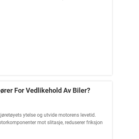
..
rer For Vedlikehold Av Biler?
øretøyets ytelse og utvide motorens levetid.
otorkomponenter mot slitasje, reduserer friksjon
...