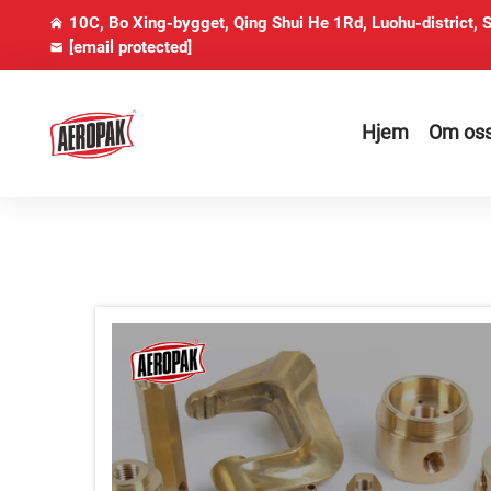
10C, Bo Xing-bygget, Qing Shui He 1Rd, Luohu-district, 
[email protected]
Hjem
Om os