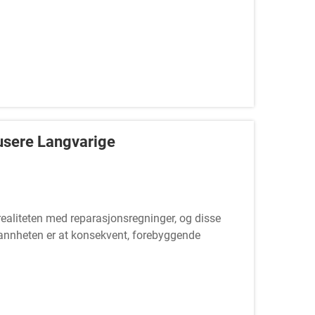
usere Langvarige
e realiteten med reparasjonsregninger, og disse
annheten er at konsekvent, forebyggende
g redusere hyppigheten...