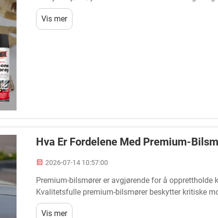
forhindre slitasje på motoren og mekaniske svikter er.
Vis mer
Hva Er Fordelene Med Premium-Bilsmø
2026-07-14 10:57:00
Premium-bilsmører er avgjørende for å opprettholde kj
Kvalitetsfulle premium-bilsmører beskytter kritiske m
og forbedrer drivstoffeffektiviteten. Å forstå fordelene 
Vis mer