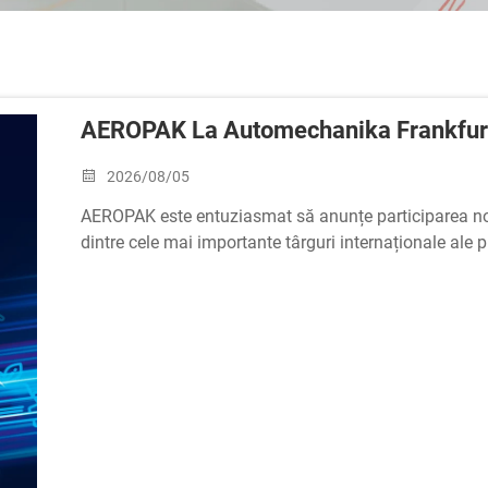
AEROPAK La Automechanika Frankfur
2026/08/05
AEROPAK este entuziasmat să anunțe participarea n
dintre cele mai importante târguri internaționale ale 
Dată: 8–12 septembrie 2026Exponenți: AEROPAK USA
Er...