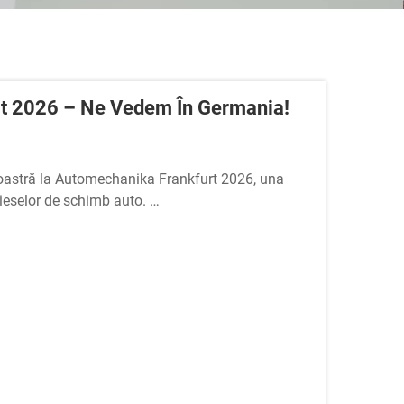
t 2026 – Ne Vedem În Germania!
oastră la Automechanika Frankfurt 2026, una
pieselor de schimb auto.
 INCSală: 12.0 | Stand D59BLocația: Ludwig-