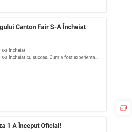
gului Canton Fair S-A Încheiat
r s-a încheiat
r s-a încheiat cu succes. Cum a fost experiența
itate de a stabili legături cu parteneri, de a
a 1 A Început Oficial!