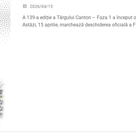
2026/04/15
A 139-a ediție a Târgului Canton – Faza 1 a început o
Astăzi, 15 aprilie, marchează deschiderea oficială a Fa
iar AEROPAK este pregătit să vă întâmpine!
Sala 1.1 | Standul nr.: B16-17
Dacă sunteți la ...