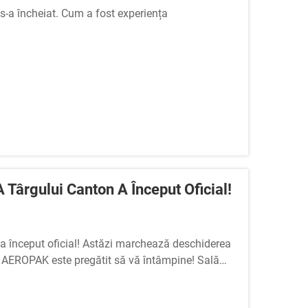
 s-a încheiat. Cum a fost experiența
 iar acum intrăm în etapa de urmărire post-târg.
..
 Târgului Canton A Început Oficial!
n a început oficial! Astăzi marchează deschiderea
iar AEROPAK este pregătit să vă întâmpine! Sală
ru pentru a explora cele mai recente produse