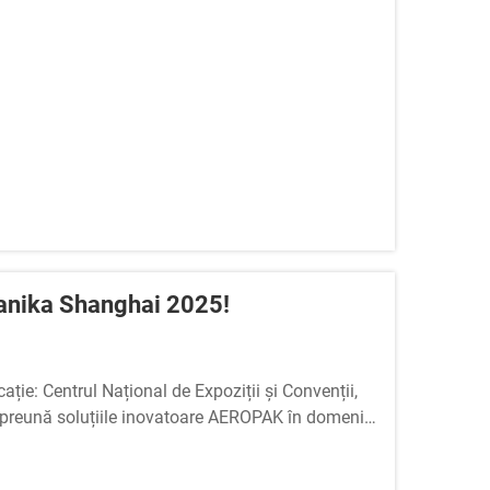
nika Shanghai 2025!
ie: Centrul Național de Expoziții și Convenții,
preună soluțiile inovatoare AEROPAK în domeniul
la standul nostru!