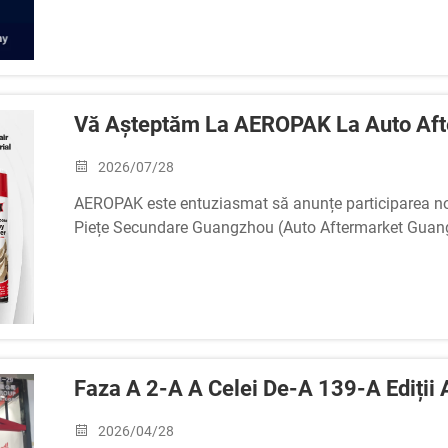
Vă Așteptăm La AEROPAK La Auto Af
2026/07/28
AEROPAK este entuziasmat să anunțe participarea noas
Piețe Secundare Guangzhou (Auto Aftermarket Gua
Alăturați-vă nouă pentru a explora cele mai recente sol
uz casnic și sp...
Faza A 2-A A Celei De-A 139-A Ediții 
2026/04/28