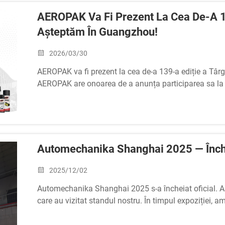
AEROPAK Va Fi Prezent La Cea De-A 13
Așteptăm În Guangzhou!
2026/03/30
AEROPAK va fi prezent la cea de-a 139-a ediție a Tâ
AEROPAK are onoarea de a anunța participarea sa la c
desfășoară la Complexul Târgului Chinez de Import ș
Vom expune...
Automechanika Shanghai 2025 — Înch
2025/12/02
Automechanika Shanghai 2025 s-a încheiat oficial. 
care au vizitat standul nostru. În timpul expoziției,
experiențe valoroase cu parteneri din întreaga lume. Vi