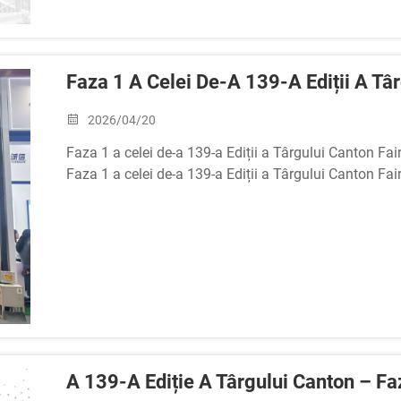
Faza 1 A Celei De-A 139-A Ediții A Târ
2026/04/20
Faza 1 a celei de-a 139-a Ediții a Târgului Canton Fai
Faza 1 a celei de-a 139-a Ediții a Târgului Canton Fai
tuturor?
La AEROPAK, aceasta a reprezentat o excelentă oportun
întâlni clienți noi, ...
A 139-A Ediție A Târgului Canton – Faz