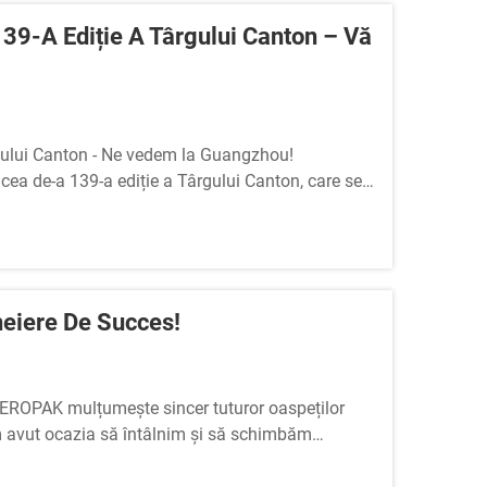
9-A Ediție A Târgului Canton – Vă
rgului Canton - Ne vedem la Guangzhou!
ea de-a 139-a ediție a Târgului Canton, care se
i Export din Guangzhou, China.
eiere De Succes!
AEROPAK mulțumește sincer tuturor oaspeților
 am avut ocazia să întâlnim și să schimbăm
zitele voastre...