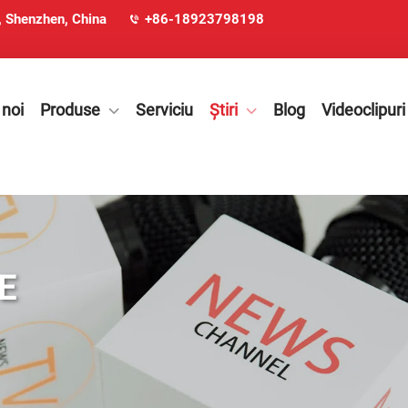
u, Shenzhen, China
+86-18923798198
 noi
Produse
Serviciu
Știri
Blog
Videoclipuri
E