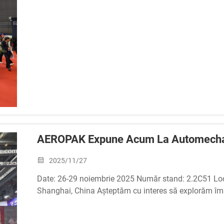
AEROPAK Expune Acum La Automecha
2025/11/27
Date: 26-29 noiembrie 2025 Număr stand: 2.2C51 Locaț
Shanghai, China Așteptăm cu interes să explorăm îm
aerosolilor și să vorbim cu echipa noastră. Ne vedem 