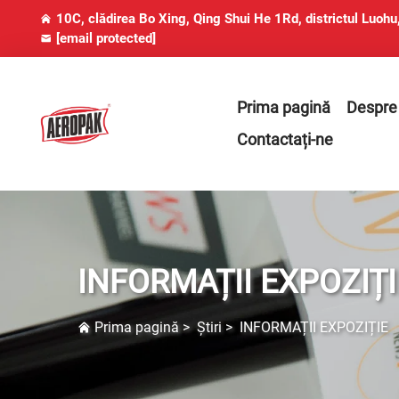
10C, clădirea Bo Xing, Qing Shui He 1Rd, districtul Luoh
[email protected]
Prima pagină
Despre
Contactați-ne
INFORMAȚII EXPOZIȚI
Prima pagină
>
Știri
>
INFORMAȚII EXPOZIȚIE