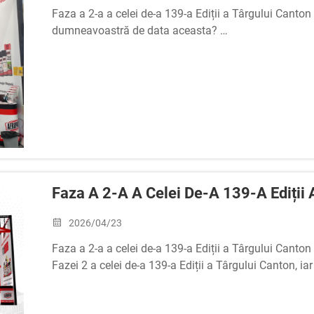
Faza a 2-a a celei de-a 139-a Ediții a Târgului Canton
dumneavoastră de data aceasta?
AEROPAK a participat atât la Faza 1, cât și la Faza 2,
Echipa noastră analizează activ rezultatele expoziției.
Faza A 2-A A Celei De-A 139-A Ediții A
2026/04/23
Faza a 2-a a celei de-a 139-a Ediții a Târgului Canto
Fazei 2 a celei de-a 139-a Ediții a Târgului Canton, 
16.3 | Stand nr.: B28-29 Vă așteptăm la standul nost
aerosoli casnice AEROPAK...