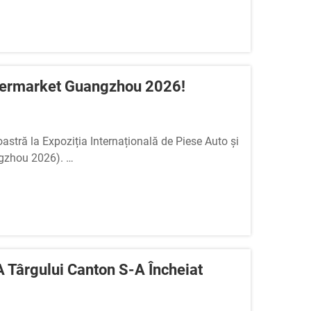
termarket Guangzhou 2026!
tră la Expoziția Internațională de Piese Auto și
ngzhou 2026).
uții aerosol pentru întreținerea autovehiculelor,
A Târgului Canton S-A Încheiat