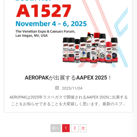
AEROPAKが出展するAAPEX 2025！
2025/11/04
AEROPAKは2025年ラスベガスで開催されるAAPEX 2025に出展する
ことをお知らせできることを大変嬉しく思います。最新のスプレ
ー製品や自動車ケアソリューションをご紹介する当社ブースへぜ
ひお越しください。ブース番号：A1527 日程：2025年11月4日～6
日 場所：Lo...
前へ
1
2
次