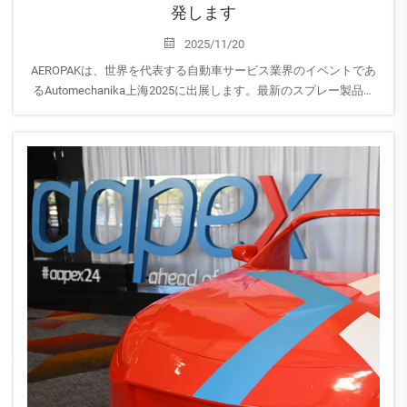
発します
2025/11/20
AEROPAKは、世界を代表する自動車サービス業界のイベントであ
るAutomechanika上海2025に出展します。最新のスプレー製品や
カーケアソリューションをご覧いただくために、ぜひ当社ブース
へお越しください！展示会：Automechanika Shan...