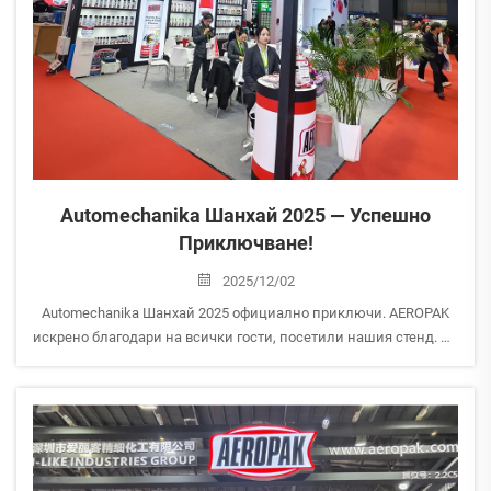
Automechanika Шанхай 2025 — Успешно
Приключване!
2025/12/02
Automechanika Шанхай 2025 официално приключи. AEROPAK
искрено благодари на всички гости, посетили нашия стенд. По
време на изложението имахме възможността да се срещнем
и обменяме ценен опит с партньори от целия свят. Вашата
поддръжка...