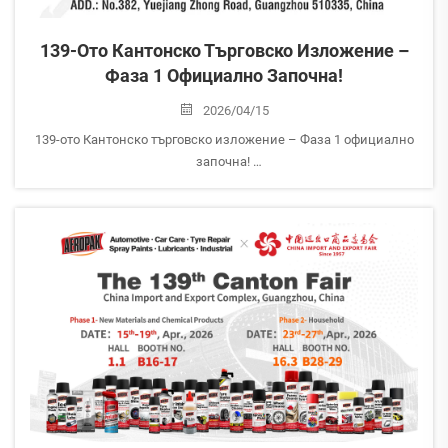
139-Ото Кантонско Търговско Изложение –
Фаза 1 Официално Започна!
2026/04/15
139-ото Кантонско търговско изложение – Фаза 1 официално
започна!
Днес, 15 април, е официалното откриване на Фаза 1 на 139-ото
Кантонско търговско изложение и AEROPAK е готов да ви
посрещне!
Зала 1.1 | Станд №: B16-17
Ако сте на ...