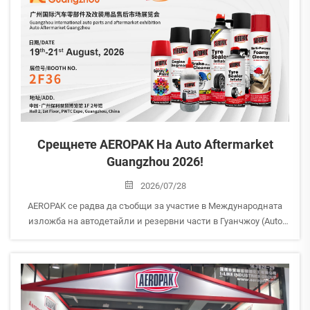
Срещнете AEROPAK На Auto Aftermarket
Guangzhou 2026!
2026/07/28
AEROPAK се радва да съобщи за участие в Международната
изложба на автодетайли и резервни части в Гуанчжоу (Auto
Aftermarket Guangzhou 2026).
Присъединете се към нас, за да изследвате нашите най-нови
аерозолни решения за грижа за автомобили, домакинства и
сп...