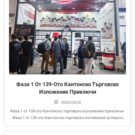
Фаза 1 От 139-Ото Кантонско Търговско
Изложение Приключи
2026/04/20
Фаза 1 от 139-ото Кантонско търговско изложение приключи
Фаза 1 от 139-ото Кантонско търговско изложение успешно
приключи. Как е минал опитът на всички?
За AEROPAK това беше отлична възможност да се свържем с