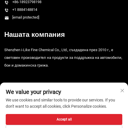
+86-18923798198
+1 8884148814
[email protected]
Нашата компания
Shenzhen i-Like Fine Chemical Co., Ltd., създадена през 2010 г., е
световен производител на продукти за поддръжка на автомобили,
бои и домакинска грижа.
We value your privacy
We use cookies and similar tools to provide our services. If you
don't want to accept all cookies, click Personalize cookies.
© 2026 Шяньчжън i-Like Fine Chemical Co., Ltd. Всички права
запазени. -
Политика за поверителност
Accept all