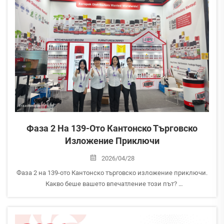
Фаза 2 На 139-Ото Кантонско Търговско
Изложение Приключи
2026/04/28
Фаза 2 на 139-ото Кантонско търговско изложение приключи.
Какво беше вашето впечатление този път?
AEROPAK участва във Фаза 1 и Фаза 2 и сега навлизаме в
етапа на последващо проследяване след изложението.
Нашите специалисти активно анализират резултатите от