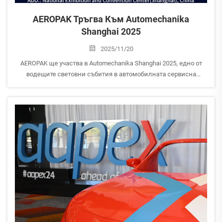
AEROPAK Тръгва Към Automechanika
Shanghai 2025
2025/11/20
AEROPAK ще участва в Automechanika Shanghai 2025, едно от
водещите световни събития в автомобилната сервисна
индустрия. Посетете стенда ни, за да разгледате най-новите
ни иновации в аерозоли и решения за грижа за автомобила!
Изложение: Automechanika Shan...