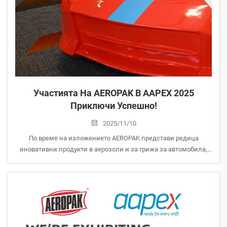
Участията На AEROPAK В AAPEX 2025
Приключи Успешно!
2025/11/10
По време на изложението AEROPAK представи редица
иновативни продукти в аерозоли и за грижа за автомобила,
които предизвикаха голям интерес и получиха положителни
отзиви от посетителите. Искрено благодарим на всеки гост,
който посети нашия стенд, сподели мнението си и обсъди...