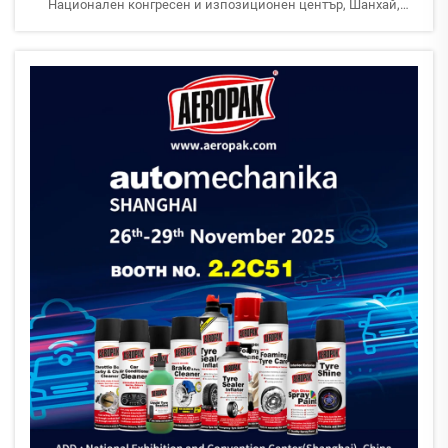
Национален конгресен и изпозиционен център, Шанхай,
Китай Очакваме с нетърпение да изследваме заедно с вас
иновативните аерозолни решения на AEROPAK и да се
свържете с нашия екип. Виждаме се на нашия стенд!