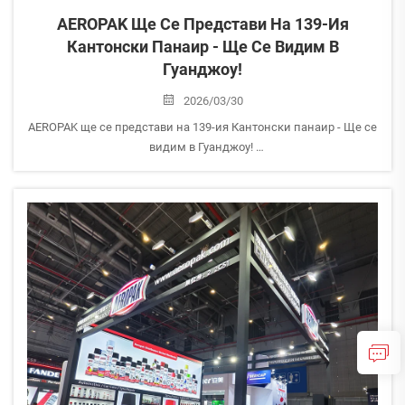
AEROPAK Ще Се Представи На 139-Ия
Кантонски Панаир - Ще Се Видим В
Гуанджоу!
2026/03/30
AEROPAK ще се представи на 139-ия Кантонски панаир - Ще се
видим в Гуанджоу!
AEROPAK с гордост обявява участието си в 139-ия Кантонски
панаир, проведен в Китайския панаирен комплекс за внос и
износ в Гуанджоу, Китай.
Ще бъдем изложени...