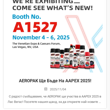
AEROPAK Ще Бъде На AAPEX 2025!
2025/11/04
С радост съобщаваме, че AEROPAK ще участва в AAPEX 2025 в
Лас Вегас! Посетете нашия щанд, за да откриете най-новите ни
иновации в аерозолни продукти и решения за грижа за