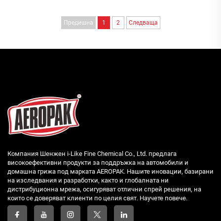
автомобили. Щанд №: A1527 Дати: 4–6 ноември 2025 г. Място...
Предишна
1
2
Следваща
Компания Шенжен i-Like Fine Chemical Co., Ltd. предлага
високоефективни продукти за поддръжка на автомобили и
домашна грижа под марката AEROPAK. Нашите иновации, базирани
на изследвания и разработки, както и глобалната ни
дистрибуционна мрежа, осигуряват отлични спрей решения, на
които се доверяват клиенти по целия свят. Научете повече.