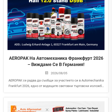
AEROPAK На Автомеханика Франкфурт 2026
– Виждаме Се В Германия!
2026/08/05
AEROPAK се радва да съобщи за участието си в Automechanika
Frankfurt 2026, едно от водещите световни търговски изложби
за автомобилния вторичен пазар.
Дата: 8–12 септември 2026 г. Участник: AEROPAK USA INC Зала:
12.0 | Стенд D59B Място на провеждане: Ludwig-Er...