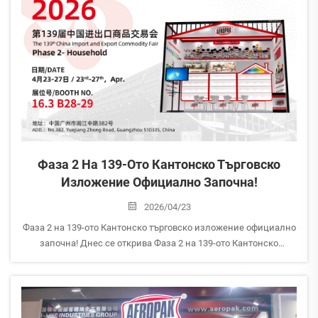
изложението...
Фаза 2 На 139-Ото Кантонско Търговско
Изложение Официално Започна!
2026/04/23
Фаза 2 на 139-ото Кантонско търговско изложение официално
започна! Днес се открива Фаза 2 на 139-ото Кантонско
търговско изложение и AEROPAK е готов да ви посрещне! Зала
16.3 | Стенд №: B28–29 Посетете нашия стенд, за да запознаете
с най-новите домакински аерозолни продукти на AEROPAK...