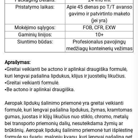
Pristatymo laikas:
Apie 45 dienas po T/T avanso
gavimo ir patvirtinto maketo
(jei yra)
Mokėjimo sąlygos:
FOB, CFR, EXW
Gaminių linijos:
10+
Siuntimo būdas:
Profesionalus pavojingų
medžiagų konteinerių vežimas
Aprašymas:
Greitai veikianti be actono ir aplinkai draugiška formulė,
•
kuri lengvai pašalina lipdukus, klijus ir juostelių likučius.
Greitai veikianti formulė.
•
Be actono ir
aplinkai draugiška.
•
Aeropak lipdukų šalinimo priemonė yra greitai veikianti
formulė, kuri lengvai pašalina lipdukus, žymas, kramtomas
gumas, juostas ir klijų likučius nuo stiklo, chromo, metalų
bei transporto priemonių dalių, nesuteikdama žymių ar
brūkšnių. Aeropak lipdukų šalinimo priemonė turi išplėstinę
formulę su švariu, maloniu kvapu, kuri lengvai pašalina net