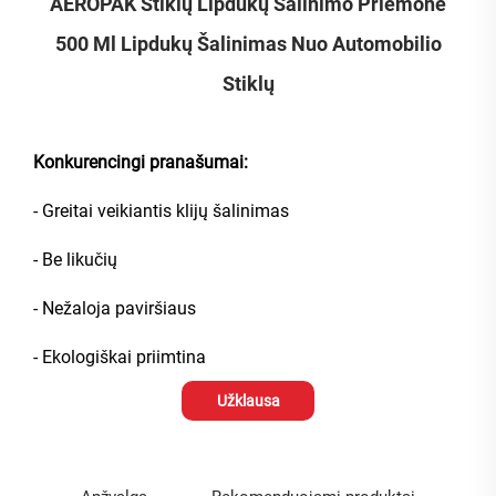
AEROPAK Stiklų Lipdukų Šalinimo Priemonė
500 Ml Lipdukų Šalinimas Nuo Automobilio
Stiklų
Konkurencingi pranašumai:
- Greitai veikiantis klijų šalinimas
- Be likučių
- Nežaloja paviršiaus
- Ekologiškai priimtina
Užklausa