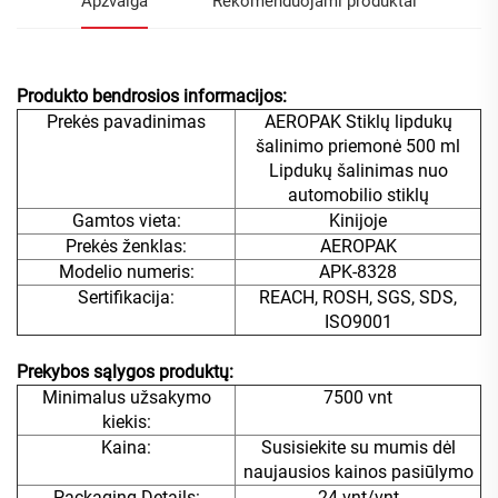
Apžvalga
Rekomenduojami produktai
Produkto bendrosios informacijos:
Prekės pavadinimas
AEROPAK Stiklų lipdukų
šalinimo priemonė 500 ml
Lipdukų šalinimas nuo
automobilio stiklų
Gamtos vieta:
Kinijoje
Prekės ženklas:
AEROPAK
Modelio numeris:
APK-8328
Sertifikacija:
REACH, ROSH, SGS, SDS,
ISO9001
Prekybos sąlygos
produktų:
Minimalus užsakymo
7500 vnt
kiekis:
Kaina:
Susisiekite su mumis dėl
naujausios kainos pasiūlymo
Packaging Details:
24 vnt/vnt