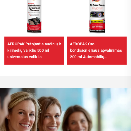
AEROPAK Putojantis audinių ir
AEROPAK Oro
kilimėlių valiklis 500 ml
kondicionieriaus apvalinimas
universalus valiklis
200 ml Automobilių
dezinfekavimo ir oro
atnaujinimo priemonė