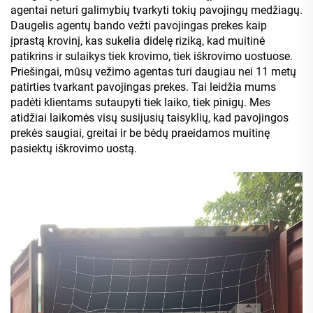
agentai neturi galimybių tvarkyti tokių pavojingų medžiagų.
Daugelis agentų bando vežti pavojingas prekes kaip
įprastą krovinį, kas sukelia didelę riziką, kad muitinė
patikrins ir sulaikys tiek krovimo, tiek iškrovimo uostuose.
Priešingai, mūsų vežimo agentas turi daugiau nei 11 metų
patirties tvarkant pavojingas prekes. Tai leidžia mums
padėti klientams sutaupyti tiek laiko, tiek pinigų. Mes
atidžiai laikomės visų susijusių taisyklių, kad pavojingos
prekės saugiai, greitai ir be bėdų praeidamos muitinę
pasiektų iškrovimo uostą.