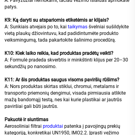
A: Pavyzdžiai nemokami, tačiau vežimo išlaidas apmokate
patys.
K9: Ką daryti su atspariomis etiketėmis ar klijais?
A: Sunkiais atvejais po to, kai
taikymas
švelniai sušildykite
vietą plaukų džiovintuvu, kad padidintumėte produkto
veiksmingumą, tada pakartokite šalinimo procedūrą.
K10: Kiek laiko reikia, kad produktas pradėtų veikti?
A: Formulė pradeda skverbtis ir minkštinti klijus per 20–30
sekundžių po nanosimo.
K11: Ar šis produktas saugus visoms paviršių rūšims?
A: Nors produktas skirtas stiklui, chromui, metalams ir
transporto priemonių dengimui, visada pirmiausia atlikite
mažą bandomąjį testą, nes kai kurie plastikai ar jautrūs
paviršiai gali būti jautrūs.
Pakuotė ir siuntimas
Aerosoliniai filtrai
produktai
patenka į pavojingų prekių
kategoriją, konkretikai UN1950, IMO2.2. Įprasti vežimo