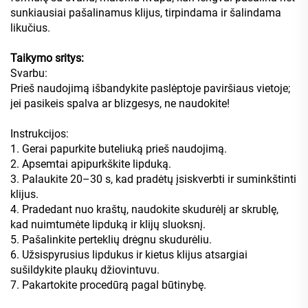
sunkiausiai pašalinamus klijus, tirpindama ir šalindama
likučius.
Taikymo sritys:
Svarbu:
Prieš naudojimą išbandykite paslėptoje paviršiaus vietoje;
jei pasikeis spalva ar blizgesys, ne naudokite!
Instrukcijos:
1. Gerai papurkite buteliuką prieš naudojimą.
2. Apsemtai apipurkškite lipduką.
3. Palaukite 20–30 s, kad pradėtų įsiskverbti ir suminkštinti
klijus.
4. Pradedant nuo kraštų, naudokite skudurėlį ar skrublę,
kad nuimtumėte lipduką ir klijų sluoksnį.
5. Pašalinkite perteklių drėgnu skudurėliu.
6. Užsispyrusius lipdukus ir kietus klijus atsargiai
sušildykite plaukų džiovintuvu.
7. Pakartokite procedūrą pagal būtinybę.