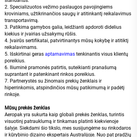
standartus.
2. Specializuotos vežimo paslaugos pavojingiems
kroviniams, užtikrinančios saugų ir atitinkantį reikalavimus
transportavimą.
3. Patikima gamybos galia, leidžianti apdoroti didelius
kiekius ir įvairias užsakymų rūšis.
4. Įvairūs sertifikatai, patvirtinantys mūsų kokybę ir atitiktį
reikalavimams.
5. Išskirtinai geras
aptarnavimas
tenkinantis visus klientų
poreikius.
6. Iliuminė pramonės patirtis, suteikianti pranašumą
suprantant ir patenkinant rinkos poreikius.
7. Partnerystės su žinomais prekių ženklais ir
hiperrinkomis, atspindinčios mūsų patikimumą ir padėtį
rinkoje.
Mūsų prekės ženklas
Aeropak yra sukurta kaip globali prekės ženklas, turintis
visuotinį patrauklumą ir tinkamas platinti kiekvienoje
šalyje. Siekdami šio tikslo, mes susijungėme su rinkodaros
ir kūrybinio dizaino ekspertais Australijoje. Nuo pat pradžių