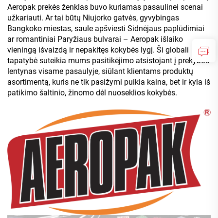
Aeropak prekės ženklas buvo kuriamas pasaulinei scenai
užkariauti. Ar tai būtų Niujorko gatvės, gyvybingas
Bangkoko miestas, saule apšviesti Sidnėjaus paplūdimiai
ar romantiniai Paryžiaus bulvarai – Aeropak išlaiko
vieningą išvaizdą ir nepakitęs kokybės lygį. Ši globali
tapatybė suteikia mums pasitikėjimo atsistojant į prekybos
lentynas visame pasaulyje, siūlant klientams produktų
asortimentą, kuris ne tik pasižymi puikia kaina, bet ir kyla iš
patikimo šaltinio, žinomo dėl nuoseklios kokybės.