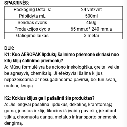
SPAKRINĖS:
Packaging Details:
24 vnt/vnt
Pripildyta mL
500ml
Bendras svoris
460g
Produkcijos dydis
65 mm.d* 240 mm.a
Galiojimo laikas
3 metai
DUK:
K1: Kuo AEROPAK lipdukų šalinimo priemonė skiriasi nuo
kitų klijų šalinimo priemonių?
A: Mūsų formulė yra be actono ir ekologiška, greitai veikia
be agresyvių chemikalų. Ji efektyviai šalina klijus
nepažeisdama ar nesugadindama paviršių bei turi švarų,
malonų kvapą.
K2: Kokius klijus gali pašalinti šis produktas?
A: Jis lengvai pašalina lipdukus, dekalinę, kramtomąją
gumą, juostas ir klijų likučius iš įvairių paviršių, įskaitant
stiklą, chromuotą dangą, metalus ir transporto priemonių
dengimą.