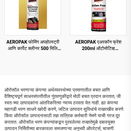
AEROPAK फोमिंग अपहोल्स्ट्री
AEROPAK एअरकॉन फ्रेश
आणि कार्पेट क्लीनर 500 मिलि
200ml ऑटोमोटिव्ह
सर्वसाधारण क्लीनर
डीओडोरायझेशन आणि एअर
रिफ्रेशमेंट
ऑरोसॉल भरणाऱ्या कंपन्या अर्थव्यवस्थेच्या प्रमाणातील बचत आणि
वैशिष्ट्यपूर्ण साधनसंपत्तीतील गुंतवणुकीद्वारे मोठी बचत प्रदान करतात, जी
स्वतःच्या उत्पादकांना आंतरिकरित्या न्याय्य ठरवता येत नाही. ह्या कंपन्या
महागडी भरण साधने खरेदी करणे, जटिल उत्पादन सुविधांचे राखरखीव करणे
किंवा ऑरोसॉल उत्पादनासाठी तज्ञ तांत्रिक कर्मचारी नेमणे याची गरज दूर
करतात. ऑरोसॉल भरण कंपन्यांकडून पुरवलेल्या तज्ज्ञतेमुळे दबावयुक्त
उत्पादन निर्मितीच्या बारकावला समजणाऱ्या अनुभवी ऑपरेटर्स, चाचणी