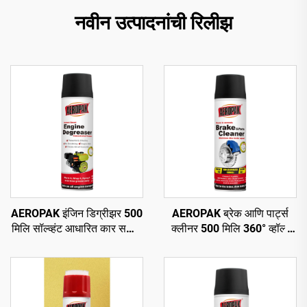
नवीन उत्पादनांची रिलीझ
AEROPAK इंजिन डिग्रीझर 500
AEROPAK ब्रेक आणि पार्ट्स
मिलि सॉल्व्हंट आधारित कार सफाई
क्लीनर 500 मिलि 360° व्हॉल्व
ऑटो डिग्रीझर केअर
सेकंदात स्वच्छ करा ब्रेकसाठी