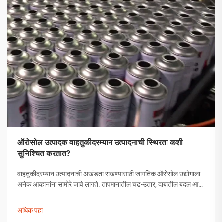
ऑरोसोल उत्पादक वाहतुकीदरम्यान उत्पादनाची स्थिरता कशी
सुनिश्चित करतात?
वाहतुकीदरम्यान उत्पादनाची अखंडता राखण्यासाठी जागतिक ऑरोसोल उद्योगाला
अनेक आव्हानांना सामोरे जावे लागते. तापमानातील चढ-उतार, दाबातील बदल आणि
हाताळणीच्या समस्यांपासून मोकळे व्हायला ऑरोसोल उत्पादकांनी व्यापक
उपाययोजना राबविल्या पाहिजेत.
अधिक पहा