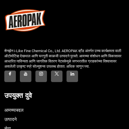
शेनझेन i-Like Fine Chemical Co., Ltd. AEROPAK ब्रँड अंतर्गत उच्च कार्यक्षमता वाली
ऑटोमोटिव्ह देखभाल आणि घरगुती काळजी उत्पादने पुरवते. आमच्या संशोधन आणि विकासावर
आधारित नाविन्यता आणि जागतिक वितरण नेटवर्कमुळे जगभरातील ग्राहकांच्या विश्वासावर
असलेली उत्कृष्ट स्प्रे सोल्यूशन्स उपलब्ध होतात. अधिक जाणून घ्या.
उपयुक्त दुवे
आमच्याबद्दल
उत्पादने
सेवा