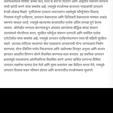
लवचिकतेमध्ये विशिष्ट कच्चा माल, स्वत:चे कंटेनर प्रिंटिंग आणि अद्वितीय पॅकेजिंग संरचना
यांची खरेदी करणे यांचा समावेश आहे, ज्यामुळे स्पर्धात्मक बाजारात ग्राहकांची उत्पादने
वेगळी ओळख मिळते. पुरविलेल्या प्रकल्प व्यवस्थापन तज्ञतेमुळे फॉर्म्युलेशन विकास,
नियामक मंजुरी प्रक्रिया, उत्पादन वेळापत्रक आणि डिलिव्हरी वेळापत्रक यांच्यात अखंड
समन्वय साधला जातो, ज्यामुळे महत्त्वाच्या बाजारातील प्रवेश अंतिम तारखा पूर्ण केल्या
जातात. ऑरोसॉल भरणार्‍या कंपन्यांकडून अंमलात आणलेल्या बौद्धिक संपदा संरक्षण
उपायांमध्ये गोपनीयता करार, सुरक्षित फॉर्म्युला संचयन प्रणाली आणि मर्यादित प्रवेश
प्रोटोकॉल यांचा समावेश आहे, ज्यामुळे उत्पादन प्रक्रियेदरम्यान स्वत:ची माहिती सुरक्षित
राहते. उपलब्ध तांत्रिक सल्लागार सेवा ग्राहकांना उत्पादनाची योग्य जागरूकता निर्माण
करण्यास, योग्य पॅकेजिंग पर्याय निवडण्यास आणि उद्योगाच्या विस्तृत अनुभव आणि बाजार
ज्ञानावर आधारित विपणन धोरणे विकसित करण्यास मदत करतात. ह्या लवचिक उत्पादन
क्षमतांमुळे व्यवसायांना आंतरिकरित्या विकसित करणे अत्यंत खर्चिक ठरणाऱ्या विशिष्ट
उत्पादन तज्ञतेचा फायदा घेता येतो आणि मुख्य क्षमतांवर लक्ष केंद्रित करता येते, ज्यामुळे
उत्पादन विकास चक्र गतिमान होतात आणि बाजारातील स्पर्धात्मकता सुधारते.