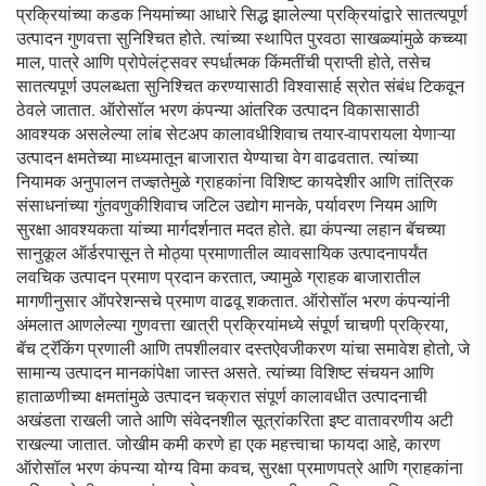
प्रक्रियांच्या कडक नियमांच्या आधारे सिद्ध झालेल्या प्रक्रियांद्वारे सातत्यपूर्ण
उत्पादन गुणवत्ता सुनिश्चित होते. त्यांच्या स्थापित पुरवठा साखळ्यांमुळे कच्च्या
माल, पात्रे आणि प्रोपेलंट्सवर स्पर्धात्मक किंमतींची प्राप्ती होते, तसेच
सातत्यपूर्ण उपलब्धता सुनिश्चित करण्यासाठी विश्वासार्ह स्रोत संबंध टिकवून
ठेवले जातात. ऑरोसॉल भरण कंपन्या आंतरिक उत्पादन विकासासाठी
आवश्यक असलेल्या लांब सेटअप कालावधीशिवाच तयार-वापरायला येणाऱ्या
उत्पादन क्षमतेच्या माध्यमातून बाजारात येण्याचा वेग वाढवतात. त्यांच्या
नियामक अनुपालन तज्ज्ञतेमुळे ग्राहकांना विशिष्ट कायदेशीर आणि तांत्रिक
संसाधनांच्या गुंतवणुकीशिवाच जटिल उद्योग मानके, पर्यावरण नियम आणि
सुरक्षा आवश्यकता यांच्या मार्गदर्शनात मदत होते. ह्या कंपन्या लहान बॅचच्या
सानुकूल ऑर्डरपासून ते मोठ्या प्रमाणातील व्यावसायिक उत्पादनापर्यंत
लवचिक उत्पादन प्रमाण प्रदान करतात, ज्यामुळे ग्राहक बाजारातील
मागणीनुसार ऑपरेशन्सचे प्रमाण वाढवू शकतात. ऑरोसॉल भरण कंपन्यांनी
अंमलात आणलेल्या गुणवत्ता खात्री प्रक्रियांमध्ये संपूर्ण चाचणी प्रक्रिया,
बॅच ट्रॅकिंग प्रणाली आणि तपशीलवार दस्तऐवजीकरण यांचा समावेश होतो, जे
सामान्य उत्पादन मानकांपेक्षा जास्त असते. त्यांच्या विशिष्ट संचयन आणि
हाताळणीच्या क्षमतांमुळे उत्पादन चक्रात संपूर्ण कालावधीत उत्पादनाची
अखंडता राखली जाते आणि संवेदनशील सूत्रांकरिता इष्ट वातावरणीय अटी
राखल्या जातात. जोखीम कमी करणे हा एक महत्त्वाचा फायदा आहे, कारण
ऑरोसॉल भरण कंपन्या योग्य विमा कवच, सुरक्षा प्रमाणपत्रे आणि ग्राहकांना