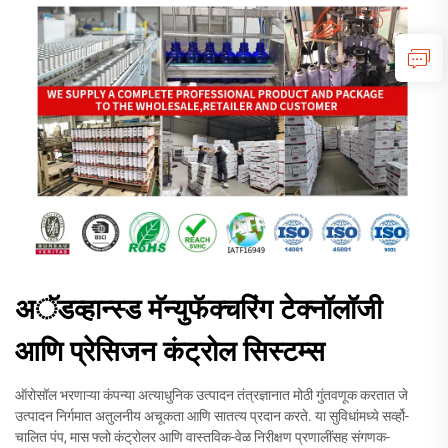
अॅडव्हान्स्ड मॅन्युफॅक्चरिंग टेक्नॉलॉजी
आणि प्रेसिजन कंट्रोल सिस्टम्स
ऑरोसॉल भरणाऱ्या कंपन्या अत्याधुनिक उत्पादन तंत्रज्ञानात मोठी गुंतवणूक करतात जे
उत्पादन निर्गमात अतुलनीय अचूकता आणि सातत्य प्रदान करते. या सुविधांमध्ये सर्व्हो-
चालित पंप, मास फ्लो कंट्रोलर आणि वास्तविक-वेळ निरीक्षण प्रणालींसह संगणक-