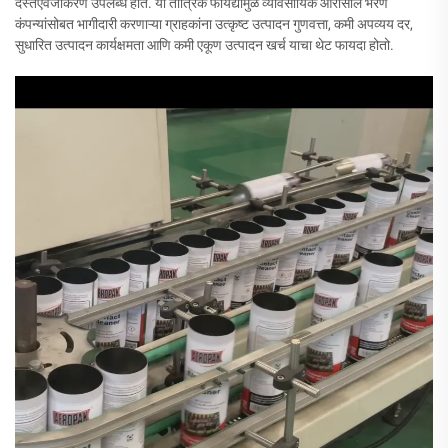
दस्तऐवजीकरण उपलब्ध होते. या तांत्रिक फायद्यांमुळे व्यावसायिक ऑरोसॉल भरण
कंपन्यांसोबत भागीदारी करणाऱ्या ग्राहकांना उत्कृष्ट उत्पादन गुणवत्ता, कमी अपव्यय दर,
सुधारित उत्पादन कार्यक्षमता आणि कमी एकूण उत्पादन खर्च याचा थेट फायदा होतो.