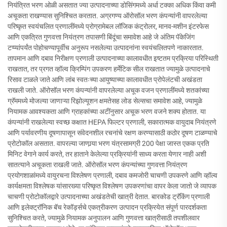
नियंत्रित भरण ओळी असतात ज्या उत्पादनाच्या डोसिंगमध्ये अर्धा टक्का अधिक किंवा कमी
अचूकता राखण्यास सुनिश्चित करतात. अग्रगण्य ऑरोसॉल भरण कंपन्यांनी वापरलेल्या
परिष्कृत स्वयंचलित प्रणालींमध्ये प्रोग्रामेबल लॉजिक कंट्रोलर, मानव-मशीन इंटरफेस
आणि एकत्रित गुणवत्ता नियंत्रण तपासणी बिंदूंचा समावेश आहे जे अंतिम पॅकेजिंग
टप्प्यांपर्यंत पोहोचण्यापूर्वीच अनुरूप नसलेल्या उत्पादनांना स्वयंचलितपणे नाकारतात.
तापमान आणि दबाव निरीक्षण प्रणाली उत्पादनाच्या कालावधीत इष्टतम प्रक्रिया परिस्थिती
राखतात, तर प्रगत व्हॉल्व क्रिम्पिंग उपकरण हर्मेटिक सील राखतात ज्यामुळे उत्पादनाचे
रिसाव टाळले जाते आणि लांब स्वतःच्या आयुष्याच्या कालावधीत प्रोपेलंटची अखंडता
राखली जाते. ऑरोसॉल भरण कंपन्यांनी वापरलेल्या अचूक वजन प्रणालींमध्ये शतकांच्या
ग्रॅममध्ये मोजल्या जाणाऱ्या रिझोल्यूशन क्षमतेसह लोड सेल्सचा समावेश आहे, ज्यामुळे
नियामक आवश्यकता आणि ग्राहकांच्या अटींनुसार अचूक भरण वजने शक्य होतात. या
कंपन्यांनी राखलेल्या स्वच्छ कक्षात HEPA फिल्टर प्रणाली, सकारात्मक वायुदाब नियंत्रणे
आणि पर्यावरणीय दूषणापासून संवेदनशील रचनांचे रक्षण करण्यासाठी कठोर दूषण टाळण्याचे
प्रोटोकॉल असतात. वापरल्या जाणार्‍या भरण यंत्रसामग्री 200 पेक्षा जास्त एकक प्रति
मिनिट वेगाने कार्य करते, तर हाताने केलेल्या प्रक्रियांनी साध्य करता येणार नाही अशी
सातत्याने अचूकता राखली जाते. ऑरोसॉल भरण कंपन्यांच्या गुणवत्ता नियंत्रण
प्रयोगशाळांमध्ये वायुरचना विश्लेषण प्रणाली, दबाव कमजोरी चाचणी उपकरणे आणि व्हॉल्व
कार्यक्षमता विश्लेषक यांसारख्या परिष्कृत विश्लेषण उपकरणांचा वापर केला जातो जे व्यापक
चाचणी प्रोटोकॉलद्वारे उत्पादनाच्या अखंडतेची खात्री देतात. बारकोड ट्रॅकिंग प्रणाली
आणि इलेक्ट्रॉनिक बॅच रेकॉर्ड्सचे एकत्रीकरण उत्पादन प्रक्रियेत संपूर्ण पारदर्शकता
सुनिश्चित करते, ज्यामुळे नियामक अनुपालन आणि गुणवत्ता खात्रीसाठी तपशीलवार