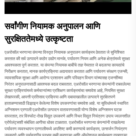
सर्वांगीण नियामक अनुपालन आणि
सुरक्षिततेमध्ये उत्कृष्टता
एअरोसॉल भरणाऱ्या कंपन्या विस्तृत नियामक अनुपालन कार्यक्रम ठेवतात जे सुनिश्चित
करतात की सर्व उत्पादने कठोर उद्योग मानके, पर्यावरण नियम आणि अनेक क्षेत्रांमध्ये सुरक्षा
आवश्यकता पूर्ण करतात. या कंपन्या नियामक बाबींचे तज्ञ नेमतात जे बदलत्या कायद्यांचे
निरीक्षण करतात, मानक कार्यप्रक्रिया अद्ययावत करतात आणि पर्यावरण संरक्षण एजन्सी,
व्यावसायिक सुरक्षा आणि आरोग्य प्रशासन आणि परिवहन विभाग यांच्यासह एजन्सींच्या
निरंतर अनुपालनासाठी आवश्यक बदल राबवतात. एअरोसॉल भरणाऱ्या कंपन्यांनी राबवलेल्या
सुरक्षा प्रक्रियांमध्ये कर्मचाऱ्यांच्या प्रशिक्षण कार्यक्रमांचा समावेश आहे, नियमित सुरक्षा
लेखापरकी, आपत्ती प्रतिसाद प्रक्रिया आणि दबावाखालील उत्पादने सुरक्षितपणे
हाताळण्यासाठी डिझाइन केलेल्या विशेष उपकरणांचा समावेश आहे. या सुविधांमध्ये स्थापित
अग्निशमन प्रणाली एअरोसॉल उत्पादन वातावरणासाठी योग्य विशेष अग्निशमन घटक
वापरतात, तर विस्फोट-रोख विद्युत उपकरणे आणि स्थिर विद्युत नियंत्रण उपाय ज्वलनशील
प्रोपेलंट्सशी संबंधित आगीचा धोका टाळतात. एअरोसॉल भरणाऱ्या कंपन्यांनी राखलेल्या
पर्यावरण व्यवस्थापन प्रणालीमध्ये अपशिष्ट कमी करण्याचे कार्यक्रम, उत्सर्जन नियंत्रण
उपकरणे आणि पर्यावरणीय प्रभाव कमी करणाऱ्या आणि ऑपरेशनल कार्यक्षमता राखणाऱ्या