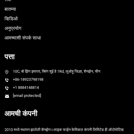
बातम्या
व्हिडिओ
अनुप्रयोग
आमच्याशी संपर्क साधा
पत्ता
10C, बो झिंग इमारत, क्विंग शुई हे 1Rd, लुओहू जिल्हा, शेनझेन, चीन
+86-18923798198
+1 8884148814
[email protected]
आमची कंपनी
2010 मध्ये स्थापन झालेली शेनझेन i-लाइक फाईन केमिकल कंपनी लिमिटेड ही ऑटोमोटिव्ह