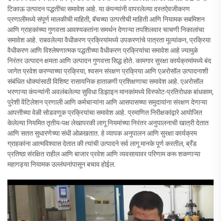
टिकाऊ उत्पादन पद्धतींचा समावेश आहे. या कंपन्यांनी वापरलेल्या दस्तऐवजीकरण
प्रणालीमध्ये संपूर्ण मालकीची माहिती, बॅचच्या उत्पत्तीची माहिती आणि नियामक सबमिशन
आणि ग्राहकांच्या गुणवत्ता आवश्यकतांना समर्थन देणाऱ्या तपशिलवार चाचणी निकालांचा
समावेश आहे. राबवलेल्या वैधीकरण प्रक्रियांमध्ये उपकरणांचे पात्रता मूल्यांकन, प्रक्रिया
वैधीकरण आणि विश्लेषणात्मक पद्धतीच्या वैधीकरण प्रक्रियांचा समावेश आहे ज्यामुळे
निरंतर उत्पादन क्षमता आणि उत्पादन गुणवत्ता सिद्ध होते. कामगार सुरक्षा कार्यक्रमांमध्ये बंद
जागेत प्रवेश करण्याच्या प्रक्रिया, श्वसन संरक्षण प्रक्रिया आणि एअरोसॉल उत्पादनाशी
संबंधित धोक्यांसाठी विशिष्ट रासायनिक हाताळणी प्रशिक्षणाचा समावेश आहे. एअरोसॉल
भरणाऱ्या कंपन्यांनी अवलंबलेल्या सुविधा डिझाइन मानकांमध्ये विस्फोट-प्रतिरोधक बांधकाम,
पुरेशी वेंटिलेशन प्रणाली आणि कर्मचाऱ्यांना आणि आसपासच्या समुदायांना संरक्षण देणाऱ्या
आपत्तीच्या वेळी सोडवणूक प्रक्रियांचा समावेश आहे. प्रमाणित निरीक्षकांद्वारे आयोजित
केलेल्या नियमित तृतीय-पक्ष लेखापरकी लागू नियमांच्या निरंतर अनुपालनाची खात्री देतात
आणि सतत सुधारणेच्या संधी ओळखतात. हे व्यापक अनुपालन आणि सुरक्षा कार्यक्रम
ग्राहकांना आत्मविश्वास देतात की त्यांची उत्पादने सर्व लागू मानके पूर्ण करतील, ब्रँड
प्रतिष्ठा संरक्षित राहील आणि बाजार प्रवेश आणि व्यवसायावर परिणाम करू शकणाऱ्या
महागड्या नियामक उल्लंघनांपासून बचाव होईल.