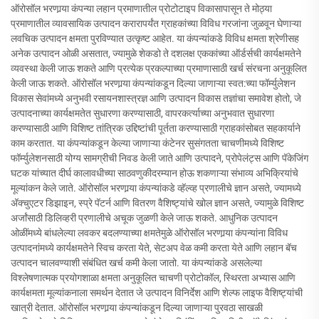
ऑरोसॉल भरणार्‍या कंपन्या लहान प्रमाणातील प्रोटोटाइप विकासापासून ते मोठ्या
प्रमाणातील व्यावसायिक उत्पादन करारापर्यंत ग्राहकांच्या विविध गरजांना जुळवून घेणाऱ्या
लवचिक उत्पादन क्षमता पुरविण्यात उत्कृष्ट आहेत. या कंपन्यांकडे विविध क्षमता श्रेणीसह
अनेक उत्पादन ओळी असतात, ज्यामुळे शेकडो ते दशलक्ष एककांच्या ऑर्डर्सची कार्यक्षमतेने
व्यवस्था केली जाऊ शकते आणि प्रत्येक प्रकल्पाच्या प्रमाणासाठी खर्च संरचना अनुकूलित
केली जाऊ शकते. ऑरोसॉल भरणार्‍या कंपन्यांकडून दिल्या जाणाऱ्या स्वत:च्या फॉर्म्युलेशन
विकास सेवांमध्ये अनुभवी रसायनशास्त्रज्ञ आणि उत्पादन विकास तज्ञांचा समावेश होतो, जे
उत्पादनाच्या कार्यक्षमतेत सुधारणा करण्यासाठी, वापरकर्त्याच्या अनुभवात सुधारणा
करण्यासाठी आणि विशिष्ट तांत्रिक उद्दिष्टांची पूर्तता करण्यासाठी ग्राहकांसोबत सहकार्याने
काम करतात. या कंपन्यांकडून केल्या जाणाऱ्या कंटेनर सुसंगतता चाचणीमध्ये विशिष्ट
फॉर्म्युलेशनसाठी योग्य सामग्रीची निवड केली जाते आणि उत्पादने, प्रोपेलंट्स आणि पॅकेजिंग
घटक यांच्यात दीर्घ कालावधीच्या साठवणुकीदरम्यान होऊ शकणाऱ्या संभाव्य अभिक्रियांचे
मूल्यांकन केले जाते. ऑरोसॉल भरणार्‍या कंपन्यांकडे व्हॅल्व्ह प्रणालीचे ज्ञान असते, ज्यामध्ये
अ‍ॅक्चुएटर डिझाइन, स्प्रे पॅटर्न आणि वितरण वैशिष्ट्यांचे खोल ज्ञान असते, ज्यामुळे विशिष्ट
अर्जांसाठी डिलिव्हरी प्रणालीचे अचूक जुळणी केले जाऊ शकते. आधुनिक उत्पादन
ओळींमध्ये बांधलेल्या लवकर बदलण्याच्या क्षमतेमुळे ऑरोसॉल भरणार्‍या कंपन्यांना विविध
उत्पादनांमध्ये कार्यक्षमतेने स्विच करता येते, सेटअप वेळ कमी करता येते आणि लहान बॅच
उत्पादन चालवण्याशी संबंधित खर्च कमी केला जातो. या कंपन्यांकडे असलेल्या
विश्लेषणात्मक प्रयोगशाळा क्षमता अनुकूलित चाचणी प्रोटोकॉल, स्थिरता अभ्यास आणि
कार्यक्षमता मूल्यांकनाला समर्थन देतात जे उत्पादन विनिर्देश आणि शेल्फ लाइफ वैशिष्ट्यांची
खात्री देतात. ऑरोसॉल भरणार्‍या कंपन्यांकडून दिल्या जाणाऱ्या पुरवठा साखळी