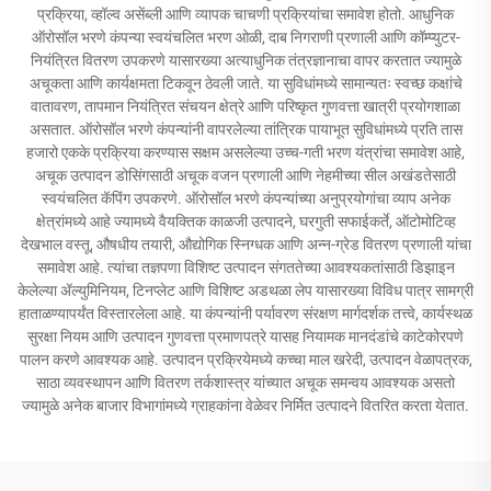
प्रक्रिया, व्हॉल्व असेंब्ली आणि व्यापक चाचणी प्रक्रियांचा समावेश होतो. आधुनिक
ऑरोसॉल भरणे कंपन्या स्वयंचलित भरण ओळी, दाब निगराणी प्रणाली आणि कॉम्प्युटर-
नियंत्रित वितरण उपकरणे यासारख्या अत्याधुनिक तंत्रज्ञानाचा वापर करतात ज्यामुळे
अचूकता आणि कार्यक्षमता टिकवून ठेवली जाते. या सुविधांमध्ये सामान्यतः स्वच्छ कक्षांचे
वातावरण, तापमान नियंत्रित संचयन क्षेत्रे आणि परिष्कृत गुणवत्ता खात्री प्रयोगशाळा
असतात. ऑरोसॉल भरणे कंपन्यांनी वापरलेल्या तांत्रिक पायाभूत सुविधांमध्ये प्रति तास
हजारो एकके प्रक्रिया करण्यास सक्षम असलेल्या उच्च-गती भरण यंत्रांचा समावेश आहे,
अचूक उत्पादन डोसिंगसाठी अचूक वजन प्रणाली आणि नेहमीच्या सील अखंडतेसाठी
स्वयंचलित कॅपिंग उपकरणे. ऑरोसॉल भरणे कंपन्यांच्या अनुप्रयोगांचा व्याप अनेक
क्षेत्रांमध्ये आहे ज्यामध्ये वैयक्तिक काळजी उत्पादने, घरगुती सफाईकर्ते, ऑटोमोटिव्ह
देखभाल वस्तू, औषधीय तयारी, औद्योगिक स्निग्धक आणि अन्न-ग्रेड वितरण प्रणाली यांचा
समावेश आहे. त्यांचा तज्ञपणा विशिष्ट उत्पादन संगततेच्या आवश्यकतांसाठी डिझाइन
केलेल्या अ‍ॅल्युमिनियम, टिनप्लेट आणि विशिष्ट अडथळा लेप यासारख्या विविध पात्र सामग्री
हाताळण्यापर्यंत विस्तारलेला आहे. या कंपन्यांनी पर्यावरण संरक्षण मार्गदर्शक तत्त्वे, कार्यस्थळ
सुरक्षा नियम आणि उत्पादन गुणवत्ता प्रमाणपत्रे यासह नियामक मानदंडांचे काटेकोरपणे
पालन करणे आवश्यक आहे. उत्पादन प्रक्रियेमध्ये कच्चा माल खरेदी, उत्पादन वेळापत्रक,
साठा व्यवस्थापन आणि वितरण तर्कशास्त्र यांच्यात अचूक समन्वय आवश्यक असतो
ज्यामुळे अनेक बाजार विभागांमध्ये ग्राहकांना वेळेवर निर्मित उत्पादने वितरित करता येतात.