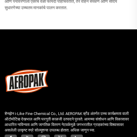
आणि पर्यावरणाला एकाच वेळी फायदा पोहोचवतात, तर वाहन संरक्षण आणि सौंदर्य
सुधारणेच्या उच्चतम मानकांचे पालन करतात.
शेनझेन i-Like Fine Chemical Co., Ltd. AEROPAK ब्रँड अंतर्गत उच्च कार्यक्षमता वाली
ऑटोमोटिव्ह देखभाल आणि घरगुती काळजी उत्पादने पुरवते. आमच्या संशोधन आणि विकासावर
आधारित नाविन्यता आणि जागतिक वितरण नेटवर्कमुळे जगभरातील ग्राहकांच्या विश्वासावर
असलेली उत्कृष्ट स्प्रे सोल्यूशन्स उपलब्ध होतात. अधिक जाणून घ्या.