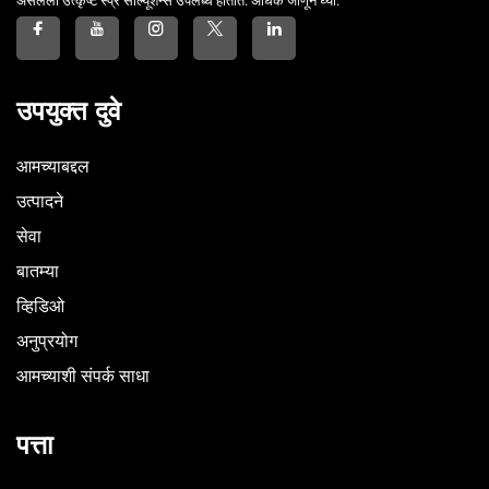
असलेली उत्कृष्ट स्प्रे सोल्यूशन्स उपलब्ध होतात. अधिक जाणून घ्या.
उपयुक्त दुवे
आमच्याबद्दल
उत्पादने
सेवा
बातम्या
व्हिडिओ
अनुप्रयोग
आमच्याशी संपर्क साधा
पत्ता