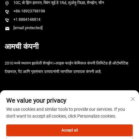
10C, बो झिंग इमारत, क्विंग शुई हे 1Rd, लुओहू जिल्हा, शेनझेन, चीन
+86-18923798198
+1 8884148814
[email protected]
आमची कंपनी
2010 मध्ये स्थापन झालेली शेनझेन i-लाइक फाईन केमिकल कंपनी लिमिटेड ही ऑटोमोटिव्ह
देखभाल, पेंट आणि गृहसंचार उत्पादनांची जागतिक उत्पादक कंपनी आहे.
We value your privacy
We use cookies and similar tools to provide our services. If you
don't want to accept all cookies, click Personalize cookies.
कॉपीराइट © 2025 शेनझेन आय-लाइक फाइन केमिकल कंपनी लिमिटेड. सर्व हक्क राखीव. -
गोपनीयता धोरण
Accept all