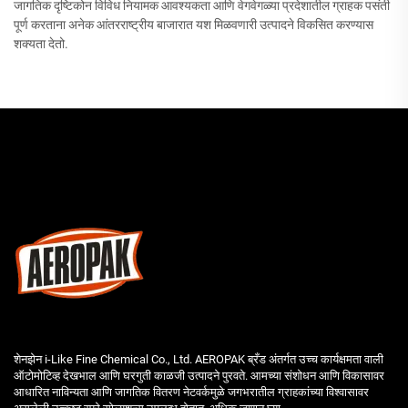
जागतिक दृष्टिकोन विविध नियामक आवश्यकता आणि वेगवेगळ्या प्रदेशातील ग्राहक पसंती
पूर्ण करताना अनेक आंतरराष्ट्रीय बाजारात यश मिळवणारी उत्पादने विकसित करण्यास
शक्यता देतो.
शेनझेन i-Like Fine Chemical Co., Ltd. AEROPAK ब्रँड अंतर्गत उच्च कार्यक्षमता वाली
ऑटोमोटिव्ह देखभाल आणि घरगुती काळजी उत्पादने पुरवते. आमच्या संशोधन आणि विकासावर
आधारित नाविन्यता आणि जागतिक वितरण नेटवर्कमुळे जगभरातील ग्राहकांच्या विश्वासावर