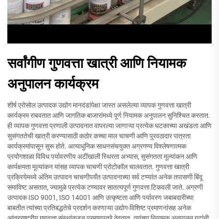
सर्वांगीण गुणवत्ता खात्री आणि नियामक
अनुपालन कार्यक्रम
शीर्ष एरोसोल उत्पादक उद्योग मानदंडांपेक्षा जास्त असलेल्या व्यापक गुणवत्ता खात्री
कार्यक्रम राबवतात आणि जागतिक बाजारांमध्ये पूर्ण नियामक अनुपालन सुनिश्चित करतात.
ही व्यापक गुणवत्ता प्रणाली उत्पादनात वापरल्या जाणाऱ्या प्रत्येक घटकाच्या अखंडता आणि
सुसंगततेची खात्री करण्यासाठी कठोर कच्चा माल चाचणी आणि पुरवठादार पात्रता
कार्यक्रमांपासून सुरू होते. अत्याधुनिक साधनसंचयुक्त अग्रगण्य विश्लेषणात्मक
प्रयोगशाळा विविध पर्यावरणीय अटींखाली स्थिरता अभ्यास, सुसंगतता मूल्यांकन आणि
कार्यक्षमता मूल्यांकन यांसह व्यापक चाचणी प्रोटोकॉल चालवतात. गुणवत्ता खात्री
प्रक्रियेमध्ये अंतिम उत्पादन चाचणीपर्यंत उत्पादनाच्या सर्व टप्प्यांत अनेक तपासणी बिंदू
समाविष्ट असतात, ज्यामुळे प्रत्येक टप्प्यावर सातत्यपूर्ण गुणवत्ता टिकवली जाते. अग्रणी
उत्पादक ISO 9001, ISO 14001 आणि उत्कृष्टता आणि पर्यावरण जबाबदारीच्या
बाबतीत त्यांच्या प्रतिबद्धतेचे प्रदर्शन करणाऱ्या उद्योग-विशिष्ट प्रमाणनांसह अनेक
आंतरराष्ट्रीय गुणवत्ता संस्थांकडून प्रमाणपत्रे ठेवतात. त्यांच्या नियामक अनुपालन गटांनी