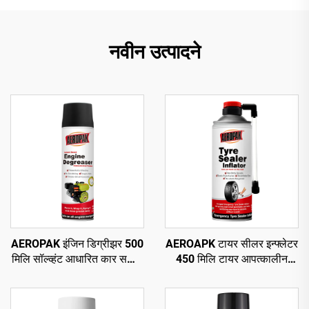
नवीन उत्पादने
AEROPAK इंजिन डिग्रीझर 500
AEROAPK टायर सीलर इन्फ्लेटर
मिलि सॉल्व्हंट आधारित कार सफाई
450 मिलि टायर आपत्कालीन
ऑटो डिग्रीझर केअर
दुरुस्ती आणि ट्यूबलेस टायरसाठी
वायू भरणे