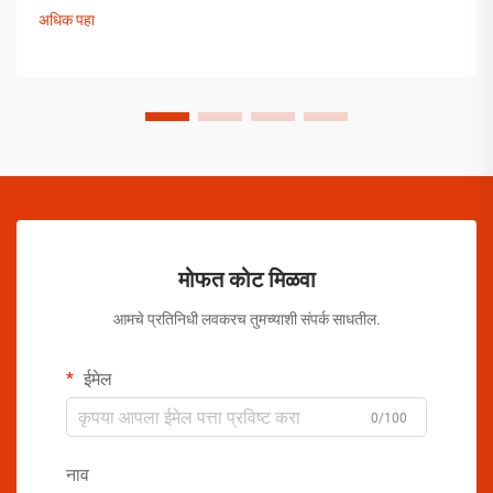
काळजीपूर्वक निवडलेली उपाययोजना आहेत.
अधिक पहा
मोफत कोट मिळवा
आमचे प्रतिनिधी लवकरच तुमच्याशी संपर्क साधतील.
ईमेल
0/100
नाव