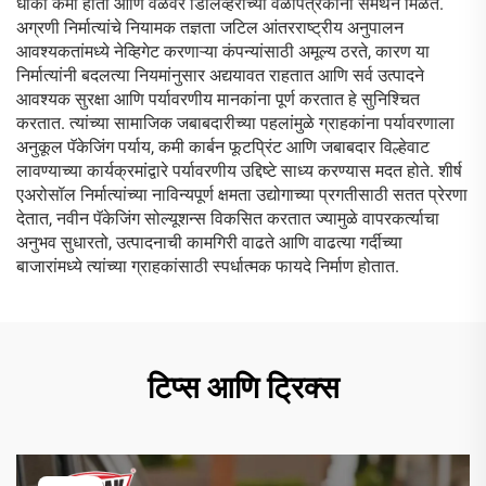
धोका कमी होतो आणि वेळेवर डिलिव्हरीच्या वेळापत्रकांना समर्थन मिळते.
अग्रणी निर्मात्यांचे नियामक तज्ञता जटिल आंतरराष्ट्रीय अनुपालन
आवश्यकतांमध्ये नेव्हिगेट करणाऱ्या कंपन्यांसाठी अमूल्य ठरते, कारण या
निर्मात्यांनी बदलत्या नियमांनुसार अद्ययावत राहतात आणि सर्व उत्पादने
आवश्यक सुरक्षा आणि पर्यावरणीय मानकांना पूर्ण करतात हे सुनिश्चित
करतात. त्यांच्या सामाजिक जबाबदारीच्या पहलांमुळे ग्राहकांना पर्यावरणाला
अनुकूल पॅकेजिंग पर्याय, कमी कार्बन फूटप्रिंट आणि जबाबदार विल्हेवाट
लावण्याच्या कार्यक्रमांद्वारे पर्यावरणीय उद्दिष्टे साध्य करण्यास मदत होते. शीर्ष
एअरोसॉल निर्मात्यांच्या नाविन्यपूर्ण क्षमता उद्योगाच्या प्रगतीसाठी सतत प्रेरणा
देतात, नवीन पॅकेजिंग सोल्यूशन्स विकसित करतात ज्यामुळे वापरकर्त्याचा
अनुभव सुधारतो, उत्पादनाची कामगिरी वाढते आणि वाढत्या गर्दीच्या
बाजारांमध्ये त्यांच्या ग्राहकांसाठी स्पर्धात्मक फायदे निर्माण होतात.
टिप्स आणि ट्रिक्स