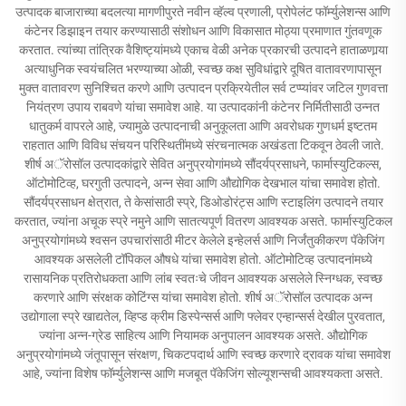
उत्पादक बाजाराच्या बदलत्या मागणीपुरते नवीन व्हॅल्व प्रणाली, प्रोपेलंट फॉर्म्युलेशन्स आणि
कंटेनर डिझाइन तयार करण्यासाठी संशोधन आणि विकासात मोठ्या प्रमाणात गुंतवणूक
करतात. त्यांच्या तांत्रिक वैशिष्ट्यांमध्ये एकाच वेळी अनेक प्रकारची उत्पादने हाताळणार्‍या
अत्याधुनिक स्वयंचलित भरण्याच्या ओळी, स्वच्छ कक्ष सुविधांद्वारे दूषित वातावरणापासून
मुक्त वातावरण सुनिश्चित करणे आणि उत्पादन प्रक्रियेतील सर्व टप्प्यांवर जटिल गुणवत्ता
नियंत्रण उपाय राबवणे यांचा समावेश आहे. या उत्पादकांनी कंटेनर निर्मितीसाठी उन्नत
धातुकर्म वापरले आहे, ज्यामुळे उत्पादनाची अनुकूलता आणि अवरोधक गुणधर्म इष्टतम
राहतात आणि विविध संचयन परिस्थितींमध्ये संरचनात्मक अखंडता टिकवून ठेवली जाते.
शीर्ष अॅरोसॉल उत्पादकांद्वारे सेवित अनुप्रयोगांमध्ये सौंदर्यप्रसाधने, फार्मास्युटिकल्स,
ऑटोमोटिव्ह, घरगुती उत्पादने, अन्न सेवा आणि औद्योगिक देखभाल यांचा समावेश होतो.
सौंदर्यप्रसाधन क्षेत्रात, ते केसांसाठी स्प्रे, डिओडोरंट्स आणि स्टाइलिंग उत्पादने तयार
करतात, ज्यांना अचूक स्प्रे नमुने आणि सातत्यपूर्ण वितरण आवश्यक असते. फार्मास्युटिकल
अनुप्रयोगांमध्ये श्वसन उपचारांसाठी मीटर केलेले इन्हेलर्स आणि निर्जंतुकीकरण पॅकेजिंग
आवश्यक असलेली टॉपिकल औषधे यांचा समावेश होतो. ऑटोमोटिव्ह उत्पादनांमध्ये
रासायनिक प्रतिरोधकता आणि लांब स्वतःचे जीवन आवश्यक असलेले स्निग्धक, स्वच्छ
करणारे आणि संरक्षक कोटिंग्स यांचा समावेश होतो. शीर्ष अॅरोसॉल उत्पादक अन्न
उद्योगाला स्प्रे खाद्यतेल, व्हिप्ड क्रीम डिस्पेन्सर्स आणि फ्लेवर एन्हान्सर्स देखील पुरवतात,
ज्यांना अन्न-ग्रेड साहित्य आणि नियामक अनुपालन आवश्यक असते. औद्योगिक
अनुप्रयोगांमध्ये जंतूपासून संरक्षण, चिकटपदार्थ आणि स्वच्छ करणारे द्रावक यांचा समावेश
आहे, ज्यांना विशेष फॉर्म्युलेशन्स आणि मजबूत पॅकेजिंग सोल्यूशन्सची आवश्यकता असते.