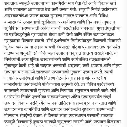
शकतात, ज्यामुळे उत्पादनाच्या कामगिरीत भाग घेता येते आणि विकास खर्च
आणि बाजारात आणण्याचा वेळ कमी करता येतो. अग्रणी निर्माते उद्योगाच्या
आवश्यकतांपेक्षा जास्त कडक गुणवत्ता मानदंड राखतात आणि विविध
बाजारांमध्ये उत्पादनाची सुरक्षितता, प्रभावीपणा आणि नियामक अनुपालन
सुनिश्चित करण्यासाठी अनेक चाचणी प्रोटोकॉल राबवतात. गुणवत्तेप्रतीच्या
या प्रतिबद्धतेमुळे ग्राहकांचा धोका कमी होतो आणि अंतिम उत्पादनांबद्दल
ग्राहकांचा विश्वास वाढतो. शीर्ष एअरोसॉल निर्मात्यांकडून मिळणारी मोजमापी
सुविधा व्यवसायांना लहान चाचणी बॅचपासून मोठ्या प्रमाणावर उत्पादनापर्यंत
वाढण्यास अनुमती देते, जेणेकरून उत्पादन चक्रात सातत्य राखले जाते. या
निर्मात्यांनी अत्याधुनिक उपकरणांमध्ये आणि स्वयंचलित तंत्रज्ञानामध्ये
गुंतवणूक केली आहे जी उत्कृष्ट भरण्याची अचूकता, कमी अपव्यय आणि मोठ्या
उत्पादन चालनांमध्ये सातत्याने उत्पादनाची गुणवत्ता प्रदान करते. त्यांची
जागतिक उपस्थिती आणि वितरण नेटवर्क ग्राहकांना आंतरराष्ट्रीय
बाजारांपर्यंत कार्यक्षमतेने पोहोचण्यास अनुमती देते, तर विविध प्रदेशांमध्ये
सातत्याने उत्पादनाची गुणवत्ता आणि नियामक अनुपालन राखले जाते. शीर्ष
एअरोसॉल निर्माते प्रारंभिक संकल्पनेपासून अंतिम उत्पादनापर्यंत संपूर्ण
उत्पादन विकास प्रक्रियेत व्यापक तांत्रिक सहाय्य प्रदान करतात आणि
उत्पादनाच्या कामगिरीत आणि उत्पादन कार्यक्षमतेत सुधारणा करण्यासाठी
मौल्यवान अंतर्दृष्टी देतात. ते विस्तृत साठा व्यवस्थापन प्रणाली राखतात
ज्यामुळे विश्वासार्ह पुरवठा साखळी सुसूत्रता राखली जाते, उत्पादन विलंबाचा