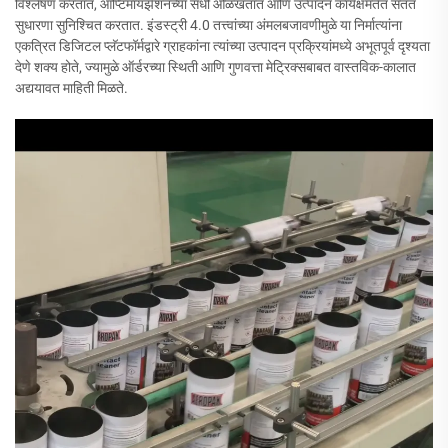
विश्लेषण करतात, ऑप्टिमायझेशनच्या संधी ओळखतात आणि उत्पादन कार्यक्षमतेत सतत
सुधारणा सुनिश्चित करतात. इंडस्ट्री 4.0 तत्त्वांच्या अंमलबजावणीमुळे या निर्मात्यांना
एकत्रित डिजिटल प्लॅटफॉर्मद्वारे ग्राहकांना त्यांच्या उत्पादन प्रक्रियांमध्ये अभूतपूर्व दृश्यता
देणे शक्य होते, ज्यामुळे ऑर्डरच्या स्थिती आणि गुणवत्ता मेट्रिक्सबाबत वास्तविक-कालात
अद्ययावत माहिती मिळते.