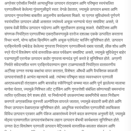
अग्रेसर एरोसॉल निर्माते अत्याधुनिक उत्पादन तंत्रज्ञान आणि परिष्कृत स्वयंचलित
प्रणालींमध्ये केलेल्या गुंतवणुकीद्वारे स्वत: वेगळे ठेवतात, ज्यामुळे उत्पादन क्षमता आणि
उत्पादन गुणवत्तेच्या बाबतीत अतुलनीय कार्यक्षमता मिळते. या प्रगत सुविधांमध्ये पूर्णपणे
स्वयंचलित उत्पादन ओळी असतात ज्यांमध्ये अचूक भरण्याचे यंत्र समाविष्ट असते, जे
एकाच वेळी विविध उत्पादन गाढेपणा आणि सूत्रीकरण हाताळू शकते. रोबोटिक्स आणि
संगणक-नियंत्रित प्रणालींच्या एकत्रीकरणामुळे दररोज दशलक्ष एकके उत्पादित करताना
स्थिर भरणे, योग्य व्हॉल्व क्रिम्पिंग आणि अचूक प्रोपेलंट चार्जिंग सुनिश्चित होते. उत्पादन
प्रक्रियेतर्फे एम्बेडेड केलेल्या गुणवत्ता नियंत्रण प्रणालींमध्ये दबाव पातळी, लीक शोध आणि
स्प्रे पॅटर्न विश्लेषण यांचे वास्तविक-काल पर्यवेक्षण समाविष्ट असते, ज्यामुळे सुविधेतून बाहेर
पडण्यापूर्वी प्रत्येक उत्पादन कठोर गुणवत्ता मानदंड पूर्ण करते हे सुनिश्चित होते. अग्रणी
निर्माते संवेदनशील भरण प्रक्रियेदरम्यान दूषण टाळण्यासाठी नियंत्रित वातावरणीय
अटींसह उन्नत स्वच्छ कक्षांचा वापर करतात, विशेषत: औषधी आणि वैयक्तिक काळजी
उत्पादनांसाठी हे अत्यंत महत्त्वाचे आहे. त्यांच्या परिष्कृत साठा व्यवस्थापन प्रणाली
आरएफआयडी तंत्रज्ञान आणि बारकोड स्कॅनिंगद्वारे कच्च्या माल आणि पूर्ण झालेल्या मालाचा
मागोवा घेतात, ज्यामुळे निश्चित लॉट ट्रॅकिंग आणि गुणवत्तेशी संबंधित कोणत्याही समस्यांना
त्वरित प्रतिसाद देणे शक्य होते. या निर्मात्यांनी उपकरणांच्या कामगिरीचे सतत निरीक्षण
करणारे अग्रकालिक दुरुस्ती अल्गोरिदम वापरले जातात, ज्यामुळे बंदवारी कमी होते आणि
स्थिर उत्पादन वेळापत्रक सुनिश्चित होते. आधुनिक स्वयंचलित प्रणालींची लवचिकता
विविध उत्पादन प्रकार आणि पॅकेज आकारांमध्ये वेगाने बदल करण्यास अनुमती देते, ज्यामुळे
मोठ्या प्रमाणातील उत्पादनांबरोबरच लहान उत्पादन बॅचची कार्यक्षमता सुनिश्चित होते.
उन्नत डेटा विश्लेषण प्रणाली उत्पादन मेट्रिक्सचे वास्तविक-कालात संकलन आणि