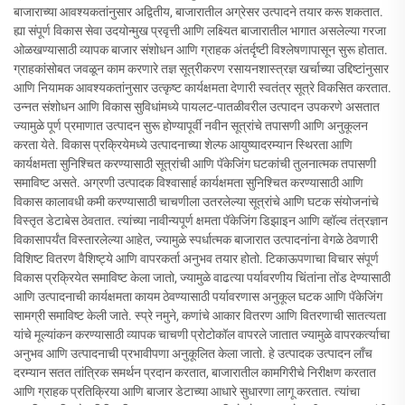
बाजाराच्या आवश्यकतांनुसार अद्वितीय, बाजारातील अग्रेसर उत्पादने तयार करू शकतात.
ह्या संपूर्ण विकास सेवा उदयोन्मुख प्रवृत्ती आणि लक्ष्यित बाजारातील भागात असलेल्या गरजा
ओळखण्यासाठी व्यापक बाजार संशोधन आणि ग्राहक अंतर्दृष्टी विश्लेषणापासून सुरू होतात.
ग्राहकांसोबत जवळून काम करणारे तज्ञ सूत्रीकरण रसायनशास्त्रज्ञ खर्चाच्या उद्दिष्टांनुसार
आणि नियामक आवश्यकतांनुसार उत्कृष्ट कार्यक्षमता देणारी स्वतंत्र सूत्रे विकसित करतात.
उन्नत संशोधन आणि विकास सुविधांमध्ये पायलट-पातळीवरील उत्पादन उपकरणे असतात
ज्यामुळे पूर्ण प्रमाणात उत्पादन सुरू होण्यापूर्वी नवीन सूत्रांचे तपासणी आणि अनुकूलन
करता येते. विकास प्रक्रियेमध्ये उत्पादनाच्या शेल्फ आयुष्यादरम्यान स्थिरता आणि
कार्यक्षमता सुनिश्चित करण्यासाठी सूत्रांची आणि पॅकेजिंग घटकांची तुलनात्मक तपासणी
समाविष्ट असते. अग्रणी उत्पादक विश्वासार्ह कार्यक्षमता सुनिश्चित करण्यासाठी आणि
विकास कालावधी कमी करण्यासाठी चाचणीला उतरलेल्या सूत्रांचे आणि घटक संयोजनांचे
विस्तृत डेटाबेस ठेवतात. त्यांच्या नावीन्यपूर्ण क्षमता पॅकेजिंग डिझाइन आणि व्हॉल्व तंत्रज्ञान
विकासापर्यंत विस्तारलेल्या आहेत, ज्यामुळे स्पर्धात्मक बाजारात उत्पादनांना वेगळे ठेवणारी
विशिष्ट वितरण वैशिष्ट्ये आणि वापरकर्ता अनुभव तयार होतो. टिकाऊपणाचा विचार संपूर्ण
विकास प्रक्रियेत समाविष्ट केला जातो, ज्यामुळे वाढत्या पर्यावरणीय चिंतांना तोंड देण्यासाठी
आणि उत्पादनाची कार्यक्षमता कायम ठेवण्यासाठी पर्यावरणास अनुकूल घटक आणि पॅकेजिंग
सामग्री समाविष्ट केली जाते. स्प्रे नमुने, कणांचे आकार वितरण आणि वितरणाची सातत्यता
यांचे मूल्यांकन करण्यासाठी व्यापक चाचणी प्रोटोकॉल वापरले जातात ज्यामुळे वापरकर्त्याचा
अनुभव आणि उत्पादनाची प्रभावीपणा अनुकूलित केला जातो. हे उत्पादक उत्पादन लाँच
दरम्यान सतत तांत्रिक समर्थन प्रदान करतात, बाजारातील कामगिरीचे निरीक्षण करतात
आणि ग्राहक प्रतिक्रिया आणि बाजार डेटाच्या आधारे सुधारणा लागू करतात. त्यांचा