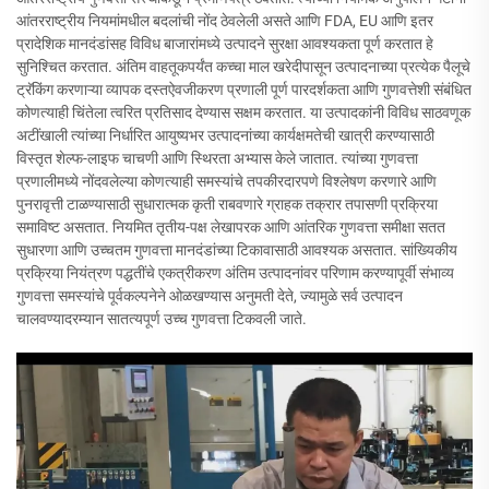
आंतरराष्ट्रीय नियमांमधील बदलांची नोंद ठेवलेली असते आणि FDA, EU आणि इतर
प्रादेशिक मानदंडांसह विविध बाजारांमध्ये उत्पादने सुरक्षा आवश्यकता पूर्ण करतात हे
सुनिश्चित करतात. अंतिम वाहतूकपर्यंत कच्चा माल खरेदीपासून उत्पादनाच्या प्रत्येक पैलूचे
ट्रॅकिंग करणाऱ्या व्यापक दस्तऐवजीकरण प्रणाली पूर्ण पारदर्शकता आणि गुणवत्तेशी संबंधित
कोणत्याही चिंतेला त्वरित प्रतिसाद देण्यास सक्षम करतात. या उत्पादकांनी विविध साठवणूक
अटींखाली त्यांच्या निर्धारित आयुष्यभर उत्पादनांच्या कार्यक्षमतेची खात्री करण्यासाठी
विस्तृत शेल्फ-लाइफ चाचणी आणि स्थिरता अभ्यास केले जातात. त्यांच्या गुणवत्ता
प्रणालीमध्ये नोंदवलेल्या कोणत्याही समस्यांचे तपकीरदारपणे विश्लेषण करणारे आणि
पुनरावृत्ती टाळण्यासाठी सुधारात्मक कृती राबवणारे ग्राहक तक्रार तपासणी प्रक्रिया
समाविष्ट असतात. नियमित तृतीय-पक्ष लेखापरक आणि आंतरिक गुणवत्ता समीक्षा सतत
सुधारणा आणि उच्चतम गुणवत्ता मानदंडांच्या टिकावासाठी आवश्यक असतात. सांख्यिकीय
प्रक्रिया नियंत्रण पद्धतींचे एकत्रीकरण अंतिम उत्पादनांवर परिणाम करण्यापूर्वी संभाव्य
गुणवत्ता समस्यांचे पूर्वकल्पनेने ओळखण्यास अनुमती देते, ज्यामुळे सर्व उत्पादन
चालवण्यादरम्यान सातत्यपूर्ण उच्च गुणवत्ता टिकवली जाते.