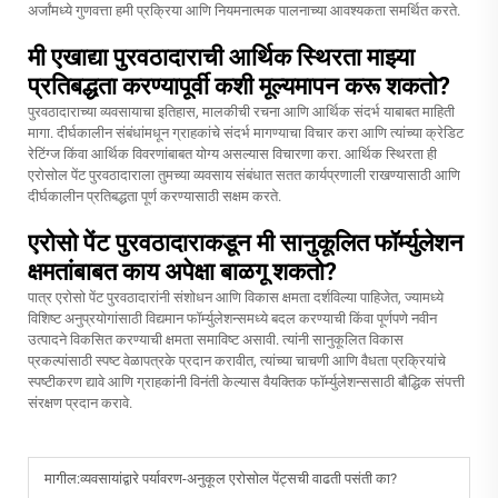
अर्जांमध्ये गुणवत्ता हमी प्रक्रिया आणि नियमनात्मक पालनाच्या आवश्यकता समर्थित करते.
मी एखाद्या पुरवठादाराची आर्थिक स्थिरता माझ्या
प्रतिबद्धता करण्यापूर्वी कशी मूल्यमापन करू शकतो?
पुरवठादाराच्या व्यवसायाचा इतिहास, मालकीची रचना आणि आर्थिक संदर्भ याबाबत माहिती
मागा. दीर्घकालीन संबंधांमधून ग्राहकांचे संदर्भ मागण्याचा विचार करा आणि त्यांच्या क्रेडिट
रेटिंग्ज किंवा आर्थिक विवरणांबाबत योग्य असल्यास विचारणा करा. आर्थिक स्थिरता ही
एरोसोल पेंट पुरवठादाराला तुमच्या व्यवसाय संबंधात सतत कार्यप्रणाली राखण्यासाठी आणि
दीर्घकालीन प्रतिबद्धता पूर्ण करण्यासाठी सक्षम करते.
एरोसो पेंट पुरवठादाराकडून मी सानुकूलित फॉर्म्युलेशन
क्षमतांबाबत काय अपेक्षा बाळगू शकतो?
पात्र एरोसो पेंट पुरवठादारांनी संशोधन आणि विकास क्षमता दर्शविल्या पाहिजेत, ज्यामध्ये
विशिष्ट अनुप्रयोगांसाठी विद्यमान फॉर्म्युलेशन्समध्ये बदल करण्याची किंवा पूर्णपणे नवीन
उत्पादने विकसित करण्याची क्षमता समाविष्ट असावी. त्यांनी सानुकूलित विकास
प्रकल्पांसाठी स्पष्ट वेळापत्रके प्रदान करावीत, त्यांच्या चाचणी आणि वैधता प्रक्रियांचे
स्पष्टीकरण द्यावे आणि ग्राहकांनी विनंती केल्यास वैयक्तिक फॉर्म्युलेशन्ससाठी बौद्धिक संपत्ती
संरक्षण प्रदान करावे.
मागील:
व्यवसायांद्वारे पर्यावरण-अनुकूल एरोसोल पेंट्सची वाढती पसंती का?