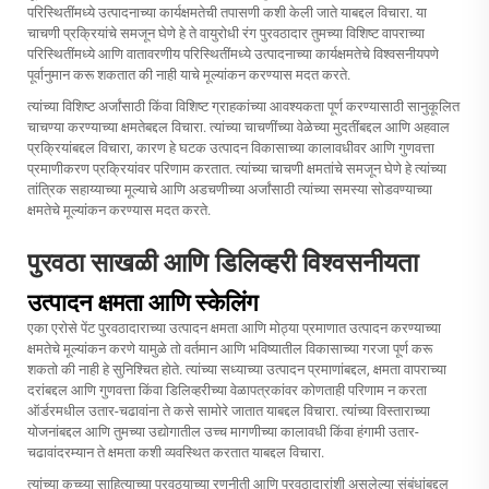
परिस्थितींमध्ये उत्पादनाच्या कार्यक्षमतेची तपासणी कशी केली जाते याबद्दल विचारा. या
चाचणी प्रक्रियांचे समजून घेणे हे ते वायुरोधी रंग पुरवठादार तुमच्या विशिष्ट वापराच्या
परिस्थितींमध्ये आणि वातावरणीय परिस्थितींमध्ये उत्पादनाच्या कार्यक्षमतेचे विश्वसनीयपणे
पूर्वानुमान करू शकतात की नाही याचे मूल्यांकन करण्यास मदत करते.
त्यांच्या विशिष्ट अर्जांसाठी किंवा विशिष्ट ग्राहकांच्या आवश्यकता पूर्ण करण्यासाठी सानुकूलित
चाचण्या करण्याच्या क्षमतेबद्दल विचारा. त्यांच्या चाचणींच्या वेळेच्या मुदतींबद्दल आणि अहवाल
प्रक्रियांबद्दल विचारा, कारण हे घटक उत्पादन विकासाच्या कालावधीवर आणि गुणवत्ता
प्रमाणीकरण प्रक्रियांवर परिणाम करतात. त्यांच्या चाचणी क्षमतांचे समजून घेणे हे त्यांच्या
तांत्रिक सहाय्याच्या मूल्याचे आणि अडचणीच्या अर्जांसाठी त्यांच्या समस्या सोडवण्याच्या
क्षमतेचे मूल्यांकन करण्यास मदत करते.
पुरवठा साखळी आणि डिलिव्हरी विश्वसनीयता
उत्पादन क्षमता आणि स्केलिंग
एका एरोसे पेंट पुरवठादाराच्या उत्पादन क्षमता आणि मोठ्या प्रमाणात उत्पादन करण्याच्या
क्षमतेचे मूल्यांकन करणे यामुळे तो वर्तमान आणि भविष्यातील विकासाच्या गरजा पूर्ण करू
शकतो की नाही हे सुनिश्चित होते. त्यांच्या सध्याच्या उत्पादन प्रमाणांबद्दल, क्षमता वापराच्या
दरांबद्दल आणि गुणवत्ता किंवा डिलिव्हरीच्या वेळापत्रकांवर कोणताही परिणाम न करता
ऑर्डरमधील उतार-चढावांना ते कसे सामोरे जातात याबद्दल विचारा. त्यांच्या विस्ताराच्या
योजनांबद्दल आणि तुमच्या उद्योगातील उच्च मागणीच्या कालावधी किंवा हंगामी उतार-
चढावांदरम्यान ते क्षमता कशी व्यवस्थित करतात याबद्दल विचारा.
त्यांच्या कच्च्या साहित्याच्या पुरवठ्याच्या रणनीती आणि पुरवठादारांशी असलेल्या संबंधांबद्दल