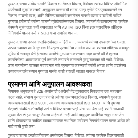
पुरवठादाराच्या संशोधन आणि विकास क्षमतेबद्दल विचारा, विशेषतः त्यांच्या विशिष्ट औद्योगिक
अर्जांसाठी सूत्रीकरणांची अनुकूलन करण्याची क्षमता. पात्र एरोसे पेंट पुरवठादाराने रंग
मिलान, गाळणी बदल, आणि विशिष्ट घटकांचे समावेशन यामध्ये तज्ञता दाखविली पाहिजे.
गुणवत्ता हमीसाठी त्यांच्या चाचणी प्रोटोकॉल्सबद्दल विचारा, ज्यामध्ये ते उत्पादनाच्या प्रत्येक
बॅचमध्ये सुसंगतता कशी तपासतात आणि ASTM, ISO किंवा इतर प्रासंगिक तांत्रिक
विनियमांचे पालन कसे राखतात याचा समावेश असावा.
पुरवठादाराच्या उत्पादन प्रक्रियांबद्दल माहिती मागा, ज्यामध्ये त्यांच्या उपकरणांच्या क्षमता,
उत्पादन क्षमता आणि गुणवत्ता नियंत्रण प्रणालींचा समावेश असावा. त्यांच्या तांत्रिक पायाभूत
सुविधांचे समजून घेणे हे त्यांच्या क्षमतेचे मूल्यांकन करण्यास मदत करते की ते तुमच्या
कामगिरीच्या आवश्यकता पूर्ण करणारे उत्पादने सातत्याने पुरवू शकतात की नाही. विशेषतः
उच्च मागणीच्या काळात उत्पादनाचे मोठे प्रमाणात करण्याची त्यांची क्षमता आणि वाढलेल्या
उत्पादन मात्रेदरम्यान गुणवत्ता मानके कशी राखली जातात याबद्दल विचारा.
प्रमाणन आणि अनुपालन आवश्यकता
नियामक अनुपालन हे B2B अर्जांसाठी एअरोसो पेंट पुरवठादार निवडताना एक महत्त्वाचा
घटक आहे. संभाव्य पुरवठादारांकडे त्यांच्या प्रमाणपत्रांबद्दल विचारा, ज्यामध्ये गुणवत्ता
व्यवस्थापनासाठी ISO 9001, पर्यावरण व्यवस्थापनासाठी ISO 14001 आणि तुमच्या
क्षेत्राशी संबंधित कोणतीही उद्योग-विशिष्ट प्रमाणपत्रे यांचा समावेश आहे. त्यांनी सध्याची
सुरक्षा डेटा शीट्स राखून ठेवल्या आहेत की नाही आणि वायुयुक्त कार्बनिक संयुग उत्सर्जन
आणि धोकादायक साहित्य हाताळण्याबाबत स्थानिक पर्यावरण नियमांचे पालन करत आहेत की
नाही याची पुष्टी करा.
पुरवठादाराच्या दस्तऐवजीकरण क्षमतेबद्दल विचारा, विशेषतः त्यांच्या प्रत्येक वितरणासाठी