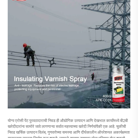
योग्य एरोसी पेंट पुरवठादाराची निवड ही औद्योगिक उत्पादन आणि देखभाल कार्यांमध्ये बी2बी
खरेदीदारांना सामोरे जावे लागणाऱ्या सर्वात महत्त्वाच्या खरेदी निर्णयांपैकी एक आहे. चुकीची
निवड खर्चिक उत्पादन विलंब, गुणवत्तेच्या समस्या आणि दीर्घकालीन ऑपरेशनल अकार्यक्षमता