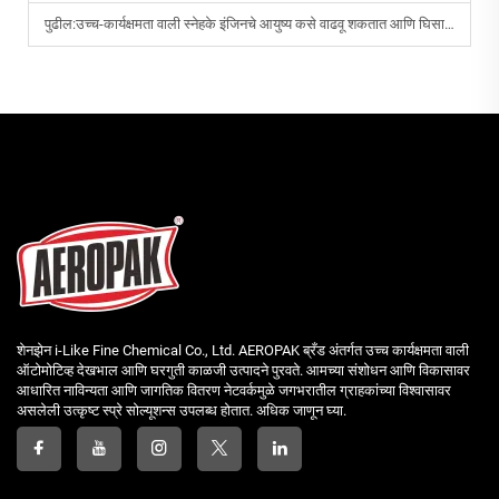
पुढील:
उच्च-कार्यक्षमता वाली स्नेहके इंजिनचे आयुष्य कसे वाढवू शकतात आणि घिसाड कसे कमी करू शकतात?
शेनझेन i-Like Fine Chemical Co., Ltd. AEROPAK ब्रँड अंतर्गत उच्च कार्यक्षमता वाली
ऑटोमोटिव्ह देखभाल आणि घरगुती काळजी उत्पादने पुरवते. आमच्या संशोधन आणि विकासावर
आधारित नाविन्यता आणि जागतिक वितरण नेटवर्कमुळे जगभरातील ग्राहकांच्या विश्वासावर
असलेली उत्कृष्ट स्प्रे सोल्यूशन्स उपलब्ध होतात. अधिक जाणून घ्या.