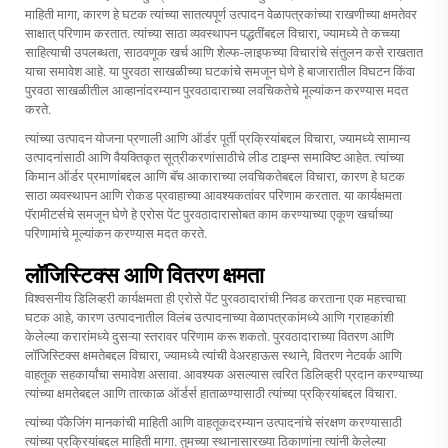
माहिती मागा, कारण हे घटक त्यांच्या सातत्यपूर्ण उत्पादन वेळापत्रकांच्या राखणीच्या क्षमतेवर
साक्षात् परिणाम करतात. त्यांच्या साठा व्यवस्थापन पद्धतींबद्दल विचारा, ज्यामध्ये ते कच्च्या
साहित्याची उपलब्धता, साठवणूक खर्च आणि शेल्फ-लाइफच्या विचारांचे संतुलन कसे राखतात
याचा समावेश आहे. या पुरवठा साखळीच्या घटकांचे समजून घेणे हे बाजारातील विघटन किंवा
पुरवठा साखळीतील आव्हानांदरम्यान पुरवठादाराच्या लवचिकतेचे मूल्यांकन करण्यास मदत
करते.
त्यांच्या उत्पादन योजना प्रणाली आणि ऑर्डर पूर्ती प्रक्रियांबद्दल विचारा, ज्यामध्ये सामान्य
उत्पादनांसाठी आणि वैयक्तिकृत सूत्रीकरणांसाठीचे लीड टाइम्स समाविष्ट आहेत. त्यांच्या
किमान ऑर्डर प्रमाणांबद्दल आणि बॅच आकाराच्या लवचिकतेबद्दल विचारा, कारण हे घटक
साठा व्यवस्थापन आणि रोकड प्रवाहाच्या आवश्यकतांवर परिणाम करतात. या कार्यक्षमता
पॅरामीटर्सचे समजून घेणे हे एरोस पेंट पुरवठादारासोबत काम करण्याच्या एकूण खर्चाच्या
परिणामांचे मूल्यांकन करण्यास मदत करते.
लॉजिस्टिक्स आणि वितरण क्षमता
विश्वसनीय डिलिव्हरी कार्यक्षमता ही एरोसे पेंट पुरवठादारांची निवड करताना एक महत्त्वाचा
घटक आहे, कारण उत्पादनातील विलंब उत्पादनाच्या वेळापत्रकांमध्ये आणि ग्राहकांशी
केलेल्या करारांमध्ये दुसऱ्या स्तरावर परिणाम करू शकतो. पुरवठादाराच्या वितरण आणि
लॉजिस्टिक्स क्षमतेबद्दल विचारा, ज्यामध्ये त्यांची वेअरहाऊस स्थाने, वितरण नेटवर्क आणि
वाहतूक सहकार्यांचा समावेश असावा. आवश्यक असल्यास त्वरित डिलिव्हरी प्रदान करण्याच्या
त्यांच्या क्षमतेबद्दल आणि तात्काळ ऑर्डर्स हाताळण्यासाठी त्यांच्या प्रक्रियांबद्दल विचारा.
त्यांच्या पॅकेजिंग मानकांची माहिती आणि वाहतूकदरम्यान उत्पादनांचे संरक्षण करण्यासाठी
त्यांच्या प्रक्रियांबद्दल माहिती मागा. तुमच्या स्थानासारख्या ठिकाणांना त्यांनी केलेल्या