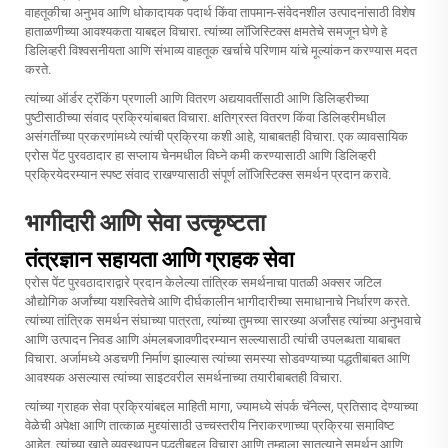
वाहतूकीचा अनुभव आणि धोकादायक पदार्थ किंवा तापमान-संवेदनशील उत्पादनांसाठी विशेष
हाताळणीच्या आवश्यकता याबद्दल विचारा. त्यांच्या लॉजिस्टिक्स क्षमतेचे समजून घेणे हे
डिलिव्हरी विश्वसनीयता आणि संभाव्य वाहतूक खर्चाचे परिणाम यांचे मूल्यांकन करण्यास मदत
करते.
त्यांच्या ऑर्डर ट्रॅकिंग प्रणाली आणि वितरण अद्ययावतींसाठी आणि डिलिव्हरीच्या
पुष्टीसाठीच्या संवाद प्रक्रियांबाबत विचारा. क्षतिग्रस्त वितरण किंवा डिलिव्हरीमधील
असंगतींच्या प्रकरणांमध्ये त्यांची प्रक्रिया कशी आहे, याबाबतही विचारा. एक व्यावसायिक
एरोस पेंट पुरवठादार हा सप्लाय चेनमधील विघ्ने कमी करण्यासाठी आणि डिलिव्हरी
प्रक्रियेदरम्यान स्पष्ट संवाद राखण्यासाठी संपूर्ण लॉजिस्टिक्स समर्थन प्रदान करावे.
भागीदारी आणि सेवा उत्कृष्टता
तंत्रज्ञान सहायता आणि ग्राहक सेवा
एरोस पेंट पुरवठादाराद्वारे प्रदान केलेल्या तांत्रिक समर्थनाचा पातळी अक्सर जटिल
औद्योगिक अर्जांच्या यशस्वितेचे आणि दीर्घकालीन भागीदारीच्या समाधानाचे निर्धारण करते.
त्यांच्या तांत्रिक समर्थन संघाच्या पात्रता, त्यांच्या तुमच्या सारख्या अर्जांसह त्यांच्या अनुभवाचे
आणि उत्पादन निवड आणि अंमलबजावणीदरम्यान सल्ल्यासाठी त्यांची उपलब्धता याबाबत
विचारा. अर्जामध्ये अडचणी निर्माण झाल्यास त्यांच्या समस्या सोडवण्याच्या पद्धतीबाबत आणि
आवश्यक असल्यास त्यांच्या साइटवरील समर्थनाच्या तयारीबाबतही विचारा.
त्यांच्या ग्राहक सेवा प्रक्रियांबद्दल माहिती मागा, ज्यामध्ये संपर्क चॅनेल्स, प्रतिसाद देण्याच्या
वेळेची अपेक्षा आणि तात्काळ मुद्द्यांसाठी उच्चस्तरीय निराकरणाच्या प्रक्रिया समाविष्ट
आहेत. त्यांच्या खाते व्यवस्थापन पद्धतीबद्दल विचारा आणि तुम्हाला सातत्याने समर्थन आणि