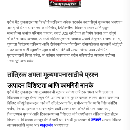
एरोसे पेंट पुरवठादाराच्या निवडीची प्रक्रिया अनेक घटकांचे काळजीपूर्ण मूल्यमापन आवश्यक
असते, जे थेट उत्पादनाच्या कामगिरीवर, डिलिव्हरीच्या विश्वसनीयतेवर आणि एकूण
मालकीच्या खर्चावर परिणाम करतात. स्मार्ट B2B खरेदीदार हा निर्णय घेताना एका संपूर्ण
चौकटीचा वापर करतात, ज्यामध्ये लक्ष्यित प्रश्नांचा समावेश असतो जे पुरवठादाराच्या क्षमता,
गुणवत्ता नियंत्रण प्रक्रिया आणि दीर्घकालीन भागीदारीच्या संभाव्यतेबद्दल महत्त्वाची अंतर्दृष्टी
उघड करतात. ही पद्धतशीर पद्धत याची हमी देते की आपली संस्था अशा एरोसे पेंट
पुरवठादाराची निवड करेल, जो वर्तमान आवश्यकता तसेच भविष्यातील व्यवसाय वाढीच्या
गरजा पूर्ण करू शकेल.
तांत्रिक क्षमता मूल्यमापनासाठीचे प्रश्न
उत्पादन विशिष्टता आणि कामगिरी मानके
एरोसे पेंट पुरवठादाराच्या मूल्यमापनाची सुरुवात त्यांच्या तांत्रिक क्षमता आणि उत्पादन
विशिष्टता समजून घेण्यापासून होते. आपल्या संभाव्य पुरवठादाराला त्यांच्या ऑफर करणाऱ्या
विशिष्ट फॉर्म्युलेशन्सबद्दल, जसे की सॉल्वंट-आधारित, पाणी-आधारित आणि विशेष कोटिंग
पर्याय, विचारा. प्रत्येक उत्पादन श्रेणीसाठी आवरण दर, कोरडे होण्याचा कालावधी,
चिकटण्याचे गुणधर्म आणि टिकाऊपणाच्या विशिष्टता यांचे तपशीलवार तांत्रिक डेटा शीट्स
विचारा. या विशिष्टता समजून घेणे हे याची हमी देते की पुरवठादाराचे
उत्पादने
आपल्या विशिष्ट
आवश्यकतांशी जुळत आहे
अनुप्रयोग
आवश्यकता.