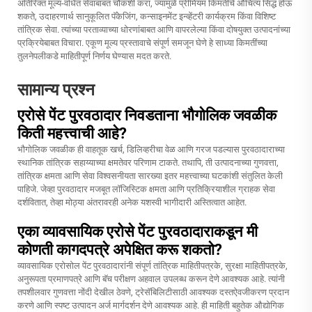
अतिरिक्त मूल्य-वर्धित सेवांबाबत चौकशी करा, ज्यामुळे प्रीमियम किमतीचे औचित्य सिद्ध होऊ
शकते, उदाहरणार्थ सानुकूलित पॅकेजिंग, कन्साइनमेंट इन्व्हेंटरी कार्यक्रम किंवा विशिष्ट
तांत्रिक सेवा. त्यांच्या परताव्याच्या धोरणांबाबत आणि वापरलेल्या किंवा दोषयुक्त उत्पादनांच्या
प्रक्रियेबाबत विचारा. एकूण मूल्य प्रस्तावाचे संपूर्ण समजून घेणे हे साध्या किमतींच्या
तुलनेपलीकडे माहितीपूर्ण निर्णय घेण्यास मदत करते.
सामान्य प्रश्न
एरोसे पेंट पुरवठादार निवडताना भौगोलिक जवळीक
किती महत्त्वाची आहे?
भौगोलिक जवळीक ही वाहतूक खर्च, डिलिव्हरीचा वेळ आणि गरज पडल्यास पुरवठादाराच्या
स्थानिक तांत्रिक सहाय्याच्या क्षमतेवर परिणाम टाकते. तथापि, ती उत्पादनाच्या गुणवत्ता,
तांत्रिक क्षमता आणि सेवा विश्वसनीयता सारख्या इतर महत्त्वाच्या घटकांशी संतुलित केली
पाहिजे. जेव्हा पुरवठादार मजबूत लॉजिस्टिक क्षमता आणि प्रतिक्रियाशील ग्राहक सेवा
दर्शवितात, तेव्हा मोठ्या अंतरावरही अनेक यशस्वी भागीदारी अस्तित्वात आहेत.
एका व्यावसायिक एरोसे पेंट पुरवठादाराकडून मी
कोणती कागदपत्रे अपेक्षित करू शकतो?
व्यावसायिक एरोसोल पेंट पुरवठादारांनी संपूर्ण तांत्रिक माहितीपत्रके, सुरक्षा माहितीपत्रके,
अनुरूपता प्रमाणपत्रे आणि बॅच परीक्षण अहवाल उपलब्ध करून देणे आवश्यक आहे. त्यांनी
तपशीलवार गुणवत्ता नोंदी देखील ठेवणे, ट्रेसॅबिलिटीसाठी आवश्यक दस्तऐवजीकरण प्रदान
करणे आणि स्पष्ट उत्पादन अर्ज मार्गदर्शन देणे आवश्यक आहे. ही माहिती बहुतेक औद्योगिक