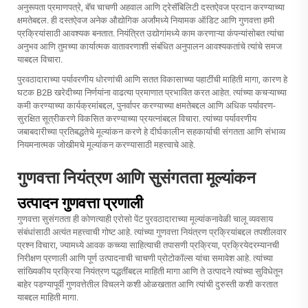
अनुरूपता प्रमाणपत्रे, बॅच चाचणी अहवाल आणि ट्रेसॅबिलिटी दस्तऐवज प्रदान करण्याच्या
क्षमतेबद्दल. ही दस्तऐवज अनेक औद्योगिक अर्जांमध्ये नियामक ऑडिट आणि गुणवत्ता हमी
प्रक्रियांसाठी आवश्यक बनतात. नियंत्रित उद्योगांमध्ये काम करणाऱ्या कंपन्यांसोबत त्यांचा
अनुभव आणि तुमच्या कार्यात्मक वातावरणाशी संबंधित अनुपालन आवश्यकतांचे त्यांचे समज
याबद्दल विचारा.
पुरवठादाराच्या पर्यावरणीय धोरणांची आणि सतत विकासाच्या पहाटींची माहिती मागा, कारण हे
घटक B2B खरेदीच्या निर्णयांना वाढत्या प्रमाणात प्रभावित करत आहेत. त्यांच्या कचऱ्याच्या
कमी करण्याच्या कार्यक्रमांबद्दल, पुनर्वापर करण्याच्या क्षमतेबद्दल आणि अधिक पर्यावरण-
सुरक्षित सूत्रीकरणे विकसित करण्याच्या प्रयत्नांबद्दल विचारा. त्यांच्या पर्यावरणीय
जबाबदारीच्या प्रतिबद्धतेचे मूल्यांकन करणे हे दीर्घकालीन सहकार्याची संगतता आणि संभाव्य
नियमनात्मक जोखीमचे मूल्यांकन करण्यासाठी महत्त्वाचे आहे.
गुणवत्ता नियंत्रण आणि सुसंगतता मूल्यांकन
उत्पादन गुणवत्ता प्रणाली
गुणवत्ता सुसंगतता ही कोणत्याही एरोसो पेंट पुरवठादाराच्या मूल्यांकनावेळी चालू व्यवसाय
संबंधांसाठी अत्यंत महत्त्वाची गोष्ट आहे. त्यांच्या गुणवत्ता नियंत्रण प्रक्रियांबद्दल तपशीलवार
प्रश्न विचारा, ज्यामध्ये आवक कच्च्या साहित्याची तपासणी प्रक्रिया, प्रक्रियेदरम्यानची
निरीक्षण प्रणाली आणि पूर्ण उत्पादनाची चाचणी प्रोटोकॉल्स यांचा समावेश आहे. त्यांच्या
सांख्यिकीय प्रक्रिया नियंत्रण पद्धतींबद्दल माहिती मागा आणि ते उत्पादने त्यांच्या सुविधेतून
बाहेर पडण्यापूर्वी गुणवत्तेतील विचलने कशी ओळखतात आणि त्यांची दुरुस्ती कशी करतात
याबद्दल माहिती मागा.