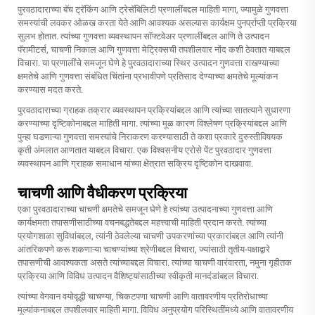
पुरवठादाराच्या बॅच ट्रॅकिंग आणि ट्रेसॅबिलिटी प्रणालींबद्दल माहिती मागा, ज्यामुळे गुणवत्ता
समस्यांची लवकर ओळख करता येते आणि आवश्यक असल्यास कार्यक्षम पुनर्प्राप्ती प्रक्रिया
सुलभ होतात. त्यांच्या गुणवत्ता व्यवस्थापन सॉफ्टवेअर प्रणालींबद्दल आणि ते उत्पादन
पॅरामीटर्स, चाचणी निकाल आणि गुणवत्ता मेट्रिक्सची तपशीलवार नोंद कशी ठेवतात याबद्दल
विचारा. या प्रणालींचे समजून घेणे हे पुरवठादाराच्या स्थिर उत्पादन गुणवत्ता राखण्याच्या
क्षमतेचे आणि गुणवत्ता संबंधित चिंतांना प्रभावीपणे प्रतिसाद देण्याच्या क्षमतेचे मूल्यांकन
करण्यास मदत करते.
पुरवठादाराच्या ग्राहक तक्रार व्यवस्थापन प्रक्रियांबद्दल आणि त्यांच्या सातत्याने सुधारणा
करण्याच्या दृष्टिकोनाबद्दल माहिती मागा. त्यांच्या मूळ कारण विश्लेषण प्रक्रियांबद्दल आणि
पुन्हा घडणाऱ्या गुणवत्ता समस्यांचे निराकरण करण्यासाठी ते कशा प्रकारे दुरुस्तीविषयक
कृती अंमलात आणतात याबद्दल विचारा. एक विश्वसनीय
एरोसे पेंट पुरवठादार
गुणवत्ता
व्यवस्थापन आणि ग्राहक समाधान यांच्या क्षेत्रात सक्रिय दृष्टिकोन दाखवावा.
चाचणी आणि वैधीकरण प्रक्रिया
एका पुरवठादाराच्या चाचणी क्षमतेचे समजून घेणे हे त्यांच्या उत्पादनाच्या गुणवत्ता आणि
कार्यक्षमता तपासणीसाठीच्या वचनबद्धतेबद्दल महत्त्वाची माहिती प्रदान करते. त्यांच्या
प्रयोगशाळा सुविधांबद्दल, त्यांनी ठेवलेल्या चाचणी उपकरणांच्या प्रकारांबद्दल आणि त्यांनी
आंतरिकपणे करू शकणाऱ्या चाचण्यांच्या श्रेणीबद्दल विचारा, ज्यांसाठी तृतीय-पक्षाद्वारे
तपासणीची आवश्यकता असते त्यांच्याबद्दल विचारा. त्यांच्या चाचणी वारंवारता, नमुना गृहीतक
प्रक्रिया आणि विविध उत्पादन वैशिष्ट्यांसाठीच्या स्वीकृती मानदंडांबद्दल विचारा.
त्यांच्या वेगवान वयोवृद्धी चाचण्या, चिकटपणा चाचणी आणि वातावरणीय प्रतिरोधाच्या
मूल्यांकनाबद्दल तपशीलवार माहिती मागा. विविध अनुप्रयोग परिस्थितींमध्ये आणि वातावरणीय