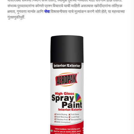
यासारख्या समस्या निर्माण करू शकते, ज्यामुळे तुमच्या नफ्यावर मोठा परिणाम होऊ शकतो.
संभाव्य पुरवठादारांना कोणते प्रश्न विचारावे याची माहिती असल्यास खरेदीदारांना तांत्रिक
क्षमता, गुणवत्ता मानके आणि
सेवा
विश्वसनीयता याचे मूल्यांकन करणे सोपे होते, या महत्त्वाच्या
गुंतवणुकीपूर्वी.