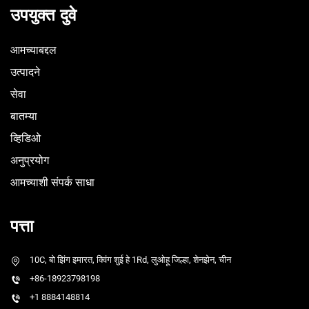
उपयुक्त दुवे
आमच्याबद्दल
उत्पादने
सेवा
बातम्या
व्हिडिओ
अनुप्रयोग
आमच्याशी संपर्क साधा
पत्ता
10C, बो झिंग इमारत, क्विंग शुई हे 1Rd, लुओहू जिल्हा, शेनझेन, चीन
+86-18923798198
+1 8884148814