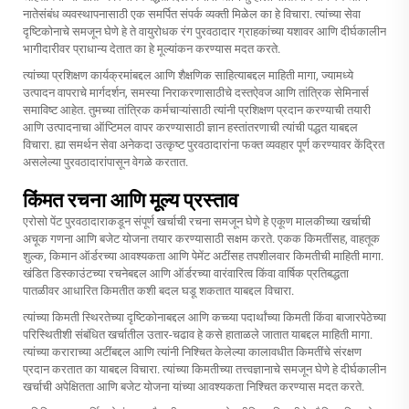
नातेसंबंध व्यवस्थापनासाठी एक समर्पित संपर्क व्यक्ती मिळेल का हे विचारा. त्यांच्या सेवा
दृष्टिकोनाचे समजून घेणे हे ते वायुरोधक रंग पुरवठादार ग्राहकांच्या यशावर आणि दीर्घकालीन
भागीदारीवर प्राधान्य देतात का हे मूल्यांकन करण्यास मदत करते.
त्यांच्या प्रशिक्षण कार्यक्रमांबद्दल आणि शैक्षणिक साहित्याबद्दल माहिती मागा, ज्यामध्ये
उत्पादन वापराचे मार्गदर्शन, समस्या निराकरणासाठीचे दस्तऐवज आणि तांत्रिक सेमिनार्स
समाविष्ट आहेत. तुमच्या तांत्रिक कर्मचाऱ्यांसाठी त्यांनी प्रशिक्षण प्रदान करण्याची तयारी
आणि उत्पादनाचा ऑप्टिमल वापर करण्यासाठी ज्ञान हस्तांतरणाची त्यांची पद्धत याबद्दल
विचारा. ह्या समर्थन सेवा अनेकदा उत्कृष्ट पुरवठादारांना फक्त व्यवहार पूर्ण करण्यावर केंद्रित
असलेल्या पुरवठादारांपासून वेगळे करतात.
किंमत रचना आणि मूल्य प्रस्ताव
एरोसो पेंट पुरवठादाराकडून संपूर्ण खर्चाची रचना समजून घेणे हे एकूण मालकीच्या खर्चाची
अचूक गणना आणि बजेट योजना तयार करण्यासाठी सक्षम करते. एकक किमतींसह, वाहतूक
शुल्क, किमान ऑर्डरच्या आवश्यकता आणि पेमेंट अटींसह तपशीलवार किमतीची माहिती मागा.
खंडित डिस्काउंटच्या रचनेबद्दल आणि ऑर्डरच्या वारंवारित्व किंवा वार्षिक प्रतिबद्धता
पातळीवर आधारित किमतीत कशी बदल घडू शकतात याबद्दल विचारा.
त्यांच्या किमती स्थिरतेच्या दृष्टिकोनाबद्दल आणि कच्च्या पदार्थांच्या किमती किंवा बाजारपेठेच्या
परिस्थितीशी संबंधित खर्चातील उतार-चढाव हे कसे हाताळले जातात याबद्दल माहिती मागा.
त्यांच्या कराराच्या अटींबद्दल आणि त्यांनी निश्चित केलेल्या कालावधीत किमतींचे संरक्षण
प्रदान करतात का याबद्दल विचारा. त्यांच्या किमतीच्या तत्त्वज्ञानाचे समजून घेणे हे दीर्घकालीन
खर्चाची अपेक्षितता आणि बजेट योजना यांच्या आवश्यकता निश्चित करण्यास मदत करते.