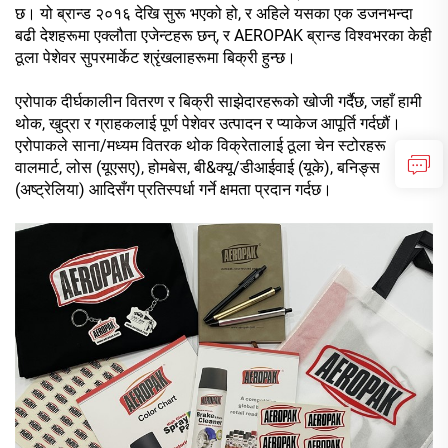
छ। यो ब्रान्ड २०१६ देखि सुरू भएको हो, र अहिले यसका एक डजनभन्दा
बढी देशहरूमा एक्लौता एजेन्टहरू छन्, र AEROPAK ब्रान्ड विश्वभरका केही
ठूला पेशेवर सुपरमार्केट श्रृंखलाहरूमा बिक्री हुन्छ।
एरोपाक दीर्घकालीन वितरण र बिक्री साझेदारहरूको खोजी गर्दैछ, जहाँ हामी
थोक, खुद्रा र ग्राहकलाई पूर्ण पेशेवर उत्पादन र प्याकेज आपूर्ति गर्दछौं।
एरोपाकले साना/मध्यम वितरक थोक विक्रेतालाई ठूला चेन स्टोरहरू
वालमार्ट, लोस (यूएसए), होमबेस, बी&क्यू/डीआईवाई (यूके), बनिङ्स
(अष्ट्रेलिया) आदिसँग प्रतिस्पर्धा गर्ने क्षमता प्रदान गर्दछ।