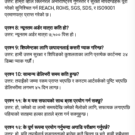
उत्तर: हाम्रो व्हील क्लिनरले अन्तर्राष्ट्रिय गुणस्तर र सुरक्षा मापदण्डहरू पूरा
गरेको सुनिश्चित गर्न REACH, ROHS, SGS, SDS, र ISO9001
प्रमाणपत्र प्राप्त गरेको छ।
प्रश्न 8: न्यूनतम अर्डर मात्रा कति हो?
उत्तर: न्यूनतम अर्डर मात्रा ७,५०० पिस हो।
प्रश्न 9: शिपमेन्टका लागि उत्पादनलाई कसरी प्याक गरिन्छ?
उत्तर: हामी उत्तम सुरक्षा र शिपिङको कुशलताका लागि प्रत्येक कार्टनमा २४
डिब्बा प्याक गर्छौं।
प्रश्न 10: सामान्य डेलिभरी समय कति हुन्छ?
उत्तर: तपाईंको जम्मा रकम प्राप्त भएपछि र कस्टम आर्टवर्कको पुष्टि भएपछि
डेलिभरीमा लगभग ४५ दिन लाग्छ।
प्रश्न ११: के म यस सफायको साथ ब्रश प्रयोग गर्न सक्छु?
उत्तर: हो, जमेको वा लामो समयदेखि जमेको मैलोको लागि, सफायक लगाएपछि
पहियाको सतहमा हल्का हातले ब्रश गर्न सक्नुहुन्छ।
प्रश्न १२: के पूर्ण रूपमा प्रयोग गर्नुभन्दा अगाडि परीक्षण गर्नुपर्छ?
उत्तर: हो, यदि तपाईंलाई सङ्गतताको बारेमा कुनै चिन्ता छ भने, हामी सबैभन्दा