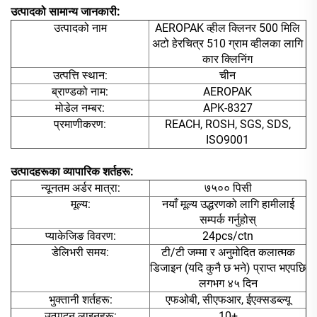
उत्पादको सामान्य जानकारी:
उत्पादको नाम
AEROPAK व्हील क्लिनर 500 मिलि
अटो हेरचित्र 510 ग्राम व्हीलका लागि
कार क्लिनिंग
उत्पत्ति स्थान:
चीन
ब्राण्डको नाम:
AEROPAK
मोडेल नम्बर:
APK-8327
प्रमाणीकरण:
REACH, ROSH, SGS, SDS,
ISO9001
उत्पादहरूका व्यापारिक शर्तहरू:
न्यूनतम अर्डर मात्रा:
७५०० पिसी
मूल्य:
नयाँ मूल्य उद्धरणको लागि हामीलाई
सम्पर्क गर्नुहोस्
प्याकेजिङ विवरण:
24pcs/ctn
डेलिभरी समय:
टी/टी जम्मा र अनुमोदित कलात्मक
डिजाइन (यदि कुनै छ भने) प्राप्त भएपछि
लगभग ४५ दिन
भुक्तानी शर्तहरू:
एफओबी, सीएफआर, ईएक्सडब्ल्यू
उत्पादन लाइनहरू:
10+