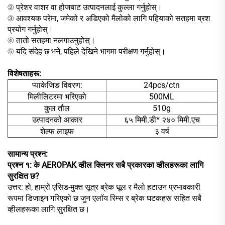
② प्रेशर वाशर वा होजबाट उत्पादनलाई कुल्ला गर्नुहोस्।
③ आवश्यक परेमा, जमेको र अडिएको मैलोको लागि पहियाको सतहमा ब्रश
प्रयोग गर्नुहोस्।
④ तातो सतहमा नलगाउनुहोस्।
⑤ यदि संदेह छ भने, पहिले देखिने भागमा परीक्षण गर्नुहोस्।
विशेषताहरू:
प्याकेजिङ विवरण:
24pcs/ctn
मिलीलिटरमा भरिएको
500ML
कुल तौल
510g
उत्पादनको आकार
६५ मिमी.डी* २४० मिमी.एच
शेल्फ लाइफ
३ वर्ष
सामान्य प्रश्न:
प्रश्न १: के AEROPAK व्हील क्लिनर सबै प्रकारका व्हीलहरूका लागि
सुरक्षित छ?
उत्तर: हो, हाम्रो एसिड-मुक्त सूत्र ब्रेक धूल र मैलो हटाउन प्रभावकारी
रूपमा डिजाइन गरिएको छ जुन एलॉय रिम्स र ब्रेक घटकहरू सहित सबै
व्हीलहरूका लागि सुरक्षित छ।