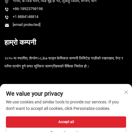
१०सी, बो जिङ भवन, चिङ शुई हो १ठ, लुओहु जिल्ला, शेन्जेन, चीन
+86-18923798198
+1 8884148814
[email protected]
हाम्रो कम्पनी
२०१० मा स्थापित, शेन्जेन i-Like फाइन केमिकल कम्पनी लिमिटेड गाडीको रखरखाव, पेन्ट र
घरैमा प्रयोग हुने सफा सुत्किरा सामग्रीहरूको वैश्विक निर्माता हो।
We value your privacy
We use cookies and similar tools to provide our services. If you
don't want to accept all cookies, click Personalize cookies.
कॉपीराइट © 2026 शेन्ज़ेन i-Like फाइन केमिकल कं, लिमिटेड। सर्वाधिकार सुरक्षित। -
गोपनीयता नीति
Accept all