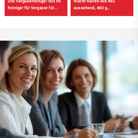
und Vergaserreiniger 500 ml
macht Reifen wie neu
Reiniger für Vergaser für
aussehend, 460 g
Autos
Reifenpflege