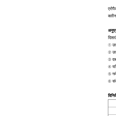
एरोपै
क्लीन
अनुप्
दिशाए
① उत्
② उत
③ दबा
④ यद
⑤ गर्
⑥ संद
विनिर्