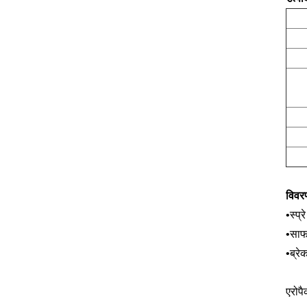
विवर
स्प्र
•
साफ
•
ब्रे
•
एरोपै