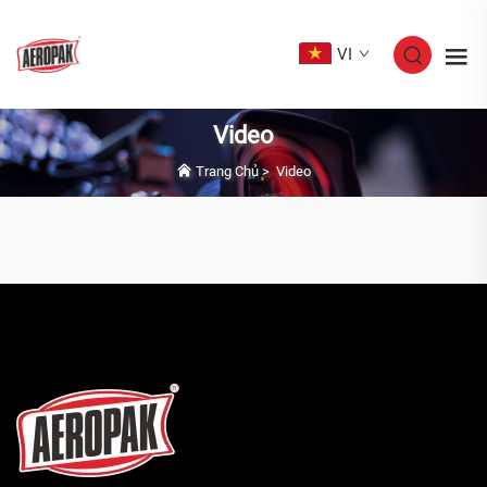
VI
Video
Trang Chủ
>
Video