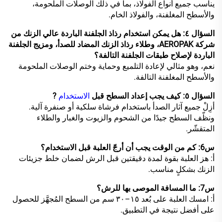
يناسب جميع أنواع الفولاذ، بما في ذلك الوصلات الملحومة،
والأسطح المغلفنة، والفولاذ الخام.
السؤال ٤: هل يمكن استخدام رذاذ الجلفنة الباردة عالي الزنك من
شركة AEROPAK، وطلاء رذاذ الزنك المضاد للصدأ، ومزيج الجلفنة
الباردة لإصلاح طبقات الجلفنة التالفة؟
نعم، وهو مثالي لإعادة التلميع وحماية وختم الوصلات الملحومة
والأسطح المغلفنة التالفة.
السؤال ٥: كيف يجب إعداد السطح قبل
الاستخدام
?
أزِلْ جميع آثار الصدأ باستخدام فرشاة سلكية أو صنفرة آلية.
ونظّف السطح جيدًا من الشحوم والزيوت والغبار والطلاء
المتقشّر.
س6: كم من الوقت يجب أن أرجّ العلبة قبل الاستخدام؟
أ: هز العلبة بقوة لمدة دقيقتين قبل الرش لضمان خلط جزيئات
الزنك بشكلٍ مناسب.
س7: ما المسافة الموصى بها للرش؟
أ: امسك العلبة على بُعد ١٥–٣٠ سم من السطح المُجهَّز للحصول
على أفضل نتيجة في التطبيق.