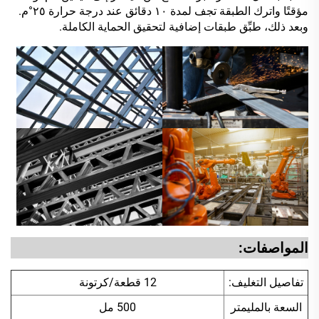
مؤقتًا واترك الطبقة تجف لمدة ١٠ دقائق عند درجة حرارة ٢٥°م.
وبعد ذلك، طبِّق طبقات إضافية لتحقيق الحماية الكاملة.
المواصفات:
تفاصيل التغليف:
12 قطعة/كرتونة
السعة بالمليمتر
500 مل