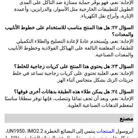
الإجابة: نعم، فهو يوفِّر حماية ممتازة ضد التآكل على المدى
الطويل للتطبيقات الخارجية مثل الأسوار، والدرابزين، وأعمدة
الإنارة، وأبراج نقل الكهرباء.
السؤال ٢٢: هل هذا المنتج مناسب للاستخدام على خطوط الأنابيب
والمعدات؟
الإجابة: نعم، ويُستخدم عادةً لإعادة التصليح والطلاء التكميلي
للطبقات المغلفنة التالفة على الهياكل الفولاذية وخطوط الأنابيب
والمعدات الصناعية.
السؤال ٢٣: هل يحتوي هذا المنتج على كريات زجاجية للخلط؟
الإجابة: نعم، العلبة تحتوي على كريات زجاجية تساعد في خلط
جزيئات الزنك بشكل متجانس أثناء الهز.
السؤال ٢٤: هل يمكن طلاء هذه الطبقة بدهانات أخرى فوقها؟
الإجابة: نعم، وبعد أن تجف تمامًا وتتصلب، فإنها توفر سطحًا مناسبًا
لمعظم الدهانات الصناعية العلوية.
مصنع
أيروسول
المنتجات
ينتمي إلى البضائع الخطرة UN1950، IMO2.2،
وبشكل عام يصعب ترتيب نقل مثل هذه البضائع الخطرة. وغالبًا ما