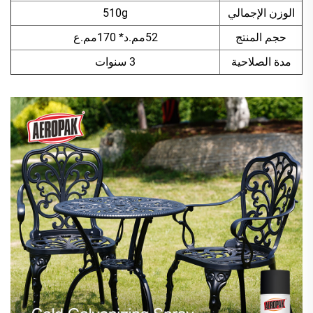
الوزن الإجمالي
510g
حجم المنتج
52مم.د* 170مم.ع
مدة الصلاحية
3 سنوات