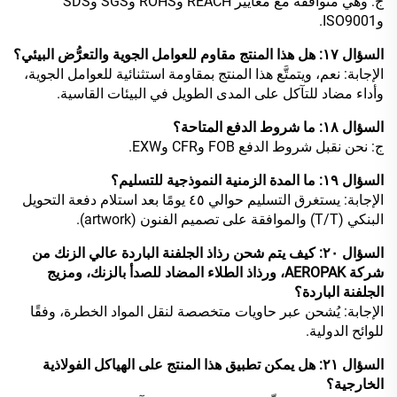
ج: وهي متوافقة مع معايير REACH وROHS وSGS وSDS
وISO9001.
السؤال ١٧: هل هذا المنتج مقاوم للعوامل الجوية والتعرُّض البيئي؟
الإجابة: نعم، ويتمتَّع هذا المنتج بمقاومة استثنائية للعوامل الجوية،
وأداء مضاد للتآكل على المدى الطويل في البيئات القاسية.
السؤال ١٨: ما شروط الدفع المتاحة؟
ج: نحن نقبل شروط الدفع FOB وCFR وEXW.
السؤال ١٩: ما المدة الزمنية النموذجية للتسليم؟
الإجابة: يستغرق التسليم حوالي ٤٥ يومًا بعد استلام دفعة التحويل
البنكي (T/T) والموافقة على تصميم الفنون (artwork).
السؤال ٢٠: كيف يتم شحن رذاذ الجلفنة الباردة عالي الزنك من
شركة AEROPAK، ورذاذ الطلاء المضاد للصدأ بالزنك، ومزيج
الجلفنة الباردة؟
الإجابة: يُشحن عبر حاويات متخصصة لنقل المواد الخطرة، وفقًا
للوائح الدولية.
السؤال ٢١: هل يمكن تطبيق هذا المنتج على الهياكل الفولاذية
الخارجية؟