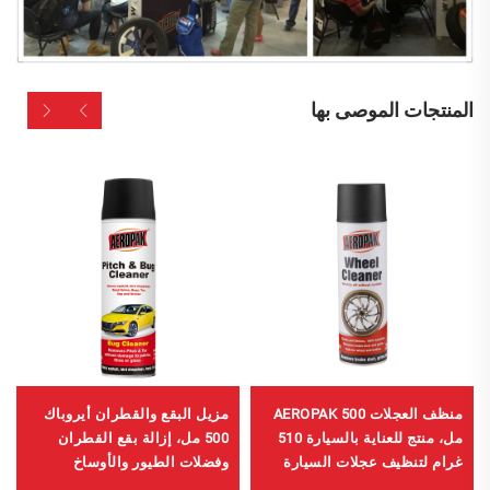
المنتجات الموصى بها
منظف العجلات AEROPAK 500
مزيل البقع والقطران أيروباك
مل، منتج للعناية بالسيارة 510
500 مل، إزالة بقع القطران
غرام لتنظيف عجلات السيارة
وفضلات الطيور والأوساخ
العالقة بالطرق