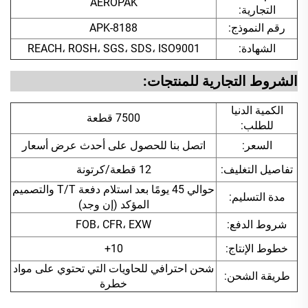
AEROPAK
التجارية:
رقم النموذج:
APK-8188
الشهادة:
REACH، ROSH، SGS، SDS، ISO9001
الشروط التجارية للمنتجات:
الكمية الدنيا
7500 قطعة
للطلب:
السعر:
اتصل بنا للحصول على أحدث عرض أسعار
تفاصيل التغليف:
12 قطعة/كرتونة
حوالي 45 يومًا بعد استلام دفعة T/T والتصميم
مدة التسليم:
المؤكد (إن وجد)
شروط الدفع:
FOB، CFR، EXW
خطوط الإنتاج:
10+
شحن احترافي للحاويات التي تحتوي على مواد
طريقة الشحن:
خطرة