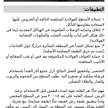
التطبيقات:
١. إصلاح الأسطح الفولاذية المجلفنة التالفة أو الخدوش عليها
لاستعادة مقاومتها للتآكل.
٢. إغلاق وحماية الوصلات الملحومة في الهياكل المعدنية (بما في
ذلك هيكل المركبات وأنابيب الصلب والمكونات الإنشائية
الفولاذية).
٣. منع تشكل الصدأ في المنطقة المتأثرة حراريًّا حول اللحامات
(حيث تم حرق الطبقة المجلفنة الأصلية).
٤. حماية الحواف الفولاذية المكشوفة بعد قص أو ثقب الصفائح أو
الأنابيب المجلفنة.
التحضير: ولتحقيق أفضل النتائج، أزل جميع آثار الصدأ باستخدام
فرشاة سلكية أو صنفرة آلية. نظّف السطح من الشحوم والزيوت
والغبار والطلاء المقشّر.
مهم جدًّا: هز العلبة بقوة لمدة دقيقتين قبل الاستخدام. وعند
الرش، امسك العلبة على بُعد ١٥–٣٠ سم عن السطح المحضر،
وابدأ بتطبيق طبقة رش خفيفة جدًّا (طبقة ضبابية)، مع تحريك
العلبة بشكل مستمر عبر السطح من اليسار إلى اليمين. ثم توقَّف