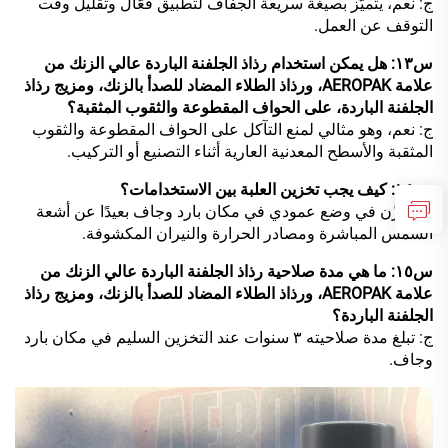
ج: نعم، يتميّز بصيغة سريعة الجفاف لتطبيق فعّال وتقليل وقت
التوقف عن العمل.
س١٣: هل يمكن استخدام رذاذ الجلفنة الباردة عالي الزنك من
علامة AEROPAK، ورذاذ الطلاء المضاد للصدأ بالزنك، ومزيج رذاذ
الجلفنة الباردة، على الحواف المقطوعة والثقوب المثقبة؟
ج: نعم، وهو مثالي لمنع التآكل على الحواف المقطوعة والثقوب
المثقبة والأسطح المعدنية العارية أثناء التصنيع أو التركيب.
س١٤: كيف يجب تخزين العلبة بين الاستخدامات؟
ج: يُخزَّن في وضع عمودي في مكان بارد وجاف بعيدًا عن أشعة
الشمس المباشرة ومصادر الحرارة والنيران المكشوفة.
س١٥: ما هي مدة صلاحية رذاذ الجلفنة الباردة عالي الزنك من
علامة AEROPAK، ورذاذ الطلاء المضاد للصدأ بالزنك، ومزيج رذاذ
الجلفنة الباردة؟
ج: تبلغ مدة صلاحيته ٣ سنوات عند التخزين السليم في مكان بارد
وجاف.