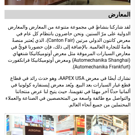
المعارض
لقد شاركنا بنشاطٍ في مجموعة متنوعة من المعارض والمعارض
الدولية على مرّ السنين. ونحن حاضرون بانتظام كل عام في
معرض كانتون الدولي مرتين (Canton Fair)، الذي يُعتبر منصةً
هامةً للتجارة العالمية. بالإضافة إلى ذلك، فإن حضورنا قويٌّ في
معارض السيارات المرموقة مثل معرض أوتوميكانيكا شنغهاي
(Automechanika Shanghai) ومعرض أوتوميكانيكا فرانكفورت
(Automechanika Frankfurt).
نشارك أيضًا في معرض AAPEX USA، وهو حدث رائد في قطاع
قطع غيار السيارات بعد البيع. ويُعد معرض إيسنفاره كولونيا في
ألمانيا حدثًا آخر مهمًا في تقويمنا، حيث يتيح لنا عرض منتجاتنا
والتواصل مع طائفة واسعة من المتخصصين في الصناعة والعملاء
المحتملين من جميع أنحاء العالم.