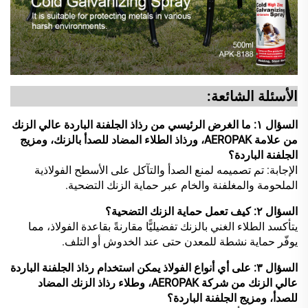
الأسئلة الشائعة:
السؤال ١: ما الغرض الرئيسي من رذاذ الجلفنة الباردة عالي الزنك
من علامة AEROPAK، ورذاذ الطلاء المضاد للصدأ بالزنك، ومزيج
الجلفنة الباردة؟
الإجابة: تم تصميمه لمنع الصدأ والتآكل على الأسطح الفولاذية
الملحومة والمغلفنة والخام عبر حماية الزنك التضحية.
السؤال ٢: كيف تعمل حماية الزنك التضحية؟
يتأكسد الطلاء الغني بالزنك تفضيليًّا مقارنةً بقاعدة الفولاذ، مما
يوفّر حماية نشطة للمعدن حتى عند الخدوش أو التلف.
السؤال ٣: على أي أنواع الفولاذ يمكن استخدام رذاذ الجلفنة الباردة
عالي الزنك من شركة AEROPAK، وطلاء رذاذ الزنك المضاد
للصدأ، ومزيج الجلفنة الباردة؟