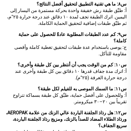
س٨: ما هي تقنية التطبيق لتحقيق أفضل النتائج؟
أ: طبِّق طبقة رش خفيفة واحدة بحركة مستمرة من اليسار إلى
اليمين. اترك الطبقة تجف لمدة ١٠ دقائق عند درجة حرارة ٢٥°م،
ثم طبِّق طبقات إضافية لتحقيق الحماية الكاملة.
س٩: كم عدد الطبقات المطلوبة عادةً للحصول على حماية
كاملة؟
ج: يوصى باستخدام عدة طبقات لتحقيق تغطية كاملة وأقصى
مقاومة للتآكل.
س١٠: كم من الوقت يجب أن أنتظر بين كل طبقة وأخرى؟
أ: اترك مدة جفاف قدرها ١٠ دقائق بين كل طبقة وأخرى عند
درجة حرارة الغرفة (٢٥°م).
س١١: ما السمك الموصى به للفيلم لكل طبقة؟
أ: وللحصول على أفضل حماية، طبِّق كل طبقة بسماكة تتراوح
تقريباً بين ٢٠–٣٠ ميكرومتر.
س١٢: هل رذاذ الجلفنة الباردة عالي الزنك من علامة AEROPAK،
ورذاذ الطلاء المضاد للصدأ بالزنك، ومزيج رذاذ الجلفنة الباردة،
سريع الجفاف؟