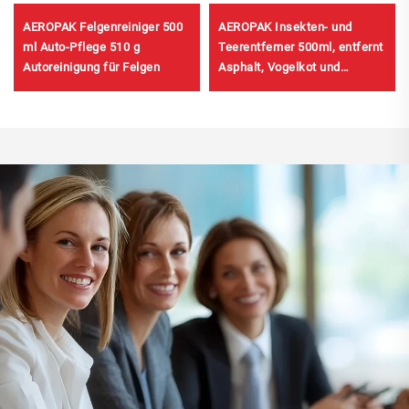
AEROPAK Felgenreiniger 500
AEROPAK Insekten- und
ml Auto-Pflege 510 g
Teerentferner 500ml, entfernt
Autoreinigung für Felgen
Asphalt, Vogelkot und
Straßenverschmutzung