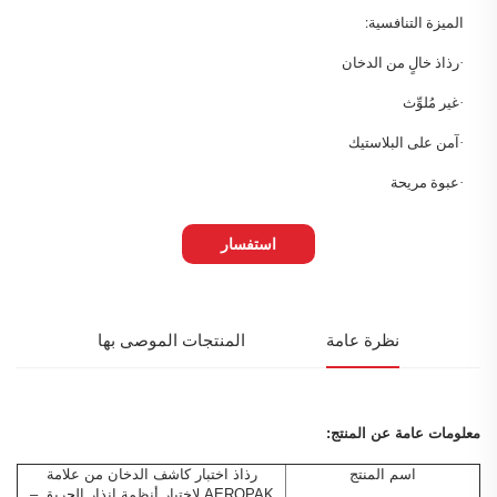
الميزة التنافسية:
·
رذاذ خالٍ من الدخان
·
غير مُلوِّث
·
آمن على البلاستيك
·
عبوة مريحة
استفسار
نظرة عامة
المنتجات الموصى بها
معلومات عامة عن المنتج:
اسم المنتج
رذاذ اختبار كاشف الدخان من علامة
AEROPAK لاختبار أنظمة إنذار الحريق –