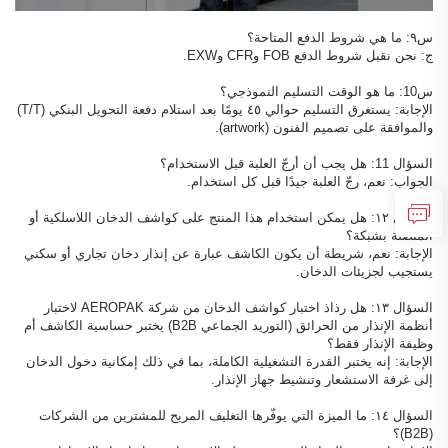
س٩: ما هي شروط الدفع المتاحة؟
ج: نحن نقبل شروط الدفع FOB وCFR وEXW.
س10: ما هو الوقت التسليم النموذجي؟
الإجابة: يستغرق التسليم حوالي ٤٥ يومًا بعد استلام دفعة التحويل البنكي (T/T)
والموافقة على تصميم الفنون (artwork).
السؤال 11: هل يجب أن أرجّ العلبة قبل الاستخدام؟
الجواب: نعم، رجّ العلبة جيدًا قبل كل استخدام.
السؤال ١٢: هل يمكن استخدام هذا المنتج على كواشف الدخان اللاسلكية أو
المتصلة بشبكة؟
الإجابة: نعم، شريطة أن يكون الكاشف عبارة عن إنذار دخان تجاري أو سكني
يستجيب لجزيئات الدخان.
السؤال ١٣: هل رذاذ اختبار كواشف الدخان من شركة AEROPAK لاختبار
أنظمة الإنذار من الحرائق (التوريد الجماعي B2B) يختبر حساسية الكاشف أم
وظيفة الإنذار فقط؟
الإجابة: إنه يختبر القدرة التشغيلية الكاملة، بما في ذلك إمكانية دخول الدخان
إلى غرفة الاستشعار وتنشيط جهاز الإنذار.
السؤال ١٤: ما الميزة التي يوفّرها التغليف المريح للمشترين من الشركات
(B2B)؟