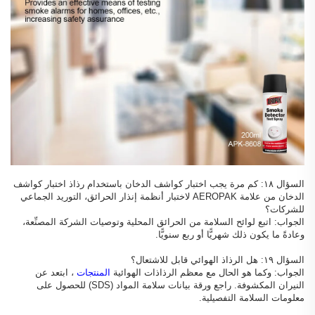
السؤال ١٨: كم مرة يجب اختبار كواشف الدخان باستخدام رذاذ اختبار كواشف
الدخان من علامة AEROPAK لاختبار أنظمة إنذار الحرائق، التوريد الجماعي
للشركات؟
الجواب: اتبع لوائح السلامة من الحرائق المحلية وتوصيات الشركة المصنِّعة،
وعادةً ما يكون ذلك شهريًّا أو ربع سنويًّا.
السؤال ١٩: هل الرذاذ الهوائي قابل للاشتعال؟
الجواب: وكما هو الحال مع معظم الرذاذات الهوائية
المنتجات
، ابتعد عن
النيران المكشوفة. راجع ورقة بيانات سلامة المواد (SDS) للحصول على
معلومات السلامة التفصيلية.