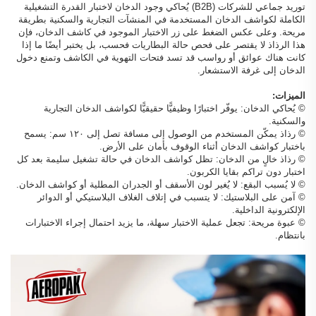
توريد جماعي للشركات (B2B) يُحاكي وجود الدخان لاختبار القدرة التشغيلية
الكاملة لكواشف الدخان المستخدمة في المنشآت التجارية والسكنية بطريقة
مريحة. وعلى عكس الضغط على زر الاختبار الموجود في كاشف الدخان، فإن
هذا الرذاذ لا يقتصر على فحص حالة البطاريات فحسب، بل يختبر أيضًا ما إذا
كانت هناك عوائق أو رواسب قد تسد فتحات التهوية في الكاشف وتمنع دخول
الدخان إلى غرفة الاستشعار.
الميزات:
© يُحاكي الدخان: يوفّر اختبارًا وظيفيًّا حقيقيًّا لكواشف الدخان التجارية
والسكنية.
© رذاذ يمكّن المستخدم من الوصول إلى مسافة تصل إلى ١٢٠ سم: يسمح
باختبار كواشف الدخان أثناء الوقوف بأمان على الأرض.
© رذاذ خالٍ من الدخان: تظل كواشف الدخان في حالة تشغيل سليمة بعد كل
اختبار دون تراكم بقايا الكربون.
© لا يُسبب البقع: لا يُغير لون الأسقف أو الجدران المطلية أو كواشف الدخان.
© آمن على البلاستيك: لا يتسبب في إتلاف الغلاف البلاستيكي أو الدوائر
الإلكترونية الداخلية.
© عبوة مريحة: تجعل عملية الاختبار سهلة، ما يزيد احتمال إجراء الاختبارات
بانتظام.