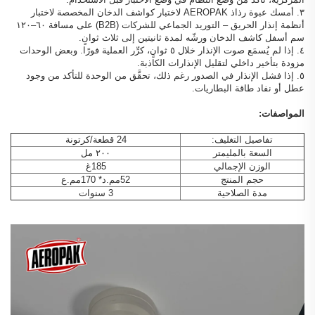
٣. أمسك عبوة رذاذ AEROPAK لاختبار كواشف الدخان المخصصة لاختبار
أنظمة إنذار الحريق – التوريد الجماعي للشركات (B2B) على مسافة ٦٠–١٢٠
سم أسفل كاشف الدخان ورشّه لمدة ثانيتين إلى ثلاث ثوانٍ.
٤. إذا لم يُسمَع صوت الإنذار خلال ٥ ثوانٍ، كرِّر العملية فورًا. وبعض الوحدات
مزودة بتأخير داخلي لتقليل الإنذارات الكاذبة.
٥. إذا فشل الإنذار في الصدور رغم ذلك، تحقَّق من الوحدة للتأكد من وجود
عطل أو نفاد طاقة البطاريات.
المواصفات:
تفاصيل التغليف:
24 قطعة/كرتونة
السعة بالمليمتر
٢٠٠ مل
الوزن الإجمالي
185غ
حجم المنتج
52مم.د* 170مم.ع
مدة الصلاحية
3 سنوات