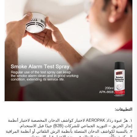
التطبيقات:
١. هزّ عبوة رذاذ AEROPAK لاختبار كواشف الدخان المخصصة لاختبار أنظمة
إنذار الحريق – التوريد الجماعي للشركات (B2B) جيدًا قبل الاستخدام.
٢. بالنسبة لكواشف الدخان المتصلة بأنظمة الرش التلقائي أو أنظمة المراقبة
المركزية، تأكَّد من وضع النظام في وضع الاختبار قبل الاستخدام.