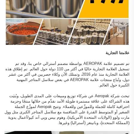
علامتنا التجارية
تم تصميم علامة AEROPAK بواسطة مصمم أسترالي خاص بنا، وقد تم
تسجيل العلامة التجارية حاليًا في أكثر من 110 دولة حول العالم. تم إطلاق هذه
العلامة التجارية منذ عام 2016، وتمتلك الآن وكلاء حصريين في أكثر من عشر
دول، وتُباع منتجات علامة AEROPAK في بعض سلاسل المتاجر المهنية
الكبيرة حول العالم.
تبحث شركة Aeropak عن شركاء توزيع ومبيعات على المدى الطويل، وبُنيَت
هذه الشراكة على علاقة مستمرة طويلة الأمد نقدِّم من خلالها منتجًا وحزمة
احترافية كاملة للجملة وللموزِّعين وللعملاء. وتتيح Aeropak لموزِّع الجملة
الصغير أو المتوسط القدرةَ على المنافسة مع سلاسل المتاجر الكبرى مثل وول
مارت ولوو (الولايات المتحدة الأمريكية)، وهوم بيس وبِي آند كيو/أعمال يدوية
(المملكة المتحدة)، وبانينغز (أستراليا) وغيرها.