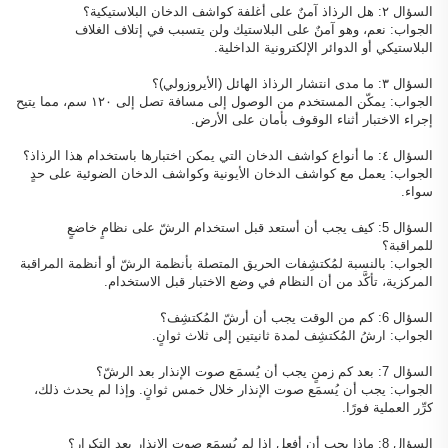
السؤال ٢: هل الرذاذ آمنٌ على أغلفة كواشف الدخان البلاستيكية؟
الجواب: نعم، وهو آمنٌ على البلاستيك ولن يتسبب في إتلاف الغلاف
البلاستيكي أو الدوائر الإلكترونية الداخلية.
السؤال ٣: ما مدى انتشار الرذاذ الهائل (الأيروزولي)؟
الجواب: يمكّن المستخدم من الوصول إلى مسافة تصل إلى ١٢٠ سم، مما يتيح
إجراء الاختبار أثناء الوقوف بأمان على الأرض.
السؤال ٤: ما أنواع كواشف الدخان التي يمكن اختبارها باستخدام هذا الرذاذ؟
الجواب: يعمل مع كواشف الدخان الأيونية وكواشف الدخان الضوئية على حدٍ
سواء.
السؤال 5: كيف يجب أن أستعد قبل استخدام الرشّ على نظامٍ خاضعٍ
للمراقبة؟
الجواب: بالنسبة لمُكتشِفات الحريق المتصلة بأنظمة الرشّ أو أنظمة المراقبة
المركزية، تأكَّد من أن النظام في وضع الاختبار قبل الاستخدام.
السؤال 6: كم من الوقت يجب أن أرشّ المُكتشِف؟
الجواب: ارشُ المُكتشِف لمدة ثانيتين إلى ثلاث ثوانٍ.
السؤال 7: بعد كم زمنٍ يجب أن يُسمَع صوت الإنذار بعد الرشّ؟
الجواب: يجب أن يُسمَع صوت الإنذار خلال خمس ثوانٍ. وإذا لم يحدث ذلك،
كرِّر العملية فورًا.
السؤال 8: ماذا يجب أن أفعل إذا لم يُسمَع صوت الإنذار بعد التكرار؟