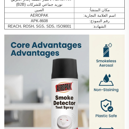
توريد جماعي للشركات (B2B)
مكان المنشأ:
الصين
اسم العلامة التجارية:
AEROPAK
رقم النموذج:
APK-8608
الشهادة:
REACH، ROSH، SGS، SDS، ISO9001