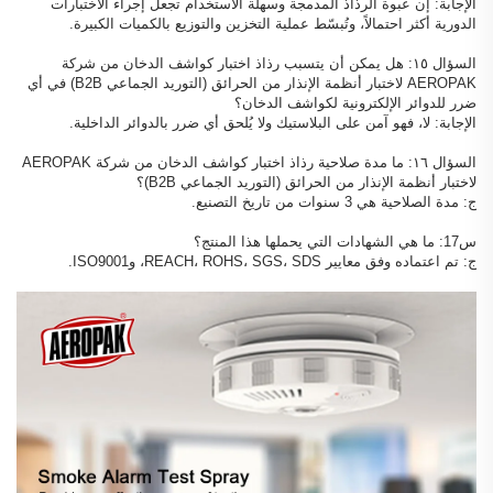
الإجابة: إن عبوة الرذاذ المدمجة وسهلة الاستخدام تجعل إجراء الاختبارات
الدورية أكثر احتمالاً، وتُبسّط عملية التخزين والتوزيع بالكميات الكبيرة.
السؤال ١٥: هل يمكن أن يتسبب رذاذ اختبار كواشف الدخان من شركة
AEROPAK لاختبار أنظمة الإنذار من الحرائق (التوريد الجماعي B2B) في أي
ضرر للدوائر الإلكترونية لكواشف الدخان؟
الإجابة: لا، فهو آمن على البلاستيك ولا يُلحق أي ضرر بالدوائر الداخلية.
السؤال ١٦: ما مدة صلاحية رذاذ اختبار كواشف الدخان من شركة AEROPAK
لاختبار أنظمة الإنذار من الحرائق (التوريد الجماعي B2B)؟
ج: مدة الصلاحية هي 3 سنوات من تاريخ التصنيع.
س17: ما هي الشهادات التي يحملها هذا المنتج؟
ج: تم اعتماده وفق معايير REACH، ROHS، SGS، SDS، وISO9001.