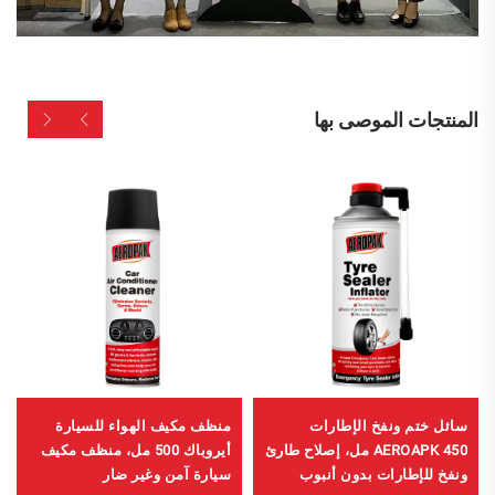
المنتجات الموصى بها
سائل ختم ونفخ الإطارات
منظف مكيف الهواء للسيارة
AEROAPK 450 مل، إصلاح طارئ
أيروباك 500 مل، منظف مكيف
ونفخ للإطارات بدون أنبوب
سيارة آمن وغير ضار