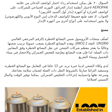
السؤال ٢٠: هل يمكن استخدام رذاذ اختبار كواشف الدخان من علامة
AEROPAK لاختبار أنظمة إنذار الحرائق، التوريد الجماعي للشركات، على
كواشف الحرارة أو أجهزة إنذار أول أكسيد الكربون؟
الجواب: لا، فقد صُنع خصيصًا لكواشف الدخان (من النوع الأيوني والكهرضوئي).
ولا يجوز استخدامه على أنواع أخرى من أجهزة الإنذار.
مصنع
تُصنَّف منتجات الأيروسول ضمن البضائع الخطرة (الرقم المرجعي العالمي
UN1950، الفئة IMO2.2)، وهذه البضائع الخطرة يصعب عمومًا ترتيب شحنها.
وغالبًا ما يعجز معظم شركات الشحن عن نقل البضائع الخطرة وفق المعايير
ذات الصلة، لذا فإن هذه البضائع معرَّضة للفحص الجمركي والاحتجاز في ميناء
التحميل وميناء التفريغ.
لدى وكلاء الشحن لدينا خبرة تزيد عن 13 عامًا في التعامل مع البضائع الخطرة،
وسنتقيد التزامًا صارمًا بالشروط النقل ذات الصلة لضمان سلامة بضاعتك
وسرعة نقلها وانسيابية إجراءات التخليص الجمركي. يمكننا توفير الوقت والمال
الثمينين لعملائنا.