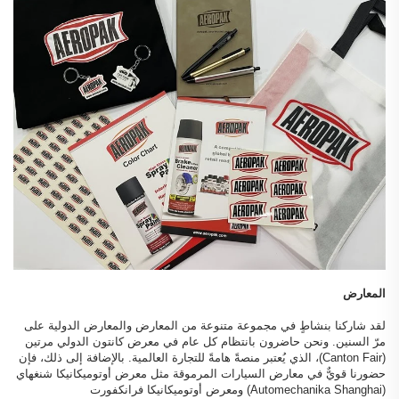
المعارض
لقد شاركنا بنشاطٍ في مجموعة متنوعة من المعارض والمعارض الدولية على
مرّ السنين. ونحن حاضرون بانتظام كل عام في معرض كانتون الدولي مرتين
(Canton Fair)، الذي يُعتبر منصةً هامةً للتجارة العالمية. بالإضافة إلى ذلك، فإن
حضورنا قويٌّ في معارض السيارات المرموقة مثل معرض أوتوميكانيكا شنغهاي
(Automechanika Shanghai) ومعرض أوتوميكانيكا فرانكفورت