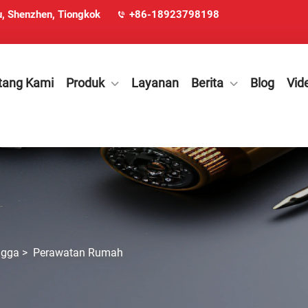
u, Shenzhen, Tiongkok
+86-18923798198
tang Kami
Produk
Layanan
Berita
Blog
Vid
ngga
>
Perawatan Rumah