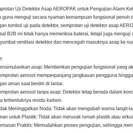
protan Uji Detektor Asap AEROPAK untuk Pengujian Alarm 
 guna menguji secara nyaman kemampuan fungsional penuh det
an tombol uji pada detektor, semprotan uji detektor asap A
al B2B ini tidak hanya memeriksa baterai, tetapi juga menguj
umbat ventilasi detektor dan mencegah masuknya asap ke rua
r:
nsimulasikan asap: Memberikan pengujian fungsional yang akur
emprotan aerosol memperpanjang jangkauan pengguna hingga
an aman saat berdiri di lantai.
mprotan aerosol tanpa asap: Detektor tetap berada dalam kondi
a terbentuknya residu karbon.
dak Meninggalkan Noda: Tidak akan mengubah warna langit-langi
an untuk Plastik: Tidak akan merusak rumah plastik atau sirkuit
masan Praktis: Memudahkan proses pengujian, sehingga mening