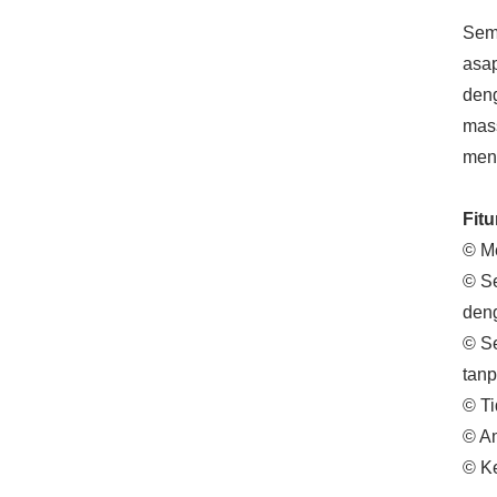
Sem
asap
deng
mass
meny
Fitu
© Me
© S
deng
© Se
tanp
© Ti
© Am
© Ke