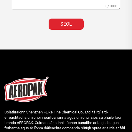
0/1000
SEOL
Soláthraíonn Shenzhen i-Like Fine Chemical Co., Ltd. táirgí ard-
éifeachtacha um choinneáil carranna agus um chur síos sa bhaile faoi
branda AEROPAK. Cuireann ár n-innilltúchán bunaithe ar taighde agus
forbartha agus ár líonra dáileachta domhanda réitigh sprae ar airde ar fáil