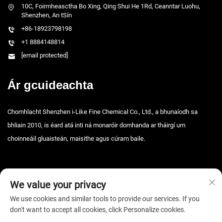
10C, Foirmheasctha Bo Xing, Qing Shui He 1Rd, Ceanntar Luohu,
Shenzhen, An tSín
+86-18923798198
+1 8884148814
[email protected]
Ár gcuideachta
Chomhlacht Shenzhen i-Like Fine Chemical Co., Ltd., a bhunaíodh sa
bhliain 2010, is éard atá inti ná monaróir domhanda ar tháirgí um
choinneáil gluaisteán, maisithe agus cúram baile.
We value your privacy
We use cookies and similar tools to provide our services. If you
don't want to accept all cookies, click Personalize cookies.
Cóipcheart © 2026 Shenzhen i-Like Fine Chemical Co., Ltd. Gach ceart ar
cosaint. -
Beartas Príobháideachta