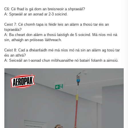
C6: Cé fhad is gá dom an breisneoir a shpraeáil?
A: Spraeáil ar an aonad ar 2-3 soicind.
Ceist 7: Cé chomh tapa is féidir leis an alárm a thosú tar éis an
tspraeála?
A: Ba cheart don alárm a thosú laistigh de 5 soicind. Má níos mó ná
sin, athaigh an próiseas láithreach.
Ceist 8: Cad a dhéanfaidh mé má níos mó ná sin an alárm ag tosú tar
éis an athrá?
A: Seiceáil an t-aonad chun míbhuanaithe nó batairí folamh a aimsiú.