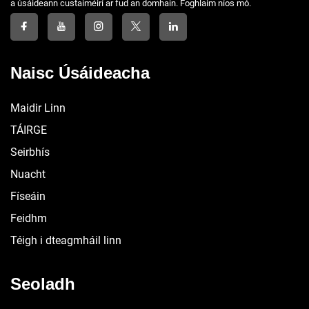
a úsáideann custaiméirí ar fud an domhain. Foghlaim níos mó.
Naisc Úsáideacha
Maidir Linn
TÁIRGE
Seirbhís
Nuacht
Físeáin
Feidhm
Téigh i dteagmháil linn
Seoladh