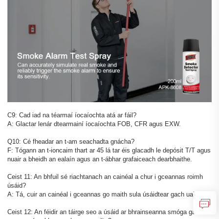
C9: Cad iad na téarmaí íocaíochta atá ar fáil?
A: Glactar lenár dtearmainí íocaíochta FOB, CFR agus EXW.
Q10: Cé fheadar an t-am seachadta gnácha?
F: Tógann an t-ioncaim thart ar 45 lá tar éis glacadh le depósit T/T agus
nuair a bheidh an ealaín agus an t-ábhar grafaiceach dearbhaithe.
Ceist 11: An bhfuil sé riachtanach an cainéal a chur i gceannas roimh
úsáid?
A: Tá, cuir an cainéal i gceannas go maith sula úsáidtear gach uair.
Ceist 12: An féidir an táirge seo a úsáid ar bhrainseanna smóga gan