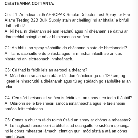
CEISTEANNA COITIANTA:
Ceist 1: An ndéanfaidh AEROPAK Smoke Detector Test Spray for Fire
Alarm Testing B2B Bulk Supply stain ar cheilingí nó ar bhallaí a bhfuil
dath orthu?
A: Ní hea, ní dhéanann sé aon leathnú agus ní dhéanann sé dathú ar
dhromchlaí paingthe nó ar bhrainseanna smóca.
C2: An bhfuil an spray sábháilte do chásanna plasta de bhreisneoirí?
A: Tá, is sábháilte é do phlasta agus ní mhíshamhlóidh sé an cás
plasta nó an leictreonach inmheánach.
C3: Cé fhad is féidir leis an aerosol a théacht?
A: Méadaíonn sé an raon atá ar fáil don úsáideoir go dtí 120 cm, ag
ligean le himscrúdú a dhéanamh agus tú ag stádadh go sábháilte ar an
urlár.
C4: Cén sórt breisneoirí smóca is féidir leis an spray seo iad a thástáil?
A: Oibríonn sé le breisneoirí smóca ionaitheacha agus le breisneoirí
smóca foitseolaíocha.
C5: Conas a chuirim réidh roimh úsáid an spray ar chóras a mheastar?
A: Le haghaidh breisneoirí a bhfuil siad ceangailte le sistéam spriongaí
nó le córas mheastar lárnach, cinntigh gur i mód tástála atá an córas
roimh úsáid.