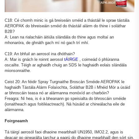
C18: Cé chomh minic is gá breiseáin sméid a thástáil le sprae tástála
AEROPAK do bhreiseáin sméid do thástáil alárm do thine i soláthar
B2B?
A: Lean na rialacháin áitiúla slándála do thine agus moltaí an
mhonaróra, de ghnáth gach mí nó gach trí mhí.
C19: An bhfuil an aerosol ina dhóthain?
A: Mar is gnách le roinnt aerosol
tÁIRGE
, coimeád ó phlúranna
oscailte. Téigh ar aghaidh chuig an SDS le haghaidh eolais slándála
mionsonraithe.
Ceist 20: An féidir Spray Turgnaithe Broscán Sméide AEROPAK le
haghaidh Tástála Alárm Folaíochta, Soláthar B2B i Mhéid Mór a úsáid
ar bhroscáin teasa nó ar alármanna monóxíd an charbóin?
Freagra: Ní hea, is é a bheanann go speisialta do bhroscáin sméide
(ionaitheach agus foitiléactreach). Ná húsáid ar chineálacha eile de
alármanna.
Foirgneamh
Tá táirgí aerosól faoi dhaoine mearbhaill UN1950, IMO2.2, agus is
deacair go ginearálta tarchur a eagrú do dhaoine mearbhaill den sórt sin.