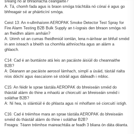
sreang nó ar bhraonacha ceangailte?
A: Tá, chomh fada agus is braon smóga tráchtála nó cónaí é agus go
bhfreagair sé ar pháirticíní smóga.
Ceist 13: An n-ullmhaíonn AEROPAK Smoke Detector Test Spray for
Fire Alarm Testing B2B Bulk Supply an t-íograis den bhraon smóga nó
an fheidhm alárm amháin?
A: Urimh sé an cumas fheidhmiúil iomlán, lena n-áirítear an bhfuil sméid
in ann isteach a bheith sa chomhla aithníochta agus an alárm a
ghlaoch.
C14: Cad é an buntáiste atá leis an pacáiste áisiúil do cheannaithe
B2B?
A: Déanann an pacáiste aerosol lámhach, simplí a úsáid, tástáil rialta
níos dóichí agus éascaíonn sé stóráil agus dáileadh i mbloc.
C15: An féidir le sprae tástála AEROPAK do bhreiseáin sméid do
thástáil alárm do thine a mhaolú ar chiorcuití an bhreiseáin sméid i
soláthar B2B?
A: Ní hea, is sláintiúil é do phlasta agus ní mholfann sé ciorcuití istigh.
C16: Cad é tréimhse mara an sprae tástála AEROPAK do bhreiseáin
sméid do thástáil alárm do thine i soláthar B2B?
Freagra: Téann tréimhse maireachtála ar feadh 3 bliana ón dáta déanta.