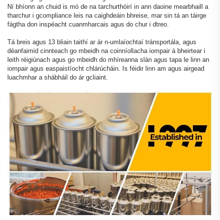
Ní bhíonn an chuid is mó de na tarchurthóirí in ann daoine mearbhaill a
tharchur i gcompliance leis na caighdeáin bhreise, mar sin tá an táirge
fágtha don inspéacht cuanmharcais agus do chur i dtreo.
Tá breis agus 13 bliain taithí ar ár n-umlaíochtaí tránsportála, agus
déanfaimid cinnteach go mbeidh na coinníollacha iompair á bheirtear i
leith réigiúnach agus go mbeidh do mhíreanna slán agus tapa le linn an
iompair agus easpaistíocht chlárúcháin. Is féidir linn am agus airgead
luachmhar a shábháil do ár gcliaint.