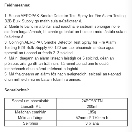
Feidhmeanna:
1. Scuab AEROPAK Smoke Detector Test Spray for Fire Alarm Testing
B2B Bulk Supply go maith sula n-úsáidtear é.
2. Maidir le baincíní a bhfuil siad nasctha le sistéam spriongaí nó le
sistéam lorga lárnach, bí cinnte go bhfuil an t-uisce i mód tástála sula n-
úsáidtear é.
3. Coinnigh AEROPAK Smoke Detector Test Spray for Fire Alarm
Testing B2B Bulk Supply 60–120 cm faoi bhuaincín smóca agus
spraeáil an t-aonad ar feadh 2–3 soicind.
4. Má ní thagann an alárm isteach laistigh de 5 soicind, déan an
próiseas arís go dtí an tráth sin. Tá roinnt aonad ann le dealú
inmheánach chun alármí mícheart a laghdú.
5. Má fhaigheann an alárm fós nach n-aigneoidh, seiceáil an t-aonad
chun mífheidhmiú nó batairí folamh a aimsiú.
Sonraíochtaí:
Sonraí um phacáistiú:
24PCS/CTN
Líonadh ML
200ml
Meáchan comhlán
185g
Méid an Táirge
52mm.d* 170mm.h
Seirbhísí
3 bliana