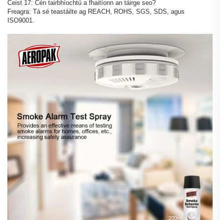
Ceist 17: Cén tairbhíochtú a fhaitíonn an táirge seo?
Freagra: Tá sé teastáilte ag REACH, ROHS, SGS, SDS, agus
ISO9001.