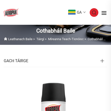
GA
Cothabháil Baile
Leathanach Baile
>
Táirgí
>
Míreanna Teach-Tionóisc
>
Cothabháil Baile
GACH TÁIRGE