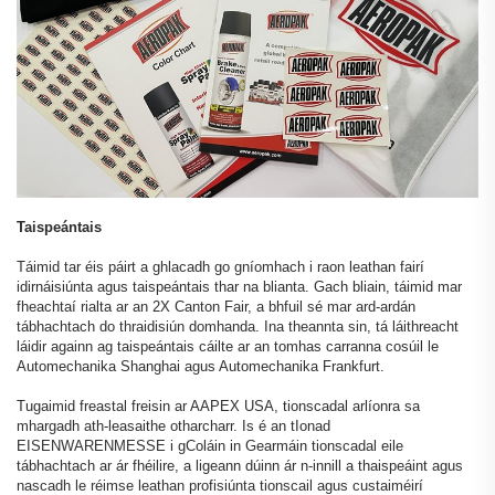
Taispeántais
Táimid tar éis páirt a ghlacadh go gníomhach i raon leathan fairí
idirnáisiúnta agus taispeántais thar na blianta. Gach bliain, táimid mar
fheachtaí rialta ar an 2X Canton Fair, a bhfuil sé mar ard-ardán
tábhachtach do thraidisiún domhanda. Ina theannta sin, tá láithreacht
láidir againn ag taispeántais cáilte ar an tomhas carranna cosúil le
Automechanika Shanghai agus Automechanika Frankfurt.
Tugaimid freastal freisin ar AAPEX USA, tionscadal arlíonra sa
mhargadh ath-leasaithe otharcharr. Is é an tIonad
EISENWARENMESSE i gColáin in Gearmáin tionscadal eile
tábhachtach ar ár fhéilire, a ligeann dúinn ár n-innill a thaispeáint agus
nascadh le réimse leathan profisiúnta tionscail agus custaiméirí