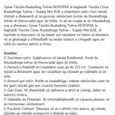
Sprae Tástála Bualadhóg Toilíne AEROPAK le haghaidh Tástála Córas
Bualadhóga Toilíne – Supply Mór B2B a shamhlann toilín chun tástáil
shimplí a dhéanamh ar an gcumas oibriúcháin iomlán de bhualadhóga
toilíne do thionscadal agus do thithe. In áit an cnaipe ar an mbualadhóg
mar a dhéanann Sprae Tástála Bualadhóg Toilíne AEROPAK le
haghaidh Tástála Córas Bualadhóga Toilíne – Supply Mór B2B, ní
hamháin a sheiceánn sé na batairí ach tástálann sé freisin ar bhealach
nó ar ghránaigh a d’fhéadfadh na bealaí isteach a chlogadh agus an
toilín ón seomra aithnis a chosc.
Gnéithe:
© Samhlann toilín: Soláthraíonn sé tástáil fheidhmiúil, fíorúil do
bhualadhóga toilíne do thionscadal agus do thithe.
© Aerosól a fhadóidh an t-úsáideoir suas go dtí 120 cm: Ceadaíonn sé
tástáil a dhéanamh agus an t-úsáideoir ag stiúradh go sábháilte ar an
urlár.
© Aerosól gan toilín: Beidh na bualadhóga i mbeart oibriúcháin ceart tar
éis gach tástála gan aon cruachú fuinnimh charbón.
© Gan Stain: Ní dhéanfaidh sé dathanna a athrú ar ceilingí, ballaí nó
baincíní smóca.
© Sábháilte do Phlastaic: Ní mhíshábháilteoidh sé cásanna plastaic nó
an leictreonaic inmheánach.
© Pacáiste Cothrom: Déanann sé an t-ullmhú níos éasca, ag méadú
dócháin go mbeidh na baincíní á dtástáil go rialta.