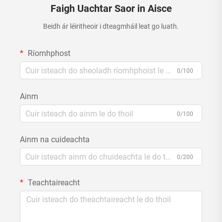
Faigh Uachtar Saor in Aisce
Beidh ár léiritheoir i dteagmháil leat go luath.
Ríomhphost
0/100
Ainm
0/100
Ainm na cuideachta
0/200
Teachtaireacht