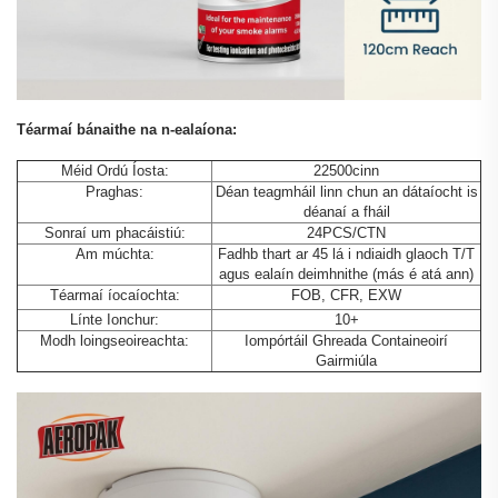
Téarmaí bánaithe na n-ealaíona:
Méid Ordú Íosta:
22500cinn
Praghas:
Déan teagmháil linn chun an dátaíocht is
déanaí a fháil
Sonraí um phacáistiú:
24PCS/CTN
Am múchta:
Fadhb thart ar 45 lá i ndiaidh glaoch T/T
agus ealaín deimhnithe (más é atá ann)
Téarmaí íocaíochta:
FOB, CFR, EXW
Línte Ionchur:
10+
Modh loingseoireachta:
Iompórtáil Ghreada Containeoirí
Gairmiúla