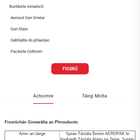
Buntáiste iomaíoch:
·
Aerosol Gan Sméar
·
Gan Stain
·
Sábháilte do phlastaic
·
Pacáiste Cothrom
FIOSRÚ
Achoimre
Táirgí Molta
Fiosrúchán Ginearálta an Phrouducte:
Ainm an táirge
Sprae Tástála Broinn AEROPAK le
haghaidh Tástála Alárm na Teine, Supply