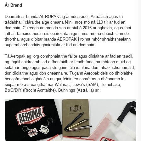
Ár Brand
Dearraítear branda AEROPAK ag ár ndearadóir Astrálach agus tá
trádabhailí cláraithe aige cheana féin i níos mó ná 110 tír ar fud an
domhain. Cuireadh an branda seo ar siúl ó 2016 ar aghaidh, agus faoi
láthair tá naisctheoirí eisiopaíochta aige i níos mó ná dhúich cinn de
thíortha, agus díoltar branda AEROPAK i roinnt mhór shraithshealann
supermharchandáis ghairmiúla ar fud an domhain.
Tá Aeropak ag lorg comhpháirtithe fáilte agus díolaithe ar fad an tsaoil,
ag tógáil caidreamh iad a fhanfaidh ar feadh fada ina mbíonn muid ag
soláthar táirge agus pacáiste gairmiúla iomlána don mhaoinchumarsáid,
don díolaithe agus don cheannaire. Tugann Aeropak deis do dhíolaithe
beaga/meánchaighdeáin an gur féidir leo comórtas a dhéanamh le
siopaí móra sreangtha mar Walmart, Lowe’s (SAM), Homebase,
B&Q/DIY (Ríocht Aontaithe), Bunnings (Astráilia) srl.