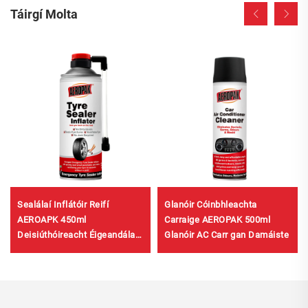
Táirgí Molta
Sealálaí Inflátóir Reifí
Glanóir Cóinbhleachta
AEROAPK 450ml
Carraige AEROPAK 500ml
Deisiúthóireacht Éigeandála
Glanóir AC Carr gan Damáiste
Reifí & Ionfhluchadh do
Réimsí Gan Chuileog