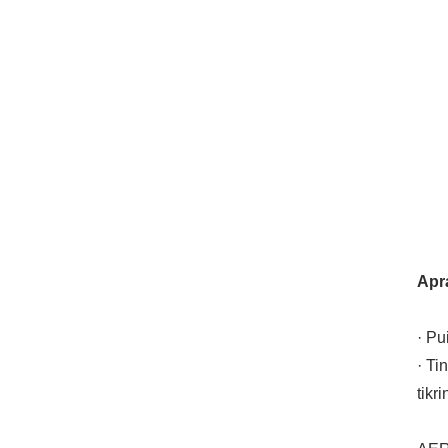
Apr
· Pu
· Ti
tikr