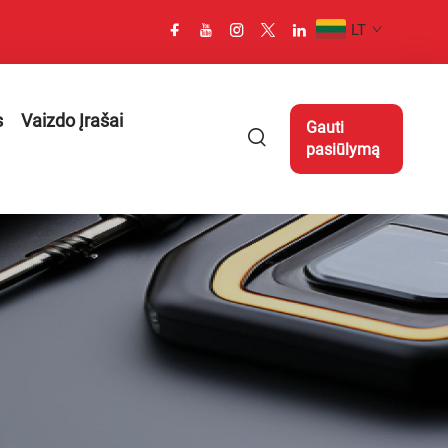
LT
s
Vaizdo Įrašai
Gauti
pasiūlymą