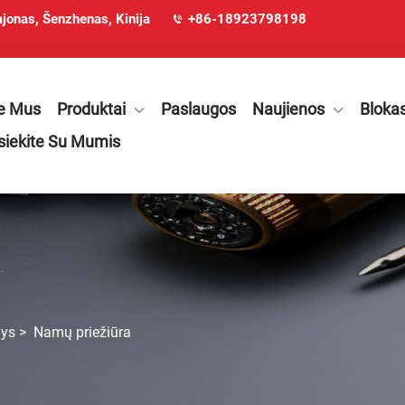
ajonas, Šenzhenas, Kinija
+86-18923798198
e Mus
Produktai
Paslaugos
Naujienos
Bloka
siekite Su Mumis
nys
>
Namų priežiūra