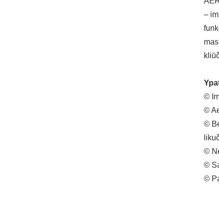
AERO
– im
funk
masi
kliū
Ypa
© Im
© Ae
© Be
liku
© Ne
© Sa
© Pa