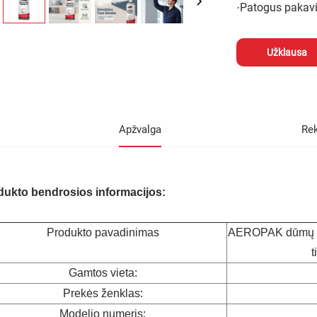
Patogus pakav
·
Užklausa
Apžvalga
Re
dukto bendrosios informacijos:
Produkto pavadinimas
AEROPAK dūmų det
t
Gamtos vieta:
Prekės ženklas:
Modelio numeris: