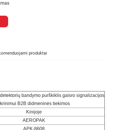
imas
komenduojami produktai
ektorių bandymo purškiklis gaisro signalizacijos
ikrinimui B2B didmeninės tiekimos
Kinijoje
AEROPAK
APK-8608