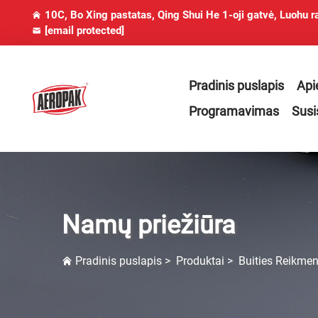
10C, Bo Xing pastatas, Qing Shui He 1-oji gatvė, Luohu r
[email protected]
Pradinis puslapis
Api
Programavimas
Susi
Namų priežiūra
Pradinis puslapis
>
Produktai
>
Buities Reikme