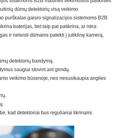
jos sistemoms B2B masinės tiekimosios paskirties
uitinių dūmų detektorių visą veikimo
 purškalas gaisro signalizacijos sistemoms B2B
krina baterijas, bet taip pat patikrina, ar nėra
ngas ir neleisti dūmams patekti į jutiklinę kamerą.
 dūmų detektorių bandymą.
ndymus saugiai stovint ant grindų.
kamo veikimo būsenoje, nes nesusikaupia anglies
ių.
ų.
 kad detektoriai bus reguliariai tikrinami.