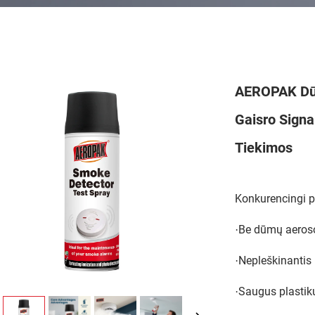
AEROPAK Dūm
Gaisro Signa
Tiekimos
Konkurencingi 
Be dūmų aeroso
·
Nepleškinantis
·
Saugus plastik
·