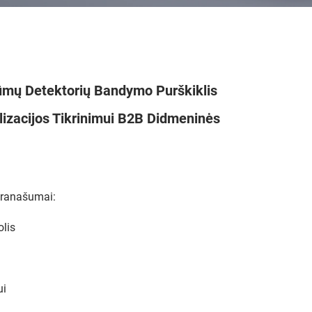
ų Detektorių Bandymo Purškiklis
lizacijos Tikrinimui B2B Didmeninės
pranašumai:
lis
ui