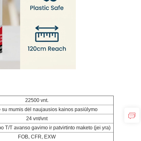
22500 vnt.
e su mumis dėl naujausios kainos pasiūlymo
24 vnt/vnt
o T/T avanso gavimo ir patvirtinto maketo (jei yra)
FOB, CFR, EXW