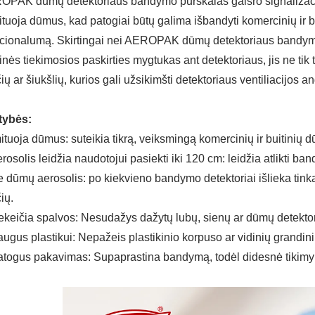
PAK dūmų detektoriaus bandymo purškalas gaisro signalizaci
ituoja dūmus, kad patogiai būtų galima išbandyti komercinių ir b
cionalumą. Skirtingai nei AEROPAK dūmų detektoriaus bandymo
nės tiekimosios paskirties mygtukas ant detektoriaus, jis ne tik ti
čių ar šiukšlių, kurios gali užsikimšti detektoriaus ventiliacijos a
tybės:
ituoja dūmus: suteikia tikrą, veiksmingą komercinių ir buitinių
rosolis leidžia naudotojui pasiekti iki 120 cm: leidžia atlikti ba
 dūmų aerosolis: po kiekvieno bandymo detektoriai išlieka tin
čių.
keičia spalvos: Nesudažys dažytų lubų, sienų ar dūmų detektor
ugus plastikui: Nepažeis plastikinio korpuso ar vidinių grandini
togus pakavimas: Supaprastina bandymą, todėl didesnė tikimybė,