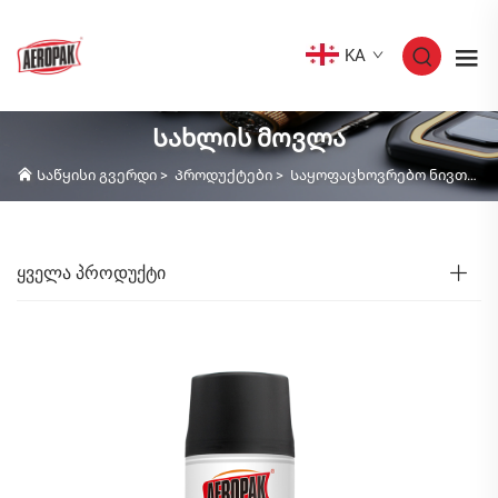
KA
Სახლის მოვლა
Საწყისი გვერდი
>
Პროდუქტები
>
Საყოფაცხოვრებო ნივთები
ᲧᲕᲔᲚᲐ ᲞᲠᲝᲓᲣᲥᲢᲘ