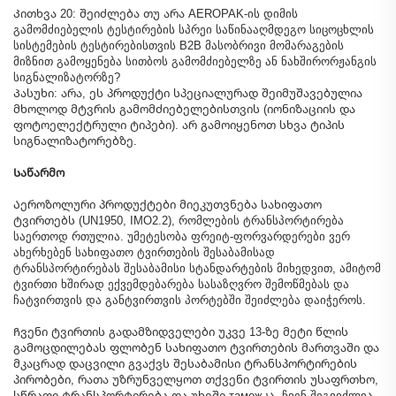
Კითხვა 20: შეიძლება თუ არა AEROPAK-ის დიმის
გამომძიებელის ტესტირების სპრეი საწინააღმდეგო სიცოცხლის
სისტემების ტესტირებისთვის B2B მასობრივი მომარაგების
მიზნით გამოყენება სითბოს გამომძიებელზე ან ნახშირორჟანგის
სიგნალიზატორზე?
Პასუხი: არა, ეს პროდუქტი სპეციალურად შეიმუშავებულია
მხოლოდ მტვრის გამომძიებელებისთვის (იონიზაციის და
ფოტოელექტრული ტიპები). არ გამოიყენოთ სხვა ტიპის
სიგნალიზატორებზე.
Საწარმო
Აეროზოლური პროდუქტები მიეკუთვნება სახიფათო
ტვირთებს (UN1950, IMO2.2), რომლების ტრანსპორტირება
საერთოდ რთულია. უმეტესობა ფრეიტ-ფორვარდერები ვერ
ახერხებენ სახიფათო ტვირთების შესაბამისად
ტრანსპორტირებას შესაბამისი სტანდარტების მიხედვით, ამიტომ
ტვირთი ხშირად ექვემდებარება სასაზღვრო შემოწმებას და
ჩატვირთვის და განტვირთვის პორტებში შეიძლება დაიჭეროს.
Ჩვენი ტვირთის გადამზიდველები უკვე 13-ზე მეტი წლის
გამოცდილებას ფლობენ სახიფათო ტვირთების მართვაში და
მკაცრად დაცვილი გვაქვს შესაბამისი ტრანსპორტირების
პირობები, რათა უზრუნველყოთ თქვენი ტვირთის უსაფრთხო,
სწრაფი ტრანსპორტირება და უხეში таможკა. ჩვენ შეგვიძლია