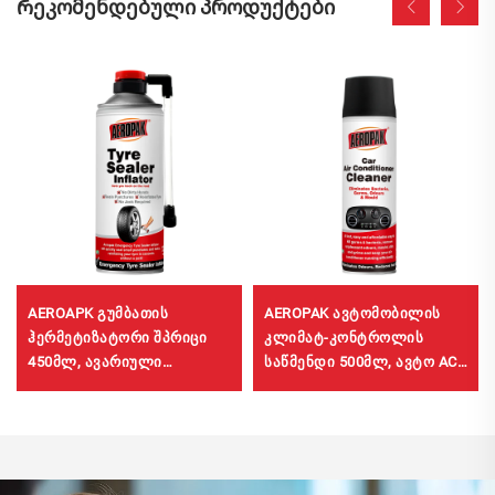
Რეკომენდებული პროდუქტები
AEROAPK გუმბათის
AEROPAK ავტომობილის
ჰერმეტიზატორი შპრიცი
კლიმატ-კონტროლის
450მლ, ავარიული
საწმენდი 500მლ, ავტო AC-
შემთხვევებისთვის
ის საწმენდი, უვნებელი
გუმბათის შესავსებად და
გასაფართოებლად,
უკამერიანი
გუმბათებისთვის