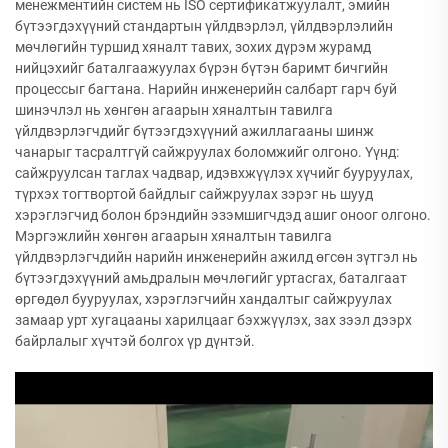
менежментийн систем нь ISO сертификатжуулалт, эмийн
бүтээгдэхүүний стандартын үйлдвэрлэл, үйлдвэрлэлийн
мөчлөгийн туршид хяналт тавих, зохих дүрэм журамд
нийцэхийг баталгаажуулах бүрэн бүтэн баримт бичгийн
процессыг багтана. Нарийн инженерийн салбарт гарч буй
шинэчлэл нь хөнгөн агаарын хяналтын тавилга
үйлдвэрлэгчдийг бүтээгдэхүүний ажиллагааны шинж
чанарыг тасралтгүй сайжруулах боломжийг олгоно. Үүнд:
сайжруулсан таглах чадвар, идэвхжүүлэх хүчийг бууруулах,
түрхэх тогтвортой байдлыг сайжруулах зэрэг нь шууд
хэрэглэгчид болон брэндийн эзэмшигчдэд ашиг оноог олгоно.
Мэргэжлийн хөнгөн агаарын хяналтын тавилга
үйлдвэрлэгчдийн нарийн инженерийн ажилд өгсөн зүтгэл нь
бүтээгдэхүүний амьдралын мөчлөгийг уртасгах, баталгаат
өргөдөл бууруулах, хэрэглэгчийн хандалтыг сайжруулах
замаар урт хугацааны харилцааг бэхжүүлэх, зах зээл дээрх
байрлалыг хүчтэй болгох үр дүнтэй.