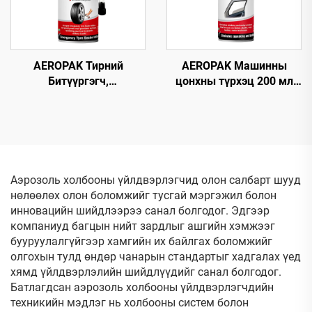
AEROPAK Тирний
AEROPAK Машинны
Битүүргэгч,
цонхны түрхэц 200 мл
Агааржуулагч 450мл
Будагдахгүй авто
Тирний Яаралтай Засвар,
цонхны түрхэгч спрей
Агааржуулалт Зовхон
Агаарын Компрессортой
Хамт Ашиглах
Аэрозоль холбооны үйлдвэрлэгчид олон салбарт шууд
нөлөөлөх олон боломжийг тусгай мэргэжил болон
инновацийн шийдлээрээ санал болгодог. Эдгээр
компаниуд багцын нийт зардлыг ашгийн хэмжээг
бууруулалгүйгээр хамгийн их байлгах боломжийг
олгохын тулд өндөр чанарын стандартыг хадгалах үед
хямд үйлдвэрлэлийн шийдлүүдийг санал болгодог.
Батлагдсан аэрозоль холбооны үйлдвэрлэгчдийн
техникийн мэдлэг нь холбооны систем болон