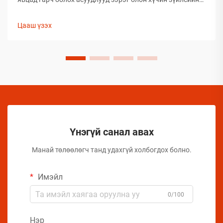
улмаас глобал аэрозолын салбар нь тээвэрлэлтийн
үеэр бүтээгдэхүүний бүрэлдэхүүн хэсгийн бүтэн
Цааш үзэх
байдлыг хадгалахад тооless дундаа сорилтуудтай
тулгардаг. Иймд аэрозол үйлдвэрлэгчид
бүтээгдэхүүний чанарыг хамгаалахын тулд комплекс
арга хэмжээ авах шаардлагатай.
Үнэгүй санал авах
Манай төлөөлөгч танд удахгүй холбогдох болно.
Имэйл
0/100
Нэр