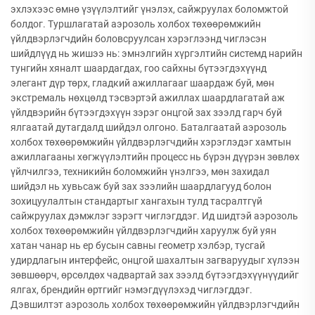
эхлэхээс өмнө үзүүлэлтийг үнэлэх, сайжруулах боломжтой
болдог. Туршлагатай аэрозоль холбох төхөөрөмжийн
үйлдвэрлэгчдийн боловсруулсан хэрэглээнд чиглэсэн
шийдлүүд нь жишээ нь: эмнэлгийн хүргэлтийн системд нарийн
тунгийн хяналт шаардагдах, гоо сайхны бүтээгдэхүүнд
элегант дүр төрх, гладкий ажиллагааг шаардаж буй, мөн
экстремаль нөхцөлд тэсвэртэй ажиллах шаардлагатай аж
үйлдвэрийн бүтээгдэхүүн зэрэг онцгой зах зээлд гарч буй
ялгаатай дутагдалд шийдэл олгоно. Баталгаатай аэрозоль
холбох төхөөрөмжийн үйлдвэрлэгчдийн хэрэглэдэг хамтын
ажиллагааны хөгжүүлэлтийн процесс нь бүрэн дүүрэн зөвлөх
үйлчилгээ, техникийн боломжийн үнэлгээ, мөн захидал
шийдэл нь хувьсаж буй зах зээлийн шаардлагууд болон
зохицуулалтын стандартыг хангахын тулд тасралтгүй
сайжруулах дэмжлэг зэрэгт чиглэгддэг. Ид шидтэй аэрозоль
холбох төхөөрөмжийн үйлдвэрлэгчдийн харуулж буй уян
хатан чанар нь ер бусын савны геометр хэлбэр, тусгай
удирдлагын интерфейс, онцгой шахалтын загваруудыг хүлээн
зөвшөөрч, өрсөлдөх чадвартай зах зээлд бүтээгдэхүүнүүдийг
ялгах, брендийн өртгийг нэмэгдүүлэхэд чиглэгддэг.
Дэвшилтэт аэрозоль холбох төхөөрөмжийн үйлдвэрлэгчдийн