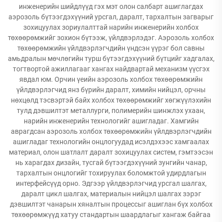
инженерийн шийдлүүд гэх мэт олон салбарт ашиглагдах
аэрозоль бүтээгдэхүүний урсгал, даралт, тархалтын загварыг
зохицуулах зориулалттай нарийн инженерийн холбох
төхөөрөмжийг зохион бүтээж, үйлдвэрлэдэг. Аэрозоль холбох
төхөөрөмжийн үйлдвэрлэгчдийн үндсэн үүрэг бол савны
амьдралын мөчлөгийн турш бүтээгдэхүүний бүтцийг хадгалах,
тогтвортой ажиллагааг хангах найдвартай механизм үүсгэх
явдал юм. Орчин үеийн аэрозоль холбох төхөөрөмжийн
үйлдвэрлэгчид янз бүрийн даралт, химийн нийцэл, орчны
нөхцөлд тэсвэртэй байх холбох төхөөрөмжийг хөгжүүлэхийн
тулд дэвшилтэт металлурги, полимерийн шинжлэх ухаан,
нарийн инженерийн технологийг ашигладаг. Хамгийн
аврагдсан аэрозоль холбох төхөөрөмжийн үйлдвэрлэгчдийн
ашигладаг технологийн онцлогуудад исэлдэхээс хамгаалах
материал, олон шатлалт даралт зохицуулах систем, гэмтээсэн
нь харагдах дизайн, тусгай бүтээгдэхүүний зунгийн чанар,
тархалтын онцлогийг тохируулах боломжтой удирдлагын
интерфейсүүд орно. Эдгээр үйлдвэрлэгчид урсгал шалгах,
даралт цикл шалгах, материалын нийцэл шалгах зэрэг
дэвшилтэт чанарын хяналтын процессыг ашиглан бүх холбох
төхөөрөмжүүд хатуу стандартын шаардлагыг хангаж байгаа