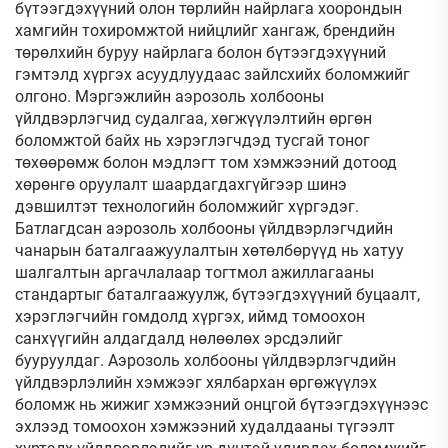
бүтээгдэхүүний олон төрлийн найрлага хоорондын
хамгийн тохиромжтой нийцлийг хангаж, брендийн
төрөлхийн буруу найрлага болон бүтээгдэхүүний
гэмтэлд хүргэх асуудлуудаас зайлсхийх боломжийг
олгоно. Мэргэжлийн аэрозоль холбооны
үйлдвэрлэгчид судалгаа, хөгжүүлэлтийн өргөн
боломжтой байх нь хэрэглэгчдэд тусгай тоног
төхөөрөмж болон мэдлэгт том хэмжээний дотоод
хөрөнгө оруулалт шаардагдахгүйгээр шинэ
дэвшилтэт технологийн боломжийг хүргэдэг.
Батлагдсан аэрозоль холбооны үйлдвэрлэгчдийн
чанарын баталгаажуулалтын хөтөлбөрүүд нь хатуу
шалгалтын аргачлалаар тогтмол ажиллагааны
стандартыг баталгаажуулж, бүтээгдэхүүний буцаалт,
хэрэглэгчийн гомдолд хүргэх, иймд томоохон
санхүүгийн алдагдалд нөлөөлөх эрсдэлийг
бууруулдаг. Аэрозоль холбооны үйлдвэрлэгчдийн
үйлдвэрлэлийн хэмжээг хялбархан өргөжүүлэх
боломж нь жижиг хэмжээний онцгой бүтээгдэхүүнээс
эхлээд томоохон хэмжээний худалдааны түгээлт