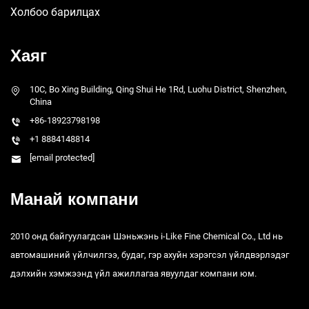
Холбоо барилцах
Хаяг
10C, Bo Xing Building, Qing Shui He 1Rd, Luohu District, Shenzhen,
China
+86-18923798198
+1 8884148814
[email protected]
Манай компани
2010 онд байгуулагдсан Шэньжэнь i-Like Fine Chemical Co., Ltd нь
автомашиний үйлчилгээ, будаг, гэр ахуйн хэрэгсэл үйлдвэрлэдэг
дэлхийн хэмжээнд үйл ажиллагаа явуулдаг компани юм.