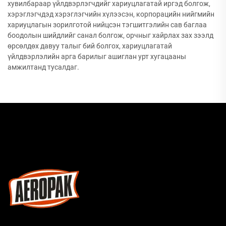
хувилбараар үйлдвэрлэгчдийг хариуцлагатай иргэд болгож,
хэрэглэгчдэд хэрэглэгчийн хүлээсэн, корпорацийн нийгмийн
хариуцлагын зорилготой нийцсэн тэгшитгэлийн сав баглаа
боодолын шийдлийг санал болгож, орчныг хайрлах зах зээлд
өрсөлдөх давуу талыг бий болгох, хариуцлагатай
үйлдвэрлэлийн арга барилыг ашиглан урт хугацааны
амжилтанд тусалдаг.