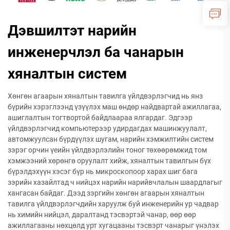
Дэвшилтэт нарийн
инженерчлэл ба чанарын
хяналтын систем
Хөнгөн агаарын хяналтын тавилга үйлдвэрлэгчид нь янз
бүрийн хэрэглээнд үзүүлэх маш өндөр найдвартай ажиллагаа,
ашиглалтын тогтвортой байдлаараа ялгардаг. Эдгээр
үйлдвэрлэгчид компьютерээр удирдагдах машинжуулалт,
автомжуулсан бүрдүүлэх шугам, нарийн хэмжилтийн систем
зэрэг орчин үеийн үйлдвэрлэлийн тоног төхөөрөмжид том
хэмжээний хөрөнгө оруулалт хийж, хяналтын тавилгын бүх
бүрэлдэхүүн хэсэг бүр нь микроскопоор харах шиг бага
зэрийн хазайлтад ч нийцэх нарийн нарийвчлалын шаардлагыг
хангасан байдаг. Дээд зэргийн хөнгөн агаарын хяналтын
тавилга үйлдвэрлэгчдийн харуулж буй инженерийн ур чадвар
нь химийн нийцэл, даралтанд тэсвэртэй чанар, өөр өөр
ажиллагааны нөхцөлд урт хугацааны тэсвэрт чанарыг үнэлэх