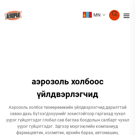
MN
аэрозоль холбоос
үйлдвэрлэгчид
Аэрозоль холбох төхөөрөмжийн үйлдвэрлэгчид даралттай
саван дахь бүтээгдэхүүнийг зохистойгоор гаргахад чухал
үүрэг гүйцэтгэдэг глобал сав баглаа боодолын салбарт чухал
үүрэг гүйцэтгэдэг. Эдгээр мэргэжлийн компаниуд
фармацевтик, косметик, өрхийн бараа, автомашин,