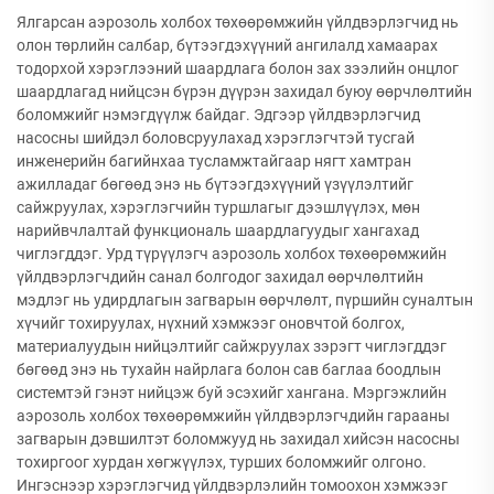
Ялгарсан аэрозоль холбох төхөөрөмжийн үйлдвэрлэгчид нь
олон төрлийн салбар, бүтээгдэхүүний ангилалд хамаарах
тодорхой хэрэглээний шаардлага болон зах зээлийн онцлог
шаардлагад нийцсэн бүрэн дүүрэн захидал буюу өөрчлөлтийн
боломжийг нэмэгдүүлж байдаг. Эдгээр үйлдвэрлэгчид
насосны шийдэл боловсруулахад хэрэглэгчтэй тусгай
инженерийн багийнхаа тусламжтайгаар нягт хамтран
ажилладаг бөгөөд энэ нь бүтээгдэхүүний үзүүлэлтийг
сайжруулах, хэрэглэгчийн туршлагыг дээшлүүлэх, мөн
нарийвчлалтай функциональ шаардлагуудыг хангахад
чиглэгддэг. Урд түрүүлэгч аэрозоль холбох төхөөрөмжийн
үйлдвэрлэгчдийн санал болгодог захидал өөрчлөлтийн
мэдлэг нь удирдлагын загварын өөрчлөлт, пүршийн суналтын
хүчийг тохируулах, нүхний хэмжээг оновчтой болгох,
материалуудын нийцэлтийг сайжруулах зэрэгт чиглэгддэг
бөгөөд энэ нь тухайн найрлага болон сав баглаа боодлын
системтэй гэнэт нийцэж буй эсэхийг хангана. Мэргэжлийн
аэрозоль холбох төхөөрөмжийн үйлдвэрлэгчдийн гарааны
загварын дэвшилтэт боломжууд нь захидал хийсэн насосны
тохиргоог хурдан хөгжүүлэх, турших боломжийг олгоно.
Ингэснээр хэрэглэгчид үйлдвэрлэлийн томоохон хэмжээг