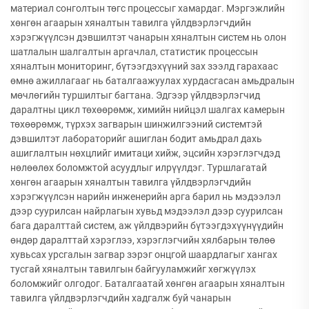
материал сонголтын төгс процессыг хамардаг. Мэргэжлийн
хөнгөн агаарын хяналтын тавилга үйлдвэрлэгчдийн
хэрэгжүүлсэн дэвшилтэт чанарын хяналтын систем нь олон
шатлалын шалгалтын аргачлал, статистик процессын
хяналтын мониторинг, бүтээгдэхүүний зах зээлд гарахаас
өмнө ажиллагааг нь баталгаажуулах хурдасгасан амьдралын
мөчлөгийн туршилтыг багтана. Эдгээр үйлдвэрлэгчид
даралтны цикл төхөөрөмж, химийн нийцэл шалгах камерын
төхөөрөмж, түрхэх загварын шинжилгээний системтэй
дэвшилтэт лабораторийг ашиглан бодит амьдрал дахь
ашиглалтын нөхцлийг имитаци хийж, эцсийн хэрэглэгчдэд
нөлөөлөх боломжтой асуудлыг илрүүлдэг. Туршлагатай
хөнгөн агаарын хяналтын тавилга үйлдвэрлэгчдийн
хэрэгжүүлсэн нарийн инженерийн арга барил нь мэдээлэл
дээр суурилсан найрлагын хувьд мэдээлэл дээр суурилсан
бага даралттай систем, аж үйлдвэрийн бүтээгдэхүүнүүдийн
өндөр даралттай хэрэглээ, хэрэглэгчийн хялбарын төлөө
хувьсах урсгалын загвар зэрэг онцгой шаардлагыг хангах
тусгай хяналтын тавилгын байгууламжийг хөгжүүлэх
боломжийг олгодог. Баталгаатай хөнгөн агаарын хяналтын
тавилга үйлдвэрлэгчдийн хадгалж буй чанарын