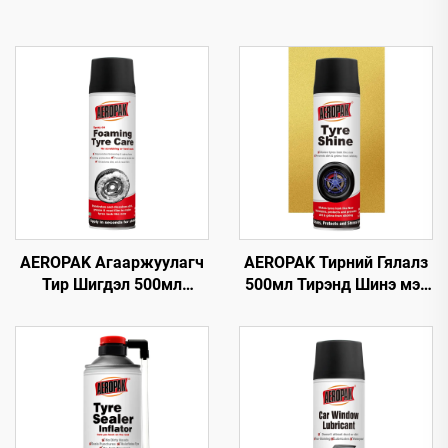
AEROPAK Агааржуулагч
AEROPAK Тирний Гялалз
Тир Шигдэл 500мл
500мл Тирэнд Шинэ мэт
Тирний Хөөсөн
Дүр төрх Өгөх 460г
Цэвэрлэгч Арчих эсвэл
Тирний Анивч
Хүнд Хөдөлмөр
шаардахгүй