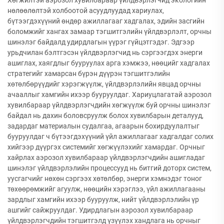
Хөгжилтэй аэрозол хувилбараар үйлдвэрлэгчид экологийн
нөлөөлөлтэй холбоотой асуудлуудад хариулах,
бүтээгдэхүүний өндөр ажиллагааг хадгалах, эдийн засгийн
боломжийг хангах замаар тэгшитгэлийн үйлдвэрлэлт, орчны
шинэлэг байдалд удирдлагын үүрэг гүйцэтгэдэг. Эдгээр
урьдчилан бэлтгэсэн үйлдвэрлэгчид нь сэргээгдэх энерги
ашиглах, хаягдлыг бууруулах арга хэмжээ, нөөцийг хадгалах
стратегийг хамарсан бүрэн дүүрэн тэгшитгэлийн
хөтөлбөрүүдийг хэрэгжүүлж, үйлдвэрлэлийн явцад орчны
ачааллыг хамгийн ихээр бууруулдаг. Хариуцлагатай аэрозол
хувилбараар үйлдвэрлэгчдийн хөгжүүлж буй орчны шинэлэг
байдал нь дахин боловсруулж болох хувилбарын деталууд,
задардаг материалын судалгаа, агаарын бохирдуулалтыг
бууруулдаг ч бүтээгдэхүүний үйл ажиллагааг хадгалдаг солих
хийгээр дүүргэх системийг хөгжүүлэхийг хамардаг. Орчныг
хайрлах аэрозол хувилбараар үйлдвэрлэгчдийн ашигладаг
шинэлэг үйлдвэрлэлийн процессууд нь битгий доторх систем,
уусгагчийг нөхөн сэргээх хөтөлбөр, энерги хэмнэдэг тоног
төхөөрөмжийг агуулж, нөөцийн хэрэглээ, үйл ажиллагааны
зардлыг хамгийн ихээр бууруулж, нийт үйлдвэрлэлийн үр
ашгийг сайжруулдаг. Удирдлагын аэрозол хувилбараар
үйлдвэрлэгчдийн тэгшитгэлд үзүүлэх хандлага нь орчныг