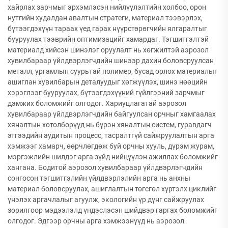
хайрлах зарчмыг эрхэмлэсэн нийлүүлэлтийн холбоо, орон
нутгийн худалдан авалтын стратеги, материал тээвэрлэх,
бүтээгдэхүүн тараах үед гарах нүүрстөрөгчийн ялгаралтыг
бууруулах тээврийн оптимизацийг хамардаг. Тэгшитгэлтэй
материалд хийсэн шинэлэг оруулалт нь хөгжилтэй аэрозол
хувилбараар үйлдвэрлэгчдийн шинээр дахин боловсруулсан
металл, ургамлын суурьтай полимер, бусад орлох материалыг
ашиглан хувилбарын деталуудыг хөгжүүлэх, шинэ нөөцийн
хэрэглээг бууруулах, бүтээгдэхүүний гүйлгээний зарчмыг
дэмжих боломжийг олгодог. Хариуцлагатай аэрозол
хувилбараар үйлдвэрлэгчдийн байгуулсан орчныг хамгаалах
хяналтын хөтөлбөрүүд нь бүрэн хяналтын систем, гуравдагч
этгээдийн аудитын процесс, тасралтгүй сайжруулалтын арга
хэмжээг хамарч, өөрчлөгдөж буй орчны хууль, дүрэм журам,
мэргэжлийн шилдэг арга зүйд нийцүүлэн ажиллах боломжийг
хангана. Бодитой аэрозол хувилбараар үйлдвэрлэгчдийн
сонгосон тэгшитгэлийн үйлдвэрлэлийн арга нь анхны
материал боловсруулах, ашиглалтын төгсгөл хүртэлх циклийг
үнэлэх аргачлалыг агуулж, экологийн үр дүнг сайжруулах
зорилгоор мэдээлэлд үндэслэсэн шийдвэр гаргах боломжийг
олгодог. Эдгээр орчны арга хэмжээнүүд нь аэрозол