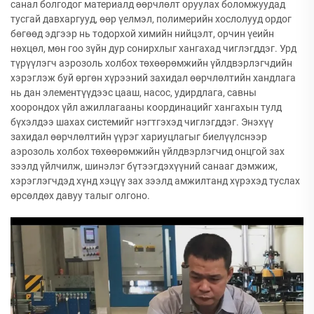
санал болгодог материалд өөрчлөлт оруулах боломжуудад
тусгай давхаргууд, өөр үелмэл, полимерийн хослолууд ордог
бөгөөд эдгээр нь тодорхой химийн нийцэлт, орчин үеийн
нөхцөл, мөн гоо зүйн дур сонирхлыг хангахад чиглэгддэг. Урд
түрүүлэгч аэрозоль холбох төхөөрөмжийн үйлдвэрлэгчдийн
хэрэглэж буй өргөн хүрээний захидал өөрчлөлтийн хандлага
нь дан элементүүдээс цааш, насос, удирдлага, савны
хоорондох үйл ажиллагааны координацийг хангахын тулд
бүхэлдээ шахах системийг нэгтгэхэд чиглэгддэг. Энэхүү
захидал өөрчлөлтийн үүрэг хариуцлагыг биелүүлснээр
аэрозоль холбох төхөөрөмжийн үйлдвэрлэгчид онцгой зах
зээлд үйлчилж, шинэлэг бүтээгдэхүүний санааг дэмжиж,
хэрэглэгчдэд хүнд хэцүү зах зээлд амжилтанд хүрэхэд туслах
өрсөлдөх давуу талыг олгоно.