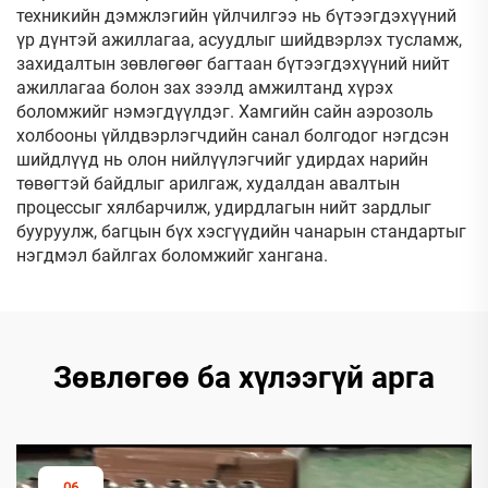
техникийн дэмжлэгийн үйлчилгээ нь бүтээгдэхүүний
үр дүнтэй ажиллагаа, асуудлыг шийдвэрлэх тусламж,
захидалтын зөвлөгөөг багтаан бүтээгдэхүүний нийт
ажиллагаа болон зах зээлд амжилтанд хүрэх
боломжийг нэмэгдүүлдэг. Хамгийн сайн аэрозоль
холбооны үйлдвэрлэгчдийн санал болгодог нэгдсэн
шийдлүүд нь олон нийлүүлэгчийг удирдах нарийн
төвөгтэй байдлыг арилгаж, худалдан авалтын
процессыг хялбарчилж, удирдлагын нийт зардлыг
бууруулж, багцын бүх хэсгүүдийн чанарын стандартыг
нэгдмэл байлгах боломжийг хангана.
Зөвлөгөө ба хүлээгүй арга
06