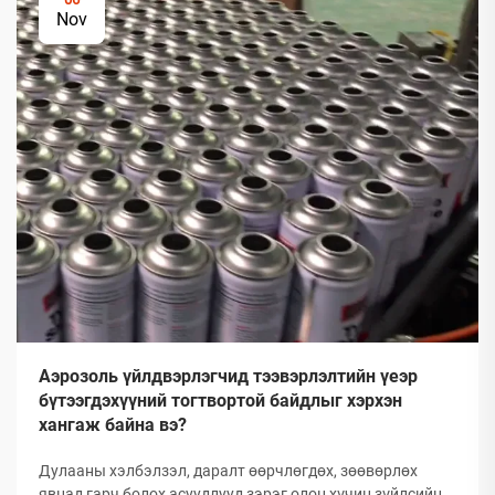
Nov
Аэрозоль үйлдвэрлэгчид тээвэрлэлтийн үеэр
бүтээгдэхүүний тогтвортой байдлыг хэрхэн
хангаж байна вэ?
Дулааны хэлбэлзэл, даралт өөрчлөгдөх, зөөвөрлөх
явцад гарч болох асуудлууд зэрэг олон хүчин зүйлсийн