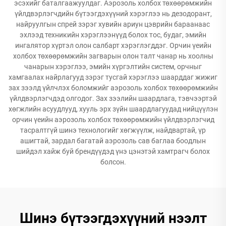
эсэхийг баталгаажуулдаг. Аэрозоль холбох төхөөрөмжийн
үйлдвэрлэгчдийн бүтээгдэхүүний хэрэглээ нь дезодорант,
найруулгын спрей зэрэг хувийн ариун цэврийн бараанаас
эхлээд техникийн хэрэглээнүүд болох тос, будаг, эмийн
ингалятор хүртэл олон салбарт хэрэглэгддэг. Орчин үеийн
холбох төхөөрөмжийн загварын олон талт чанар нь хоолны
чанарын хэрэглээ, эмийн хүргэлтийн систем, орчныг
хамгаалах найрлагууд зэрэг тусгай хэрэглээ шаарддаг жижиг
зах зээлд үйлчлэх боломжийг аэрозоль холбох төхөөрөмжийн
үйлдвэрлэгчдэд олгодог. Зах зээлийн шаардлага, тэвчээртэй
хөгжлийн асуудлууд, хууль эрх зүйн шаардлагуудад нийцүүлэн
орчин үеийн аэрозоль холбох төхөөрөмжийн үйлдвэрлэгчид
тасралтгүй шинэ технологийг хөгжүүлж, найдвартай, үр
ашигтай, зардал багатай аэрозоль сав баглаа боодлын
шийдэл хайж буй брендүүдэд үнэ цэнэтэй хамтрагч болох
болсон.
Шинэ бүтээгдэхүүний нээлт