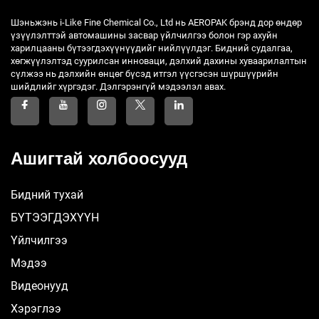
Шэньжэнь i-Like Fine Chemical Co., Ltd нь AEROPAK брэнд дор өндөр
үзүүлэлттэй автомашины засвар үйлчилгээ болон гэр ахуйн
харилцааны бүтээгдэхүүнүүдийг нийлүүлдэг. Бидний судалгаа,
хөгжүүлэлтэд суурилсан инноваци, дэлхий дахины хуваарилалтын
сүлжээ нь дэлхийн өнцөг бүсэд итгэл үүсгэсэн шүршүүрийн
шийдлийг хүргэдэг. Дэлгэрэнгүй мэдээлэл авах.
Ашигтай холбоосууд
Бидний тухай
БҮТЭЭГДЭХҮҮН
Үйлчилгээ
Мэдээ
Видеонууд
Хэрэглээ