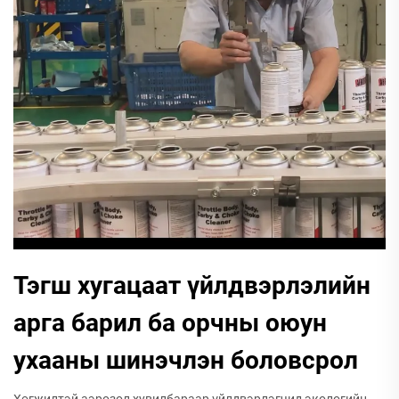
Тэгш хугацаат үйлдвэрлэлийн
арга барил ба орчны оюун
ухааны шинэчлэн боловсрол