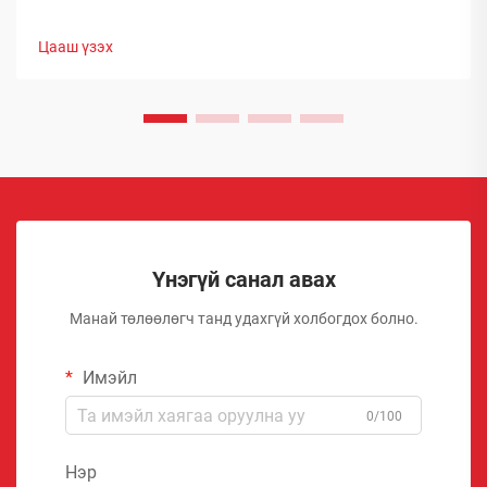
дүнг гаргаж, өөрсдийн нэр хүндийг бий болгосон. Тэд
сонгож буй бараанууд нь таамаглаж сонгосон биш харин
Цааш үзэх
туршлагаар баталгаажсан, өөрсдийн үр дүнтэй байдлыг
нотолсон шийдлүүд юм.
Үнэгүй санал авах
Манай төлөөлөгч танд удахгүй холбогдох болно.
Имэйл
0/100
Нэр