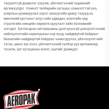
тасралтгүй дэмжлэг үзүүлж, үйлчилгээний чадавхийг
өргөжүүлдэг. Нэмэлт төлбөрийн хугацаа, хэмнэлттэй үнэ,
улирлын урамшуулал зэрэг санхүүгийн давуу талууд нь
мөнгөний урсгалыг илүү сайн удирдах, өсөлтийн үед
стратегийн нөөцийн хөрөнгө оруулалт хийх боломжийг
олгодог. Батлагдсан автомашины дэлгэрэнгүй цэвэрлэгээний
нийлүүлэлтийн харилцааны нэр хүнд, найдвартай байдлыг
бизнесийн найдвартай байдлыг нэмэгдүүлэх, үйлчлүүлэгчийг
татах, шинэ зах зээл, үйлчилгээний салбар руу өргөжихөд
тусалж, урт хугацааны өсөлт, ашгийг дэмждэг.