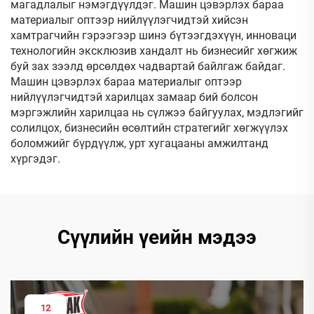
магадлалыг нэмэгдүүлдэг. Машин цэвэрлэх бараа
материалыг оптээр нийлүүлэгчидтэй хийсэн
хамтрагчийн гэрээгээр шинэ бүтээгдэхүүн, инноваци
технологийн эксклюзив хандалт нь бизнесийг хөгжиж
буй зах зээлд өрсөлдөх чадвартай байлгаж байдаг.
Машин цэвэрлэх бараа материалыг оптээр
нийлүүлэгчидтэй харилцах замаар бий болсон
мэргэжлийн харилцаа нь сүлжээ байгуулах, мэдлэгийг
солилцох, бизнесийн өсөлтийн стратегийг хөгжүүлэх
боломжийг бүрдүүлж, урт хугацааны амжилтанд
хүргэдэг.
Сүүлийн үеийн мэдээ
12