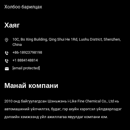
Холбоо барилцах
Хаяг
10C, Bo Xing Building, Qing Shui He 1Rd, Luohu District, Shenzhen,
China
+86-18923798198
+1 8884148814
[email protected]
Манай компани
2010 онд байгуулагдсан Шэньжэнь i-Like Fine Chemical Co., Ltd нь
автомашиний үйлчилгээ, будаг, гэр ахуйн хэрэгсэл үйлдвэрлэдэг
дэлхийн хэмжээнд үйл ажиллагаа явуулдаг компани юм.