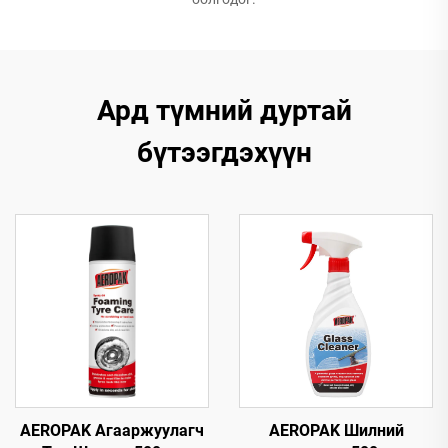
Ард түмний дуртай
бүтээгдэхүүн
AEROPAK Агааржуулагч
AEROPAK Шилний