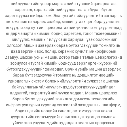
нийлүүлэлтийн үнээр мэргэжлийн түвшний цэвэрлэгээ,
хэрэгсэл, хэрэгслийг нийлүүлдэг нэгэн бүрэн бүтэн
хэрэгжүүлэх шийдэл юм. Энэ тусгай нийлүүлэлтийн загвар нь
автомашин цэвэрлэх салбар, машин угаах цэг, борлуулалтын
төвүүд, газар нутгийн цэвэрлэгээний үйлчилгээг үзүүлэгчдэд
өндөр чанартай химийн бодис, хэрэгсэл, тоног төхөөрөмжийг
нийлүүлж, машиныг илүү сайн хариуцан үзэх боломжийг
олгодог. Машин цэвэрлэх бараа бүтээгдэхүүний томилго нь
дээд зэргийн вос, полир, керамик хучилт, микрофибрын
даавуу, шахсан усны машин, дотор гадна талын цэвэрлэгээнд
зориулсан тусгай химийн бодисууд зэрэг өргөн хүрээний
бүтээгдэхүүнүүдийг хамардаг. Орчин үеийн машин цэвэрлэх
бараа бүтээгдэхүүний томилго нь дэвшилтэт нөөцийн
удирдлагын систем болон нийлүүлэлтийн сүлжээг ашиглан
байгууллагын үйлчлүүлэгчдэд бүтээгдэхүүнүүдийг цаг
алдалгүй, тасралтгүй нийлүүлж чаддаг. Машин цэвэрлэх
бараа бүтээгдэхүүний томилгог дэмжсэн технологийн
инфраструктурын хүрээнд хөгжилтэй захидалтын платформ,
бодит цагийн нөөцийн хяналт, автомжуулсан нөхөн
дүүргэлтийн системүүдийг ашиглан цаг хугацаа хэмнэж,
үйлчилгээ үзүүлэгчдийн худалдан авалтын процессыг