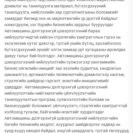
дэмжлэг нь танилцуулга материал, бүтээгдэхүүний
танилцуулга, нийслэлийн зар сурталчилгааны боломжийг
хамардаг бөгөөд энэ нь маркетингийн үр дүнтэй байдлыг
нэмэгдүүлж, нэг бүрийн бизнесийн зардлыг бууруулдаг.
Автомашины дэлгэрэнгүй цэвэрлэгээний бараа
нийлүүлэгчидтэй хийсэн стратегийн хамтрагчлын гэрээ нь
эксклюзив нутаг дэвсгэр, тусгай үнийн бүтэц, эрхэмбэлзэх
бүтээгдэхүүний эрхийг олгох замаар урт хугацааны өрсөлдөх
давуу талыг бий болгодог. Автомашины дэлгэрэнгүй
цэвэрлэгээний нийлүүлэлтийн сүлжээгээр хангамжийн
бизнес хөгжлийн нөөцийг зах зээлийн судалгаа, хандлагын
шинжилгээ, өргөжилтийн төлөвлөлтийн дэмжлэгээр хангаж,
стратегийн шийдвэр гаргалт, өсөлтийн инициативийг
удирддаг. Автомашины дэлгэрэнгүй цэвэрлэгээний
нийлүүлэлтийн нийгэмлэгийн үйлчлүүлэгчийн
танилцуулалтын програм, сүлжээлэлтийн боломж нь
бизнесүүдийг боломжит үйлчлүүлэгч, стратегийн хамтрагчтай
холбоход тусалж, байгалийн өсөлтийг хурдасгадаг.
Автомашины дэлгэрэнгүй цэвэрлэгээний нийлүүлэгчийн
багийн техникийн мэдлэг, асуудлыг шийдвэрлэх чадвар нь
хүнд хэцүү нөхцөл байдал, онцгой шаардлага, тусгай төслүүдэд