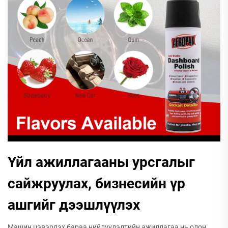
Үйл ажиллагааны урсгалыг
сайжруулах, бизнесийн үр
ашгийг дээшлүүлэх
Машин цэвэрлэх бараа нийлүүлэлтийн ажиллагаа нь олон