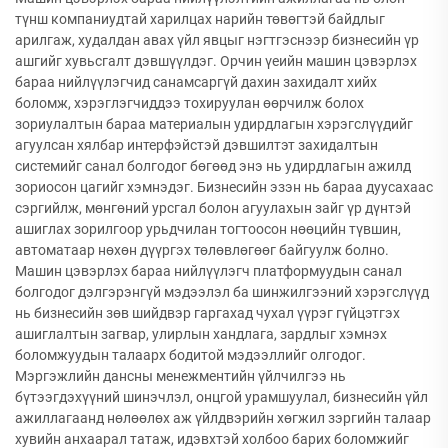
түнш компаниудтай харилцах нарийн төвөгтэй байдлыг
арилгаж, худалдан авах үйл явцыг нэгтгэснээр бизнесийн үр
ашгийг хувьсгалт дэвшүүлдэг. Орчин үеийн машин цэвэрлэх
бараа нийлүүлэгчид санамсаргүй дахин захидалт хийх
боломж, хэрэглэгчиддээ тохируулан өөрчилж болох
зориулалтын бараа материалын удирдлагын хэрэгслүүдийг
агуулсан хялбар интерфэйстэй дэвшилтэт захидалтын
системийг санал болгодог бөгөөд энэ нь удирдлагын ажилд
зориосон цагийг хэмнэдэг. Бизнесийн эзэн нь бараа дуусахаас
сэргийлж, мөнгөний урсгал болон агуулахын зайг үр дүнтэй
ашиглах зорилгоор урьдчилан тогтоосон нөөцийн түвшин,
автоматаар нөхөн дүүргэх төлөвлөгөөг байгуулж болно.
Машин цэвэрлэх бараа нийлүүлэгч платформуудын санал
болгодог дэлгэрэнгүй мэдээлэл ба шинжилгээний хэрэгслүүд
нь бизнесийн зөв шийдвэр гаргахад чухал үүрэг гүйцэтгэх
ашиглалтын загвар, улирлын хандлага, зардлыг хэмнэх
боломжуудын талаарх бодитой мэдээллийг олгодог.
Мэргэжлийн дансны менежментийн үйлчилгээ нь
бүтээгдэхүүний шинэчлэл, онцгой урамшуулал, бизнесийн үйл
ажиллагаанд нөлөөлөх аж үйлдвэрийн хөгжил зэргийн талаар
хувийн анхаарал татаж, идэвхтэй холбоо барих боломжийг