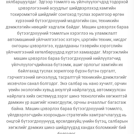
хялбаршуулдаг. Эдгээр томилго нь үйлчлүүлэгчдэд тодорхой
цэвэрлэгээний асуудлыг шийдвэрлэхэд хамгийн
тохиромжтой шийдлийг сонгоход туслах зорилгоор өргөн
хүрээний бүтээгдэхүүний мэдлэгийн сан, техникийн
дэмжлэгийн нөөцийг хадгалж байдаг. Машин цэвэрлэх бараа
бүтээгдэхүүний томилгын хэрэглээ нь уламжлалт
автомашиний үйлчилгээгээс хэтэрч, цэргийн техник, нисдэг
онгоцны цэвэрлэгээ, худалдааны тээврийн хэрэгслийн
үйлчилгээний хөтөлбөрүүдэд хүртэл хамаардаг. Мэргэжлийн
машин цэвэрлэх бараа бүтээгдэхүүний нийлүүлэгчид
үйлчлүүлэгчдийнхаа бүтээмж, ашиг орлогыг хамгийн их
байлгахад туслах зорилгоор бүрэн бүтэн сургалт,
гэрчилгээний хичээлүүд, тасралтгүй техникийн дэмжлэгийг
ихэвчлэн санал болгодог. Энэ салбар нь нано хучилт, орчин
үеийн экологийн хувьд аюулгүй найрлагууд, автомжуулсан
найрлага хийх системүүд зэрэг шинэ технологийн хөгжилтэй
дамжин үр ашигийг нэмэгдүүлж, орчны ачааллыг багасгаж
байна. Машин цэвэрлэх бараа бүтээгдэхүүний томилго,
үйлдвэрлэгчдийн хоорондын стратегийн хамтрагчлагууд нь
онцгой бүтээгдэхүүнүүд, өрсөлдөхүйц үнийн бүтэц, салбарын
хөгжлийг дэмжих шинэ шийдлүүдэд хандах боломжийг бий
болгодог.