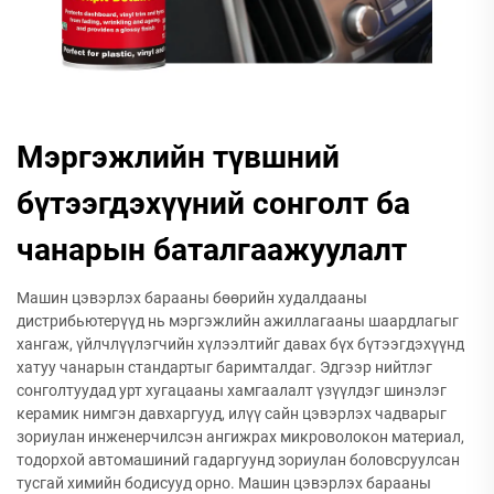
Мэргэжлийн түвшний
бүтээгдэхүүний сонголт ба
чанарын баталгаажуулалт
Машин цэвэрлэх барааны бөөрийн худалдааны
дистрибьютерүүд нь мэргэжлийн ажиллагааны шаардлагыг
хангаж, үйлчлүүлэгчийн хүлээлтийг давах бүх бүтээгдэхүүнд
хатуу чанарын стандартыг баримталдаг. Эдгээр нийтлэг
сонголтуудад урт хугацааны хамгаалалт үзүүлдэг шинэлэг
керамик нимгэн давхаргууд, илүү сайн цэвэрлэх чадварыг
зориулан инженерчилсэн ангижрах микроволокон материал,
тодорхой автомашиний гадаргуунд зориулан боловсруулсан
тусгай химийн бодисууд орно. Машин цэвэрлэх барааны