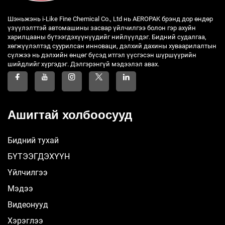
Шэньжэнь i-Like Fine Chemical Co., Ltd нь AEROPAK брэнд дор өндөр
үзүүлэлттэй автомашины засвар үйлчилгээ болон гэр ахуйн
харилцааны бүтээгдэхүүнүүдийг нийлүүлдэг. Бидний судалгаа,
хөгжүүлэлтэд суурилсан инноваци, дэлхий дахины хуваарилалтын
сүлжээ нь дэлхийн өнцөг бүсэд итгэл үүсгэсэн шүршүүрийн
шийдлийг хүргэдэг. Дэлгэрэнгүй мэдээлэл авах.
Ашигтай холбоосууд
Бидний тухай
БҮТЭЭГДЭХҮҮН
Үйлчилгээ
Мэдээ
Видеонууд
Хэрэглээ