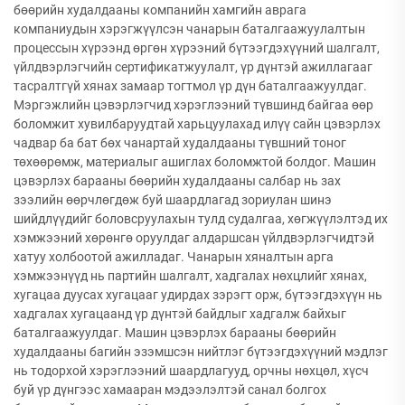
бөөрийн худалдааны компанийн хамгийн аврага
компаниудын хэрэгжүүлсэн чанарын баталгаажуулалтын
процессын хүрээнд өргөн хүрээний бүтээгдэхүүний шалгалт,
үйлдвэрлэгчийн сертификатжуулалт, үр дүнтэй ажиллагааг
тасралтгүй хянах замаар тогтмол үр дүн баталгаажуулдаг.
Мэргэжлийн цэвэрлэгчид хэрэглээний түвшинд байгаа өөр
боломжит хувилбаруудтай харьцуулахад илүү сайн цэвэрлэх
чадвар ба бат бөх чанартай худалдааны түвшний тоног
төхөөрөмж, материалыг ашиглах боломжтой болдог. Машин
цэвэрлэх барааны бөөрийн худалдааны салбар нь зах
зээлийн өөрчлөгдөж буй шаардлагад зориулан шинэ
шийдлүүдийг боловсруулахын тулд судалгаа, хөгжүүлэлтэд их
хэмжээний хөрөнгө оруулдаг алдаршсан үйлдвэрлэгчидтэй
хатуу холбоотой ажилладаг. Чанарын хяналтын арга
хэмжээнүүд нь партийн шалгалт, хадгалах нөхцлийг хянах,
хугацаа дуусах хугацааг удирдах зэрэгт орж, бүтээгдэхүүн нь
хадгалах хугацаанд үр дүнтэй байдлыг хадгалж байхыг
баталгаажуулдаг. Машин цэвэрлэх барааны бөөрийн
худалдааны багийн эзэмшсэн нийтлэг бүтээгдэхүүний мэдлэг
нь тодорхой хэрэглээний шаардлагууд, орчны нөхцөл, хүсч
буй үр дүнгээс хамааран мэдээлэлтэй санал болгох