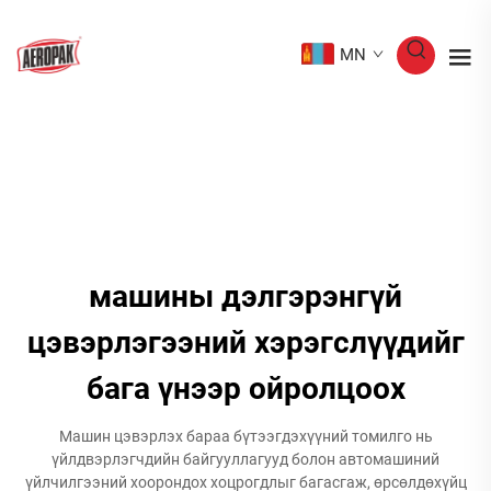
MN
машины дэлгэрэнгүй
цэвэрлэгээний хэрэгслүүдийг
бага үнээр ойролцоох
Машин цэвэрлэх бараа бүтээгдэхүүний томилго нь
үйлдвэрлэгчдийн байгууллагууд болон автомашиний
үйлчилгээний хоорондох хоцрогдлыг багасгаж, өрсөлдөхүйц