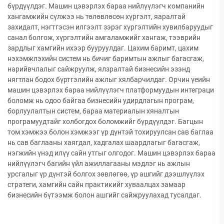
бүрдүүлдэг. Машин цэвэрлэх бараа нийлүүлэгч компанийн
хангамжийн сүлжээ нь төлөвлөсөн хүргэлт, яаралтай
захидалт, нэгтгэсэн илгээлт зэрэг хүргэлтийн хувилбаруудыг
санал болгож, хүргэлтийн амгаламжийг хангаж, тээврийн
зардлыг хамгийн ихээр бууруулдаг. Цахим баримт, цахим
нэхэмжлэхийн систем нь бичиг баримтын ажлыг багасгаж,
нарийвчлалыг сайжруулж, ялзралтай бизнесийн эзэнд
нягтлан бодох бүртгэлийн ажлыг хялбарчилдаг. Орчин үеийн
машин цэвэрлэх бараа нийлүүлэгч платформуудын интеграци
боломж нь одоо байгаа бизнесийн удирдлагын програм,
борлуулалтын систем, бараа материалын хяналтын
програмуудтайг холбогдох боломжийг бүрдүүлдэг. Багцын
том хэмжээ болон хэмжээг үр дүнтэй тохируулсан сав баглаа
нь сав баглааны хаягдал, хадгалах шаардлагыг багасгаж,
нэгжийн үнэд илүү сайн утгыг олгодог. Машин цэвэрлэх бараа
нийлүүлэгч багийн үйл ажиллагааны мэдлэг нь ажлын
урсгалыг үр дүнтэй болгох зөвлөгөө, үр ашгийг дээшлүүлэх
стратеги, хамгийн сайн практикийг хуваалцах замаар
бизнесийн бүтээмж болон ашгийг сайжруулахад тусалдаг.