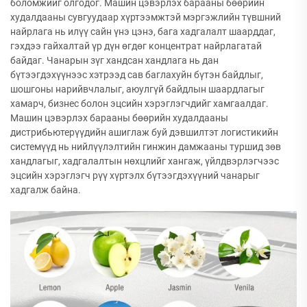
боломжийг олгодог. Машин цэвэрлэх барааны бөөрийн
худалдааны сувгуудаар хүртээмжтэй мэргэжлийн түвшний
найрлага нь илүү сайн үнэ цэнэ, бага хадгалалт шаарддаг,
гэхдээ гайхалтай үр дүн өгдөг концентрат найрлагатай
байдаг. Чанарын зүг хандсан хандлага нь дан
бүтээгдэхүүнээс хэтрээд сав баглахуйн бүтэн байдлыг,
шошгоны нарийвчлалыг, аюулгүй байдлын шаардлагыг
хамарч, бизнес болон эцсийн хэрэглэгчдийг хамгаалдаг.
Машин цэвэрлэх барааны бөөрийн худалдааны
дистрибьютерүүдийн ашиглаж буй дэвшилтэт логистикийн
системүүд нь нийлүүлэлтийн гинжин дамжааны туршид зөв
хандлагыг, хадгалалтын нөхцлийг хангаж, үйлдвэрлэгчээс
эцсийн хэрэглэгч рүү хүртэлх бүтээгдэхүүний чанарыг
хадгалж байна.