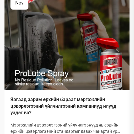
Nov
Яагаад зарим өрхийн барааг мэргэжлийн
цэвэрлэгээний үйлчилгээний компаниуд илүүд
үздэг вэ?
Мэргэжлийн цэвэрлэгээний үйлчилгээнүүд нь ердийн
өрхийн цэвэрлэгээний стандартыг давах чанартай үр