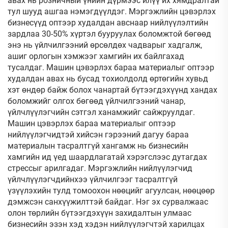
авах нь розничный үнийн дүрмээс илүү их хямдралтай
тул шууд ашгаа нэмэгдүүлдэг. Мэргэжлийн цэвэрлэх
бизнесүүд оптээр худалдан авснаар нийлүүлэлтийн
зардлаа 30-50% хүртэл бууруулах боломжтой бөгөөд
энэ нь үйлчилгээний өрсөлдөх чадварыг хадгалж,
ашиг орлогын хэмжээг хамгийн их байлгахад
тусалдаг. Машин цэвэрлэх бараа материалыг оптээр
худалдан авах нь бусад тохиолдолд өртөгийн хувьд
хэт өндөр байж болох чанартай бүтээгдэхүүнд хандах
боломжийг олгох бөгөөд үйлчилгээний чанар,
үйлчлүүлэгчийн сэтгэл ханамжийг сайжруулдаг.
Машин цэвэрлэх бараа материалыг оптээр
нийлүүлэгчидтэй хийсэн гэрээний дагуу бараа
материалын тасралтгүй хангамж нь бизнесийн
хамгийн ид үед шаардлагатай хэрэгслээс дутагдах
стрессыг арилгадаг. Мэргэжлийн нийлүүлэгчид
үйлчлүүлэгчдийнхээ үйлчилгээг тасралтгүй
үзүүлэхийн тулд томоохон нөөцийг агуулсан, нөөцөөр
дэмжсэн санхүүжилттэй байдаг. Нэг эх сурвалжаас
олон төрлийн бүтээгдэхүүн захидалтын улмаас
бизнесийн эзэн хэд хэдэн нийлүүлэгчтэй харилцах