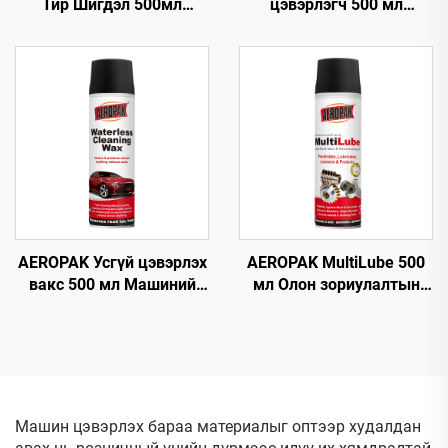
Тир Шигдэл 500мл
цэвэрлэгч 500 мл
Тирний Хөөсөн
Машины болон гэр ахуйн
Цэвэрлэгч Арчих эсвэл
олон төрлийн гадаргуун
Хүнд Хөдөлмөр
шилэнд зориулсан
шаардахгүй
мгновен шилний
цэвэрлэгч
AEROPAK Усгүй цэвэрлэх
AEROPAK MultiLube 500
вакс 500 мл Машиний
мл Олон зориулалтын
гадна талын цэвэрлэгч,
түрхэц, хамгаалалттай
биеийн вакс
анти-зэсэгдэлтийн
түрхэц
Машин цэвэрлэх бараа материалыг оптээр худалдан