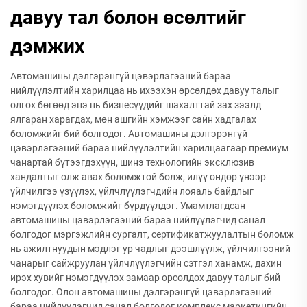
давуу тал болон өсөлтийг
дэмжих
Автомашины дэлгэрэнгүй цэвэрлэгээний бараа
нийлүүлэлтийн харилцаа нь ихээхэн өрсөлдөх давуу талыг
олгох бөгөөд энэ нь бизнесүүдийг шахалттай зах зээлд
ялгаран харагдах, мөн ашгийн хэмжээг сайн хадгалах
боломжийг бий болгодог. Автомашины дэлгэрэнгүй
цэвэрлэгээний бараа нийлүүлэлтийн харилцаагаар премиум
чанартай бүтээгдэхүүн, шинэ технологийн эксклюзив
хандалтыг олж авах боломжтой болж, илүү өндөр үнээр
үйлчилгээ үзүүлэх, үйлчлүүлэгчдийн лояаль байдлыг
нэмэгдүүлэх боломжийг бүрдүүлдэг. Умамтлагдсан
автомашины цэвэрлэгээний бараа нийлүүлэгчид санал
болгодог мэргэжлийн сургалт, сертификатжуулалтын боломж
нь ажилтнуудын мэдлэг ур чадлыг дээшлүүлж, үйлчилгээний
чанарыг сайжруулан үйлчлүүлэгчийн сэтгэл ханамж, дахин
ирэх хувийг нэмэгдүүлэх замаар өрсөлдөх давуу талыг бий
болгодог. Олон автомашины дэлгэрэнгүй цэвэрлэгээний
бараа нийлүүлэгчид санал болгодог комплекс маркетингийн