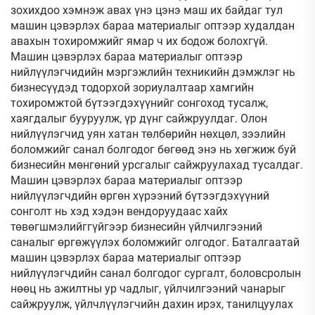
зохихдоо хэмнэж авах үнэ цэнэ маш их байдаг тул
машин цэвэрлэх бараа материалыг оптээр худалдан
авахын тохиромжийг ямар ч их бодож болохгүй.
Машин цэвэрлэх бараа материалыг оптээр
нийлүүлэгчидийн мэргэжлийн техникийн дэмжлэг нь
бизнесүүдэд тодорхой зориулалтаар хамгийн
тохиромжтой бүтээгдэхүүнийг сонгоход тусалж,
хаягдалыг бууруулж, үр дүнг сайжруулдаг. Олон
нийлүүлэгчид уян хатан төлбөрийн нөхцөл, зээлийн
боломжийг санал болгодог бөгөөд энэ нь хөгжиж буй
бизнесийн мөнгөний урсгалыг сайжруулахад тусалдаг.
Машин цэвэрлэх бараа материалыг оптээр
нийлүүлэгчдийн өргөн хүрээний бүтээгдэхүүний
сонголт нь хэд хэдэн вендоруудаас хайх
төвөгшмэлийггүйгээр бизнесийн үйлчилгээний
саналыг өргөжүүлэх боломжийг олгодог. Баталгаатай
машин цэвэрлэх бараа материалыг оптээр
нийлүүлэгчдийн санал болгодог сургалт, боловсролын
нөөц нь ажилтны ур чадлыг, үйлчилгээний чанарыг
сайжруулж, үйлчлүүлэгчийн дахин ирэх, танилцуулах