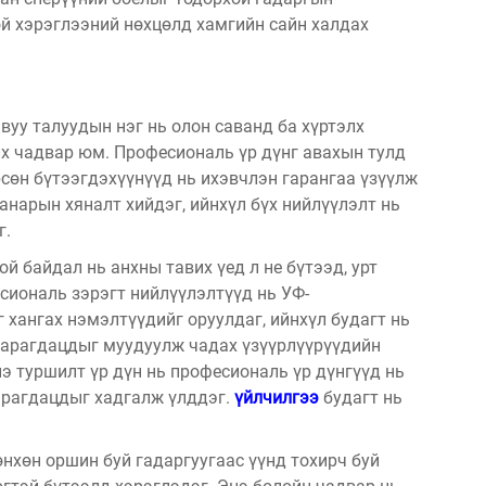
ой хэрэглээний нөхцөлд хамгийн сайн халдах
вуу талуудын нэг нь олон саванд ба хүртэлх
х чадвар юм. Професиональ үр дүнг авахын тулд
сөн бүтээгдэхүүнүүд нь ихэвчлэн гарангаа үзүүлж
анарын хяналт хийдэг, ийнхүл бүх нийлүүлэлт нь
г.
й байдал нь анхны тавих үед л не бүтээд, урт
иональ зэрэгт нийлүүлэлтүүд нь УФ-
 хангах нэмэлтүүдийг оруулдаг, ийнхүл будагт нь
харагдацдыг муудуулж чадах үзүүрлүүрүүдийн
э туршилт үр дүн нь професиональ үр дүнгүүд нь
арагдацдыг хадгалж үлддэг.
үйлчилгээ
будагт нь
өнхөн оршин буй гадаргуугаас үүнд тохирч буй