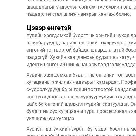
шаардлагыг үндэслэн сонгож, тус бүрийн онцг
чадвар, төгсгөл шинж чанарыг хангаж болно.
Цэвэр өнгөтэй
Хувийн хаягдамхай будагт нь хамгийн чухал да
ажилбаруудад нарийн өнгөний тохируулалт хий
өнгөний тогтвортой байдал шаардлагатай бөөр
чадахгүй. Хувийн хаягдамхай будагт нь хатуу ч
идентич өнгөний шинж чанарыг хадгалж үлддэ
Хувийн хаягдамхай будагт нь өнгөний тогтворто
хугацааны ажиллах чадварыг хамардаг. Профес
сүүдэрлүүрүүд ба өнгөний тогтвортой байдалыг
цаг хугацааны дараа үзүүрлүүрүүдийн гадаад 
цайх ба өнгөний шилжилтүүдийг саатуулдаг. Эн
будагт нь бүх хугацааны турш професиональ х
үйлчилж буй хугацаа.
Хүснэгт дагуу хийн зурагт бүтээдэг боёлт нь м