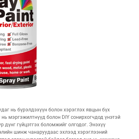
удаг нь бүрэлдэхүүн болон хэрэглэх явцын бүх
г нь мэргэжилтнүүд болон DIY сонирхогчдод үнэтэй
р дүнг гүйцэтгэх боломжийг олгодог. Энэхүү
гөлийн шинж чанаруудаас эхлээд хэрэглээний