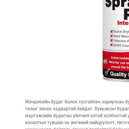
Женрикийн будаг болон тусгайлан зориулсан б
талыг хянах чадвартай байдаг. Хувьжсан буда
мэргэжлийн будагны үйлчилгээтэй холбоотой ү
хяналтын түвшин нь өнгөний нийцүүлэлт, төгс