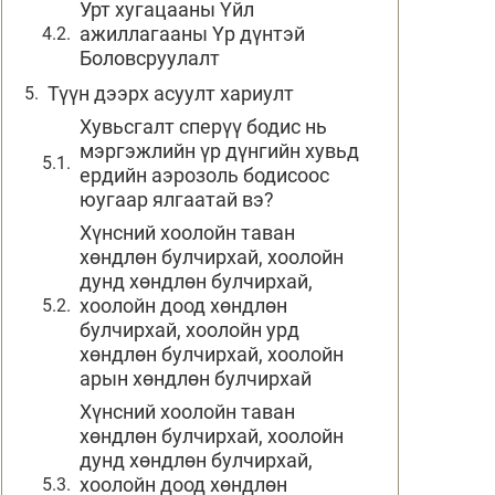
Урт хугацааны Үйл
ажиллагааны Үр дүнтэй
Боловсруулалт
Түүн дээрх асуулт хариулт
Хувьсгалт сперүү бодис нь
мэргэжлийн үр дүнгийн хувьд
ердийн аэрозоль бодисоос
юугаар ялгаатай вэ?
Хүнсний хоолойн таван
хөндлөн булчирхай, хоолойн
дунд хөндлөн булчирхай,
хоолойн доод хөндлөн
булчирхай, хоолойн урд
хөндлөн булчирхай, хоолойн
арын хөндлөн булчирхай
Хүнсний хоолойн таван
хөндлөн булчирхай, хоолойн
дунд хөндлөн булчирхай,
хоолойн доод хөндлөн