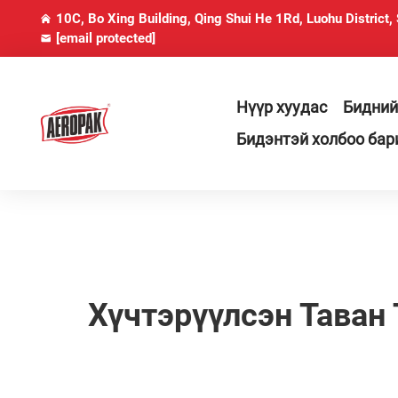
10C, Bo Xing Building, Qing Shui He 1Rd, Luohu District,
[email protected]
Нүүр хуудас
Бидний
Бидэнтэй холбоо бар
Хүчтэрүүлсэн Таван