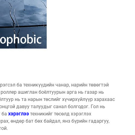
рэгсэл ба техникүүдийн чанар, нарийн төвөгтэй
а роллер ашиглан боёлтуурын арга нь газар нь
оёлтуур нь та нарын төслийг хүчирхүйлүүр харахаас
онцгой давуу талуудыг санал болгодог. Гол нь
г ба
хэрэглээ
техникийг төсөлд хэрэглэх
ах, өндөр бат бөх байдал, янз бүрийн гадаргуу,
той.