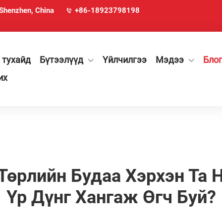
 Shenzhen, China
+86-18923798198
 тухайд
Бүтээлүүд
Үйлчилгээ
Мэдээ
Бло
их
 Төрлийн Будаа Хэрхэн Та
Үр Дүнг Хангаж Өгч Буй?