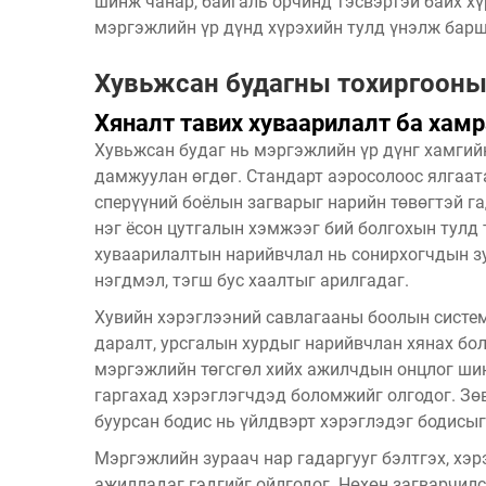
шинж чанар, байгаль орчинд тэсвэртэй байх хү
мэргэжлийн үр дүнд хүрэхийн тулд үнэлж барш
Хувьжсан будагны тохиргооны 
Хяналт тавих хуваарилалт ба хамр
Хувьжсан будаг нь мэргэжлийн үр дүнг хамгий
дамжуулан өгдөг. Стандарт аэросолоос ялгаат
сперүүний боёлын загварыг нарийн төвөгтэй г
нэг ёсон цутгалын хэмжээг бий болгохын тулд
хуваарилалтын нарийвчлал нь сонирхогчдын зу
нэгдмэл, тэгш бус хаалтыг арилгадаг.
Хувийн хэрэглээний савлагааны боолын систем
даралт, урсгалын хурдыг нарийвчлан хянах бо
мэргэжлийн төгсгөл хийх ажилчдын онцлог шин
гаргахад хэрэглэгчдэд боломжийг олгодог. Зө
буурсан бодис нь үйлдвэрт хэрэглэдэг бодисы
Мэргэжлийн зураач нар гадаргууг бэлтгэх, хэр
ажилладаг гэдгийг ойлгодог. Нөхөн загварчил