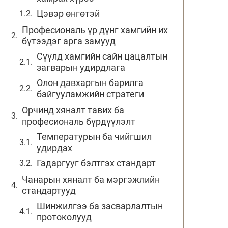
Цэвэр өнгөтэй
Професиональ үр дүнг хамгийн их
бүтээдэг арга замууд
Сүүлд хамгийн сайн цацалтын
загварын удирдлага
Олон давхаргын барилга
байгууламжийн стратеги
Орчинд хяналт тавих ба
професиональ бүрдүүлэлт
Температурын ба чийгшил
удирдах
Гадаргууг бэлтгэх стандарт
Чанарын хяналт ба мэргэжлийн
стандартууд
Шинжилгээ ба засварлалтын
протоколууд