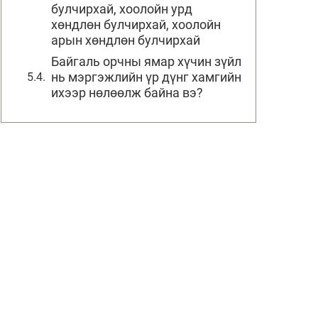
булчирхай, хоолойн урд
хөндлөн булчирхай, хоолойн
арын хөндлөн булчирхай
Байгаль орчны ямар хүчин зүйл
нь мэргэжлийн үр дүнг хамгийн
ихээр нөлөөлж байна вэ?