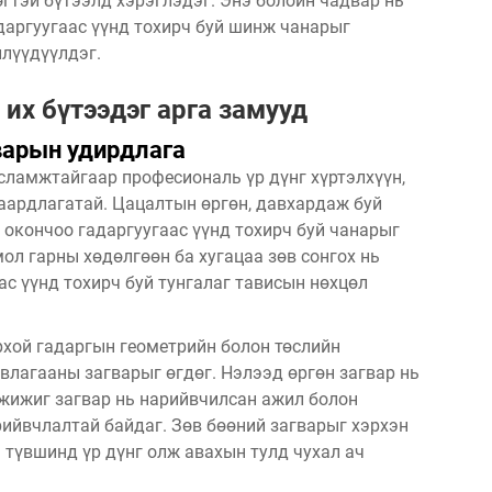
өгтэй бүтээлд хэрэглэдэг. Энэ болойн чадвар нь
адаргуугаас үүнд тохирч буй шинж чанарыг
илүүдүүлдэг.
их бүтээдэг арга замууд
варын удирдлага
усламжтайгаар професиональ үр дүнг хүртэлхүүн,
аардлагатай. Цацалтын өргөн, давхардаж буй
ь окончоо гадаргуугаас үүнд тохирч буй чанарыг
ол гарны хөдөлгөөн ба хугацаа зөв сонгох нь
с үүнд тохирч буй тунгалаг тависын нөхцөл
рхой гадаргын геометрийн болон төслийн
влагааны загварыг өгдөг. Нэлээд өргөн загвар нь
 жижиг загвар нь нарийвчилсан ажил болон
ийвчлалтай байдаг. Зөв бөөний загварыг хэрхэн
 түвшинд үр дүнг олж авахын тулд чухал ач