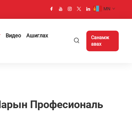
MN
г
Видео
Ашиглах
Санамж
авах
 Нарын Професиональ