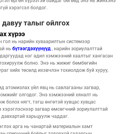
ртэл өргөн хүрээтэй байдаг бөгөөд энэ нь жинхэнэ
гүй хэрэгсэл болдог.
давуу талыг ойлгох
ах хүрээ
н гол нь нарийн хуваарилтын системээр
ай нь
бүтээгдэхүүнүүд
, нарийн зориулалттай
адаргуудад нэг адил хэмжээний хаалтыг хангасан
 тохируулж болно. Энэ нь жижиг бөмбөгийн
раг хийх төсөлд ихэвчлэн тохиолдож буй хуруу,
д атомизлах үйл явц нь савлагааны загвар,
ломжийг олгодог. Энэ хэмжээний хяналт нь
ж болох нягт, тэгш өнгөтэй хувцас хувцас
в хэрэглэснээр загвар өмсөгчний зориулалттай
г давхартай харьцуулж чаддаг.
эглэх арга нь чанартай материалын хамт
сан сперүүний боёлыг тодорхой гадаргын