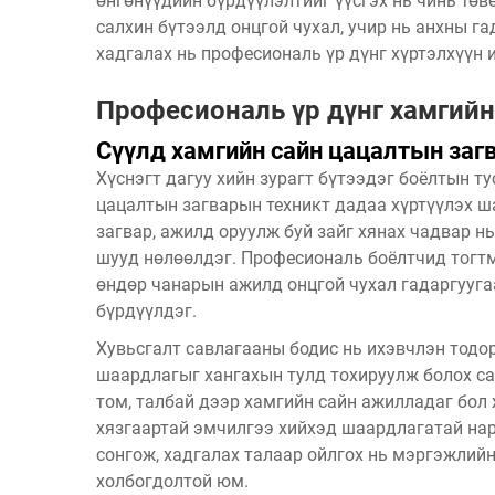
өнгөнүүдийн бүрдүүлэлтийг үүсгэх нь чинь төв
салхин бүтээлд онцгой чухал, учир нь анхны г
хадгалах нь професиональ үр дүнг хүртэлхүүн 
Професиональ үр дүнг хамгийн 
Сүүлд хамгийн сайн цацалтын заг
Хүснэгт дагуу хийн зурагт бүтээдэг боёлтын т
цацалтын загварын техникт дадаа хүртүүлэх ш
загвар, ажилд оруулж буй зайг хянах чадвар н
шууд нөлөөлдэг. Професиональ боёлтчид тогтм
өндөр чанарын ажилд онцгой чухал гадаргуугаа
бүрдүүлдэг.
Хувьсгалт савлагааны бодис нь ихэвчлэн тодо
шаардлагыг хангахын тулд тохируулж болох са
том, талбай дээр хамгийн сайн ажилладаг бол
хязгаартай эмчилгээ хийхэд шаардлагатай нар
сонгож, хадгалах талаар ойлгох нь мэргэжлийн
холбогдолтой юм.