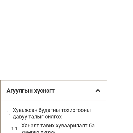
Агуулгын хүснэгт
Хувьжсан будагны тохиргооны
давуу талыг ойлгох
Хяналт тавих хуваарилалт ба
хамрах хүрээ