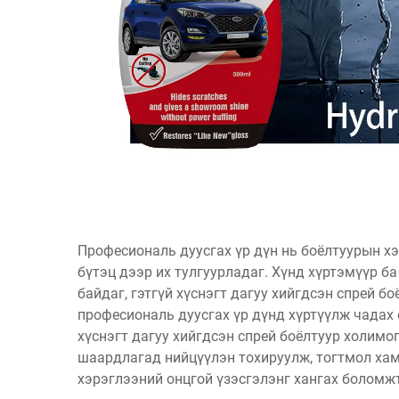
Професиональ дуусгах үр дүн нь боёлтуурын хэ
бүтэц дээр их тулгуурладаг. Хүнд хүртэмүүр б
байдаг, гэтгүй хүснэгт дагуу хийгдсэн спрей б
професиональ дуусгах үр дүнд хүртүүлж чадах 
хүснэгт дагуу хийгдсэн спрей боёлтуур холимо
шаардлагад нийцүүлэн тохируулж, тогтмол хамр
хэрэглээний онцгой үзэсгэлэнг хангах боломж