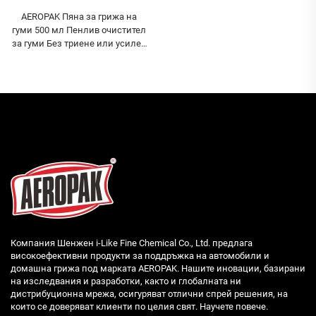
AEROPAK Пяна за грижа на
гуми 500 мл Пенлив очистител
за гуми Без триене или усилен
труд
Компания Шенжен i-Like Fine Chemical Co., Ltd. предлага
високоефективни продукти за поддръжка на автомобили и
домашна грижа под марката AEROPAK. Нашите иновации, базирани
на изследвания и разработки, както и глобалната ни
дистрибуционна мрежа, осигуряват отлични спрей решения, на
които се доверяват клиенти по целия свят. Научете повече.