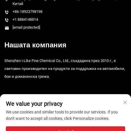
Китай
+86-18923798198
+1 8884148814
[email protected]
Нашата компания
Shenzhen i-Like Fine Chemical Co., Ltd., създадена през 2010 г., е
световен производител на продукти за поддръжка на автомобили,
бои и домакинска грижа.
We value your privacy
We use cookies and similar tools to provide our services. If you
don't want to accept all cookies, click Personalize cookies.
© 2026 Шяньчжън i-Like Fine Chemical Co., Ltd. Всички права
запазени. -
Политика за поверителност