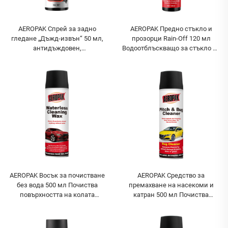
AEROPAK Спрей за задно
AEROPAK Предно стъкло и
гледане „Дъжд-извън“ 50 мл,
прозорци Rain-Off 120 мл
антидъждовен,
Водоотблъскващо за стъкло на
водонепроницаем и
кола, водонепропускливо, Авто
противодъждовен за огледало
Антидъжд
за задно виждане на
автомобил
AEROPAK Восък за почистване
AEROPAK Средство за
без вода 500 мл Почиства
премахване на насекоми и
повърхността на колата
катран 500 мл Почиства
Автомобилен каросерен восък
асфалт, птичи изпражнения и
мръсотия от пътя