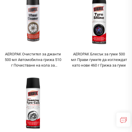
AEROPAK Очистител за джанти
AEROPAK Блесък за гуми 500
500 мл Автомобилна грижа 510
мл Прави гумите да изглеждат
г Почистване на кола за
като нови 460 г Грижа за гуми
джанти