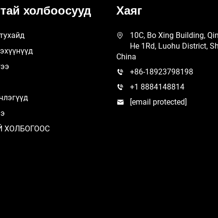
тай холбоосууд
Хаяг
тухайд
10C, Bo Xing Building, Qi
He 1Rd, Luohu District, S
эхүүнүүд
China
гээ
+86-18923798198
+1 8884148814
члэгүүд
[email protected]
ээ
Й ХОЛБОГООС