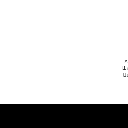
A
Ши
Ц