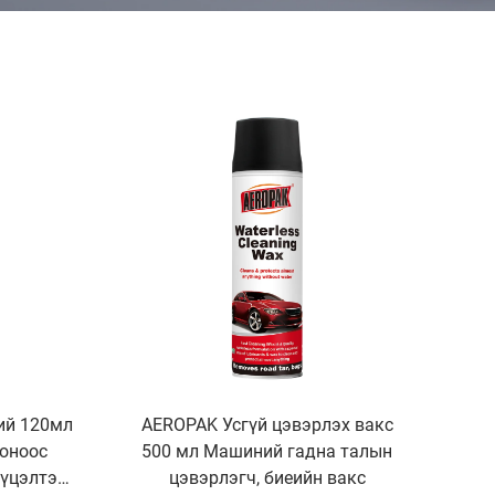
ий 120мл
AEROPAK Усгүй цэвэрлэх вакс
оноос
500 мл Машиний гадна талын
үцэлтэй,
цэвэрлэгч, биеийн вакс