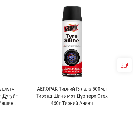
дээрх
лах
эрлэгч
AEROPAK Тирний Гялалз 500мл
г Дугуйг
Тирэнд Шинэ мэт Дүр төрх Өгөх
 Машины
460г Тирний Анивч