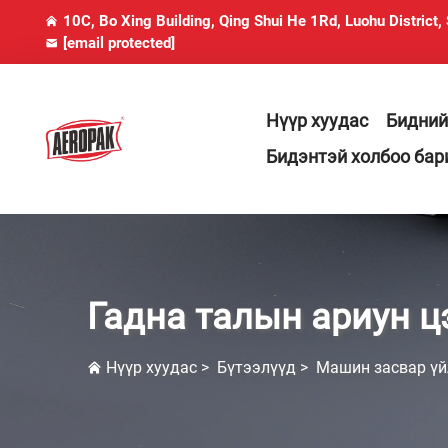
10C, Bo Xing Building, Qing Shui He 1Rd, Luohu District,
[email protected]
Нүүр хуудас
Бидний
Бидэнтэй холбоо бар
Гадна талын ариун ц
Нүүр хуудас
>
Бүтээлүүд
>
Машин засвар үй