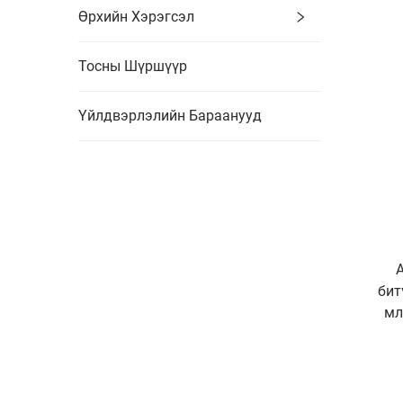
ар
Өрхийн Хэрэгсэл
Тосны Шүршүүр
Үйлдвэрлэлийн Бараанууд
бит
мл
з