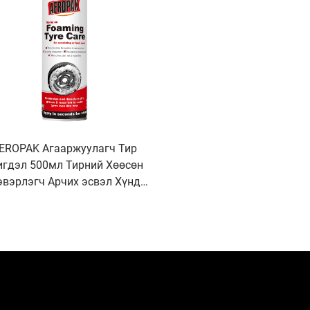
EROPAK Агааржуулагч Тир
гдэл 500мл Тирний Хөөсөн
эвэрлэгч Арчих эсвэл Хүнд
Хөдөлмөр шаардахгүй