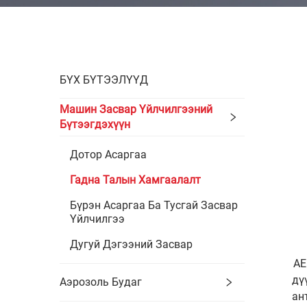
БҮХ БҮТЭЭЛҮҮД
Машин Засвар Үйлчилгээний
Бүтээгдэхүүн
Дотор Асаргаа
Гадна Талын Хамгаалалт
Бүрэн Асаргаа Ба Тусгай Засвар
Үйлчилгээ
Дугуй Дэгээний Засвар
AE
дү
Аэрозоль Будаг
ан