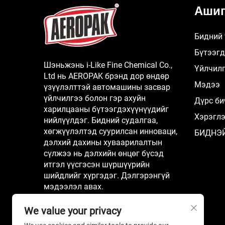
Ашиг
Бидний 
Бүтээгд
Шэньжэнь i-Like Fine Chemical Co.,
Үйлчил
Ltd нь AEROPAK брэнд дор өндөр
Мэдээ
үзүүлэлттэй автомашины засвар
үйлчилгээ болон гэр ахуйн
Дүрс би
харилцааны бүтээгдэхүүнүүдийг
Хэрэгл
нийлүүлдэг. Бидний судалгаа,
хөгжүүлэлтэд суурилсан инноваци,
БИДНЭ
дэлхий дахины хуваарилалтын
сүлжээ нь дэлхийн өнцөг бүсэд
итгэл үүсгэсэн шүршүүрийн
шийдлийг хүргэдэг. Дэлгэрэнгүй
мэдээлэл авах.
We value your privacy