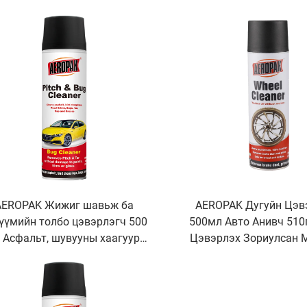
д харах толин дүүрэн усаас
автомашины шилэн 
хамгаалах
борооноос хамгаа
хамгаалалт
AEROPAK Жижиг шавьж ба
AEROPAK Дугуйн Цэв
үүмийн толбо цэвэрлэгч 500
500мл Авто Анивч 510
 Асфальт, шувууны хаагуур,
Цэвэрлэх Зориулсан
амын бохирдлыг цэвэрлэх
Цэвэрлэгч