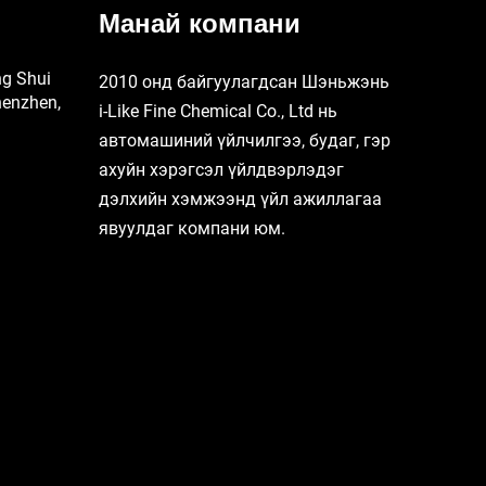
Манай компани
ng Shui
2010 онд байгуулагдсан Шэньжэнь
henzhen,
i-Like Fine Chemical Co., Ltd нь
автомашиний үйлчилгээ, будаг, гэр
ахуйн хэрэгсэл үйлдвэрлэдэг
дэлхийн хэмжээнд үйл ажиллагаа
явуулдаг компани юм.