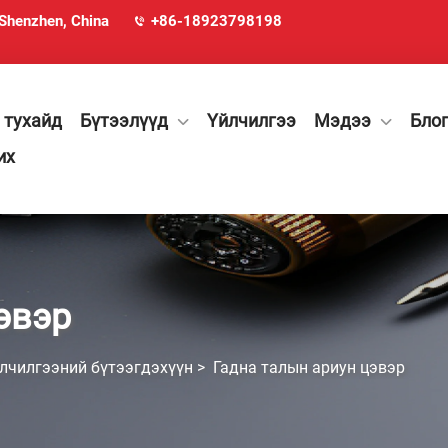
 Shenzhen, China
+86-18923798198
 тухайд
Бүтээлүүд
Үйлчилгээ
Мэдээ
Бло
их
эвэр
лчилгээний бүтээгдэхүүн
>
Гадна талын ариун цэвэр