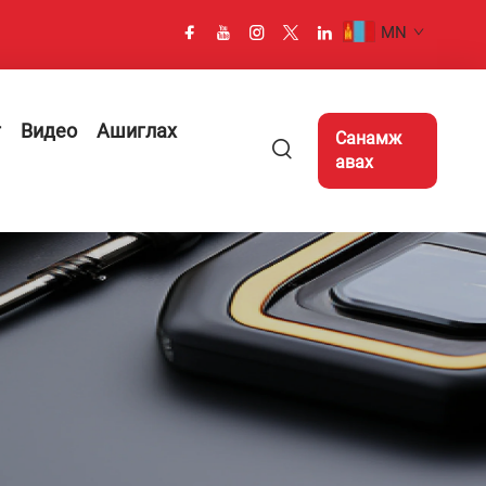
MN
г
Видео
Ашиглах
Санамж
авах