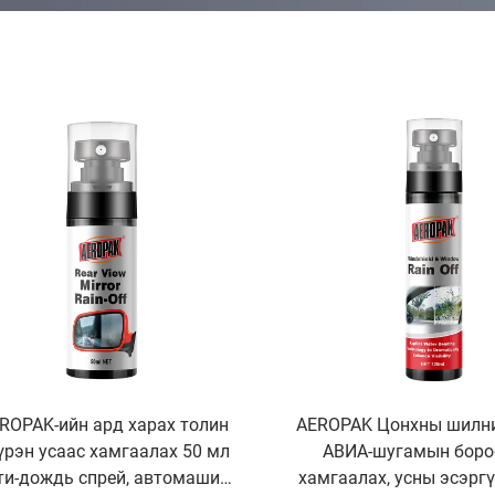
ROPAK-ийн ард харах толин
AEROPAK Цонхны шилн
үрэн усаас хамгаалах 50 мл
АВИА-шугамын боро
ти-дождь спрей, автомашин
хамгаалах, усны эсэргү