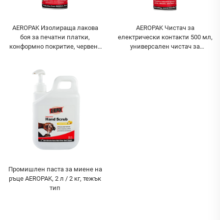
AEROPAK Изолираща лакова
AEROPAK Чистач за
боя за печатни платки,
електрически контакти 500 мл,
конформно покритие, червено
универсален чистач за
спрей покритие за PCB,
електронни контакти
аерозол
Промишлен паста за миене на
ръце AEROPAK, 2 л / 2 кг, тежък
тип