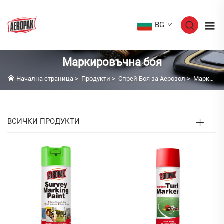
BG
Маркировъчна боя
Начална страница
>
Продукти
>
Спрей Боя за Аерозол
>
Маркировъчна боя
ВСИЧКИ ПРОДУКТИ