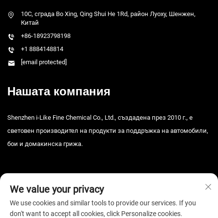
10C, сграда Bo Xing, Qing Shui He 1Rd, район Луоху, Шенжен,
Китай
+86-18923798198
+1 8884148814
[email protected]
Нашата компания
Shenzhen i-Like Fine Chemical Co., Ltd., създадена през 2010 г., е
световен производител на продукти за поддръжка на автомобили,
бои и домакинска грижа.
We value your privacy
We use cookies and similar tools to provide our services. If you
don't want to accept all cookies, click Personalize cookies.
© 2026 Шяньчжън i-Like Fine Chemical Co., Ltd. Всички права