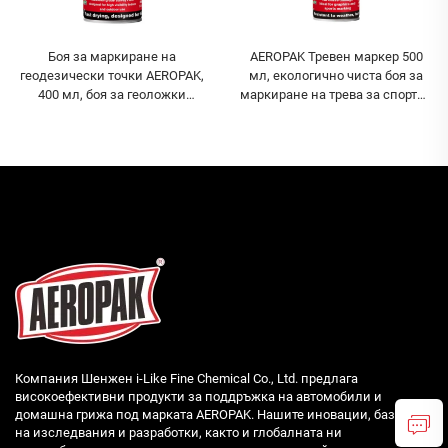
Боя за маркиране на
AEROPAK Тревен маркер 500
геодезически точки AEROPAK,
мл, екологично чиста боя за
400 мл, боя за геоложки
маркиране на трева за спортни
проучвания, боя за
площи
геодезически измервания и
строителство
Компания Шенжен i-Like Fine Chemical Co., Ltd. предлага
високоефективни продукти за поддръжка на автомобили и
домашна грижа под марката AEROPAK. Нашите иновации, базирани
на изследвания и разработки, както и глобалната ни