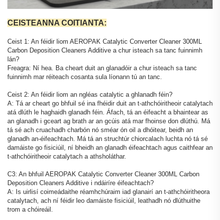
CEISTEANNA COITIANTA:
Ceist 1: An féidir liom AEROPAK Catalytic Converter Cleaner 300ML
Carbon Deposition Cleaners Additive a chur isteach sa tanc fuinnimh
lán?
Freagra: Ní hea. Ba cheart duit an glanadóir a chur isteach sa tanc
fuinnimh mar réiteach cosanta sula líonann tú an tanc.
Ceist 2: An féidir liom an ngléas catalytic a ghlanadh féin?
A: Tá ar cheart go bhfuil sé ina fhéidir duit an t-athchóiritheoir catalytach
atá dlúth le haghaidh glanadh féin. Áfach, tá an éifeacht a bhaintear as
an glanadh i gceart ag brath ar an gcúis atá mar fhoinse don dlúthú. Má
tá sé ach cruachadh charbón nó sméar ón oil a dhóitear, beidh an
glanadh an-éifeachtach. Má tá an struchtúr chiorcalach luchta nó tá sé
damáiste go fisiciúil, ní bheidh an glanadh éifeachtach agus caithfear an
t-athchóiritheoir catalytach a athsholáthar.
C3: An bhfuil AEROPAK Catalytic Converter Cleaner 300ML Carbon
Deposition Cleaners Additive i ndáiríre éifeachtach?
A: Is uirlisí coimeádaithe réamhchúraim iad glanairí an t-athchóiritheora
catalytach, ach ní féidir leo damáiste fisiciúil, leathadh nó dlúthuithe
trom a chóireáil.