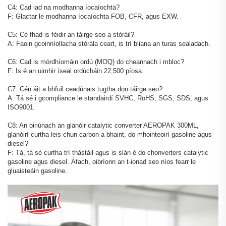
C4: Cad iad na modhanna íocaíochta?
F: Glactar le modhanna íocaíochta FOB, CFR, agus EXW.
C5: Cé fhad is féidir an táirge seo a stóráil?
A: Faoin gcoinníollacha stórála ceart, is trí bliana an turas sealadach.
C6: Cad is mórdhíomáin ordú (MOQ) do cheannach i mbloc?
F: Is é an uimhir íseal ordúcháin 22,500 píosa.
C7: Cén áit a bhfuil ceadúnais tugtha don táirge seo?
A: Tá sé i gcompliance le standairdí SVHC, RoHS, SGS, SDS, agus
ISO9001.
C8: An oiriúnach an glanóir catalytic converter AEROPAK 300ML,
glanóirí curtha leis chun carbon a bhaint, do mhointeoirí gasoline agus
diesel?
F: Tá, tá sé curtha trí thástáil agus is slán é do chonverters catalytic
gasoline agus diesel. Áfach, oibríonn an t-ionad seo níos fearr le
gluaisteáin gasoline.