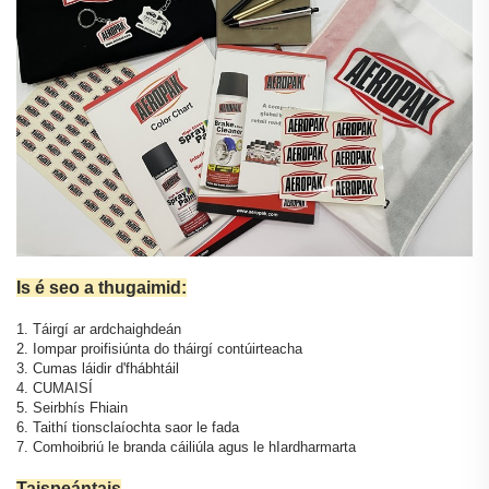
Is é seo a thugaimid:
1. Táirgí ar ardchaighdeán
2. Iompar proifisiúnta do tháirgí contúirteacha
3. Cumas láidir d'fhábhtáil
4. CUMAISÍ
5. Seirbhís Fhiain
6. Taithí tionsclaíochta saor le fada
7. Comhoibriú le branda cáiliúla agus le hIardharmarta
Taispeántais