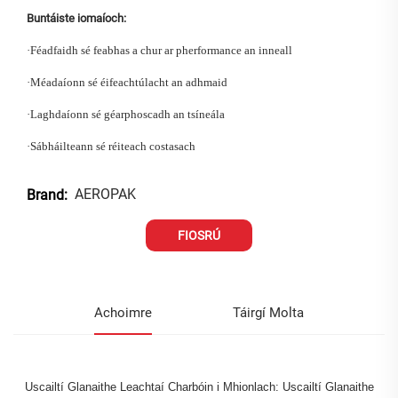
Buntáiste iomaíoch:
·
Féadfaidh sé feabhas a chur ar pherformance an inneall
·
Méadaíonn sé éifeachtúlacht an adhmaid
·
Laghdaíonn sé géarphoscadh an tsíneála
·
Sábháilteann sé réiteach costasach
AEROPAK
Brand:
FIOSRÚ
Achoimre
Táirgí Molta
Uscailtí Glanaithe Leachtaí Charbóin i Mhionlach: Uscailtí Glanaithe