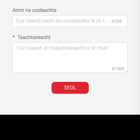
Ainm na cuideachta
0/200
Teachtaireacht
0/1000
SEOL