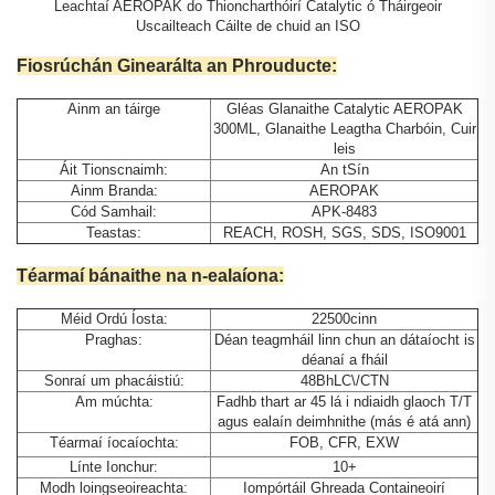
Leachtaí AEROPAK do Thioncharthóirí Catalytic ó Tháirgeoir
Uscailteach Cáilte de chuid an ISO
Fiosrúchán Ginearálta an Phrouducte:
Ainm an táirge
Gléas Glanaithe Catalytic AEROPAK
300ML, Glanaithe Leagtha Charbóin, Cuir
leis
Áit Tionscnaimh:
An tSín
Ainm Branda:
AEROPAK
Cód Samhail:
APK-8483
Teastas:
REACH, ROSH, SGS, SDS, ISO9001
Téarmaí bánaithe na n-ealaíona:
Méid Ordú Íosta:
22500cinn
Praghas:
Déan teagmháil linn chun an dátaíocht is
déanaí a fháil
Sonraí um phacáistiú:
48BhLC\/CTN
Am múchta:
Fadhb thart ar 45 lá i ndiaidh glaoch T/T
agus ealaín deimhnithe (más é atá ann)
Téarmaí íocaíochta:
FOB, CFR, EXW
Línte Ionchur:
10+
Modh loingseoireachta:
Iompórtáil Ghreada Containeoirí