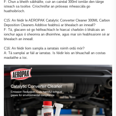
F: Chun a bheith sábháilte, cuir an cainéal 300ml iomlán den táirge
isteach sa tsoilse. Críochnófar an próiseas mheascála go
huathoibríoch.
C15: An féidir le AEROPAK Catalytic Converter Cleaner 300ML Carbon
Deposition Cleaners Additive feabhsú ar bhealach an inneall?
F: Tá, glacann sé go héifeachtach le hiarcaí charbóin ó bhálcais an
ionchur agus ó sheomra an dhoimhne, agus mar sin feabhsaíonn sé ar
bhealach an inneall.
C16: An féidir liom sampla a iarratais roimh ordú mór?
A: Tá samplaí ar fáil ar iarratas. Is féidir leis an bhuachall an costas
maolaithe a íoc.