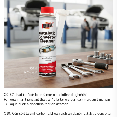
C9: Cé fhad is féidir le ordú mór a sholáthar de ghnáth?
F: Tógann an t-ionsáint thart ar 45 lá tar éis gur fuair muid an t-íncháin
T/T agus nuair a dhearbhaítear an dearadh.
C10: Cén sórt taismí carbon a bheanfaidh an glanóir catalytic converter