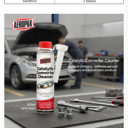
Seirbhísí
3 bliana