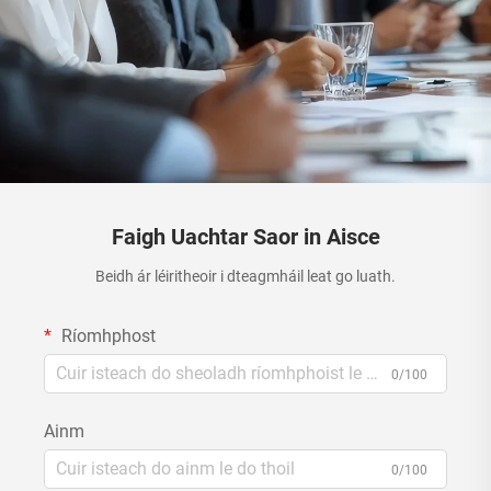
Faigh Uachtar Saor in Aisce
Beidh ár léiritheoir i dteagmháil leat go luath.
Ríomhphost
0/100
Ainm
0/100