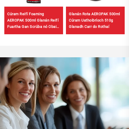
Cúram Reifí Foaming
Glanán Rota AEROPAK 500ml
AEROPAK 500ml Glanán Reifí
Cúram Uathoibríoch 510g
Fuartha Gan Scrúba nó Obair
Glanadh Carr do Rothaí
Dhardh