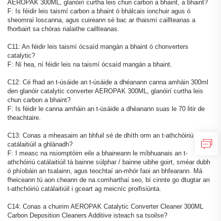
AEROPAK 300ML, glanóirí curtha leis chun carbon a bhaint, a bhaint?
F: Is féidir leis taismí carbon a bhaint ó bhálcais ionchuir agus ó
sheomraí loscanna, agus cuireann sé bac ar thaismí caillteanas a
fhorbairt sa chóras rialaithe caillteanas.
C11: An féidir leis taismí ócsaíd mangán a bhaint ó chonverters
catalytic?
F: Ní hea, ní féidir leis na taismí ócsaíd mangán a bhaint.
C12: Cé fhad an t-úsáide an t-úsáide a dhéanann canna amháin 300ml
den glanóir catalytic converter AEROPAK 300ML, glanóirí curtha leis
chun carbon a bhaint?
F: Is féidir le canna amháin an t-úsáide a dhéanann suas le 70 litir de
theachtaire.
C13: Conas a mheasaim an bhfuil sé de dhíth orm an t-athchóiriú
catálaitiúil a ghlánadh?
F: I measc na nsiomptóim eile a bhaineann le míbhuanais an t-
athchóiriú catálaitiúil tá bainne súlphar / bainne uibhe goirt, sméar dubh
ó phíobáin an tsalainn, agus teochtaí an-mhór faoi an bhfearann. Má
fheiceann tú aon cheann de na comharthaí seo, bí cinnte go dtugtar an
t-athchóiriú catálaitiúil i gceart ag meicníc proifisiúnta.
C14: Conas a chuirim AEROPAK Catalytic Converter Cleaner 300ML
Carbon Deposition Cleaners Additive isteach sa tsoilse?