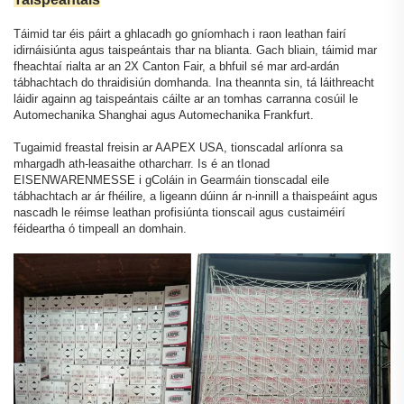
Táimid tar éis páirt a ghlacadh go gníomhach i raon leathan fairí
idirnáisiúnta agus taispeántais thar na blianta. Gach bliain, táimid mar
fheachtaí rialta ar an 2X Canton Fair, a bhfuil sé mar ard-ardán
tábhachtach do thraidisiún domhanda. Ina theannta sin, tá láithreacht
láidir againn ag taispeántais cáilte ar an tomhas carranna cosúil le
Automechanika Shanghai agus Automechanika Frankfurt.
Tugaimid freastal freisin ar AAPEX USA, tionscadal arlíonra sa
mhargadh ath-leasaithe otharcharr. Is é an tIonad
EISENWARENMESSE i gColáin in Gearmáin tionscadal eile
tábhachtach ar ár fhéilire, a ligeann dúinn ár n-innill a thaispeáint agus
nascadh le réimse leathan profisiúnta tionscail agus custaiméirí
féideartha ó timpeall an domhain.