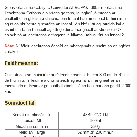
Gléas Glanaithe Catalytic Converter AEROPAK, 300 ml: Glanaithe
Leachtanna Carbona a oibríonn go tapa, le laghdú láithreach ar
pholluithe an ghléisa a chabhraíonn le feabhsú an éifeachta fuinnimh
agus an bhríochta ginearálta an inneall. An bhfuil tú ag iarraidh iad a
úsáid má tá an t-inneall ag rith go dona mar gheall ar shensóirí O2
salach nó ar leachtanna a thagann le blianta i mbuailtíní an inneall?
Nóta:
Ní féidir leachtanna ócsaíd an mhanganais a bhaint as an ngléas
catalytic.
Feidhmeanna:
Cuir isteach sa fhuinniú mar réiteach cosanta. Is leor 300 ml do 70 litir
de fhuinniú. Is féidir é a chur isteach ag aon am, mar gheall ar an
meascadh a dhéantar go huathoibríoch. Tá an tionchar ann go dtí 2,000
km.
Sonraíochtaí:
Sonraí um phacáistiú:
48BhLC\/CTN
Líonadh ML
300ml
Meáchan comhlán
330g
Méid an Táirge
52 mm.d* 206 mm.h