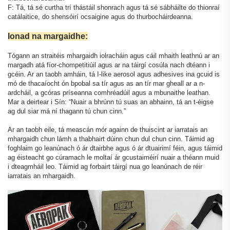
F: Tá, tá sé curtha trí thástáil shonrach agus tá sé sábháilte do thionraí
catálaitice, do shensóirí ocsaigine agus do thurbocháirdeanna.
Ionad na margaidhe:
Tógann an straitéis mhargaidh iolracháin agus cáil mhaith leathnú ar an
margadh atá fíor-chompetitiúil agus ar na táirgí cosúla nach dtéann i
gcéin. Ar an taobh amháin, tá I-like aerosol agus adhesives ina gcuid is
mó de thacaíocht ón bpobal sa tír agus as an tír mar gheall ar a n-
ardcháil, a gcóras príseanna comhréadúil agus a mbunaithe leathan.
Mar a deirtear i Sín: “Nuair a bhrúnn tú suas an abhainn, tá an t-éigse
ag dul siar má ní thagann tú chun cinn.”
Ar an taobh eile, tá meascán mór againn de thuiscint ar iarratais an
mhargaidh chun lámh a thabhairt dúinn chun dul chun cinn. Táimid ag
foghlaim go leanúnach ó ár dtairbhe agus ó ár dtuairimí féin, agus táimid
ag éisteacht go cúramach le moltaí ár gcustaiméirí nuair a théann muid
i dteagmháil leo. Táimid ag forbairt táirgí nua go leanúnach de réir
iarratais an mhargaidh.