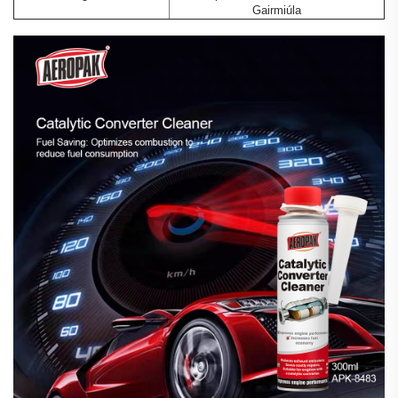
Gairmiúla