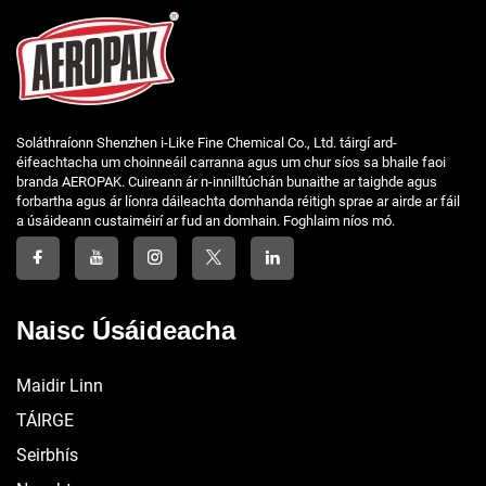
Soláthraíonn Shenzhen i-Like Fine Chemical Co., Ltd. táirgí ard-
éifeachtacha um choinneáil carranna agus um chur síos sa bhaile faoi
branda AEROPAK. Cuireann ár n-innilltúchán bunaithe ar taighde agus
forbartha agus ár líonra dáileachta domhanda réitigh sprae ar airde ar fáil
a úsáideann custaiméirí ar fud an domhain. Foghlaim níos mó.
Naisc Úsáideacha
Maidir Linn
TÁIRGE
Seirbhís