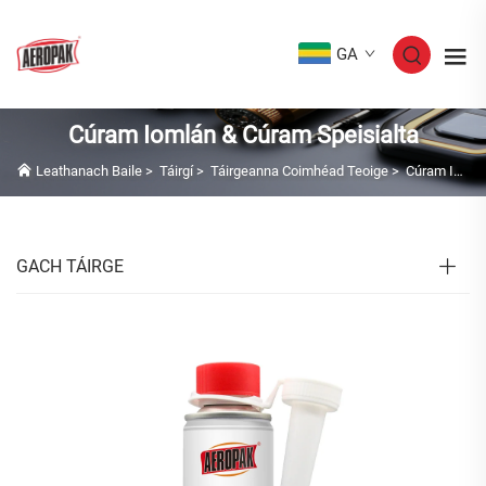
GA
Cúram Iomlán & Cúram Speisialta
Leathanach Baile
>
Táirgí
>
Táirgeanna Coimhéad Teoige
>
Cúram Iomlán & Cúram Speisialta
GACH TÁIRGE