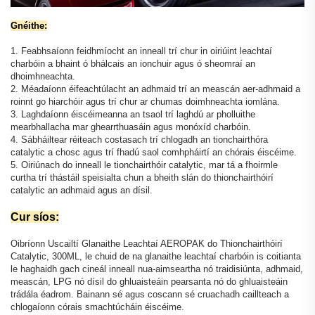
Gnéithe:
1. Feabhsaíonn feidhmíocht an inneall trí chur in oiriúint leachtaí
charbóin a bhaint ó bhálcais an ionchuir agus ó sheomraí an
dhoimhneachta.
2. Méadaíonn éifeachtúlacht an adhmaid trí an meascán aer-adhmaid a
roinnt go hiarchóir agus trí chur ar chumas doimhneachta iomlána.
3. Laghdaíonn éiscéimeanna an tsaol trí laghdú ar pholluithe
mearbhallacha mar ghearrthuasáin agus monóxíd charbóin.
4. Sábháiltear réiteach costasach trí chlogadh an tionchairthóra
catalytic a chosc agus trí fhadú saol comhpháirtí an chórais éiscéime.
5. Oiriúnach do inneall le tionchairthóir catalytic, mar tá a fhoirmle
curtha trí thástáil speisialta chun a bheith slán do thionchairthóirí
catalytic an adhmaid agus an dísil.
Cur síos:
Oibríonn Uscailtí Glanaithe Leachtaí AEROPAK do Thionchairthóirí
Catalytic, 300ML, le chuid de na glanaithe leachtaí charbóin is coitianta
le haghaidh gach cineál inneall nua-aimseartha nó traidisiúnta, adhmaid,
meascán, LPG nó dísil do ghluaisteáin pearsanta nó do ghluaisteáin
trádála éadrom. Bainann sé agus coscann sé cruachadh caillteach a
chlogaíonn córais smachtúcháin éiscéime.