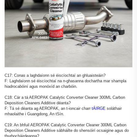
C17: Conas a laghdaíonn sé éiscíochtaí an ghluaisteáin?
F: Laghdaíonn sé éiscíochtaí na n-ghasanna dochartha mar shampla
hiadrocabóiní agus monóxíd an charbóin.
C18: Cár a tá AEROPAK Catalytic Converter Cleaner 300ML Carbon
Deposition Cleaners Additive déanta?
F: Tá sé déanta ag AEROPAK, an t-ioncair charr
tÁIRGE
soláthair
mhaolaithe i Guangdong, An tSín.
C19: An bhfuil AEROPAK Catalytic Converter Cleaner 300ML Carbon
Deposition Cleaners Additive sábháilte do shensóirí ocsaigine agus do
thurbocháirdeanna?