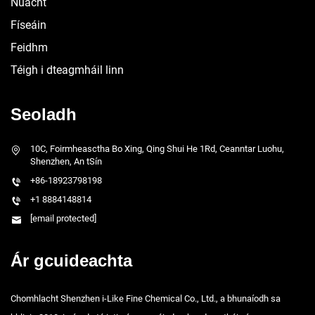
Nuacht
Físeáin
Feidhm
Téigh i dteagmháil linn
Seoladh
10C, Foirmheasctha Bo Xing, Qing Shui He 1Rd, Ceanntar Luohu,
Shenzhen, An tSín
+86-18923798198
+1 8884148814
[email protected]
Ár gcuideachta
Chomhlacht Shenzhen i-Like Fine Chemical Co., Ltd., a bhunaíodh sa