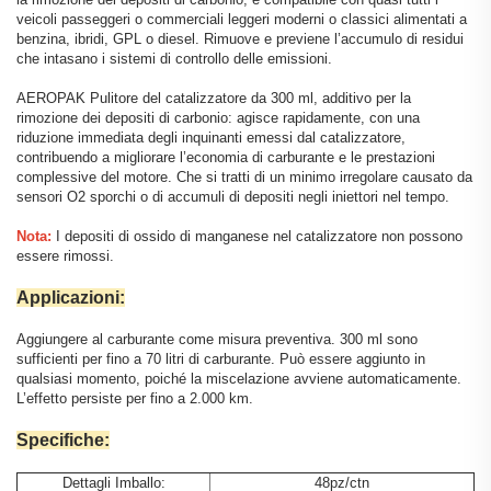
veicoli passeggeri o commerciali leggeri moderni o classici alimentati a
benzina, ibridi, GPL o diesel. Rimuove e previene l’accumulo di residui
che intasano i sistemi di controllo delle emissioni.
AEROPAK Pulitore del catalizzatore da 300 ml, additivo per la
rimozione dei depositi di carbonio: agisce rapidamente, con una
riduzione immediata degli inquinanti emessi dal catalizzatore,
contribuendo a migliorare l’economia di carburante e le prestazioni
complessive del motore. Che si tratti di un minimo irregolare causato da
sensori O2 sporchi o di accumuli di depositi negli iniettori nel tempo.
Nota:
I depositi di ossido di manganese nel catalizzatore non possono
essere rimossi.
Applicazioni:
Aggiungere al carburante come misura preventiva. 300 ml sono
sufficienti per fino a 70 litri di carburante. Può essere aggiunto in
qualsiasi momento, poiché la miscelazione avviene automaticamente.
L’effetto persiste per fino a 2.000 km.
Specifiche:
Dettagli Imballo:
48pz/ctn