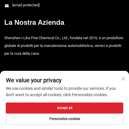
[email protected]
La Nostra Azienda
Shenzhen i-Like Fine Chemical Co., Ltd., fondata nel 2010, è un produttore
globale di prodotti per la manutenzione automobilistica, vernici e prodotti
per la cura della casa.
We value your privacy
We use cookies and similar tools to provide our services. If you
don't want to accept all cookies, click Personalize cookies.
Diritti d'autore © 2026 Shenzhen i-Like Fine Chemical Co., Ltd. Tutti i diritti
riservati. -
Informativa sulla privacy
Accept all
Personalize cookies