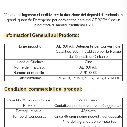
Vendita all’ingrosso di additivi per la rimozione dei depositi di carbonio in
grandi quantità: Detergente per convertitori catalitici AEROPAK da un
produttore di aerosol certificato ISO
Informazioni Generali sul Prodotto:
Nome prodotto
AEROPAK Detergente per Convertitore
Catalitico 300 ml, Additivo per la Pulizia
dei Depositi di Carbonio
Luogo di Origine:
Cina
Nome del marchio:
AEROPAK
Numero di modello:
APK-8483
Certificazione:
REACH, ROSH, SGS, SDS, ISO9001
Condizioni commerciali dei prodotti:
Quantità Minima di Ordine:
22500 pezzi
Prezzo:
Contattaci per il preventivo più aggiornato
Dettagli Imballo:
48pz/ctn
Tempo di Consegna:
Circa 45 giorni dopo ricevuta del deposito
T/T e della grafica confermata (se
prevista)