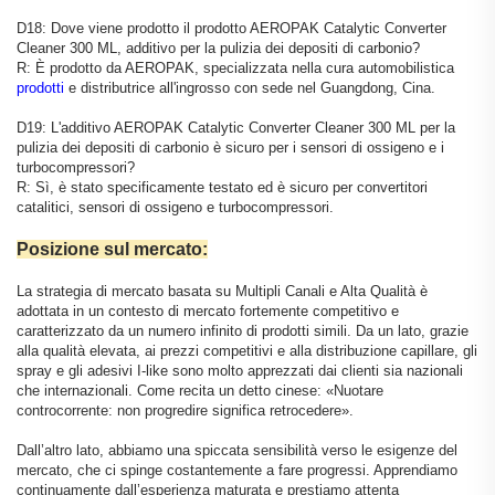
D18: Dove viene prodotto il prodotto AEROPAK Catalytic Converter
Cleaner 300 ML, additivo per la pulizia dei depositi di carbonio?
R: È prodotto da AEROPAK, specializzata nella cura automobilistica
prodotti
e distributrice all'ingrosso con sede nel Guangdong, Cina.
D19: L'additivo AEROPAK Catalytic Converter Cleaner 300 ML per la
pulizia dei depositi di carbonio è sicuro per i sensori di ossigeno e i
turbocompressori?
R: Sì, è stato specificamente testato ed è sicuro per convertitori
catalitici, sensori di ossigeno e turbocompressori.
Posizione sul mercato:
La strategia di mercato basata su Multipli Canali e Alta Qualità è
adottata in un contesto di mercato fortemente competitivo e
caratterizzato da un numero infinito di prodotti simili. Da un lato, grazie
alla qualità elevata, ai prezzi competitivi e alla distribuzione capillare, gli
spray e gli adesivi I-like sono molto apprezzati dai clienti sia nazionali
che internazionali. Come recita un detto cinese: «Nuotare
controcorrente: non progredire significa retrocedere».
Dall’altro lato, abbiamo una spiccata sensibilità verso le esigenze del
mercato, che ci spinge costantemente a fare progressi. Apprendiamo
continuamente dall’esperienza maturata e prestiamo attenta