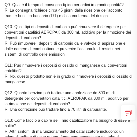
Q9: Qual è il tempo di consegna tipico per ordini in grandi quantità?
R: La consegna richiede circa 45 giorni dalla ricezione dell’acconto
tramite bonifico bancario (T/T) e dalla conferma del design.
Q10: Quali tipi di depositi di carbonio può rimuovere il detergente per
convertitori catalitici AEROPAK da 300 ml, additivo per la rimozione dei
depositi di carbonio?
R: Può rimuovere i depositi di carbonio dalle valvole di aspirazione e
dalle camere di combustione e prevenire l’accumulo di residui nei
sistemi di controllo delle emissioni.
Q11: Può rimuovere i depositi di ossido di manganese dai convertitori
catalitici?
R: No, questo prodotto non è in grado di rimuovere i depositi di ossido di
manganese.
Q12: Quanta benzina può trattare una confezione da 300 ml di
detergente per convertitori catalitici AEROPAK da 300 ml, additivo per
la rimozione dei depositi di carbonio?
R: Una confezione può trattare fino a 70 litri di carburante.
Q13: Come faccio a capire se il mio catalizzatore ha bisogno di essere
pulito?
R: Altri sintomi di malfunzionamento del catalizzatore includono: un
odore di zolfo o di uova marce, fumo nero proveniente dal tubo di