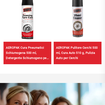
AEROPAK Cura Pneumatici
AEROPAK Pulitore Cerchi 500
Schiumogena 500 ml,
ml, Cura Auto 510 g, Pulizia
Detergente Schiumogeno per
Auto per Cerchi
Pneumatici, Nessuna
Spazzolatura o Lavoro
Intenso