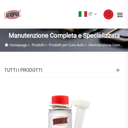
IT
Manutenzione Completa e Specializzata
Homepage
>
Prodotti
>
Prodotti per Cura Auto
>
Manutenzione Completa e Specializzata
TUTTI I PRODOTTI