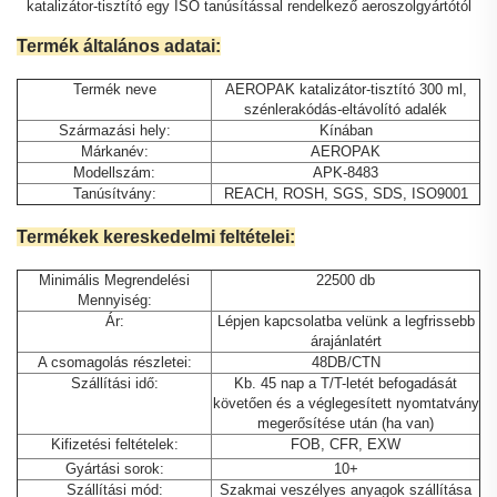
katalizátor-tisztító egy ISO tanúsítással rendelkező aeroszolgyártótól
Termék általános adatai:
Termék neve
AEROPAK katalizátor-tisztító 300 ml,
szénlerakódás-eltávolító adalék
Származási hely:
Kínában
Márkanév:
AEROPAK
Modellszám:
APK-8483
Tanúsítvány:
REACH, ROSH, SGS, SDS, ISO9001
Termékek kereskedelmi feltételei:
Minimális Megrendelési
22500 db
Mennyiség:
Ár:
Lépjen kapcsolatba velünk a legfrissebb
árajánlatért
A csomagolás részletei:
48DB/CTN
Szállítási idő:
Kb. 45 nap a T/T-letét befogadását
követően és a véglegesített nyomtatvány
megerősítése után (ha van)
Kifizetési feltételek:
FOB, CFR, EXW
Gyártási sorok:
10+
Szállítási mód:
Szakmai veszélyes anyagok szállítása