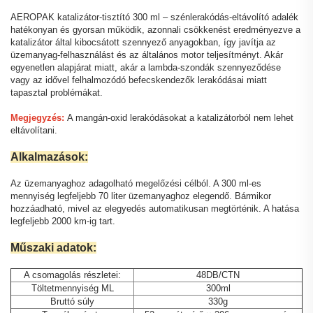
AEROPAK katalizátor-tisztító 300 ml – szénlerakódás-eltávolító adalék
hatékonyan és gyorsan működik, azonnali csökkenést eredményezve a
katalizátor által kibocsátott szennyező anyagokban, így javítja az
üzemanyag-felhasználást és az általános motor teljesítményt. Akár
egyenetlen alapjárat miatt, akár a lambda-szondák szennyeződése
vagy az idővel felhalmozódó befecskendezők lerakódásai miatt
tapasztal problémákat.
Megjegyzés:
A mangán-oxid lerakódásokat a katalizátorból nem lehet
eltávolítani.
Alkalmazások:
Az üzemanyaghoz adagolható megelőzési célból. A 300 ml-es
mennyiség legfeljebb 70 liter üzemanyaghoz elegendő. Bármikor
hozzáadható, mivel az elegyedés automatikusan megtörténik. A hatása
legfeljebb 2000 km-ig tart.
Műszaki adatok:
A csomagolás részletei:
48DB/CTN
Töltetmennyiség ML
300ml
Bruttó súly
330g