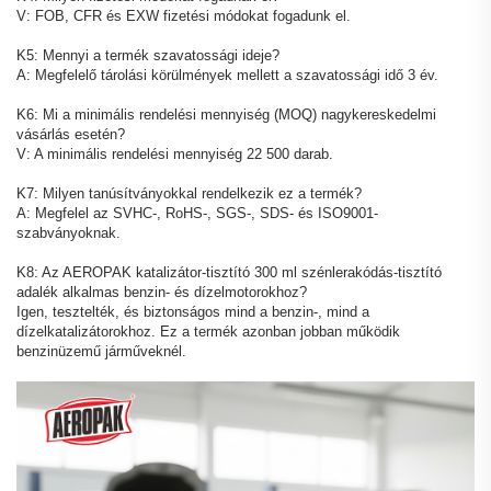
V: FOB, CFR és EXW fizetési módokat fogadunk el.
K5: Mennyi a termék szavatossági ideje?
A: Megfelelő tárolási körülmények mellett a szavatossági idő 3 év.
K6: Mi a minimális rendelési mennyiség (MOQ) nagykereskedelmi
vásárlás esetén?
V: A minimális rendelési mennyiség 22 500 darab.
K7: Milyen tanúsítványokkal rendelkezik ez a termék?
A: Megfelel az SVHC-, RoHS-, SGS-, SDS- és ISO9001-
szabványoknak.
K8: Az AEROPAK katalizátor-tisztító 300 ml szénlerakódás-tisztító
adalék alkalmas benzin- és dízelmotorokhoz?
Igen, tesztelték, és biztonságos mind a benzin-, mind a
dízelkatalizátorokhoz. Ez a termék azonban jobban működik
benzinüzemű járműveknél.