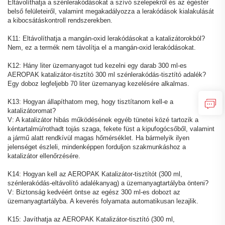
Eltávolíthatja a szénlerakódásokat a szívó szelepekről és az égéstér
belső felületeiről, valamint megakadályozza a lerakódások kialakulását
a kibocsátáskontroll rendszerekben.
K11: Eltávolíthatja a mangán-oxid lerakódásokat a katalizátorokból?
Nem, ez a termék nem távolítja el a mangán-oxid lerakódásokat.
K12: Hány liter üzemanyagot tud kezelni egy darab 300 ml-es
AEROPAK katalizátor-tisztító 300 ml szénlerakódás-tisztító adalék?
Egy doboz legfeljebb 70 liter üzemanyag kezelésére alkalmas.
K13: Hogyan állapíthatom meg, hogy tisztítanom kell-e a
katalizátoromat?
V: A katalizátor hibás működésének egyéb tünetei közé tartozik a
kéntartalmú/rothadt tojás szaga, fekete füst a kipufogócsőből, valamint
a jármű alatt rendkívül magas hőmérséklet. Ha bármelyik ilyen
jelenséget észleli, mindenképpen forduljon szakmunkáshoz a
katalizátor ellenőrzésére.
K14: Hogyan kell az AEROPAK Katalizátor-tisztítót (300 ml,
szénlerakódás-eltávolító adalékanyag) a üzemanyagtartályba önteni?
V: Biztonság kedvéért öntse az egész 300 ml-es dobozt az
üzemanyagtartályba. A keverés folyamata automatikusan lezajlik.
K15: Javíthatja az AEROPAK Katalizátor-tisztító (300 ml,