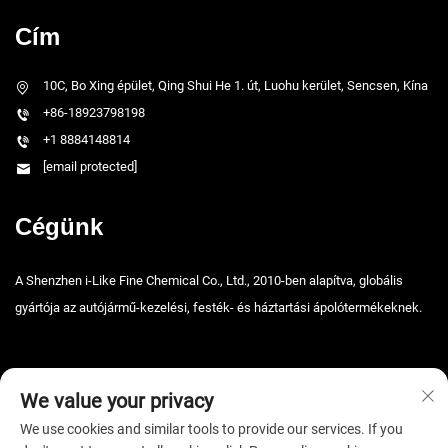
Cím
10C, Bo Xing épület, Qing Shui He 1. út, Luohu kerület, Sencsen, Kína
+86-18923798198
+1 8884148814
[email protected]
Cégünk
A Shenzhen i-Like Fine Chemical Co., Ltd., 2010-ben alapítva, globális
gyártója az autójármű-kezelési, festék- és háztartási ápolótermékeknek.
We value your privacy
We use cookies and similar tools to provide our services. If you