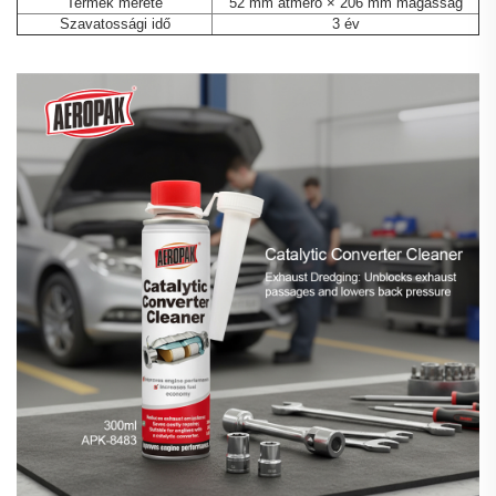
Termék mérete
52 mm átmérő × 206 mm magasság
Szavatossági idő
3 év