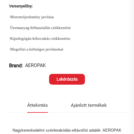
Versenyelőny:
·
Motorteljesítmény javítása
·
Üzemanyag-felhasználás csökkentése
·
Kipufogógáz-kibocsátás csökkentése
·
Megelőzi a költséges javításokat
AEROPAK
Brand:
Lekérdezés
Áttekintés
Ajánlott termékek
Nagykereskedelmi szénlerakódás-eltávolító adalék: AEROPAK