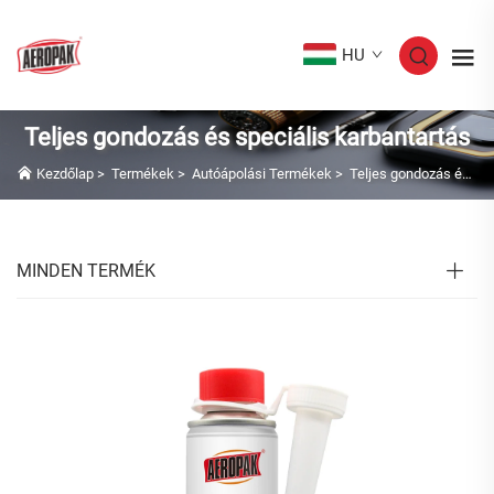
HU
Teljes gondozás és speciális karbantartás
Kezdőlap
>
Termékek
>
Autóápolási Termékek
>
Teljes gondozás és speciális karbantartás
MINDEN TERMÉK