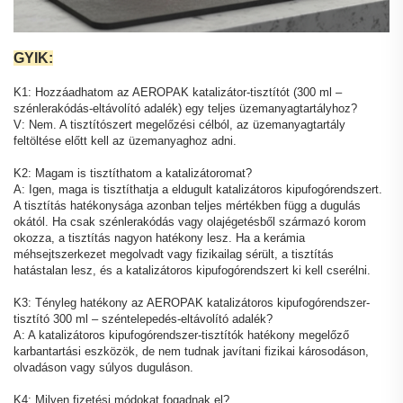
GYIK:
K1: Hozzáadhatom az AEROPAK katalizátor-tisztítót (300 ml –
szénlerakódás-eltávolító adalék) egy teljes üzemanyagtartályhoz?
V: Nem. A tisztítószert megelőzési célból, az üzemanyagtartály
feltöltése előtt kell az üzemanyaghoz adni.
K2: Magam is tisztíthatom a katalizátoromat?
A: Igen, maga is tisztíthatja a eldugult katalizátoros kipufogórendszert.
A tisztítás hatékonysága azonban teljes mértékben függ a dugulás
okától. Ha csak szénlerakódás vagy olajégetésből származó korom
okozza, a tisztítás nagyon hatékony lesz. Ha a kerámia
méhsejtszerkezet megolvadt vagy fizikailag sérült, a tisztítás
hatástalan lesz, és a katalizátoros kipufogórendszert ki kell cserélni.
K3: Tényleg hatékony az AEROPAK katalizátoros kipufogórendszer-
tisztító 300 ml – széntelepedés-eltávolító adalék?
A: A katalizátoros kipufogórendszer-tisztítók hatékony megelőző
karbantartási eszközök, de nem tudnak javítani fizikai károsodáson,
olvadáson vagy súlyos duguláson.
K4: Milyen fizetési módokat fogadnak el?