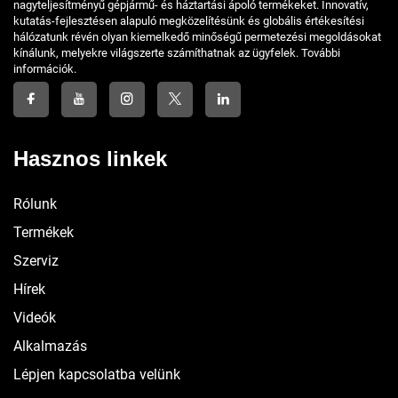
nagyteljesítményű gépjármű- és háztartási ápoló termékeket. Innovatív,
kutatás-fejlesztésen alapuló megközelítésünk és globális értékesítési
hálózatunk révén olyan kiemelkedő minőségű permetezési megoldásokat
kínálunk, melyekre világszerte számíthatnak az ügyfelek. További
információk.
Hasznos linkek
Rólunk
Termékek
Szerviz
Hírek
Videók
Alkalmazás
Lépjen kapcsolatba velünk