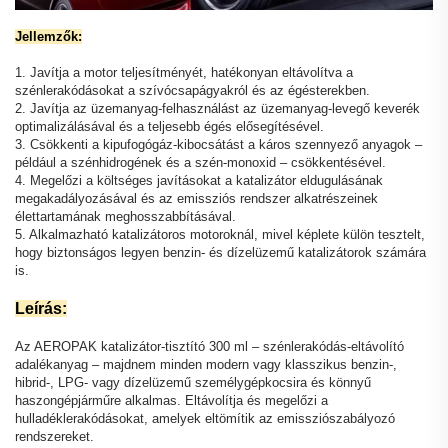
Jellemzők:
1. Javítja a motor teljesítményét, hatékonyan eltávolítva a
szénlerakódásokat a szívócsapágyakról és az égésterekben.
2. Javítja az üzemanyag-felhasználást az üzemanyag-levegő keverék
optimalizálásával és a teljesebb égés elősegítésével.
3. Csökkenti a kipufogógáz-kibocsátást a káros szennyező anyagok –
például a szénhidrogének és a szén-monoxid – csökkentésével.
4. Megelőzi a költséges javításokat a katalizátor eldugulásának
megakadályozásával és az emissziós rendszer alkatrészeinek
élettartamának meghosszabbításával.
5. Alkalmazható katalizátoros motoroknál, mivel képlete külön tesztelt,
hogy biztonságos legyen benzin- és dízelüzemű katalizátorok számára
is.
Leírás:
Az AEROPAK katalizátor-tisztító 300 ml – szénlerakódás-eltávolító
adalékanyag – majdnem minden modern vagy klasszikus benzin-,
hibrid-, LPG- vagy dízelüzemű személygépkocsira és könnyű
haszongépjárműre alkalmas. Eltávolítja és megelőzi a
hulladéklerakódásokat, amelyek eltömítik az emissziószabályozó
rendszereket.