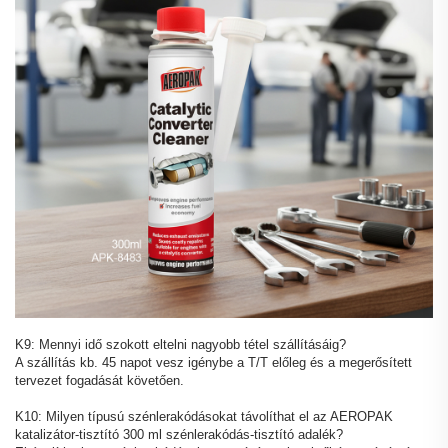
K9: Mennyi idő szokott eltelni nagyobb tétel szállításáig?
A szállítás kb. 45 napot vesz igénybe a T/T előleg és a megerősített
tervezet fogadását követően.
K10: Milyen típusú szénlerakódásokat távolíthat el az AEROPAK
katalizátor-tisztító 300 ml szénlerakódás-tisztító adalék?