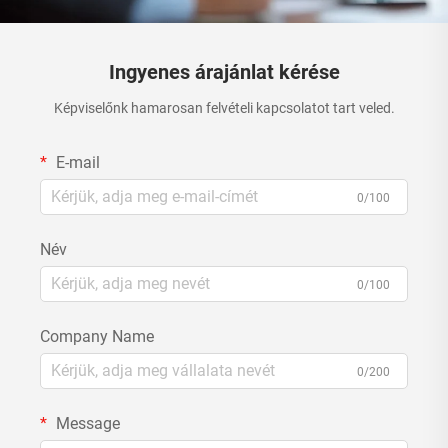
Ingyenes árajánlat kérése
Képviselőnk hamarosan felvételi kapcsolatot tart veled.
E-mail
0/100
Név
0/100
Company Name
0/200
Message