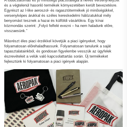
A többcsatornás és jó minőségű piacstratégia a heves versenyhelyzet
és a végtelenül hasonló termékek környezetében került bevezetésre.
Egyrészt az I-like aeroszol- és ragasztótermékek jó minőségükkel,
versenyképes árukkal és széles kereskedelmi hálózatukkal mély
benyomást tesznek a hazai és külföldi vásárlókra. Egy kínai
közmondás szerint: „Folyó felfelé evezni – ha nem haladunk előre,
visszaesünk.”
Másrészt éles piaci érzékkel követjük a piaci igényeket, hogy
folyamatosan előrehaladhassunk. Folyamatosan tanulunk a saját
tapasztalatainkból, és gondosan figyelembe vesszük az ügyfelek
észrevételeit a velük való kapcsolattartás során. Új termékeket
fejlesztünk ki folyamatosan a piaci igények alapján.