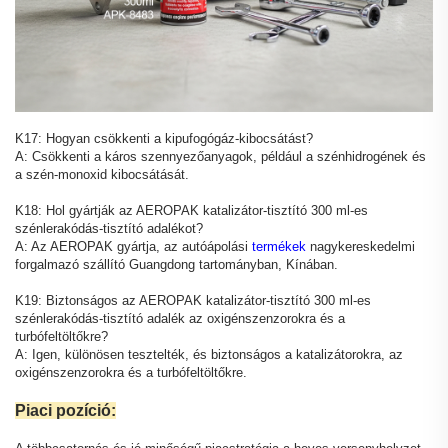
K17: Hogyan csökkenti a kipufogógáz-kibocsátást?
A: Csökkenti a káros szennyezőanyagok, például a szénhidrogének és
a szén-monoxid kibocsátását.
K18: Hol gyártják az AEROPAK katalizátor-tisztító 300 ml-es
szénlerakódás-tisztító adalékot?
A: Az AEROPAK gyártja, az autóápolási
termékek
nagykereskedelmi
forgalmazó szállító Guangdong tartományban, Kínában.
K19: Biztonságos az AEROPAK katalizátor-tisztító 300 ml-es
szénlerakódás-tisztító adalék az oxigénszenzorokra és a
turbófeltöltőkre?
A: Igen, különösen tesztelték, és biztonságos a katalizátorokra, az
oxigénszenzorokra és a turbófeltöltőkre.
Piaci pozíció: