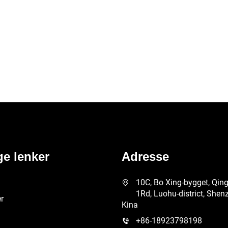
ge lenker
Adresse
10C, Bo Xing-bygget, Qin
1Rd, Luohu-district, Shen
r
Kina
+86-18923798198