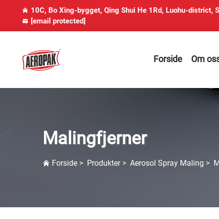
10C, Bo Xing-bygget, Qing Shui He 1Rd, Luohu-district, 
[email protected]
Forside
Om os
Malingfjerner
Forside
>
Produkter
>
Aerosol Spray Maling
>
M