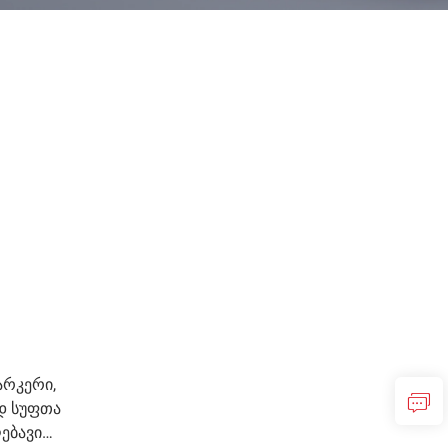
არკერი,
დ სუფთა
ღებავი