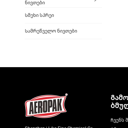
ს
Ნივთები
სამ
Სმეხი Სპრეი
Სამრეწველო Ნივთები
Გამ
ბმუ
Ჩვენს 