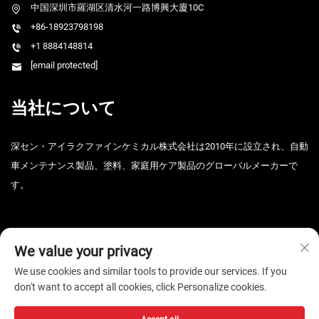
中国深圳市羅湖区清水河一路博興大廈10C
+86-18923798198
+1 8884148814
[email protected]
当社について
深セン・アイラクファインケミカル株式会社は2010年に設立され、自動
車メンテナンス製品、塗料、家庭用ケア製品のグローバルメーカーで
す。
We value your privacy
We use cookies and similar tools to provide our services. If you
don't want to accept all cookies, click Personalize cookies.
Copyright © 2026 深セン市アイライクファインケミカル株式会社、著作
権所有。 -
プライバシーポリシー