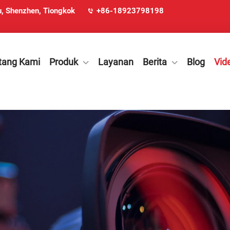
u, Shenzhen, Tiongkok
+86-18923798198
tang Kami
Produk
Layanan
Berita
Blog
Vid