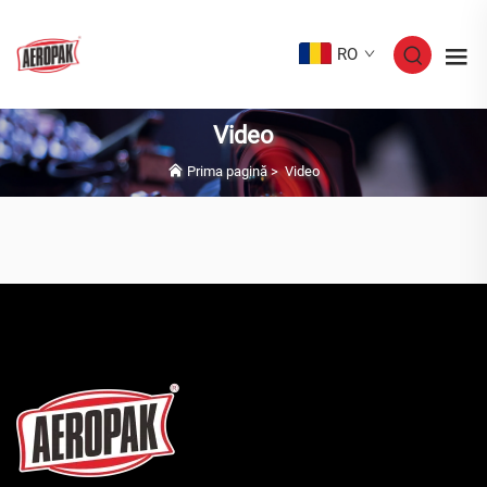
RO
Video
Prima pagină
>
Video