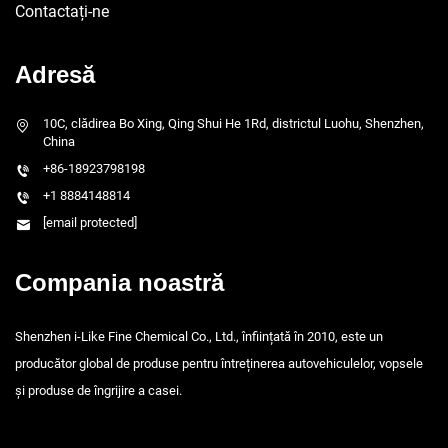
Contactați-ne
Adresă
10C, clădirea Bo Xing, Qing Shui He 1Rd, districtul Luohu, Shenzhen,
China
+86-18923798198
+1 8884148814
[email protected]
Compania noastră
Shenzhen i-Like Fine Chemical Co., Ltd., înființată în 2010, este un
producător global de produse pentru întreținerea autovehiculelor, vopsele
și produse de îngrijire a casei.