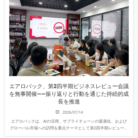
エアロパック、第2四半期ビジネスレビュー会議
を無事開催――振り返りと行動を通じた持続的成
長を推進
2026/07/14
エアロパックは、AIの活用、サプライチェーンの最適化、および
グローバル市場への訪問を重点テーマとして第2四半期レビューを
終了しました。エリックCEOは、今後 southeast Asia への戦略的顧