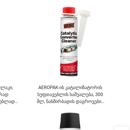
საცმლის
საღებავი, რომელიც
ს სპრეი
წინააღმდეგობას აძლევს
გამოვარდნასა და ჩაზნექვას
 ლაკი,
AEROPAK-ის კატალიზატორის
არად
სუფთავებლის საშუალება, 300
ნებლად
მლ, ნახშირბადის დაგროვების
ლი, PCB
სუფთავებლის დამატება