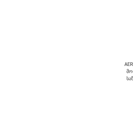
AER
მო
სა