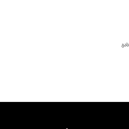
გას
ავტ