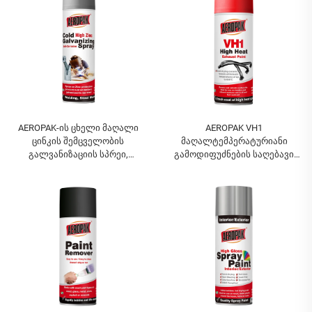
ფერწერა
AEROPAK-ის ცხელი მაღალი
AEROPAK VH1
ცინკის შემცველობის
მაღალტემპერატურიანი
გალვანიზაციის სპრეი,
გამოდიფუძნების საღებავი
რომელიც თავისდათავად
400 მლ, საწარმოს პირდაპირი
აფერხებს რკინის ჟანგბას,
მიწოდება, რამდენიმე ფერისა
ცხელი გალვანიზაციის სპრეი
და ტიპის სპრეი საღებავი
ფერწერო საშუალება, ცხელი
გალვანიზაციის შემადგენელი
სპრეი