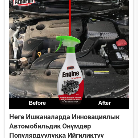
Неге Ишканаларда Инновациялык
Автомобильдик Өнүмдөр
Популярдуулукка Ийгиликтүү