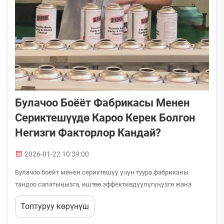
Булачоо Боёёт Фабрикасы Менен
Сериктешүүдө Кароо Керек Болгон
Негизги Факторлор Кандай?
2026-01-22 10:39:00
Булачоо боёйт менен сериктешүү үчүн туура фабриканы
тандоо сапатыңызга, иштөө эффективдүүлүгүңүзгө жана
рыноктогу ийгиликке чоң таасир этэ турган бир нече маанилүү
Топтуруу көрүнүш
факторлорду убакыт ылайык баалоону талап кылат. Булачоо
боёйт...