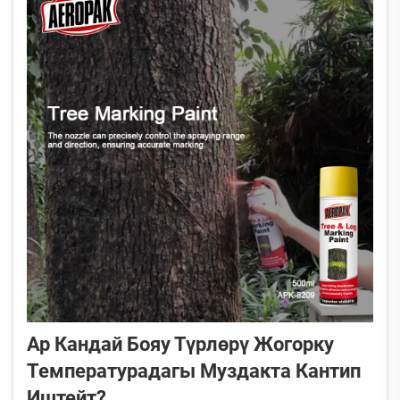
Ар Кандай Бояу Түрлөрү Жогорку
Температурадагы Муздакта Кантип
Иштейт?