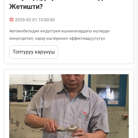
Жетишти?
2026-02-01 10:00:00
Автомобильдик индустрия ишканалардагы иштерди
жеңилдетип, карау иштеринин эффективдүүлүгүн
жогорулатуучу жаңы технологиялык чечимдер менен өнүгүп
Топтуруу көрүнүш
барып жатат. Бүгүнкү заманбап транспорт каражаттарын
карау иштери бир нече милдетти бир укта аткарып, бирок
туруктуу натыйжа берүүчү универсалдуу продукттарды талап
кылат...