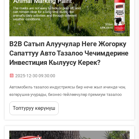
B2B Сатып Алуучулар Неге Жогорку
Сапаттуу Авто Тазалоо Чечимдерине
Инвестиция Кылуусу Керек?
2025-12-30 09:30:00
Автомобиль тазалоо индустриясы бир нече жыл ичинде чоң
өзгөрүшкө учурады, бизнес-тейлөөчүлөр премиум тазалоо
чечимдеринин маанисин арттырып таанып билишет.
Топтуруу көрүнүш
Профессионалдуу авто тазалоо кызматтары, автопарк
менеджмент компаниялары жана автомобиль...