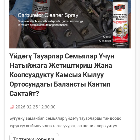
Үйдөгү Тауарлар Семьялар Үчүн
Натыйжага Жетиштириш Жана
Коопсуздукту Камсыз Кылуу
Ортосундагы Балансты Кантип
Сактайт?
2026-02-25 12:30:00
Бүгүнкү заманбап семьялар үйдөгү тауарларды тандоодо
туруктуу кыйынчылыктарга учурат, анткени алар күчтүү
тазалоо натыйжаларын берип, балдар менен жаныбарлары
Топтуруу көрүнүш