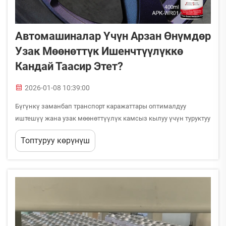
Автомашиналар Үчүн Арзан Өнүмдөр
Узак Мөөнөттүк Ишенчтүүлүккө
Кандай Таасир Этет?
2026-01-08 10:39:00
Бүгүнкү заманбап транспорт каражаттары оптималдуу
иштешүү жана узак мөөнөттүүлүк камсыз кылуу үчүн туруктуу
техникалык кызмат көрсөтүүнүн тиешелүү ыкмаларына көп
Топтуруу көрүнүш
таянышат. Бардык түрлүү техникалык кызмат көрсөтүү
тауарларынын ичинен двигательди тазалоочу препарат
двигательдин саламаттыгын сактоо жана...