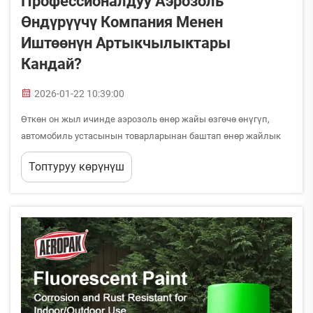
Профессионалдуу Аэрозоль
Өндүрүүчү Компания Менен
Иштөөнүн Артыкчылыктары
Кандай?
2026-01-22 10:39:00
Өткөн он жыл ичинде аэрозоль өнөр жайы өзгөчө өнүгүп,
автомобиль устасынын товарларынан баштап өнөр жайлык
тазалоо эритмелерге чейинки ар кандай тармактардагы
Топтуруу көрүнүш
компаниялар профессионалдуу аэрозоль өндүрүүчү менен
сериктешүүнүн маанисин тааныды...