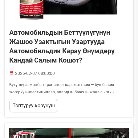
Автомобильдын Беттүүлүгүнүн
Жашоо Узактыгын Узартууда
Автомобильдик Карау Өнүмдөрү
Кандай Салым Кошот?
2026-02-07 08:00:00
Бүгүнкү заманбап транспорт каражаттары — бул баасы
жогорку инвестициялар, алардын баасын жана сырткы
көрүнүшүн узак мөөнөткө сактоо үчүн туура карау керек.
Топтуруу көрүнүш
Автомобильдик беттер туруктуу таасир этүүчү катаал табигый
факторлорго, атап айтканда, УФ-сәулелерге, кислоталуу
жаанга, жол тузуна...