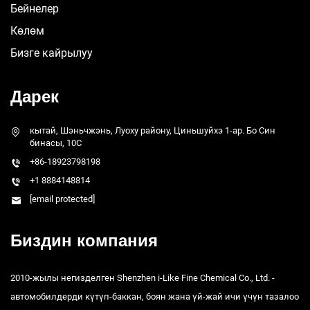
Бейнелер
Көлөм
Бизге кайрылуу
Дарек
кытай, Шэньчжэнь, Луоху району, Циньшуйхэ 1-ар. Бо Син
бинасы, 10C
+86-18923798198
+1 8884148814
[email protected]
Биздин компания
2010-жылы негизделген Shenzhen i-Like Fine Chemical Co., Ltd. -
автомобилдерди күтүп-баккан, боян жана үй-жай ичи үчүн тазалоо