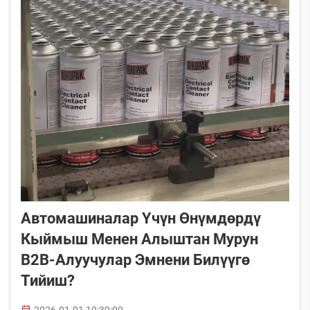
Автомашиналар Үчүн Өнүмдөрдү
Кыймыш Менен Алыштан Мурун
B2B-Алуучулар Эмнени Билүүгө
Тийиш?