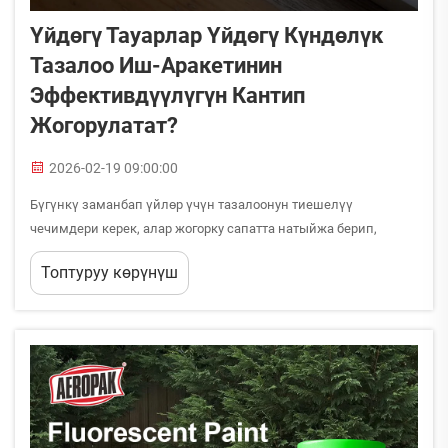
Үйдөгү Тауарлар Үйдөгү Күндөлүк
Тазалоо Иш-Аракетинин
Эффективдүүлүгүн Кантип
Жогорулатат?
2026-02-19 09:00:00
Бүгүнкү заманбап үйлөр үчүн тазалоонун тиешелүү
чечимдери керек, алар жогорку сапатта натыйжа берип,
убакытты жана күч-кубатты экономиялайт. Үйдөгү
Топтуруу көрүнүш
тауарлардын туура тандалышы сиздин күндөлүк тазалоо
рутинаны карыстарында толук өзгөртүп, аны эффективдүүрөк
жана тереңирөк кылат…