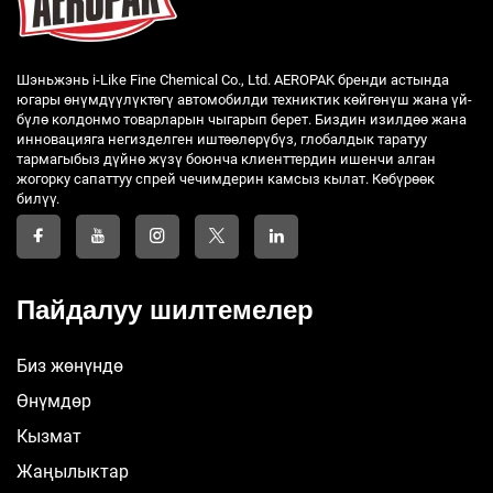
Шэньжэнь i-Like Fine Chemical Co., Ltd. AEROPAK бренди астында
югары өнүмдүүлүктөгү автомобилди техниктик көйгөнүш жана үй-
бүлө колдонмо товарларын чыгарып берет. Биздин изилдөө жана
инновацияга негизделген иштөөлөрүбүз, глобалдык таратуу
тармагыбыз дүйнө жүзү боюнча клиенттердин ишенчи алган
жогорку сапаттуу спрей чечимдерин камсыз кылат. Көбүрөөк
билүү.
Пайдалуу шилтемелер
Биз жөнүндө
Өнүмдөр
Кызмат
Жаңылыктар