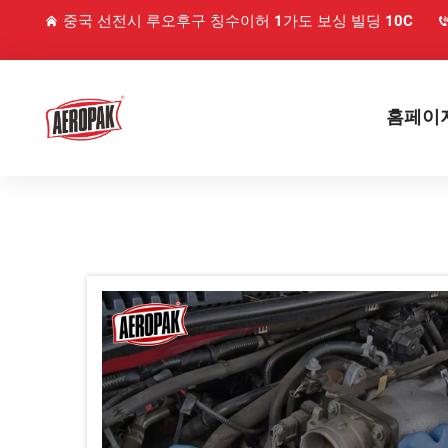
중국 선전시 루오후구 칭수이허 1가도 보싱 빌딩 10C
홈페이