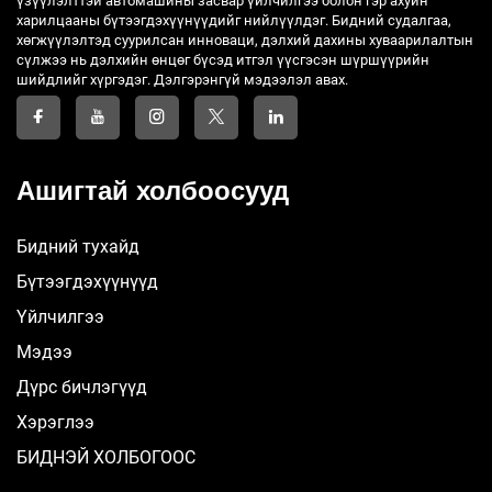
үзүүлэлттэй автомашины засвар үйлчилгээ болон гэр ахуйн
харилцааны бүтээгдэхүүнүүдийг нийлүүлдэг. Бидний судалгаа,
хөгжүүлэлтэд суурилсан инноваци, дэлхий дахины хуваарилалтын
сүлжээ нь дэлхийн өнцөг бүсэд итгэл үүсгэсэн шүршүүрийн
шийдлийг хүргэдэг. Дэлгэрэнгүй мэдээлэл авах.
Ашигтай холбоосууд
Бидний тухайд
Бүтээгдэхүүнүүд
Үйлчилгээ
Мэдээ
Дүрс бичлэгүүд
Хэрэглээ
БИДНЭЙ ХОЛБОГООС