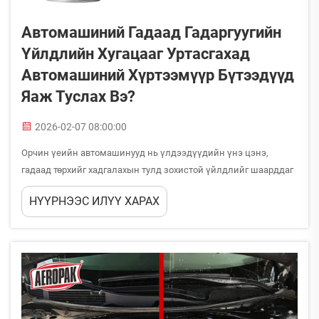
Автомашиний Гадаад Гадаргуугийн
Үйлдлийн Хугацааг Уртасгахад
Автомашиний Хүртээмүүр Бүтээдүүд
Яаж Туслах Вэ?
2026-02-07 08:00:00
Орчин үеийн автомашинууд нь үлдээдүүдийн үнэ цэнэ,
гадаад төрхийг хадгалахын тулд зохистой үйлдлийг шаарддаг
ач холбогдолт хөрөнгө оруулалт юм. Автомашиний гадаад
НҮҮРНЭЭС ИЛҮҮ ХАРАХ
гадаргуу нь УВ-туяа, хүчиллэг дождь, замын давс гэх мэт хатуу
орчинд тогтмол үйлчлэлд өртдөг...