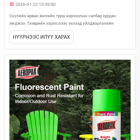
2026-01-22 10:39:00
Сүүлийн арван жилийн турш аэрозолын салбар хурдан
хөгджээ. Тээврийн хэрэгслээс эхлээд үйлдвэрлэлийн
цэвэрлэгээний бүтээгдэхүүн хүртэл олон салбартай
НҮҮРНЭЭС ИЛҮҮ ХАРАХ
компаниуд мэргэжлийн аэрозол үйлдвэрлэгчтэй хамтран
ажиллахын ач холбогдлыг тодорхойлж байна.