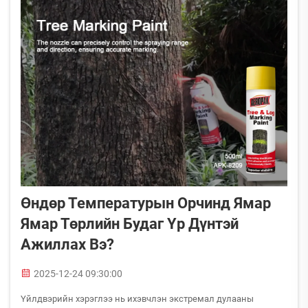
Өндөр Температурын Орчинд Ямар
Ямар Төрлийн Будаг Үр Дүнтэй
Ажиллах Вэ?
2025-12-24 09:30:00
Үйлдвэрийн хэрэглээ нь ихэвчлэн экстремал дулааны