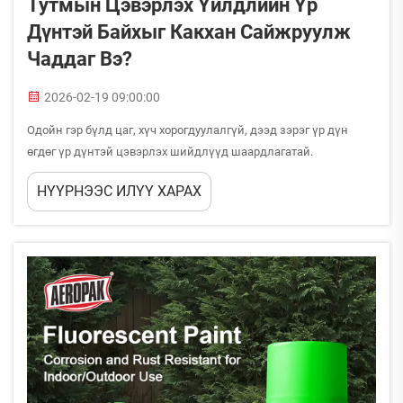
Тутмын Цэвэрлэх Үйлдлийн Үр
Дүнтэй Байхыг Какхан Сайжруулж
Чаддаг Вэ?
2026-02-19 09:00:00
Одойн гэр бүлд цаг, хүч хорогдуулалгүй, дээд зэрэг үр дүн
өгдөг үр дүнтэй цэвэрлэх шийдлүүд шаардлагатай.
Хүнхүрдийн бүтээдүүрсний зөв сонголт та нарын өдөр тутмын
НҮҮРНЭЭС ИЛҮҮ ХАРАХ
цэвэрлэх дарааллыг радикаль өөрчлөн, илүү үр дүнтэй ба
нарийнхан бүтээдүүр...