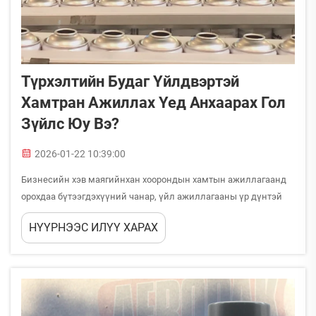
Түрхэлтийн Будаг Үйлдвэртэй
Хамтран Ажиллах Үед Анхаарах Гол
Зүйлс Юу Вэ?
2026-01-22 10:39:00
Бизнесийн хэв маягийнхан хоорондын хамтын ажиллагаанд
орохдаа бүтээгдэхүүний чанар, үйл ажиллагааны үр дүнтэй
байдлыг болон зах зээлийн амжилтыг ихэд нөлөөлөх олон
НҮҮРНЭЭС ИЛҮҮ ХАРАХ
чухал хүчин зүйлсийг анхаарч, түрхэлтийн будаг үйлдвэрийг
сонгох шаардлагатай. Түрхэлтэн будагтай үйлдвэртэй
хамтран...