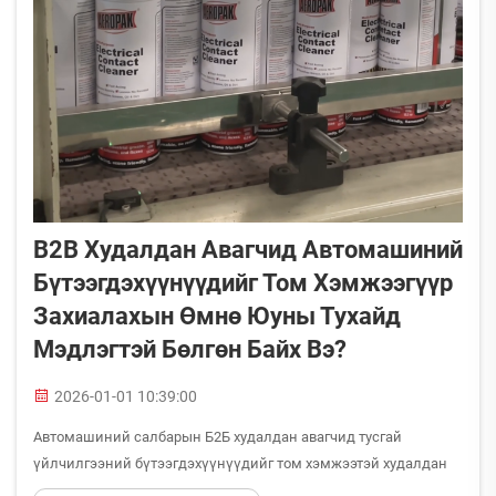
B2B Худалдан Авагчид Автомашиний
Бүтээгдэхүүнүүдийг Том Хэмжээгүүр
Захиалахын Өмнө Юуны Тухайд
Мэдлэгтэй Бөлгөн Байх Вэ?
2026-01-01 10:39:00
Автомашиний салбарын Б2Б худалдан авагчид тусгай
үйлчилгээний бүтээгдэхүүнүүдийг том хэмжээтэй худалдан
авах үед онцгой дуулга хүндэтгэлтүүдтэй тулгардаг. Том