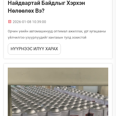
Найдвартай Байдлыг Хэрхэн
Нөлөөлөх Вэ?
2026-01-08 10:39:00
Орчин үеийн автомашинууд оптимал ажиллах, урт хугацааны
үйлчилгээ үзүүрлүүдийг хангахын тулд зохистой
үйлчилгээний дараалалд их тулгуурлан ажилладаг.
НҮҮРНЭЭС ИЛҮҮ ХАРАХ
Хүртээмүүр бүтээгдэхүүнүүдийн дунд хөдөлгүүрийн
тосгүйгүүр нь хөдөлгүүрийн ажиллах чадварыг хадгалах,
гэмтэл үүсэхийг саархуулах зэрэг шүүлтүүдийн улмаас
онцгой чухал бүрдүүлэгч болойдоо тодорхойлогдож буй.