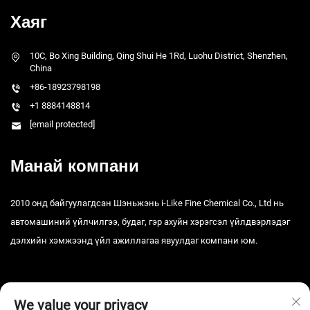
Хаяг
10C, Bo Xing Building, Qing Shui He 1Rd, Luohu District, Shenzhen,
China
+86-18923798198
+1 8884148814
[email protected]
Манай компани
2010 онд байгуулагдсан Шэньжэнь i-Like Fine Chemical Co., Ltd нь
автомашиний үйлчилгээ, будаг, гэр ахуйн хэрэгсэл үйлдвэрлэдэг
дэлхийн хэмжээнд үйл ажиллагаа явуулдаг компани юм.
We value your privacy