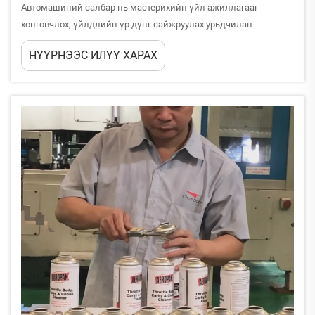
Автомашиний салбар нь мастерихийн үйл ажиллагааг
хөнгөвчлөх, үйлдлийн үр дүнг сайжруулах урьдчилан
хөгжүүлсэн шийдлүүдтэй хамт хөгжин явдаг. Орчин үеийн
НҮҮРНЭЭС ИЛҮҮ ХАРАХ
автомашиний үйлдлийн шаардлагууд нь олон даалгаврыг
гүйцэтгэж, тогтмол үр дүн үзүүлж чадах олон төрлийн
бүтээдүүдийг шаарддаг...