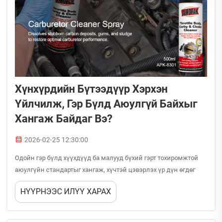
Хүнхүрдийн Бүтээдүүр Хэрхэн
Үйлчилж, Гэр Бүлд Аюулгүй Байхыг
Хангаж Байдаг Вэ?
2026-02-25 12:30:00
Одойн гэр бүлд хүүхдүүд ба малууд бүхий гэрт тохиромжтой
аюулгүйн стандартыг хангаж, хүчтэй цэвэрлэх үр дүн өгдөг
хүнхүрдийн бүтээдүүр сонгох нь тогтмол дуудлага болой.
НҮҮРНЭЭС ИЛҮҮ ХАРАХ
Үйлчилж байх ба аюулгүй байх хоорондын тэнцвэр...