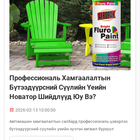
Профессиональ Хамгаалалтын
Бүтээдүүрсний Сүүлийн Үеийн
Новатор Шийдлүүд Юу Вэ?
2026-02-13 10:00:00
Автомашин хамгаалалтын салбард профессиональ цэвэрлэх
бүтээдүүрсний сүүлийн үеийн хүчтэн хөгжил бүрхүүл
устгагчийн найрлалын новатор шийдлүүдтэй хамт үлэмж