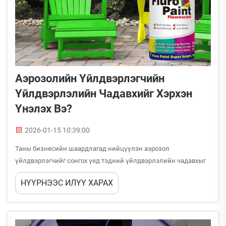
Аэрозолийн Үйлдвэрлэгчийн
Үйлдвэрлэлийн Чадавхийг Хэрхэн
Үнэлэх Вэ?
2026-01-15 10:39:00
Таны бизнесийн шаардлагад нийцүүлэн аэрозол
үйлдвэрлэгчийг сонгох үед тэдний үйлдвэрлэлийн чадавхыг
үнэлэх нь чанар, найдвартай байдал болон урт хугацааны
НҮҮРНЭЭС ИЛҮҮ ХАРАХ
хамтын ажиллагааны амжилтанд маш чухал ач холбогдолтой.
Аэрозол үйлдвэрлэлийн салбар нь олон төрлийн
хэрэглээтэй...