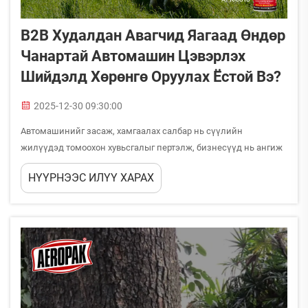
B2B Худалдан Авагчид Яагаад Өндөр
Чанартай Автомашин Цэвэрлэх
Шийдэлд Хөрөнгө Оруулах Ёстой Вэ?
2025-12-30 09:30:00
Автомашинийг засаж, хамгаалах салбар нь сүүлийн
жилүүдэд томоохон хувьсгалыг пертэлж, бизнесүүд нь ангиж
өндөр чанарт цэвэрлэгийн шийдлүүдийн утгыг танилж байна.
НҮҮРНЭЭС ИЛҮҮ ХАРАХ
Мэргэжлийн автомашины дэлгэрэнгүй засварын үйлчилгээ,
машин багийн удирдлагын компаниуд, автомашины...