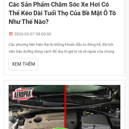
Các Sản Phẩm Chăm Sóc Xe Hơi Có
Thể Kéo Dài Tuổi Thọ Của Bề Mặt Ô Tô
Như Thế Nào?
2026-02-07 08:00:00
Các phương tiện hiện đại là những khoản đầu tư đáng kể, đòi hỏi
việc bảo dưỡng đúng cách để duy trì giá trị và vẻ ngoài của chúng
theo thời gian. Bề mặt ô tô liên tục chịu tác động từ các yếu tố môi
XEM THÊM
trường khắc nghiệt, bao gồm tia UV, mưa axit, muối đường...