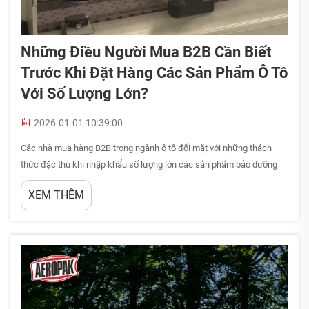
Những Điều Người Mua B2B Cần Biết
Trước Khi Đặt Hàng Các Sản Phẩm Ô Tô
Với Số Lượng Lớn?
2026-01-01 10:39:00
Các nhà mua hàng B2B trong ngành ô tô đối mặt với những thách
thức đặc thù khi nhập khẩu số lượng lớn các sản phẩm bảo dưỡng
chuyên dụng. Việc hiểu rõ các yếu tố then chốt ảnh hưởng đến quyết
XEM THÊM
định mua hàng số lượng lớn có thể tạo nên sự khác biệt giữa hiệu
quả vận hành...