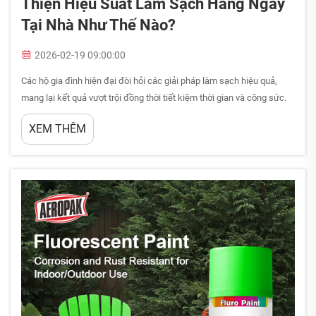
Thiện Hiệu Suất Làm Sạch Hàng Ngày
Tại Nhà Như Thế Nào?
2026-02-19 09:00:00
Các hộ gia đình hiện đại đòi hỏi các giải pháp làm sạch hiệu quả,
mang lại kết quả vượt trội đồng thời tiết kiệm thời gian và công sức.
Việc lựa chọn đúng các sản phẩm gia dụng có thể làm thay đổi đáng
XEM THÊM
kể quy trình làm sạch hàng ngày của bạn, giúp quy trình này trở nên
hiệu quả và kỹ lưỡng hơn...