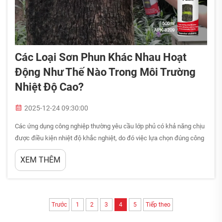
Các Loại Sơn Phun Khác Nhau Hoạt
Động Như Thế Nào Trong Môi Trường
Nhiệt Độ Cao?
2025-12-24 09:30:00
Các ứng dụng công nghiệp thường yêu cầu lớp phủ có khả năng chịu
được điều kiện nhiệt độ khắc nghiệt, do đó việc lựa chọn đúng công
thức sơn là yếu tố then chốt đối với hiệu suất và an toàn lâu dài. Khi
XEM THÊM
tiếp xúc với nhiệt độ cao, các loại sơn thông thường...
Trước
1
2
3
4
5
Tiếp theo