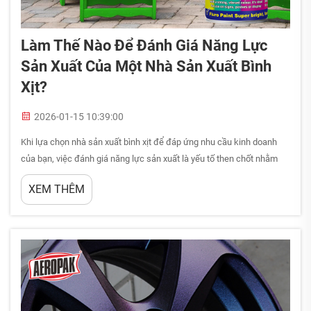
Làm Thế Nào Để Đánh Giá Năng Lực
Sản Xuất Của Một Nhà Sản Xuất Bình
Xịt?
2026-01-15 10:39:00
Khi lựa chọn nhà sản xuất bình xịt để đáp ứng nhu cầu kinh doanh
của bạn, việc đánh giá năng lực sản xuất là yếu tố then chốt nhằm
đảm bảo chất lượng, độ tin cậy và thành công trong mối quan hệ đối
XEM THÊM
tác lâu dài. Ngành sản xuất bình xịt bao gồm nhiều ứng dụng đa
dạng...