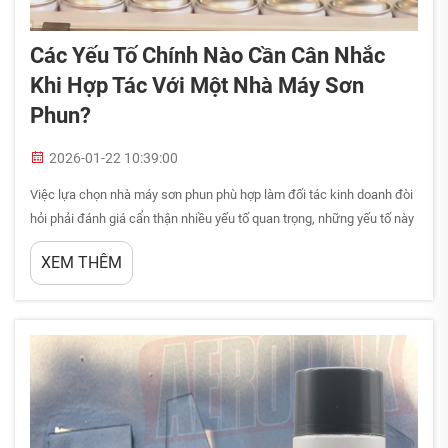
Các Yếu Tố Chính Nào Cần Cân Nhắc
Khi Hợp Tác Với Một Nhà Máy Sơn
Phun?
2026-01-22 10:39:00
Việc lựa chọn nhà máy sơn phun phù hợp làm đối tác kinh doanh đòi
hỏi phải đánh giá cẩn thận nhiều yếu tố quan trọng, những yếu tố này
có thể ảnh hưởng đáng kể đến chất lượng sản phẩm, hiệu quả vận
XEM THÊM
hành và thành công trên thị trường. Quyết định hợp tác với một nhà...