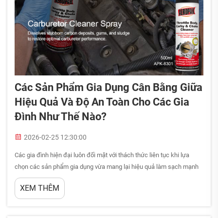
Các Sản Phẩm Gia Dụng Cân Bằng Giữa
Hiệu Quả Và Độ An Toàn Cho Các Gia
Đình Như Thế Nào?
2026-02-25 12:30:00
Các gia đình hiện đại luôn đối mặt với thách thức liên tục khi lựa
chọn các sản phẩm gia dụng vừa mang lại hiệu quả làm sạch mạnh
mẽ, vừa đáp ứng được các tiêu chuẩn an toàn cần thiết cho những
XEM THÊM
ngôi nhà có trẻ em và thú cưng. Việc cân bằng giữa hiệu quả và độ
an toàn đã...