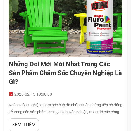
Những Đổi Mới Mới Nhất Trong Các
Sản Phẩm Chăm Sóc Chuyên Nghiệp Là
Gì?
2026-02-13 10:00:00
Ngành công nghiệp chăm sóc ô tô đã chứng kiến những tiến bộ đáng
kể trong các sản phẩm làm sạch chuyên nghiệp, trong đó các công
thức chất tẩy nhờn động cơ đang dẫn đầu xu hướng đổi mới. Các
XEM THÊM
phương tiện hiện đại yêu cầu những giải pháp bảo dưỡng tinh vi có