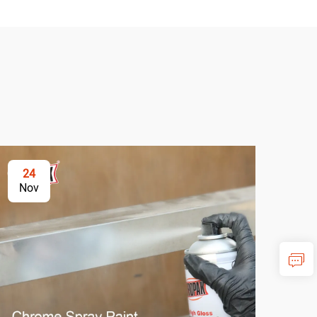
24
2
Nov
No