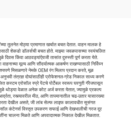
तींच्या तुलनेत मोठ्या प्रमाणात खर्चात बचत देतात. वाहन मालक हे
्रकल्पासाठी शेकडो डॉलर्सची बचत होते. माझ्या जवळपासच्या स्वयंचलित
ळे दिवस किंवा आठवड्यांऐवजी तासांत दुरुस्ती पूर्ण करता येते.
ा वाहनाच्या मूल्य आणि सौंदर्यात्मक आकर्षण राखण्यासाठी निर्विघ्न
ी अदृश्यपणे मिसळणारे नेमके OEM रंग मिलाप प्रदान करते, मूळ
भवी तंत्रज्ञ दोघांसाठीही प्रोफेशनल-ग्रेड निकाल साध्य करणे
त कस्टम एरोसॉल स्प्रे पेंटचे पोर्टेबल स्वरूप घरगुती गॅरेजपासून
समुळे थोड्या वेळात अनेक कोट अर्ज करता येतात, ज्यामुळे प्रकल्प
, आर्द्रता, रस्त्यावरील मीठ, आणि तापमानातील चढ-उतार यासारख्या
 स्थिरता देखील असते, जी लांब सेल्फ लाइफ कालावधीत सुसंगत
ण एरोसॉल कंटेनर्स विस्तृत उपकरण सफाई आणि देखभालीची गरज दूर
 पद्धतींना चालना मिळते आणि अपवादात्मक निकाल देखील मिळतात.