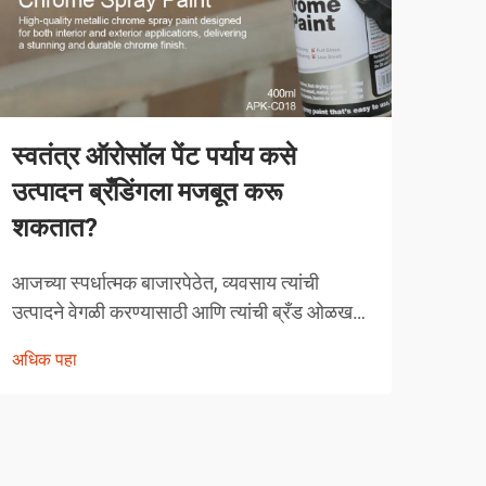
स्वतंत्र ऑरोसॉल पेंट पर्याय कसे
व्या
उत्पादन ब्रँडिंगला मजबूत करू
करत
शकतात?
व्याव
स्पर्ध
आजच्या स्पर्धात्मक बाजारपेठेत, व्यवसाय त्यांची
तंत्र
उत्पादने वेगळी करण्यासाठी आणि त्यांची ब्रँड ओळख
अधिक
चुका 
मजबूत करण्यासाठी नाविन्यपूर्ण मार्ग शोधत असतात.
अधिक पहा
क्षेत्
एक शक्तिशाली पण अनेकदा दुर्लक्षित केलेले उपाय
म्हणजे स्वतंत्र ऑरोसॉल पेंट अर्जाचा रणनीतिक
वापर...