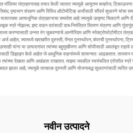
 पॉलिमर तंत्रज्ञानासह तयार केली जातात ज्यामुळे अत्युत्तम कव्हरेज, टिकाऊपणा
 प्रतिबंध, पृष्ठभाग संरक्षण आणि विविध ऑटोमोटिव्ह अर्जांसाठी सौंदर्य सुधारणे यांच
यासारख्या अत्याधुनिक तंत्रज्ञानाचा समावेश आहे ज्यामुळे उत्कृष्ट चिकटणे आणि दीर
 अचूक स्प्रे नोझल्स, इष्ट वाहन दरांसाठी दाब-नियंत्रित वितरण यंत्रणा आणि गुंताग
ध्य करण्यासाठी उन्नत रंग जुळवण्याचे अल्गोरिदम आणि स्पेक्ट्रोफोटोमीटर तंत्रज
र्ज आहेत, ज्यामध्ये खरखरीत दुरुस्ती, पॅनल पुनर्स्थापन, बंपरची पुनर्स्थापना, ट्रि
ही यांना या उत्पादनांवर त्यांच्या बहुमुखीपणा आणि सोयीसाठी अवलंबून राहावे लागत
यासाठी डिझाइन केले आहेत जे आधुनिक वाहनांमध्ये सामान्यतः आढळतात. तापमान प्
घ काळ त्यांच्या देखावा आणि अखंडता राखतात. माझ्या जवळील स्वयंचलित एरोसॉल स्प्रे प
 बदल झाला आहे, ज्यामुळे तात्काळ दुरुस्ती आणि योजनाबद्ध सुधारणांसाठी त्वरित 
नवीन उत्पादने