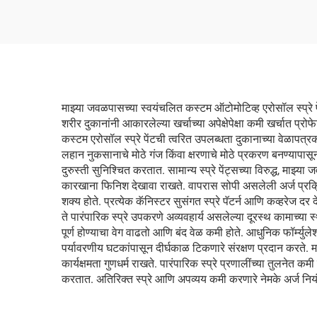
माझ्या जवळपासच्या स्वयंचलित कस्टम ऑटोमोटिव्ह एरोसॉल स्प्रे पेंट
शरीर दुकानांनी आकारलेल्या खर्चाच्या अपेक्षेपेक्षा कमी खर्चात प्
कस्टम एरोसॉल स्प्रे पेंटची त्वरित उपलब्धता दुकानाच्या वेळापत्र
लहान नुकसानाचे मोठे गंज किंवा क्षरणाचे मोठे प्रकरण बनण्यापासून 
दुरुस्ती सुनिश्चित करतात. सामान्य स्प्रे पेंट्सच्या विरुद्ध, मा
कारखाना फिनिश देखावा राखते. वापरास सोपी असलेली अर्ज प्रक्
शक्य होते. प्रत्येक कॅनिस्टर सुसंगत स्प्रे पॅटर्न आणि कव्हरेज 
ते पारंपारिक स्प्रे उपकरणे अव्यवहार्य असलेल्या दूरस्थ कामाच्या 
पूर्ण होण्याचा वेग वाढतो आणि बंद वेळ कमी होते. आधुनिक फॉर्म्
पर्यावरणीय घटकांपासून दीर्घकाळ टिकणारे संरक्षण प्रदान करते. 
कार्यक्षमता गुणधर्म राखते. पारंपारिक स्प्रे प्रणालींच्या तु
करतात. अतिरिक्त स्प्रे आणि अपव्यय कमी करणारे नेमके अर्ज निय