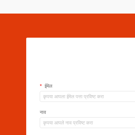
ईमेल
नाव