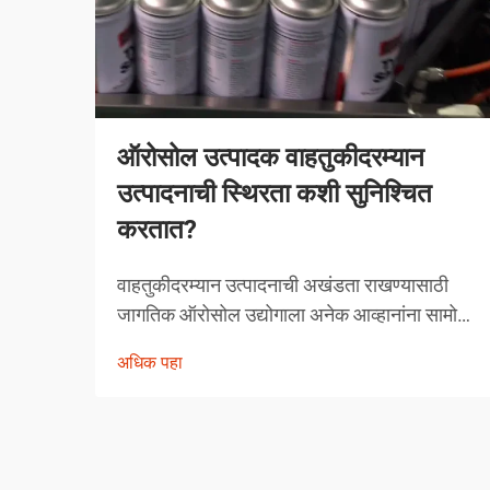
ऑरोसोल उत्पादक वाहतुकीदरम्यान
उत्पादनाची स्थिरता कशी सुनिश्चित
करतात?
वाहतुकीदरम्यान उत्पादनाची अखंडता राखण्यासाठी
जागतिक ऑरोसोल उद्योगाला अनेक आव्हानांना सामोरे
जावे लागते. तापमानातील चढ-उतार, दाबातील बदल
अधिक पहा
आणि हाताळणीच्या समस्यांपासून मोकळे व्हायला
ऑरोसोल उत्पादकांनी व्यापक उपाययोजना राबविल्या
पाहिजेत.