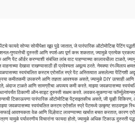
चे फायदे सोप्या सोयीपेक्षा खूप पुढे जातात, जे पारंपारिक ऑटोमोटिव्ह पेंटिंग पद्ध
रोफेशनल-गुणवत्तेची दुरुस्ती आणि स्पर्श-अप पूर्ण करू शकतात, ज्यामुळे प्रत्येक प
क आणि पेंट ऑर्डर करण्याशी संबंधित लांब वाट पाहण्याच्या कालावधीला टाळते, ज्यामु
वाहनाच्या देखावा राखण्यासाठी ही प्रवेश्यता अमूल्य ठरते. नेमक्या रंग-मिलाप क्षमत
झ्या जवळपासच्या स्वयंचलित कस्टम एरोसॉल स्प्रे पेंट अस्तित्वात असलेल्या पेंटिंगश
रिया कमीतकमी उपकरणे आणि तज्ञता आवश्यक असते, ज्यामुळे DIY उत्साही आणि अनु
दर देते, अंदाज टाळते आणि सामग्रीचा अपव्यय कमी करते. माझ्या जवळपासच्या स्वयंचलि
स्थानांपर्यंत ठिकाणी ऑन-साइट दुरुस्ती सक्षम करते. लवकर-सुकणाऱ्या फॉर्म्युलेशन्
युलेशन्सची टिकाऊपणा पारंपारिक ऑटोमोटिव्ह पेंट्सइतकीच असते, जी यूव्ही विकिरण
माझ्या जवळपासच्या स्वयंचलित कस्टम एरोसॉल स्प्रे पेंटमध्ये उत्कृष्ट साठवणूक
लनेत कमी सफाई आवश्यकता वेळ आणि विल्हेवाट लावण्याच्या खर्चात बचत करतात, कार
ंत्रण यामुळे पर्यावरणीय विचारांना फायदा होतो, ज्यामुळे अधिक टिकाऊ दुरुस्ती