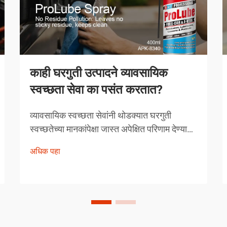
काही घरगुती उत्पादने व्यावसायिक
स्वच्छता सेवा का पसंत करतात?
व्यावसायिक स्वच्छता सेवांनी थोडक्यात घरगुती
स्वच्छतेच्या मानकांपेक्षा जास्त अपेक्षित परिणाम देण्यावर
आपली प्रतिष्ठा उभारली आहे. त्यांच्याद्वारे निवडलेली
अधिक पहा
उत्पादने अनियंत्रित निवड नसून, त्यांची प्रभावीता
सिद्ध झालेली अशी काळजीपूर्वक निवडलेली
उपाययोजना आहेत.