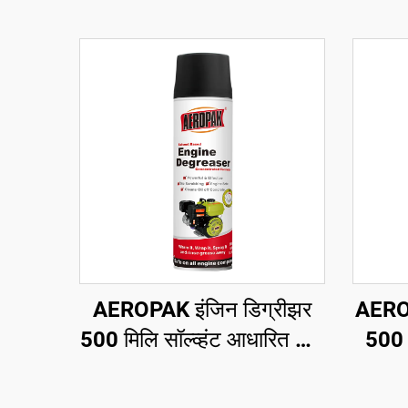
AEROPAK इंजिन डिग्रीझर
AEROP
500 मिलि सॉल्व्हंट आधारित कार
500 
सफाई ऑटो डिग्रीझर केअर
कोण
कठ