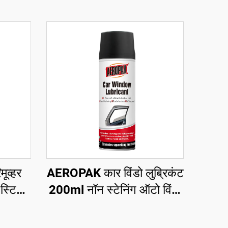
ूव्हर
AEROPAK कार विंडो लुब्रिकंट
स्टिकर
200ml नॉन स्टेनिंग ऑटो विंडो
लुब्रिकंट स्प्रे