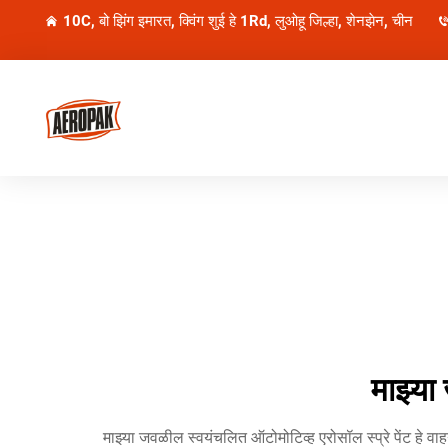
10C, बो झिंग इमारत, क्विंग शुई हे 1Rd, लुओहू जिल्हा, शेनझेन, चीन
माझ्या
माझ्या जवळील स्वयंचलित ऑटोमोटिव्ह एरोसॉल स्प्रे पेंट हे वाह