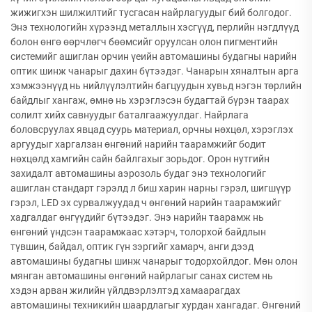
жижигхэн шилжилтийг тусгасан найрлагуудыг бий болгодог.
Энэ технологийн хүрээнд металлын хэсгүүд, перлийн нэгдлүүд
болон өнгө өөрчлөгч бөөмсийг оруулсан олон пигментийн
системийг ашиглан орчин үеийн автомашины будагны нарийн
оптик шинж чанарыг дахин бүтээдэг. Чанарын хяналтын арга
хэмжээнүүд нь нийлүүлэлтийн багцуудын хувьд нэгэн төрлийн
байдлыг хангаж, өмнө нь хэрэглэсэн будагтай бүрэн таарах
солилт хийх савнуудыг баталгаажуулдаг. Найрлага
боловсруулах явцад суурь материал, орчны нөхцөл, хэрэглэх
аргуудыг харгалзан өнгөний нарийн таарамжийг бодит
нөхцөлд хамгийн сайн байлгахыг зорьдог. Орон нутгийн
захидалт автомашины аэрозоль будаг энэ технологийг
ашиглан стандарт гэрэлд л биш харин нарны гэрэл, шигшүүр
гэрэл, LED эх сурвалжуудад ч өнгөний нарийн таарамжийг
хадгалдаг өнгүүдийг бүтээдэг. Энэ нарийн таарамж нь
өнгөний үндсэн таарамжаас хэтэрч, толорхой байдлын
түвшин, байдал, оптик гүн зэргийг хамарч, анги дээд
автомашины будагны шинж чанарыг тодорхойлдог. Мөн олон
мянган автомашины өнгөний найрлагыг санах систем нь
хэдэн арван жилийн үйлдвэрлэлтэд хамаарагдах
автомашины техникийн шаардлагыг хурдан хангадаг. Өнгөний