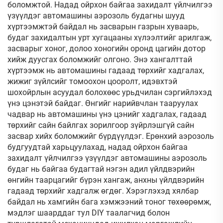
боломжтой. Надад ойрхон байгаа захидалт үйлчилгээ
үзүүлдэг автомашины аэрозоль будагны шууд
хүртээмжтэй байдал нь засварын газрын хуваарь,
будаг захидалтын урт хугацааны хүлээлтийг арилгаж,
засварыг хоног, долоо хоногийн оронд цагийн дотор
хийж дуусгах боломжийг олгоно. Энэ хангалттай
хүртээмж нь автомашины гадаад төрхийг хадгалах,
жижиг зүйлсийг томоохон цооролт, идэвхтэй
шохойрлын асуудал болохөөс урьдчилан сэргийлэхэд
үнэ цэнэтэй байдаг. Өнгийг нарийвчлан тааруулах
чадвар нь автомашины үнэ цэнийг хадгалах, гадаад
төрхийг сайн байлгах зорилгоор зүйрлэшгүй сайн
засвар хийх боломжийг бүрдүүлдэг. Ерөнхий аэрозоль
будгуудтай харьцуулахад, надад ойрхон байгаа
захидалт үйлчилгээ үзүүлдэг автомашины аэрозоль
будаг нь байгаа будагтай нэгэн адил үйлдвэрийн
өнгийн таарцагийг бүрэн хангаж, анхны үйлдвэрийн
гадаад төрхийг хадгалж өгдөг. Хэрэглэхэд хялбар
байдал нь хамгийн бага хэмжээний тоног төхөөрөмж,
мэдлэг шаарддаг тул DIY таалагчид болон