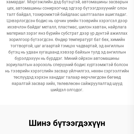
хамардаг. Мэргэжлийн дэд бүтэцтэй, автомашины засварын
цех, автомашины сонирхогчид эдгээр бүтээгдэхүүнийг олон
талт байдал, тохиромжтой байдлаас шалтгаалан ашигладаг.
Цэвэрлэгдсэн бодис нь орчин үеийн тээврийн хэрэгсэл дээр
ихэвчлэн байдаг металл, пластмас, шилэн хавтан, найрлага
материал зэрэг янз бүрийн субстрат дээр үр дүнтэй ажиллах
зорилгоор бүтээгдсэн. Өндөр температурт бат бөх, химийн
тогтвортой, цаг агаартай тэмцэх чадвартай, эд ангиллын
бүтэц нь удаан хугацаанд хэвээр байхын тулд эд ангиллын
бүрэлдэхүүн нь бүрддэг. Миний ойрхон автомашины
зориулалтын аэрозоль сперүүний бодис хүртээмжтэй болсон
нь тээврийн хэрэгслийн засвар үйлчилгээ, нөхөн сэргээлтийн
төслүүдэд хэрхэн ханддаг талаар өөрчлөгдсөн бөгөөд
яаралтай засвар хийх, төлөвлөсөн сайжруулалтад шууд
шийдэл олгодог.
Шинэ бүтээгдэхүүн