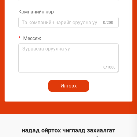
Компанийн нэр
0/200
Мессеж
0/1000
Илгээх
надад ойртох чиглэлд захиалгат