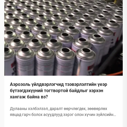
Аэрозоль үйлдвэрлэгчид тээвэрлэлтийн үеэр
бүтээгдэхүүний тогтвортой байдлыг хэрхэн
хангаж байна вэ?
Дулааны хэлбэлзэл, даралт өөрчлөгдөх, зөөвөрлөх
явцад гарч болох асуудлууд зэрэг олон хүчин зүйлсийн
улмаас глобал аэрозолын салбар нь тээвэрлэлтийн
үеэр бүтээгдэхүүний бүрэлдэхүүн хэсгийн бүтэн