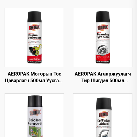
AEROPAK Моторын Тос
AEROPAK Агааржуулагч
Цэвэрлэгч 500мл Уусгагч
Тир Шигдэл 500мл
суулгасан Машины
Тирний Хөөсөн
Цэвэрлэгч Тос Цэвэрлэх
Цэвэрлэгч Арчих эсвэл
Хэрэгсэл
Хүнд Хөдөлмөр
шаардахгүй