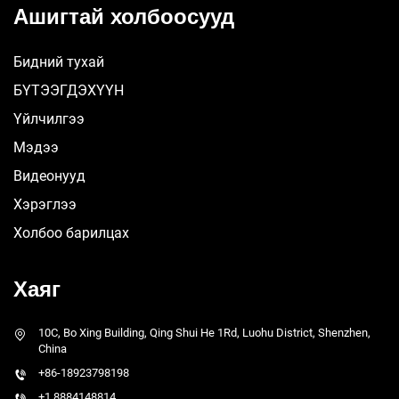
Ашигтай холбоосууд
Бидний тухай
БҮТЭЭГДЭХҮҮН
Үйлчилгээ
Мэдээ
Видеонууд
Хэрэглээ
Холбоо барилцах
Хаяг
10C, Bo Xing Building, Qing Shui He 1Rd, Luohu District, Shenzhen,
China
+86-18923798198
+1 8884148814