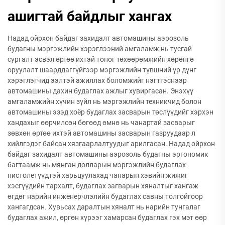
ашигтай байдлыг хангах
Надад ойрхон байдаг захидалт автомашины аэрозоль
будагны мэргэжлийн хэрэглээний амгаламж нь тусгай
сургалт эсвэл өртөө ихтэй тоног төхөөрөмжийн хөрөнгө
оруулалт шаарддаггүйгээр мэргэжлийн түвшний үр дүнг
хэрэглэгчид ээлтэй ажиллах боломжийг нэгтгэснээр
автомашины дахин будаглах ажлыг хувиргасан. Энэхүү
амгаламжийн хүчин зүйл нь мэргэжлийн техникчид болон
автомашины эзэд хоёр будаглах засварын төслүүдийг хэрхэн
хандахыг өөрчилсөн бөгөөд өмнө нь чанартай засварыг
зөвхөн өртөө ихтэй автомашины засварын газруудаар л
хийлгэдэг байсан хязгаарлалтуудыг арилгасан. Надад ойрхон
байдаг захидалт автомашины аэрозоль будагны эргономик
багтаамж нь мянган долларын мэргэжлийн будаглах
пистолетүүдтэй харьцуулахад чанарын хэвийн жижиг
хэсгүүдийн тархалт, будаглах загварын хяналтыг хангаж
өгдөг нарийн инженерчлэлийн будаглах савны толгойгоор
хангагдсан. Хувьсах даралтын хяналт нь нарийн тунгалаг
будаглах ажил, өргөн хүрээг хамарсан будаглах гэх мэт өөр