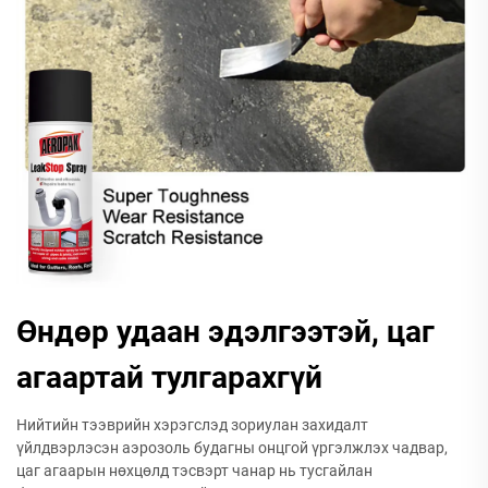
Өндөр удаан эдэлгээтэй, цаг
агаартай тулгарахгүй
Нийтийн тээврийн хэрэгслэд зориулан захидалт
үйлдвэрлэсэн аэрозоль будагны онцгой үргэлжлэх чадвар,
цаг агаарын нөхцөлд тэсвэрт чанар нь тусгайлан