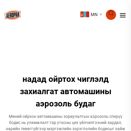
MN
надад ойртох чиглэлд
захиалгат автомашины
аэрозоль будаг
Миний ойрхон автомашины зориулалтын аэрозоль сперүү
бодис нь уламжлалт гар утасны цех үйлчилгээний зардал,
нарийн төвөггүйгээр мэргэжлийн зэрэглэлийн бодисыг хайж