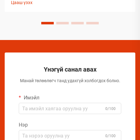
Цааш үзэх
байдлыг хадгалахад тооless дундаа сорилтуудтай
тулгардаг. Иймд аэрозол үйлдвэрлэгчид
бүтээгдэхүүний чанарыг хамгаалахын тулд комплекс
арга хэмжээ авах шаардлагатай.
Үнэгүй санал авах
Манай төлөөлөгч танд удахгүй холбогдох болно.
Имэйл
0/100
Нэр
0/100