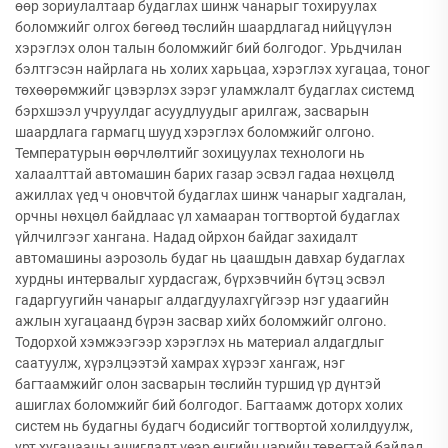
өөр зориулалтаар будаглах шинж чанарыг тохируулах
боломжийг олгох бөгөөд төслийн шаардлагад нийцүүлэн
хэрэглэх олон талын боломжийг бий болгодог. Урьдчилан
бэлтгэсэн найрлага нь холих харьцаа, хэрэглэх хугацаа, тоног
төхөөрөмжийг цэвэрлэх зэрэг уламжлалт будаглах системд
бэрхшээл учруулдаг асуудлуудыг арилгаж, засварын
шаардлага гармагц шууд хэрэглэх боломжийг олгоно.
Температурын өөрчлөлтийг зохицуулах технологи нь
халаалттай автомашин барих газар эсвэл гадаа нөхцөлд
ажиллах үед ч оновчтой будаглах шинж чанарыг хадгалан,
орчны нөхцөл байдлаас үл хамааран тогтвортой будаглах
үйлчилгээг хангана. Надад ойрхон байдаг захидалт
автомашины аэрозоль будаг нь цаашдын давхар будаглах
хурдны интервалыг хурдасгаж, бүрхэвчийн бүтэц эсвэл
гадаргуугийн чанарыг алдагдуулахгүйгээр нэг удаагийн
ажлын хугацаанд бүрэн засвар хийх боломжийг олгоно.
Тодорхой хэмжээгээр хэрэглэх нь материал алдагдлыг
саатуулж, хүрэлцээтэй хамрах хүрээг хангаж, нэг
багтаамжийг олон засварын төслийн туршид үр дүнтэй
ашиглах боломжийг бий болгодог. Багтаамж доторх холих
систем нь будагны будагч бодисийг тогтвортой холилдуулж,
урт хугацааны ашиглалт үеэр өнгийн нарийн төвөгтэй байдал