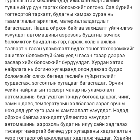
туршлагатай механикчдад ижилхэн мэргэжлийн
түвшний үр дүн гаргах боломжийг олгоно. Сав бүрийн
тогтвортой тархалт, будагны хамрах хүрээ нь
таамаглалыг арилгаж, материал алдагдлыг
багасгадаг. Надад ойрхон байгаа захидалт үйлчилгээ
үзүүлдэг автомашины аэрозоль будагны зочлох
боломжтой байдал нь гэр, гараж, холын ажлын
талбарт ч гэсэн уламжлалт будах тоног төхөөрөмжийг
ашиглах боломжгүй байх үед ч гэсэн газар дээрээ
засвар хийх боломжийг бүрдүүлдэг. Хурдан хатах
найрлага нь богино хугацаанд олон давхар будах
боломжийг олгох бөгөөд төслийн гүйцэтгэлийг
хурдасгаж, зогсолтын хугацааг багасгадаг. Орчин
үеийн найрлагын тэсвэрт чанар нь уламжлалт
автомашины будгуудтай тэнцүү бөгөөд цацраг, чийг,
замын давс, температурын хэлбэлзэл зэрэг орчны
нөхцөлд урт хугацааны хамгаалалт үзүүлдэг. Надад
ойрхон байгаа захидалт үйлчилгээ үзүүлдэг
автомашины аэрозоль будаг нь илүү сайн хадгалах
тэсвэрт чанартай бөгөөд урт хугацааны хадгалалтын
үеэр тогтвортой ажиллагааг хадгалж чаддаг. Хэвийн