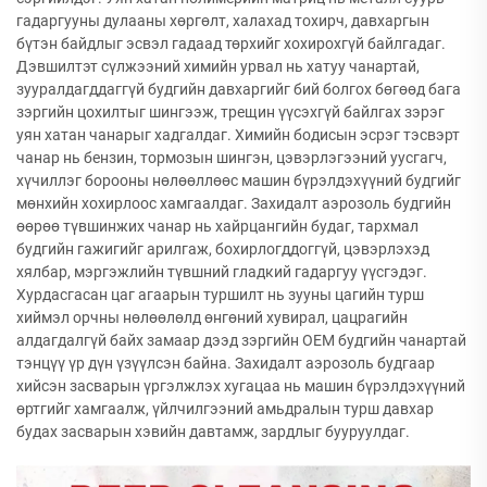
гадаргууны дулааны хөргөлт, халахад тохирч, давхаргын
бүтэн байдлыг эсвэл гадаад төрхийг хохирохгүй байлгадаг.
Дэвшилтэт сүлжээний химийн урвал нь хатуу чанартай,
зууралдагддаггүй будгийн давхаргийг бий болгох бөгөөд бага
зэргийн цохилтыг шингээж, трещин үүсэхгүй байлгах зэрэг
уян хатан чанарыг хадгалдаг. Химийн бодисын эсрэг тэсвэрт
чанар нь бензин, тормозын шингэн, цэвэрлэгээний уусгагч,
хүчиллэг борооны нөлөөллөөс машин бүрэлдэхүүний будгийг
мөнхийн хохирлоос хамгаалдаг. Захидалт аэрозоль будгийн
өөрөө түвшинжих чанар нь хайрцангийн будаг, тархмал
будгийн гажигийг арилгаж, бохирлогддоггүй, цэвэрлэхэд
хялбар, мэргэжлийн түвшний гладкий гадаргуу үүсгэдэг.
Хурдасгасан цаг агаарын туршилт нь зууны цагийн турш
хиймэл орчны нөлөөлөлд өнгөний хувирал, цацрагийн
алдагдалгүй байх замаар дээд зэргийн OEM будгийн чанартай
тэнцүү үр дүн үзүүлсэн байна. Захидалт аэрозоль будгаар
хийсэн засварын үргэлжлэх хугацаа нь машин бүрэлдэхүүний
өртгийг хамгаалж, үйлчилгээний амьдралын турш давхар
будах засварын хэвийн давтамж, зардлыг бууруулдаг.