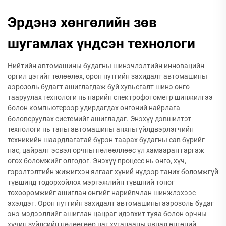
Эрдэнэ хөнгөлийн зөв
шугамлах үндсэн технологи
Нийтийн автомашины будагны шинэчлэлтийн инновацийн
оргил цэгийг төлөөлөх, орон нутгийн захидалт автомашины
аэрозоль будагт ашиглагдаж буй хувьсгалт шинэ өнгө
тааруулах технологи нь нарийн спектрофотометр шинжилгээ
болон компьютерээр удирдагдах өнгөний найрлага
боловсруулах системийг ашигладаг. Энэхүү дэвшилтэт
технологи нь таны автомашины анхны үйлдвэрлэгчийн
техникийн шаардлагатай бүрэн таарах будагны сав бүрийг
нас, цайралт эсвэл орчны нөлөөллөөс үл хамааран гаргаж
өгөх боломжийг олгодог. Энэхүү процесс нь өнгө, хүч,
гэрэлтэлтийн жижигхэн ялгааг хүний нүдээр таних боломжгүй
түвшинд тодорхойлох мэргэжлийн түвшний тоног
төхөөрөмжийг ашиглан өнгийг нарийвчлан шинжлэхээс
эхэлдэг. Орон нутгийн захидалт автомашины аэрозоль будаг
энэ мэдээллийг ашиглан цацраг идэвхит туяа болон орчны
хүчин зүйлсийн нөлөөгөөр цаг хугацааны явцад өнгөний