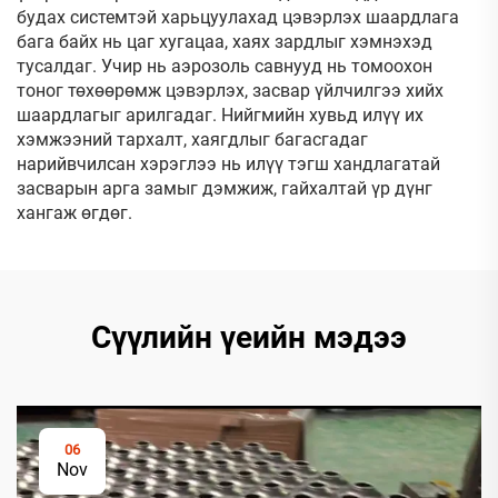
будах системтэй харьцуулахад цэвэрлэх шаардлага
бага байх нь цаг хугацаа, хаях зардлыг хэмнэхэд
тусалдаг. Учир нь аэрозоль савнууд нь томоохон
тоног төхөөрөмж цэвэрлэх, засвар үйлчилгээ хийх
шаардлагыг арилгадаг. Нийгмийн хувьд илүү их
хэмжээний тархалт, хаягдлыг багасгадаг
нарийвчилсан хэрэглээ нь илүү тэгш хандлагатай
засварын арга замыг дэмжиж, гайхалтай үр дүнг
хангаж өгдөг.
Сүүлийн үеийн мэдээ
06
Nov