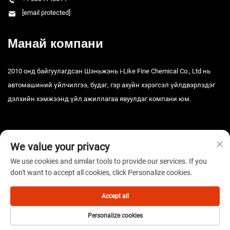
[email protected]
Манай компани
2010 онд байгуулагдсан Шэньжэнь i-Like Fine Chemical Co., Ltd нь
автомашиний үйлчилгээ, будаг, гэр ахуйн хэрэгсэл үйлдвэрлэдэг
дэлхийн хэмжээнд үйл ажиллагаа явуулдаг компани юм.
We value your privacy
We use cookies and similar tools to provide our services. If you
don't want to accept all cookies, click Personalize cookies.
Зохиогчийн эрх © 2025 Шэньжэнь i-Like Fine Chemical Co., Ltd. Бүх
эрх хуулиар хамгаалагдсан. -
Нууцлалын бодлого
Accept all
Personalize cookies