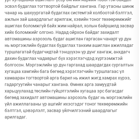
эсвэл будаглах тогтвортой байдлыг хангана. Гар утасны шинж
чанар нь шахуургатай будаглах системтэй холбоотой бэлтгэл,
ажлын зай шаардлагыг арилгаж, хэвийн тоног төхөөрөмжийг
ашиглах боломжгүй байх жим найрал, холын байршилд засвар
хийх боломжийг олгоно. Надад ойрхон байдаг захидалт
автомашины аэрозоль будаг ашиглан гаргасан чанарт үр дүн
нь мэргэжлийн будаглах будаглах танхим ашиглан ажилладаг
туршлагатай будагчидтай тэнцүүхэн үр дүнг хангаж, анхдагч
дахин будаглах чадаврыг бүх хэрэглэгчдэд хүртээмжтэй
болгосон. Мэргэжлийн үр дүн гаргахад шаардагдах сургалтын
хугацаа хамгийн бага бөгөөд хэрэглэгчийн туршлагаас үл
хамааран тогтвортой арга барил нь ижил жигд хамрах хүрээ,
гадаргуугийн чанарыг хангана. Өмнөх арга замуудтай
харьцуулахад төслийн гүйцэтгэлийн хугацаа эрс багасдаг
бөгөөд захидалт автомашины аэрозоль будаг нь мэргэжлийн
үйл ажиллагааны үр ашгийг ихэсгэдэг тоног төхөөрөмжийн
бэлтгэл, цэвэрлэлт, засвар үйлчилгээний шаардлагыг
арилгадаг.