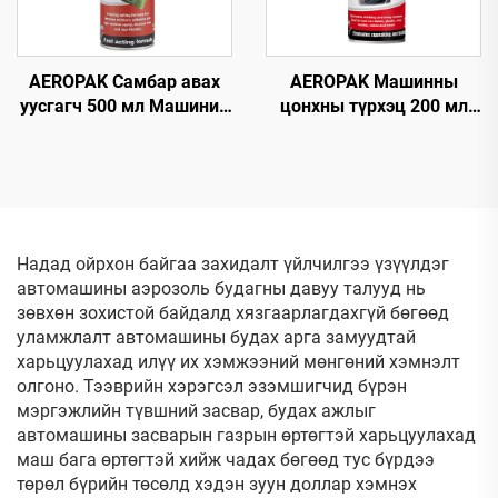
AEROPAK Самбар авах
AEROPAK Машинны
уусгагч 500 мл Машиний
цонхны түрхэц 200 мл
шилэн дээрх самбарыг
Будагдахгүй авто
авах
цонхны түрхэгч спрей
Надад ойрхон байгаа захидалт үйлчилгээ үзүүлдэг
автомашины аэрозоль будагны давуу талууд нь
зөвхөн зохистой байдалд хязгаарлагдахгүй бөгөөд
уламжлалт автомашины будах арга замуудтай
харьцуулахад илүү их хэмжээний мөнгөний хэмнэлт
олгоно. Тээврийн хэрэгсэл эзэмшигчид бүрэн
мэргэжлийн түвшний засвар, будах ажлыг
автомашины засварын газрын өртөгтэй харьцуулахад
маш бага өртөгтэй хийж чадах бөгөөд тус бүрдээ
төрөл бүрийн төсөлд хэдэн зуун доллар хэмнэх