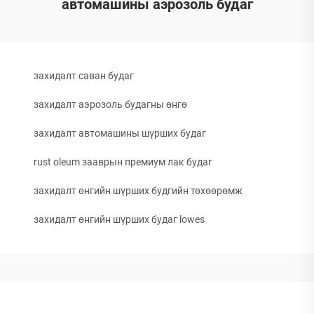
автомашины аэрозоль будаг
захидалт саван будаг
захидалт аэрозоль будагны өнгө
захидалт автомашины шүрших будаг
rust oleum зааврын премиум лак будаг
захидалт өнгийн шүрших будгийн төхөөрөмж
захидалт өнгийн шүрших будаг lowes