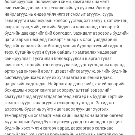
боловсруулсан полимерийн хими, хамгаалах нэмэлт
системийн дэвшилтэт технологийн үр дүн юм. Эдгээр
найрлагууд нь өндөр үйлчилгээт смолыг агуулж, суурь
гадаргуутай молекулын холбоо үүсгэж, хэт халуун, хэт хүйтэн,
шаргал туяа, чийг, химийн бодисын нөлөөлөлд тэсвэртэй
будгийн давхаргийг бий болгодог. Захидалт аэрозоль будгийн
цаг агаарын нөхцөлд тэсвэрт чанар нь олон үйлдвэрийн
будгийг давамгайлах бөгөөд машин бүрэлдэхүүний гадаад
төрх, бүтцийн бүрэн бүтэн байдлыг хамгаалах чадварыг
сайжруулдаг. Тусгайлан боловсруулсан шаргал туяаг
шингээгч, гэрлийн тогтворжуулагчид урт хугацааны наранд
өртөх үед өнгөний арилт, цэвдэгийг саатуулж, энгийн будгийн
системүүдийнхээс илүү их хугацаагаар өнгөний идэвх,
цацрагийг хадгалдаг. Найрлаганд давс, чийг, аж үйлдвэрийн
бохирдлын эсрэг хамгаалах зориулалттай зэвэрлийг
саатуулагчид агуулагддаг бөгөөд эдгээр нь будгийн эртний
гэмтэл, суурь гадаргууны хохиролд хүргэдэг. Захидалт
аэрозоль будаг нь хүйтэн цагаас халуун цаг хүртэлх
температурын хязгаарт маш сайн наалдах чанартай бөгөөд
муу чанарын бусад бүтээгдэхүүнүүдэд тохиолддог трещин,
будгийн хэсэгчлэн хагарч аврах, давхаргаар салснаас
сэргийлдэг. Уян хатан полимерийн матриц нь металл суурь