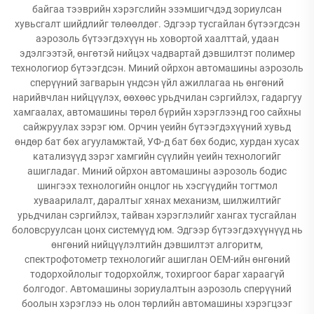
байгаа тээврийн хэрэгслийн эзэмшигчдэд зориулсан
хувьсгалт шийдлийг төлөөлдөг. Эдгээр тусгайлан бүтээгдсэн
аэрозоль бүтээгдэхүүн нь ховортой хаалттай, удаан
эдэлгээтэй, өнгөтэй нийцэх чадвартай дэвшилтэт полимер
технологиор бүтээгдсэн. Миний ойрхон автомашины аэрозоль
сперүүний загварын үндсэн үйл ажиллагаа нь өнгөний
нарийвчлан нийцүүлэх, өөхөөс урьдчилан сэргийлэх, гадаргуу
хамгаалах, автомашины төрөл бүрийн хэрэглээнд гоо сайхны
сайжруулах зэрэг юм. Орчин үеийн бүтээгдэхүүний хувьд
өндөр бат бөх агууламжтай, УФ-д бат бөх бодис, хурдан хусах
катализүүд зэрэг хамгийн сүүлийн үеийн технологийг
ашигладаг. Миний ойрхон автомашины аэрозоль бодис
шингээх технологийн онцлог нь хэсгүүдийн тогтмол
хуваарилалт, даралтыг хянах механизм, шилжилтийг
урьдчилан сэргийлэх, тайван хэрэглэлийг хангах тусгайлан
боловсруулсан цонх системүүд юм. Эдгээр бүтээгдэхүүнүүд нь
өнгөний нийцүүлэлтийн дэвшилтэт алгоритм,
спектрофотометр технологийг ашиглан OEM-ийн өнгөний
тодорхойлолыг тодорхойлж, тохиргоог бараг хараагүй
болгодог. Автомашины зориулалтын аэрозоль сперүүний
боолын хэрэглээ нь олон төрлийн автомашины хэрэгцээг