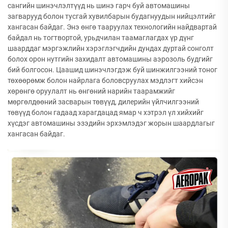
сангийн шинэчлэлтүүд нь шинэ гарч буй автомашины
загварууд болон тусгай хувилбарын будагнуудын нийцэлтийг
хангасан байдаг. Энэ өнгө тааруулах технологийн найдвартай
байдал нь тогтвортой, урьдчилан таамаглагдах үр дүнг
шаарддаг мэргэжлийн хэрэглэгчдийн дундах дуртай сонголт
болох орон нутгийн захидалт автомашины аэрозоль будгийг
бий болгосон. Цаашид шинэчлэгдэж буй шинжилгээний тоног
төхөөрөмж болон найрлага боловсруулах мэдлэгт хийсэн
хөрөнгө оруулалт нь өнгөний нарийн таарамжийг
мөргөлдөөний засварын төвүүд, дилерийн үйлчилгээний
төвүүд болон гадаад харагдацад ямар ч хэтрэл үл хийхийг
хүсдэг автомашины эзэдийн эрхэмлэдэг жорын шаардлагыг
хангасан байдаг.