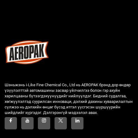
Шэньжэнь i-Like Fine Chemical Co., Ltd нь AEROPAK брэнд дор өндөр
үзүүлэлттэй автомашины засвар үйлчилгээ болон гэр ахуйн
харилцааны бүтээгдэхүүнүүдийг нийлүүлдэг. Бидний судалгаа,
хөгжүүлэлтэд суурилсан инноваци, дэлхий дахины хуваарилалтын
сүлжээ нь дэлхийн өнцөг бүсэд итгэл үүсгэсэн шүршүүрийн
шийдлийг хүргэдэг. Дэлгэрэнгүй мэдээлэл авах.