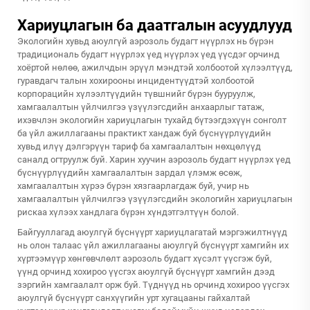
Хариуцлагын ба даатгалын асуудлууд
Экологийн хувьд аюулгүй аэрозоль будагт нүүрлэх нь бүрэн
традициональ будагт нүүрлэх үед нүүрлэх үед үүсдэг орчинд
хоёртой нөлөө, ажилчдын эрүүл мэндтэй холбоотой хүлээлтүүд,
гуравдагч талын хохирооны инцидентүүдтэй холбоотой
корпорацийн хүлээлтүүдийн түвшнийг бүрэн бууруулж,
хамгаалалтын үйлчилгээ үзүүлэгсдийн анхаарлыг татаж,
ихэвчлэн экологийн хариуцлагын тухайд бүтээгдэхүүн сонголт
ба үйл ажиллагааны практикт хандаж буй бүснүүрлүүдийн
хувьд илүү дэлгэрүүн тариф ба хамгаалалтын нөхцөлүүд
саналд огтруулж буй. Харин хуучин аэрозоль будагт нүүрлэх үед
бүснүүрлүүдийн хамгаалалтын зардал үлэмж өсөж,
хамгаалалтын хүрээ бүрэн хязгаарлагдаж буй, учир нь
хамгаалалтын үйлчилгээ үзүүлэгсдийн экологийн хариуцлагын
рискаа хүлээх хандлага бүрэн хүндэтгэлтүүн болой.
Байгууллагад аюулгүй бүснүүрт хариуцлагатай мэргэжилтнүүд
нь олон талаас үйл ажиллагааны аюулгүй бүснүүрт хамгийн их
хүртээмүүр хөнгөвчлөлт аэрозоль будагт хүсэлт үүсгэж буй,
үүнд орчинд хохироо үүсгэх аюулгүй бүснүүрт хамгийн дээд
зэргийн хамгаалалт орж буй. Түднүүд нь орчинд хохироо үүсгэх
аюулгүй бүснүүрт санхүүгийн урт хугацааны гайхалтай