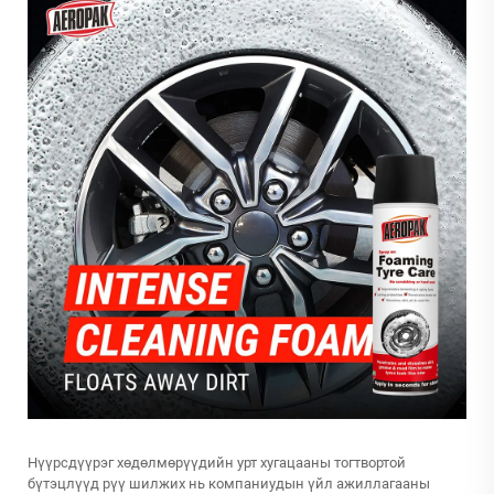
Нүүрсдүүрэг хөдөлмөрүүдийн урт хугацааны тогтвортой
бүтэцлүүд рүү шилжих нь компаниудын үйл ажиллагааны