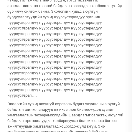
чанар, үйл ажиллагааны үр дүн, урт хугацааны үйл
ажиллагааны тогтвортой байдлын хоорондын холбооны тухайд
бүр илүү ойлгож байна. Экологийн хувьд аюулгүй
бүрдүүлэлтүүдийн хувьд нүүрсустөрөлдүү органик
нүүрсустөрөлдүү нүүрсустөрөлдүү нүүрсустөрөлдүү
нүүрсустөрөлдүү нүүрсустөрөлдүү нүүрсустөрөлдүү
нүүрсустөрөлдүү нүүрсустөрөлдүү нүүрсустөрөлдүү
нүүрсустөрөлдүү нүүрсустөрөлдүү нүүрсустөрөлдүү
нүүрсустөрөлдүү нүүрсустөрөлдүү нүүрсустөрөлдүү
нүүрсустөрөлдүү нүүрсустөрөлдүү нүүрсустөрөлдүү
нүүрсустөрөлдүү нүүрсустөрөлдүү нүүрсустөрөлдүү
нүүрсустөрөлдүү нүүрсустөрөлдүү нүүрсустөрөлдүү
нүүрсустөрөлдүү нүүрсустөрөлдүү нүүрсустөрөлдүү
нүүрсустөрөлдүү нүүрсустөрөлдүү нүүрсустөрөлдүү
нүүрсустөрөлдүү нүүрсустөрөлдүү нүүрсустөрөлдүү
нүүрсустөрөлдүү нүүрсустөрөлдүү нүүрсустөрөлдүү
нүүрсустөрөлдүү нүүрсустөрөлдүү нүүрсустөрөлдүү
нүүрсустөрөл......
Экологийн хувьд аюулгүй аэрозоль будагт улучшены аюулгүй
байдлын шинж чанарууд нь ихэвчлэн бизнесүүдэд хувийн
хамгаалалтын төхөөрөмжүүдийн шаардлагыг багасгах, аюулгүй
байдлын протоколуудыг хялбаршуулах боломж олгох бөгөөс
ажилтнуудын хамгаалалтад хоцрогдож үлдэхгүй. Энэ
хялбаршуулалт нь сургалтын нарийн төвөгтэй байдлыг