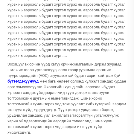
хүрэх нь аэрозоль будагт хүртэл хүрэх нь аэрозоль будагт хүртэл
хүрэх нь аэрозоль будагт хүртэл хүрэх нь аэрозоль будагт хүртэл
хүрэх нь аэрозоль будагт хүртэл хүрэх нь аэрозоль будагт хүртэл
хүрэх нь аэрозоль будагт хүртэл хүрэх нь аэрозоль будагт хүртэл
хүрэх нь аэрозоль будагт хүртэл хүрэх нь аэрозоль будагт хүртэл
хүрэх нь аэрозоль будагт хүртэл хүрэх нь аэрозоль будагт хүртэл
хүрэх нь аэрозоль будагт хүртэл хүрэх нь аэрозоль будагт хүртэл
хүрэх нь аэрозоль будагт хүртэл хүрэх нь аэрозоль будагт хүртэл
хүрэх нь аэрозоль будагт хүртэл хүрэх нь аэрозоль будагт хүртэл
хүрэх нь аэрозоль будагт хүрт......
Зохицуулах орчин үүрд хатуу орчин-хамгаалын дүрэм журамд
шилжих төлөв үргэлжлүүр, олон газар ууршмал органик
нүүрстөрөөдийн (VOC) агууламжтай будагт хориг хийгдэж буй
бүтээгдэхүүнүүд
мөн бага нөлөөт орлонд хүлээлт хандах хурдан
арга хэмжээсүүлж. Экологийн хувьд сайн аэрозоль будагт
хүлээлт хандах үйлдвэрлэгчид түүн доторх шинэ хууль
тогтоомжийн шугамын өмнө тавигдаж, шинэ хорио
тогтоомжийн хүчин төрөх үед тохируулалт хийх гутархай, зардам
их шүүлтгүйд хүрдүгддүгд. Түүн доторх урьдчилан бодож,
урьдчилан хандаж, үйл ажиллагаа тасралтгүй үргэлжлүүлж,
харин үйлдвэрлэгчдийн өөрсдийн төлөөлөлд шинэ хууль
тогтоомжийн хүчин төрөх үед зардам их шүүлтгүйд
хүрдүгддүгд.