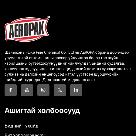
Шэньжэнь i-Like Fine Chemical Co., Ltd нь AEROPAK брэнд дор өндөр
үзүүлэлттэй автомашины засвар үйлчилгээ болон гэр ахуйн
харилцааны бүтээгдэхүүнүүдийг нийлүүлдэг. Бидний судалгаа,
хөгжүүлэлтэд суурилсан инноваци, дэлхий дахины хуваарилалтын
сүлжээ нь дэлхийн өнцөг бүсэд итгэл үүсгэсэн шүршүүрийн
шийдлийг хүргэдэг. Дэлгэрэнгүй мэдээлэл авах.
Ашигтай холбоосууд
Бидний тухайд
Бүтээгдэхүүнүүд