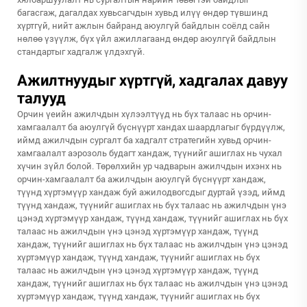
багасгаж, дагалдах хувьсагчдын хувьд илүү өндөр түвшинд
хүртгүй, нийт ажлын байранд аюулгүй байдлын соёлд сайн
нөлөө үзүүлж, бүх үйл ажиллагаанд өндөр аюулгүй байдлын
стандартыг хадгалж үлдэхгүй.
Ажилтнуудыг хүртгүй, хадгалах давуу
талууд
Орчин үеийн ажилчдын хүлээлтүүд нь бүх талаас нь орчин-
хамгаалалт ба аюулгүй бүснүүрт хандах шаардлагыг бүрдүүлж,
иймд ажилчдын сургалт ба хадгалт стратегийн хувьд орчин-
хамгаалалт аэрозоль будагт хандаж, түүнийг ашиглах нь чухал
хүчин зүйл болой. Төрөлхийн ур чадварын ажилчдын ихэнх нь
орчин-хамгаалалт ба ажилчдын аюулгүй бүснүүрт хандаж,
түүнд хүртэмүүр хандаж буй ажилодвогсдыг дуртай үзэд, иймд
түүнд хандаж, түүнийг ашиглах нь бүх талаас нь ажилчдын үнэ
цэнэд хүртэмүүр хандаж, түүнд хандаж, түүнийг ашиглах нь бүх
талаас нь ажилчдын үнэ цэнэд хүртэмүүр хандаж, түүнд
хандаж, түүнийг ашиглах нь бүх талаас нь ажилчдын үнэ цэнэд
хүртэмүүр хандаж, түүнд хандаж, түүнийг ашиглах нь бүх
талаас нь ажилчдын үнэ цэнэд хүртэмүүр хандаж, түүнд
хандаж, түүнийг ашиглах нь бүх талаас нь ажилчдын үнэ цэнэд
хүртэмүүр хандаж, түүнд хандаж, түүнийг ашиглах нь бүх