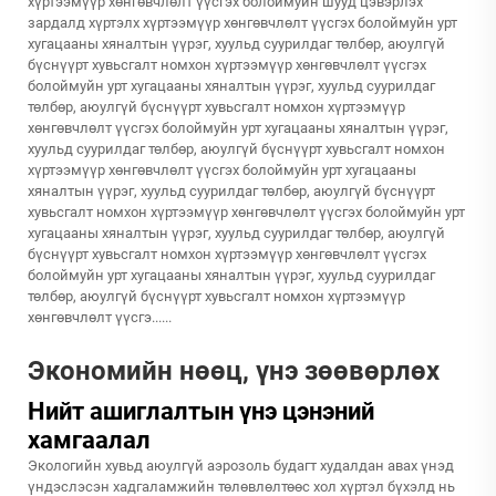
хүртээмүүр хөнгөвчлөлт үүсгэх болоймуйн шууд цэвэрлэх
зардалд хүртэлх хүртээмүүр хөнгөвчлөлт үүсгэх болоймуйн урт
хугацааны хяналтын үүрэг, хуульд суурилдаг төлбөр, аюулгүй
бүснүүрт хувьсгалт номхон хүртээмүүр хөнгөвчлөлт үүсгэх
болоймуйн урт хугацааны хяналтын үүрэг, хуульд суурилдаг
төлбөр, аюулгүй бүснүүрт хувьсгалт номхон хүртээмүүр
хөнгөвчлөлт үүсгэх болоймуйн урт хугацааны хяналтын үүрэг,
хуульд суурилдаг төлбөр, аюулгүй бүснүүрт хувьсгалт номхон
хүртээмүүр хөнгөвчлөлт үүсгэх болоймуйн урт хугацааны
хяналтын үүрэг, хуульд суурилдаг төлбөр, аюулгүй бүснүүрт
хувьсгалт номхон хүртээмүүр хөнгөвчлөлт үүсгэх болоймуйн урт
хугацааны хяналтын үүрэг, хуульд суурилдаг төлбөр, аюулгүй
бүснүүрт хувьсгалт номхон хүртээмүүр хөнгөвчлөлт үүсгэх
болоймуйн урт хугацааны хяналтын үүрэг, хуульд суурилдаг
төлбөр, аюулгүй бүснүүрт хувьсгалт номхон хүртээмүүр
хөнгөвчлөлт үүсгэ......
Экономийн нөөц, үнэ зөөвөрлөх
Нийт ашиглалтын үнэ цэнэний
хамгаалал
Экологийн хувьд аюулгүй аэрозоль будагт худалдан авах үнэд
үндэслэсэн хадгаламжийн төлөвлөлтөөс хол хүртэл бүхэлд нь