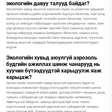
экологийн давуу талууд байдаг?
Экологийн хувьд аюулгүй аэрозоль будаг нь ихэвчлэн ууршмал
органик нөгөөсүүдийн агууламжийг бүртүүн багасгаж, хорт хүнд
металлын агууламжийг олзлойн эсвэл багасгаж, түүнчлэн
усанд үл хийлдэг найрлуудыг ашиглан үйлдвэрлэл, тавих, хаях
үед орчинд үзүүлэх нөлөөг хамгийн бага түвшинд хадгалж.
Эдгээр найрлууд агаарын бохирдлыг багасгаж, газрын усны
бохирдлын аюулдыг хамгийн бага түвшинд хадгалж, түүнчлэн
орчинд аюулгүй задардаг биодеградируем компонентуудыг
агуулж.
Экологийн хувьд аюулгүй аэрозоль
будгийн ажиллах шинж чанарууд нь
хуучин бүтээдүүдтэй харьцуулж яаж
харьцаж?
Орчин үеийн экологийн хувьд аюулгүй аэрозоль будаг нь
ихэнхдээ уламжлалт бүрдүүлэлтүүдийн гүйцэтгэлийн шинж
чанаруудыг тааруулж эсвэл давж, дотоод холбогч чанарын дээд
түвшин, сайжрангуй цаг агаарын төрөлхийн нөлөөлөлд
төвөгтүшгүй байдлыг, ажилд оролцож буй олон тооны
хэрэглээний үед өнгөний хадгалалтын сайжрангуй чанарыг
санал болгож буй. Дориун экологийн хувьд аюулгүй