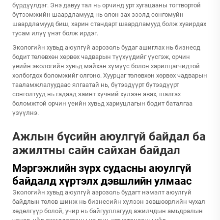
бүрдүүлдэг. Энэ давуу тал нь орчинд урт хугацааны тогтвортой
бүтээмжийн шаардламууд нь олон зах зээлд сонгомуйн
шаардламууд биш, харин стандарт шаардламууд болж хувирдах
тусам илүү үнэт болж ирдэг.
Экологийн хувьд аюулгүй аэрозоль будаг ашиглах нь бизнесд
бодит төлөвхөн хөрвөх чадварын түүхүүдийг үүсгэж, орчин
үеийн экологийн хувьд майхан хүмүүс болон харилцагчидтой
холбогдох боломжийг олгоно. Хуурцаг төлөвхөн хөрвөх чадварын
тааламжлалуудаас ялгаатай нь, бүтээдүүрт бүтээдүүрт
сонголтууд нь гадаад заинт хүчний хүлээн авах, шалгах
боломжтой орчин үеийн хувьд хариуцлагын бодит баталгаа
үзүүлнэ.
Ажлын бүсийн аюулгүй байдал ба
ажилтны сайн сайхан байдал
Мэргэжлийн зүрх судасны аюулгүй
байдалд хүртэлх дэвшлийн улмаас
Экологийн хувьд аюулгүй аэрозоль будагт нэмэлт аюулгүй
байдлын төлөв шинж нь бизнесийн хүлээн зөвшөөрлийн чухал
хөдөлгүүр болой, учир нь байгууллагууд ажилчдын амьдралын