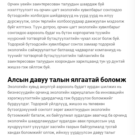
Орчин үеийн заинтересован талуудын шаардаж буй
нээлттүүлэлт нь орчин цагт экологийн хувилбарыг сонгохдоо
бүтээдсийн холбогдох шийдвэрүүд нь үүрд үүрд нь илүү
дүрсжүүлж, олон төрлийн холбоосуудаар дамжуулан мэдээлж
буйг илтгэнэ. Түүн дотроо, орчин цагт экологийн хувилбарыг
сонгохдоо аэрозоль будаг нь бүтэн корпоратив түүхийн
нүүрсний тогтвортой бүтэцтүүлэлтийн чухал хэсэг болж буй.
Тодорхой бүтээдсийн хувилбарыг сонгох замаар тодорхой
экологийн сайжруулалтыг батлахад чадварлаг компаниуд нь
түүнийг тогтвортой бүтэцтүүлэлтийн тайлангийн ба
заинтересован талуудын хоорондын харилцаанд тун үр дүнтэй
жишээ гэж ойлгож буй.
Алсын давуу талын ялгаатай боломж
Экологийн хувьд аюулгүй аэрозоль будагт хурдан шилжих нь
бизнесүүдийн орчинд экологийн хариуцлагын ба инновацийн
хэрэгжүүлэлтийн удирдагчид гэж бүрдүүлэх боломжийг
бүрдүүлдэг. Тодорхой үйлдлүүд, жишээ нь төлөвхөн
бүтээгдэхүүний сонголт зерег ажилтнуудын экологийн
бүтээмжийг баталж, их байгуулмал худалдан авагчид ба орчинд
экологийн шаардламуудыг худалдан авах процессын үед
хүндрүүлэлт үзүүлдэг засгийн газрын байгуулмалд тусгай
хандах боломжийг олгож, ийнхүү үүрдүүлсэн давуу талыг