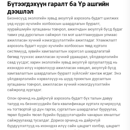
Бүтээгдэхүүн гаралт ба Үр ашгийн
дээшлэл
Бизнесүүд экологийн хувьд аюулгүй аэрозоль будагт шилжих
үед нүүрс-хүчлийн холбоосын шаардлагын бууралт,
хуурайшмуйн хугацааны товчрол, ажилчдын аюулгүй бүсд будаг
тавих үед дурсгалын сайжрол гэх мэт шалтгаануудын улмаас
ажилласан хүчний нэмэгдүүлэлтийн ажигладаг. Уламжлалт
аэрозоль будагт нүүрс-хүчлийн холбоосын төвд хүртэлх
системүүд, хувийн хамгаалалтын хэрэгсэл шаардлагатай
бөгөөд түүнээс ажилласан хүчний удаашрал, үйлдвэрлэлийн
саад үүсдэг; харин экологийн хувьд аюулгүй орлуулалтууд нь
ихэнхдээ илүү нэрвэлзүүр ажилласан нөхцөл, аюулгүй бүсд
хамгаалалтын шаардлагын бууралт зүйлсийг хангаж өгдөг. Энэ
үйлдвэрлэлийн нэрвэлзүүр нь шууд проектын дуусалтын
хугацааны товчрол, ажилласан хүчний нэмэгдүүлэлтийн
сайжролд хүргэдэг.
Олон орчинд нь дайрчгүй аэрозоль будагт бүх талын давуу
талууд нь бизнесүүдийн бага квалификаци хүртэлх хүчирхүүлд
нь тогтвортой үр дүн гаргах, сургалтын шаардлагыг бууруулах,
төрөл бүрийн төсөл бүрийн бүрдүүлэгчдийн чанарын хяналтыг
сайжруулахад тусалдаг. Дориох орчинд нь дайрчгүй
бүрдүүлэлтүүд нь ихэнхдээ илүү сайн цацрагт хэлбэр, цацрагт