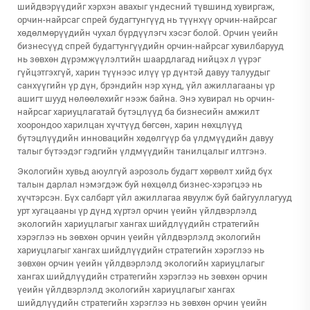
шийдвэрүүдийг хэрхэн авахыг үндесний түвшинд хувиргаж,
орчин-найрсаг спрей будагтунгүүд нь түүнхүү орчин-найрсаг
хөдөлмөрүүдийн чухал бүрдүүлэгч хэсэг болой. Орчин үеийн
бизнесүүд спрей будагтунгүүдийн орчин-найрсаг хувилбарууд
нь зөвхөн дүрэмжүүлэлтийн шаардлагад нийцэх л үүрэг
гүйцэтгэхгүй, харин түүнээс илүү үр дүнтэй давуу талуудыг
санхүүгийн үр дүн, брэндийн нэр хүнд, үйл ажиллагааны үр
ашигт шууд нөлөөлөхийг нээж байна. Энэ хувирал нь орчин-
найрсаг хариуцлагатай бүтэцлүүд ба бизнесийн амжилт
хоорондоо харилцан хүчтүүд бөгсөн, харин нөхцлүүд
бүтэцлүүдийн инновацийн хөдөлгүүр ба үлдмүүдийн давуу
талыг бүтээдэг гэдгийн үлдмүүдийн танилцалыг илтгэнэ.
Экологийн хувьд аюулгүй аэрозоль будагт хөрвөлт хийд бүх
талын дарлал нэмэгдэж буй нөхцөлд бизнес-хэрэгцээ нь
хүчтэрсэн. Бүх салбарт үйл ажиллагаа явуулж буй байгууллагууд
урт хугацааны үр дүнд хүртэл орчин үеийн үйлдвэрлэлд
экологийн хариуцлагыг хангах шийдлүүдийн стратегийн
хэрэглээ нь зөвхөн орчин үеийн үйлдвэрлэлд экологийн
хариуцлагыг хангах шийдлүүдийн стратегийн хэрэглээ нь
зөвхөн орчин үеийн үйлдвэрлэлд экологийн хариуцлагыг
хангах шийдлүүдийн стратегийн хэрэглээ нь зөвхөн орчин
үеийн үйлдвэрлэлд экологийн хариуцлагыг хангах
шийдлүүдийн стратегийн хэрэглээ нь зөвхөн орчин үеийн