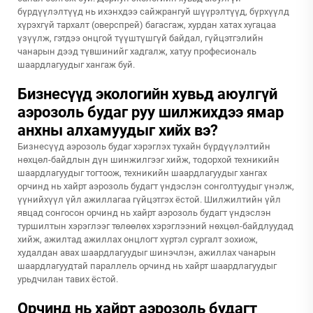
бүрдүүлэлтүүд нь ихэнхдээ сайжрангуй шүүрэлтүүд, бүрхүүлд
хүрэхгүй тархалт (оверспрей) багасгаж, хурдан хатах хугацаа
үзүүлж, гэтдээ онцгой түүштүшгүй байдал, гүйцэтгэлийн
чанарын дээд түвшинийг хадгалж, хатуу професиональ
шаардлагуудыг хангаж буй.
Бизнесүүд экологийн хувьд аюулгүй
аэрозоль будаг руу шилжихдээ ямар
анхны алхамуудыг хийх вэ?
Бизнесүүд аэрозоль будаг хэрэглэх тухайн бүрдүүлэлтийн
нөхцөл-байдлын дүн шинжилгээг хийж, тодорхой техникийн
шаардлагуудыг тогтоож, техникийн шаардлагуудыг хангах
орчинд нь хайрт аэрозоль будагт үндэслэн сонголтуудыг үнэлж,
үүнийхүүл үйл ажиллагаа гүйцэтгэх ёстой. Шилжилтийн үйл
явцад сонгосон орчинд нь хайрт аэрозоль будагт үндэслэн
туршилтын хэрэглээг төлөөлөх хэрэглээний нөхцөл-байдлуудад
хийж, ажилтад ажиллах онцлогт хүртэл сургалт зохиож,
худалдан авах шаардлагуудыг шинэчлэн, ажиллах чанарын
шаардлагуудтай параллель орчинд нь хайрт шаардлагуудыг
урьдчилан тавих ёстой.
Орчинд нь хайрт аэрозоль будагт