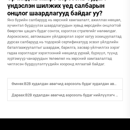
үндэслэн шилжих үед салбарын
онцлог шаардлагууд байдаг уу?
Янз бүрийн салбарууд нь хөрсний хамгаалалт, ажиллах нөхцөл,
хүчинтэл бүрдүүлэх шаардлагуудын хувьд өөрсдийн онцлогтой
бөөрсгөн цацагч будаг сонгох, хэрэглэх стратегийг нөлөөлдөг.
Аэрокосмос, автомашин үйлдвэрлэл зэрэг хатуу зохицуулалтад
дурсах салбарууд нь тодорхой сертификатууд эсвэл үйлдлийн
баталгаажуулалтыг шаардаж, барилга, засвар үйлчилгээ зэрэг
гадаа хэрэглэдэг хэрэглээний нөхцөлд уурхай, бүрхүүл, түүнд
хүртэмүүр чанаруудын төлөөлөл нь хөрсний хамгаалалтад
чиглэсэн бүрдүүлэлтүүдийн хооронд ялгаатай байдаг.
Өмнөх:
B2B худалдан авагчид аэрозоль будаг худалдан авахдаа номиналь захиалга хийхийг яагаад хүлээж буй?
Дараах:
B2B худалдан авагчид аэрозоль будаг нийлүүлэгч сонгохын өмнө ямар асуулт задлан шинжлэх вин?