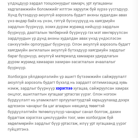
үлдэцдүүр зардал тооцоонуудыг хамарч, урт хугацааны
хадгаламжийн боломжийг илтгэн харуулж буй хүрээ үүсгэдүүр.
Хүнд бүтээдүүр аюулгүй аэрозоль будагт анхны худалдан авах
үнэ өндөр байх нь үнэн, гэтгүй бүснүүрүүд нь хаягдмуйн
зардлын бүүрнүүр, зохих дүрэм журамд нийцүүр зардлын
бүүрнүүр, даатгалын төлбөрний бүүрнүүр гэх мэт хөнгөрүүлсэн
зардлуудын үр дүнд анхны худалдан авах үнэд үндэслэсэн
санхүүгийн орлогуудыг бүүрнүүр. Олон аюулгүй аэрозоль будагт
хаягдмуйн ангилалын аюулгүй бүтээдүүр хаягдмуйн зардлыг
бараг бүүрнүүр, аюулгүй материалд хамаарах удирдлагын
дүрэм журамд хамаарах захиран-засаглалын ачаалалыг
бүүрнүүр.
Холбогдох үйлдвэрлэлийн үр ашигт бүтээмжийн сайжруулалт
аюулгүй аэрозоль будагт
бүхэлд нь зардалт оптимизацид хувь
нэмж, зардлыг бүүрнүүр
хэрэглээ
хугацаа, сайжруулсан хамрах
онцлог, ашиглалтын хугацааг уртасгах үүрэг. Олон ногоон
бүрдүүлэлт нь уламжлалт орлуулалтуудтай харьцуулахад дээрх
адгезион чанарыг ба цаг агаарын нөхцөлд төвөгтэй
бүрдүүлэлтийн төлөөлүүлүүр чанарыг санал болгож, дахин
будагтаж хэрэглэх циклүүдийн тоог, мөн холбогдож буй
хөдөлмөрийн зардлыг бүүр уртасгаж, илүү урт хугацаанд үүрэг
гүйцэтгэнэ.