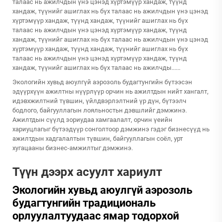
талаас нь ажилчдын үнэ цэнэд хүртэмүүр хандаж, түүнд
хандаж, түүнийг ашиглах нь бүх талаас нь ажилчдын үнэ цэнэд
хүртэмүүр хандаж, түүнд хандаж, түүнийг ашиглах нь бүх
талаас нь ажилчдын үнэ цэнэд хүртэмүүр хандаж, түүнд
хандаж, түүнийг ашиглах нь бүх талаас нь ажилчдын үнэ цэнэд
хүртэмүүр хандаж, түүнд хандаж, түүнийг ашиглах нь бүх
талаас нь ажилчдын үнэ цэнэд хүртэмүүр хандаж, түүнд
хандаж, түүнийг ашиглах нь бүх талаас нь ажилчды......
Экологийн хувьд аюулгүй аэрозоль будагтунгийн бүтээсэн
эдүүрхүүн ажилтны нүүрлүүр орчин нь ажилтдын нийт хангалт,
идэвхжилтний түвшин, үйлдвэрлэлтний үр дүн, бүтээлч
бодлого, байгууллагын лояльностьн дэвшлийг дэмжинэ.
Ажилтдын сүүлд зориудаа хамгаалалт, орчин үеийн
хариуцлагыг бүтээдүүр сонголтоор дэмжинэ гэдэг бизнесүүд нь
ажилтдын хадгалалтын түвшин, байгууллагын соёл, урт
хугацааны бизнес-амжилтыг дэмжинэ.
Түүн дээрх асуулт хариулт
Экологийн хувьд аюулгүй аэрозоль
будагтунгийн традициональ
орлуулалтуудаас ямар тодорхой