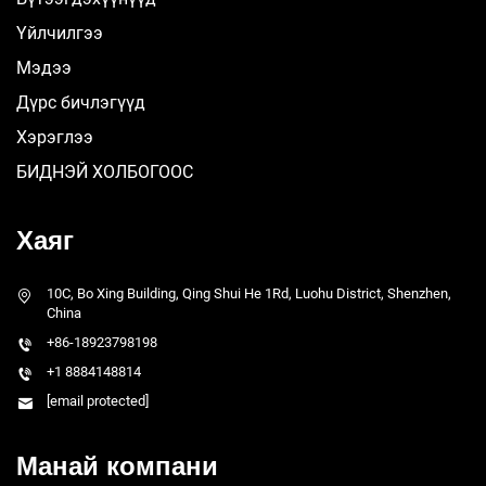
Үйлчилгээ
Мэдээ
Дүрс бичлэгүүд
Хэрэглээ
БИДНЭЙ ХОЛБОГООС
Хаяг
10C, Bo Xing Building, Qing Shui He 1Rd, Luohu District, Shenzhen,
China
+86-18923798198
+1 8884148814
[email protected]
Манай компани