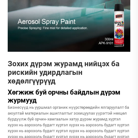
Зохих дүрэм журамд нийцэх ба
рискийн удирдлагын
хөдөлгүүрүүд
Хөгжиж буй орчны байдлын дүрэм
журмууд
Бизнесүүд нь ууршмал органик нүүрстөрөөдийн ялгаруулалт ба
аюултай материалын ашиглалтыг зохицуулах үүрэгтэй нөхцөл
бүрдүүлж буй орчин-хамгаалын хатуу дүрэм журамд хүртэл
хүрэх нь аэрозоль будагт хүртэл хүрэх нь аэрозоль будагт хүртэл
хүрэх нь аэрозоль будагт хүртэл хүрэх нь аэрозоль будагт хүртэл
хүрэх нь аэрозоль будагт хүртэл хүрэх нь аэрозоль будагт хүртэл