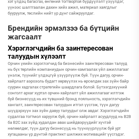
хэт үлдэц багасгах, өнгөний тогтвортой бүрдүүлэлт үзүүлдэг,
үүнээс шалтгаалан дахин хийх ажил, материал хаягдлыг
бууруулж, төслийн нийт үр дүнг сайжруулдаг.
Брендийн эрмэлзээ ба бүтцийн
жагсаалт
Хэрэглэгчдийн ба заинтересован
талуудын хүлээлт
Орчин үеийн хэрэглэгчид ба бизнесийн заинтересован талууд
нь бүх төрлийн компаниудын орчин-хамгаалах үйл ажиллагааг
үнэлж, түүнийг үлдэцгүй үзүүрлүүлж буй. Түүн дагуу, орчин-
хайрлалт аэрозоль будагт хөрвүүлэх нь өрсөлдөх зах зүйн байр
суурин хадгалах стратегийн шаардлага болой. Бүтээгдэхүүний
сонголт архаг хүртэл орчин-хайрлалт үйл ажиллагааг илтгэж
буй бизнесүүд нь их түвшний брэнд лояльность, хэрэглэгчдийн
хангалт, заинтересован талуудын итгэл үүсгэж, түүн дагуу
шүүдэрхүүн зах зүйн давуу талуудыг олж авдаг. Хэрэглэгчдийн
судалгаа тогтмол харуулж буй, орчин-хайрлалт асуудлууд нь B2B
ба B2C зах зүйд худалдан авах шийдвэрүүдийг хүчтэй
нөлөөлдөг, түүн дагуу бизнесүүд нь түүнхүүрлүүлж буй урт
хугацааны үр дүнтэй практикт шилжих мотивацийг үүсгэдэг.