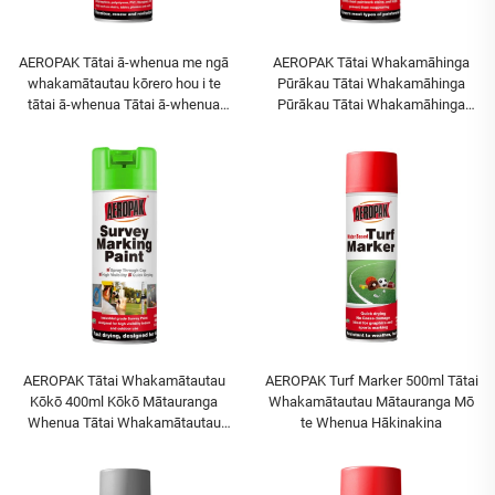
AEROPAK Tātai ā-whenua me ngā
AEROPAK Tātai Whakamāhinga
whakamātautau kōrero hou i te
Pūrākau Tātai Whakamāhinga
tātai ā-whenua Tātai ā-whenua
Pūrākau Tātai Whakamāhinga
Hou, Kaha ki te whakamākū me
Pūrākau Tātai Whakamāhinga
ngā pātua
Pūrākau Tātai Whakamāhinga
Pūrākau Tātai Whakamāhinga
Pūrākau Tātai Whakamāhinga
Pūrākau Tātai Whakamāhinga
Pūrākau Tātai Whakamāhinga
Pūrākau Tātai Whakamāhinga
Pūrākau Tātai Whakamāhinga
Pūrākau Tātai Whakamāhinga
Pūrākau Tātai Whakamāhinga
Pūrākau Tātai Whakamāhinga
Pūrākau Tātai Whakamāhinga
Pūrākau Tātai Whakamāhinga
AEROPAK Tātai Whakamātautau
AEROPAK Turf Marker 500ml Tātai
Pūrākau Tātai Whakamāhinga
Kōkō 400ml Kōkō Mātauranga
Whakamātautau Mātauranga Mō
Pūrākau Tātai Whakamāhinga
Whenua Tātai Whakamātautau
te Whenua Hākinakina
Pūrākau Tātai Whakamāhinga
Hanga Tātai
Pūrākau Tātai Whakamāhinga
Pūrākau Tātai Whakamāhinga