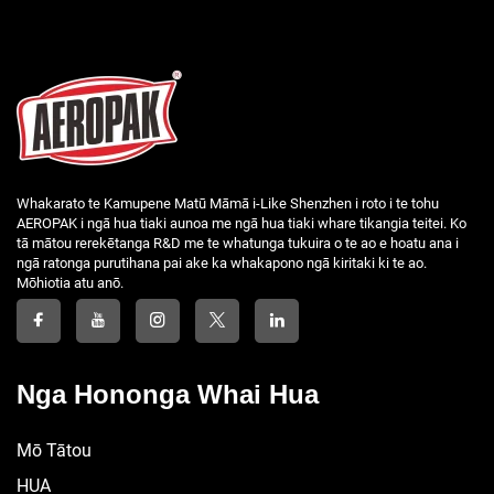
Whakarato te Kamupene Matū Māmā i-Like Shenzhen i roto i te tohu
AEROPAK i ngā hua tiaki aunoa me ngā hua tiaki whare tikangia teitei. Ko
tā mātou rerekētanga R&D me te whatunga tukuira o te ao e hoatu ana i
ngā ratonga purutihana pai ake ka whakapono ngā kiritaki ki te ao.
Mōhiotia atu anō.
Nga Hononga Whai Hua
Mō Tātou
HUA