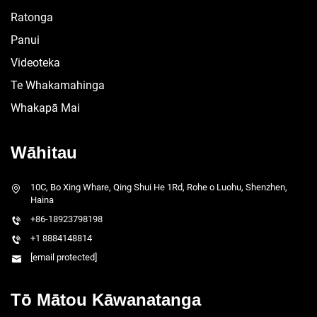
Ratonga
Panui
Videoteka
Te Whakamahinga
Whakapā Mai
Wāhitau
10C, Bo Xing Whare, Qing Shui He 1Rd, Rohe o Luohu, Shenzhen,
Haina
+86-18923798198
+1 8884148814
[email protected]
Tō Mātou Kāwanatanga