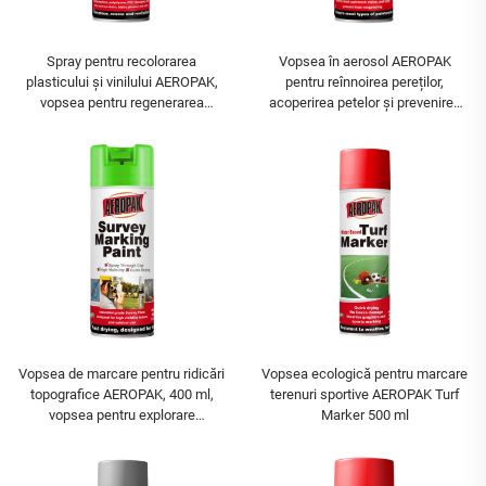
Spray pentru recolorarea
Vopsea în aerosol AEROPAK
plasticului și vinilului AEROPAK,
pentru reînnoirea pereților,
vopsea pentru regenerarea
acoperirea petelor și prevenirea
plasticului, rezistentă la
mucegaiului
decolorare și fisurare
Vopsea de marcare pentru ridicări
Vopsea ecologică pentru marcare
topografice AEROPAK, 400 ml,
terenuri sportive AEROPAK Turf
vopsea pentru explorare
Marker 500 ml
geologică, vopsea pentru ridicări
topografice și construcții, vopsea
în aerosol