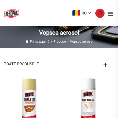
RO
Vopsea aerosol
Prima pagină
>
Produse
>
Vopsea aerosol
TOATE PRODUSELE