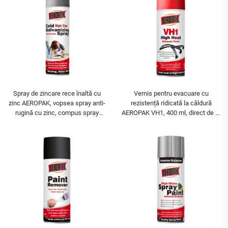
Spray de zincare rece înaltă cu
Vernis pentru evacuare cu
zinc AEROPAK, vopsea spray anti-
rezistență ridicată la căldură
rugină cu zinc, compus spray
AEROPAK VH1, 400 ml, direct de la
pentru zincare rece
fabrică, multiple culori și tipuri de
vopsea în aerosol