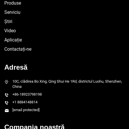
Produse
Serviciu
Știri
Video
Aplicație
Contactați-ne
Adresă
10C, clădirea Bo Xing, Qing Shui He 1Rd, districtul Luohu, Shenzhen,
China
+86-18923798198
+1 8884148814
[email protected]
Compania noastră