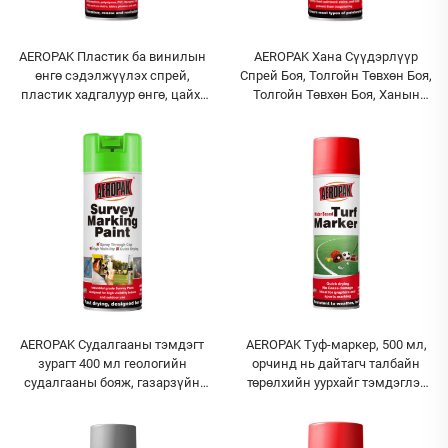
AEROPAK Пластик ба винилын
AEROPAK Хана Сүүдэрлүүр
өнгө сэдэлжүүлэх спрей,
Спрей Боя, Толгойн Төвхөн Боя,
пластик хадгалуур өнгө, цайх,
Толгойн Төвхөн Боя, Ханын
таракхайхад төдий лүүтүү
Толгойн Төвхөн Боя
AEROPAK Судалгааны тэмдэгт
AEROPAK Туф-маркер, 500 мл,
зурагт 400 мл геологийн
орчинд нь дайтагч талбайн
судалгааны бояж, газарзүйн
төрөлхийн уурхайг тэмдэглэх
хэмжилт, барилгын ажилд
будаа
зориулан тархаж бүтээдэг
будаг