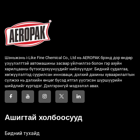
Шэньжэнь i-Like Fine Chemical Co., Ltd нь AEROPAK брэнд дор өндөр
үзүүлэлттэй автомашины засвар үйлчилгээ болон гэр ахуйн
харилцааны бүтээгдэхүүнүүдийг нийлүүлдэг. Бидний судалгаа,
хөгжүүлэлтэд суурилсан инноваци, дэлхий дахины хуваарилалтын
сүлжээ нь дэлхийн өнцөг бүсэд итгэл үүсгэсэн шүршүүрийн
шийдлийг хүргэдэг. Дэлгэрэнгүй мэдээлэл авах.
Ашигтай холбоосууд
Бидний тухайд