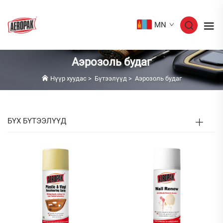
MN
Аэрозоль будаг
Нүүр хуудас
>
Бүтээлүүд
>
Аэрозоль будаг
БҮХ БҮТЭЭЛҮҮД