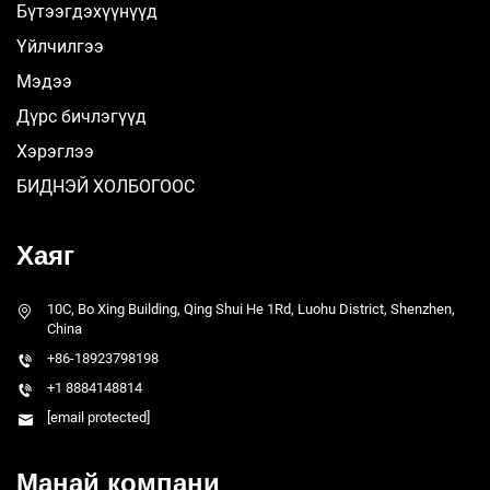
Бүтээгдэхүүнүүд
Үйлчилгээ
Мэдээ
Дүрс бичлэгүүд
Хэрэглээ
БИДНЭЙ ХОЛБОГООС
Хаяг
10C, Bo Xing Building, Qing Shui He 1Rd, Luohu District, Shenzhen,
China
+86-18923798198
+1 8884148814
[email protected]
Манай компани