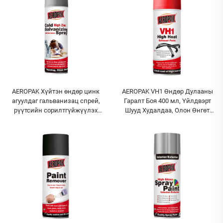
AEROPAK Хүйтэн өндөр цинк
AEROPAK VH1 Өндөр Дулааны
агуулдаг гальванизац спрей,
Гаралт Боя 400 мл, Үйлдвэрт
рүүтсийн сорилтгүйжүүлэх
Шууд Худалдаа, Олон Өнгөт
цинк спрей боёлт, хүйтэн
Төрөл, Спрей Боя
гальванизац нүүрлүүлэх спрей