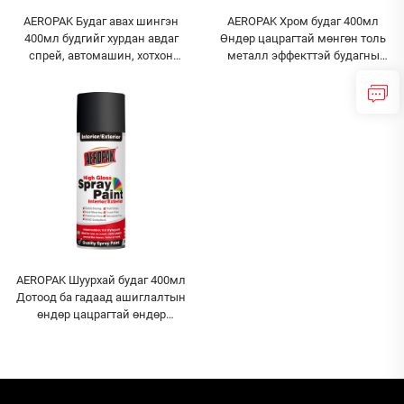
AEROPAK Будаг авах шингэн
AEROPAK Хром будаг 400мл
400мл будгийг хурдан авдаг
Өндөр цацрагтай мөнгөн толь
спрей, автомашин, хотхон
металл эффекттэй будагны
эдлэлд зориулсан үр дүнтэй
зуурас, машин будах будаг
будгаа арилгах
AEROPAK Шуурхай будаг 400мл
Дотоод ба гадаад ашиглалтын
өндөр цацрагтай өндөр
чанартай будаг