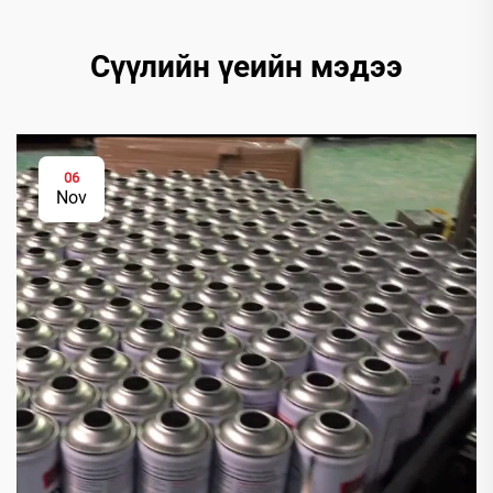
Сүүлийн үеийн мэдээ
06
Nov