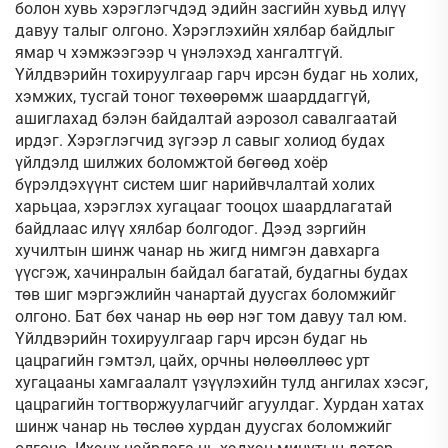
болон хувь хэрэглэгчдэд эдийн засгийн хувьд илүү
давуу талыг олгоно. Хэрэглэхийн хялбар байдлыг
ямар ч хэмжээгээр ч үнэлэхэд хангалтгүй.
Үйлдвэрийн тохируулгаар гарч ирсэн будаг нь холих,
хэмжих, тусгай тоног төхөөрөмж шаарддаггүй,
ашиглахад бэлэн байдалтай аэрозол савалгаатай
ирдэг. Хэрэглэгчид зүгээр л савыг холиод будах
үйлдэлд шилжих боломжтой бөгөөд хоёр
бүрэлдэхүүнт систем шиг нарийвчлалтай холих
харьцаа, хэрэглэх хугацааг тооцох шаардлагатай
байдлаас илүү хялбар болгодог. Дээд зэргийн
хучилтын шинж чанар нь жигд нимгэн давхарга
үүсгэж, хачинралын байдал багатай, будагны будах
төв шиг мэргэжлийн чанартай дуусгах боломжийг
олгоно. Бат бөх чанар нь өөр нэг том давуу тал юм.
Үйлдвэрийн тохируулгаар гарч ирсэн будаг нь
цацрагийн гэмтэл, цайх, орчны нөлөөллөөс урт
хугацааны хамгаалалт үзүүлэхийн тулд ангилах хэсэг,
цацрагийн тогтворжуулагчийг агуулдаг. Хурдан хатах
шинж чанар нь төслөө хурдан дуусгах боломжийг