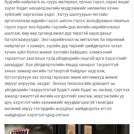
будгийн найрлага нь суурь материал, орчны гэрэл, харах өнцөг
зэрэг бодит нөхцөлд өнгийн мэдрэмжийг нөлөөлөх хүчин
зүйлсийг харгалзан үздэг. Хатуу шалгуурын тестийн
аргачлалаар өдрийн гэрэл, шилэн гэрэл, вольфрамын лампын
гэрэл зэрэг янз бүрийн гэрлийн дор өнгийн нарийвчлалыг
шалгаж, өөр өөр орчинд ижил дүр төрхтэй харагдахыг
баталгаажуулдаг. Энэ нарийвчлал нь металлик ба перлений
найрлагыг ч хамарч, эцсийн дүр төрхийг шийдвэрлэх чухал
хүчин зүйл болох жижиг хэсгийн байршил, хэмжээний
тархалтыг хангахын тулд үйлдвэрийн онцгой арга хэрэгслийг
шаарддаг. Бүх үйлдвэрлэлийн явцад чанарыг тасралтгүй
хянах замаар өнгийн тогтвортой байдлыг хадгалж,
бүтээгдэхүүн зах зээлд гарахаас өмнө автомжууд жижиг
зөрүүг илрүүлж, засдаг. Энэхүү технологийн дэвшилт нь
үйлдвэрийн тааруулгатай будагт хийх будаг нь засвар, сэргээх
ажилд гажилтгүй өнгийн нэгдэлтийг хангаж, мэргэжлийн үр
дүн, хэрэглэгчийн ханамжийг муудмагцаагүй танигдах
өнгөний зөрүү гэх ердийн асуудлыг шийдвэрлэх итгэл
найдварыг хэрэглэгчдэд олгоно.