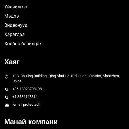
Үйлчилгээ
Мэдээ
Видеонууд
Хэрэглээ
Холбоо барилцах
Хаяг
10C, Bo Xing Building, Qing Shui He 1Rd, Luohu District, Shenzhen,
China
+86-18923798198
+1 8884148814
[email protected]
Манай компани