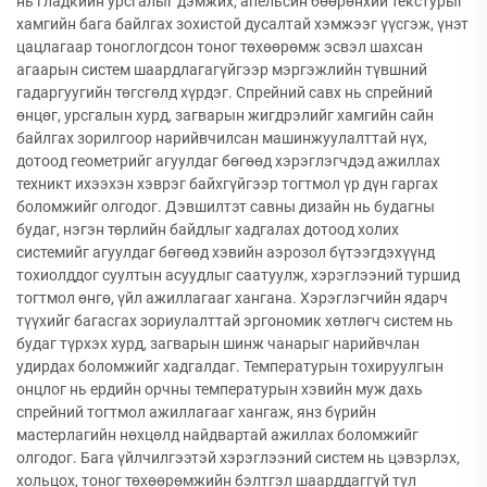
нь гладкийн урсгалыг дэмжих, апельсин бөөрөнхий текстурыг
хамгийн бага байлгах зохистой дусалтай хэмжээг үүсгэж, үнэт
цацлагаар тоноглогдсон тоног төхөөрөмж эсвэл шахсан
агаарын систем шаардлагагүйгээр мэргэжлийн түвшний
гадаргуугийн төгсгөлд хүрдэг. Спрейний савх нь спрейний
өнцөг, урсгалын хурд, загварын жигдрэлийг хамгийн сайн
байлгах зорилгоор нарийвчилсан машинжуулалттай нүх,
дотоод геометрийг агуулдаг бөгөөд хэрэглэгчдэд ажиллах
техникт ихээхэн хэврэг байхгүйгээр тогтмол үр дүн гаргах
боломжийг олгодог. Дэвшилтэт савны дизайн нь будагны
будаг, нэгэн төрлийн байдлыг хадгалах дотоод холих
системийг агуулдаг бөгөөд хэвийн аэрозол бүтээгдэхүүнд
тохиолддог суултын асуудлыг саатуулж, хэрэглээний туршид
тогтмол өнгө, үйл ажиллагааг хангана. Хэрэглэгчийн ядарч
түүхийг багасгах зориулалттай эргономик хөтлөгч систем нь
будаг түрхэх хурд, загварын шинж чанарыг нарийвчлан
удирдах боломжийг хадгалдаг. Температурын тохируулгын
онцлог нь ердийн орчны температурын хэвийн муж дахь
спрейний тогтмол ажиллагааг хангаж, янз бүрийн
мастерлагийн нөхцөлд найдвартай ажиллах боломжийг
олгодог. Бага үйлчилгээтэй хэрэглээний систем нь цэвэрлэх,
хольцох, тоног төхөөрөмжийн бэлтгэл шаарддаггүй тул