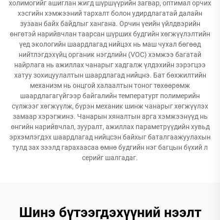
холимогийг ашиглан жигд шүршүүрийн загвар, оптимал орчих
хэсгийн хэмжээний тархалт болон удирдлагатай далайн
зузаан байх байдлыг хангана. Орчин үеийн үйлдвэрийн
өнгөтэй нарийвчлан таарсан шүрших будгийн хөгжүүлэлтийн
үед экологийн шаардлагад нийцэх нь маш чухал бөгөөд
нийтлэгдэхүйц органик нэгдлийн (VOC) хэмжээ багатай
найрлага нь ажиллах чанарыг хадгалж үлдэхийн зэрэгцээ
хатуу зохицуулалтын шаардлагад нийцнэ. Бат бөхжилтийн
механизм нь онцгой халаалтын тоног төхөөрөмж
шаардлагагүйгээр байгалийн температурт полимерийн
сүлжээг хөгжүүлж, бүрэн механик шинж чанарыг хөгжүүлэх
замаар хэрэгжинэ. Чанарын хяналтын арга хэмжээнүүд нь
өнгийн нарийвчлал, зууралт, ажиллах параметрүүдийн хувьд
эрхэмлэгдэх шаардлагад нийцсэн байхыг баталгаажуулахын
тулд зах зээлд гарахаасаа өмнө будгийн нэг багцын бүхий л
серийг шалгадаг.
Шинэ бүтээгдэхүүний нээлт