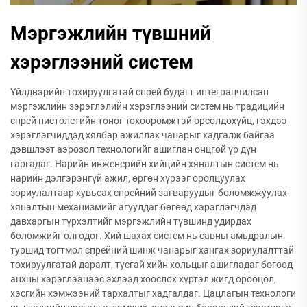
Мэргэжлийн түвшний
хэрэглээний систем
Үйлдвэрийн тохируулгатай спрей будагт интеграцчилсан
мэргэжлийн зэрэглэлийн хэрэглээний систем нь традицийн
спрей пистолетийн тоног төхөөрөмжтэй өрсөлдөхүйц, гэхдээ
хэрэглэгчиддэд хялбар ажиллах чанарыг хадгалж байгаа
дэвшлээт аэрозол технологийг ашиглан онцгой үр дүн
гаргадаг. Нарийн инженерийн хийцийн хяналтын систем нь
нарийн дэлгэрэнгүй ажил, өргөн хүрээг оролцуулах
зориулалтаар хувьсах спрейний загваруудыг боломжжуулах
хяналтын механизмийг агуулдаг бөгөөд хэрэглэгчдэд
давхаргын түрхэлтийг мэргэжлийн түвшинд удирдах
боломжийг олгодог. Хий шахах систем нь савны амьдралын
туршид тогтмол спрейний шинж чанарыг хангах зориулалттай
тохируулгатай даралт, тусгай хийн хольцыг ашигладаг бөгөөд
анхны хэрэглээнээс эхлээд хоослох хүртэл жигд орооцол,
хэсгийн хэмжээний тархалтыг хадгалдаг. Цацлагын технологи