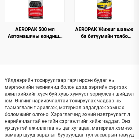
AEROPAK 500 мл
AEROPAK Жижиг шавьж
Автомашины кондишн
ба битүүмийн толбо
цэвэрлэгч, машины AC-
цэвэрлэгч 500 мл
ийг ноцохгүй цэвэрлэгч
Асфальт, шувууны
хаагуур, замын
бохирдлыг цэвэрлэх
Үйлдвэрийн тохируулгаар гарч ирсэн будаг нь
мэргэжлийн техникчид болон дээд зэргийн сэргээх
ажил хийхийг хүсч буй хувь хүмүүст зориулсан шийдэл
юм. Өнгийг нарийвчлалтай тохируулах чадвар нь
таамаглалыг арилгаж, материал алдагдаж хэмнэх
боломжийг олгоно. Хэрэглэгчид эхний нэвтрүүлэгт л
нарийвчлалтай өнгийн сэргээлтийг хийж чаддаг. Энэ
үр дүнтэй ажиллагаа нь цаг хугацаа, материал хэмнэх
замаар шууд зардлыг бууруулдаг тул засварын төвүүд