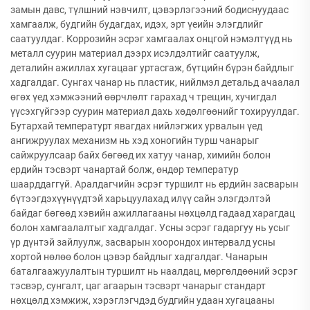
замын давс, түлшний нэвчилт, цэвэрлэгээний бодиснуудаас
хамгаалж, будгийн будагдах, идэх, эрт үеийн элэгдлийг
саатуулдаг. Коррозийн эсрэг хамгаалах онцгой нэмэлтүүд нь
металл суурин материал дээрх исэлдэлтийг саатуулж,
деталийн ажиллах хугацааг уртасгаж, бүтцийн бүрэн байдлыг
хадгалдаг. Сунгах чанар нь пластик, нийлмэл детальд ачаалал
өгөх үед хэмжээний өөрчлөлт гарахад ч трещин, хучигдал
үүсэхгүйгээр суурин материал дахь хөдөлгөөнийг тохируулдаг.
Бутархай температурт явагдах нийлэгжих урвалын үед
ангижруулах механизм нь хэд хоногийн турш чанарыг
сайжруулсаар байх бөгөөд их хатуу чанар, химийн болон
ердийн тэсвэрт чанартай болж, өндөр температур
шаарддаггүй. Аралдагчийн эсрэг туршилт нь ердийн засварын
бүтээгдэхүүнүүдтэй харьцуулахад илүү сайн элэгдэлтэй
байдаг бөгөөд хэвийн ажиллагааны нөхцөлд гадаад харагдац
болон хамгаалалтыг хадгалдаг. Усны эсрэг гадаргуу нь усыг
үр дүнтэй зайлуулж, засварын хоорондох интервалд усны
хортой нөлөө болон цэвэр байдлыг хадгалдаг. Чанарын
баталгаажуулалтын туршилт нь наалдац, мөргөлдөөний эсрэг
тэсвэр, сунгалт, цаг агаарын тэсвэрт чанарыг стандарт
нөхцөлд хэмжиж, хэрэглэгчдэд будгийн удаан хугацааны