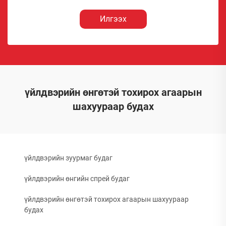
Илгээх
үйлдвэрийн өнгөтэй тохирох агаарын
шахуураар будах
үйлдвэрийн зуурмаг будаг
үйлдвэрийн өнгийн спрей будаг
үйлдвэрийн өнгөтэй тохирох агаарын шахуураар
будах