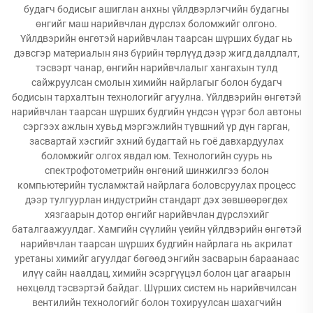
будагч бодисыг ашиглан анхны үйлдвэрлэгчийн будагны
өнгийг маш нарийвчлан дүрслэх боломжийг олгоно.
Үйлдвэрийн өнгөтэй нарийвчлан таарсан шүрших будаг нь
дэвсгэр материалын янз бүрийн төрлүүд дээр жигд далдлалт,
тэсвэрт чанар, өнгийн нарийвчлалыг хангахын тулд
сайжруулсан смолын химийн найрлагыг болон будагч
бодисын тархалтын технологийг агуулна. Үйлдвэрийн өнгөтэй
нарийвчлан таарсан шүрших будгийн үндсэн үүрэг бол автоны
сэргээх ажлын хувьд мэргэжлийн түвшний үр дүн гарган,
засвартай хэсгийг эхний будагтай нь гоё давхардуулах
боломжийг олгох явдал юм. Технологийн суурь нь
спектрофотометрийн өнгөний шинжилгээ болон
компьютерийн тусламжтай найрлага боловсруулах процесс
дээр тулгуурлан индустрийн стандарт дэх зөвшөөрөгдөх
хязгаарын дотор өнгийг нарийвчлан дүрслэхийг
баталгаажуулдаг. Хамгийн сүүлийн үеийн үйлдвэрийн өнгөтэй
нарийвчлан таарсан шүрших будгийн найрлага нь акрилат
уретаны химийг агуулдаг бөгөөд энгийн засварын бараанаас
илүү сайн наалдац, химийн эсэргүүцэл болон цаг агаарын
нөхцөлд тэсвэртэй байдаг. Шүрших систем нь нарийвчилсан
вентилийн технологийг болон тохируулсан шахагчийн