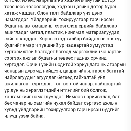
олгоно. Ихэнх найрлага нь хэдхэн минутын дотор
тоосноос чөлөөлөгдөж, хэдхэн цагийн дотор бүрэн
хатаж чаддаг. Олон талт байдлаар үнэ цэнэ
нэмэгддэг. Үйлдвэрийн тохируулгаар гарч ирсэн
будаг нь автомашины хэрэгслэд ердийн байдлаар
ашигладаг метал, пластик, нийлмэл материалуудад
сайн наалддаг. Хэрэглэхэд хялбар байдал нь энэхүү
будгийг ямар ч түвшний ур чадвартай хүмүүстэд
хүртээмжтэй болгодог бөгөөд мэргэжлийн чанартай
сэргээх ажлыг будагны төвөөс гаднах орчинд
хүргэдэг. Орчин үеийн бодитой хариуцлага нь агаарын
чанарын дүрэмд нийцсэн, цацрагийн ялгарал багатай
найрлагуудыг агуулдаг бөгөөд гайхалтай үйл
ажиллагааг хүргэдэг. Тогтвортой чанар, найдвартай
үр дүн нь хэрэглэгчдийн итгэлийг бий болгож,
хангамжийг нэмэгдүүлдэг. Иймээс нарийвчлал, бат
бөх чанар нь хамгийн чухал байдаг сэргээх ажлын
хувьд үйлдвэрийн тохируулгаар гарч ирсэн будгийг
илүүд үзэж байна.