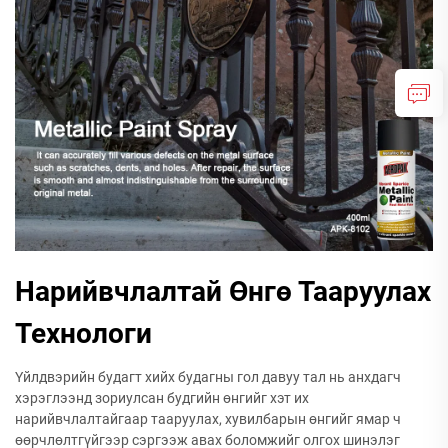
Нарийвчлалтай Өнгө Тааруулах
Технологи
Үйлдвэрийн будагт хийх будагны гол давуу тал нь анхдагч
хэрэглээнд зориулсан будгийн өнгийг хэт их
нарийвчлалтайгаар тааруулах, хувилбарын өнгийг ямар ч
өөрчлөлтгүйгээр сэргээж авах боломжийг олгох шинэлэг