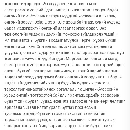
технологид оршдог. Энэхүү дэвшилтэт систем нь
спектрофотометрийн дэвшилтэт шинжилгээг тооцон бодох
өнгөний томъёоллын алгоритмуудтай хослуулан ашиглан,
өнгөний зөрүүг Delta E-ээр 1.0-с доош байлгаж, хүний нүдэнд
бараг мэдэгдэхгүй өнгөний ялгааг гаргаж авдаг. Энэ
технологийн үндэс нь дэлхийн томоохон үйлдвэрлэгчдийн
мянган автоны будгийн кодыг агуулсан өргөн хүрээ бүхий
өнгөний сан юм. Энд металлик жижиг хэсгүүд, перлений
үзүүлэлт, онцгой гадаргуугийн шинж чанар зэрэг дэлгэрэнгүй
техникийн үзүүлэлтүүд багтдаг. Мэргэжлийн өнгөний метр,
спектрофотометр төхөөрөмжүүд стандартчилсан гэрлийн дор
анхны будгийн загварыг шинжилж, өнгөний нарийвчлалыг
тодорхойлоход удирдамж болох өнгөний координатыг барьж
авдаг. Үйлдвэрлэлийн явцад будгийн будасны сонголт,
тархалтыг чанартай хянах аргачлалыг ашиглан бүх серийн
хувьд өнгийн тогтвортой байдлыг хангаж, ердийн засварын
будагт хийх будагнуудад ихэвчлэн илрэх өнгөний өөрчлөлтийг
арилгадаг. Дэвшилтэт үрэлт, бутлах процессын
тусламжтайгаар будгийн жижиг хэсгийн хэмжээний
тархалтыг сайжруулж, өнгийн зөв хөгжил, гэрлийг тусгах
чанарыг хангана. Үйлдвэрийн тааруулгатай будагт хийх