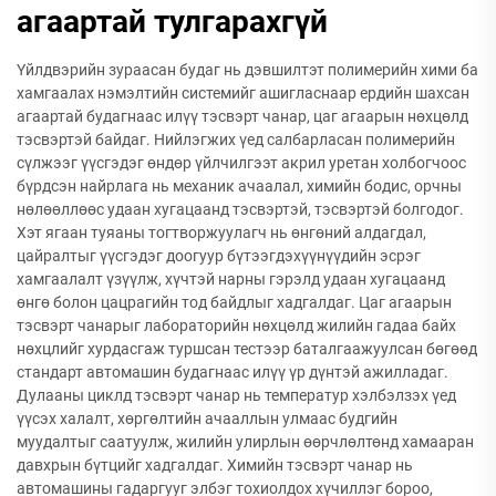
агаартай тулгарахгүй
Үйлдвэрийн зураасан будаг нь дэвшилтэт полимерийн хими ба
хамгаалах нэмэлтийн системийг ашигласнаар ердийн шахсан
агаартай будагнаас илүү тэсвэрт чанар, цаг агаарын нөхцөлд
тэсвэртэй байдаг. Нийлэгжих үед салбарласан полимерийн
сүлжээг үүсгэдэг өндөр үйлчилгээт акрил уретан холбогчоос
бүрдсэн найрлага нь механик ачаалал, химийн бодис, орчны
нөлөөллөөс удаан хугацаанд тэсвэртэй, тэсвэртэй болгодог.
Хэт ягаан туяаны тогтворжуулагч нь өнгөний алдагдал,
цайралтыг үүсгэдэг доогуур бүтээгдэхүүнүүдийн эсрэг
хамгаалалт үзүүлж, хүчтэй нарны гэрэлд удаан хугацаанд
өнгө болон цацрагийн тод байдлыг хадгалдаг. Цаг агаарын
тэсвэрт чанарыг лабораторийн нөхцөлд жилийн гадаа байх
нөхцлийг хурдасгаж туршсан тестээр баталгаажуулсан бөгөөд
стандарт автомашин будагнаас илүү үр дүнтэй ажилладаг.
Дулааны циклд тэсвэрт чанар нь температур хэлбэлзэх үед
үүсэх халалт, хөргөлтийн ачааллын улмаас будгийн
муудалтыг саатуулж, жилийн улирлын өөрчлөлтөнд хамааран
давхрын бүтцийг хадгалдаг. Химийн тэсвэрт чанар нь
автомашины гадаргууг элбэг тохиолдох хүчиллэг бороо,