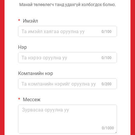
Манай төлөөлөгч танд удахгүй холбогдох болно.
Имэйл
0/100
Нэр
0/100
Компанийн нэр
0/200
Мессеж
0/1000