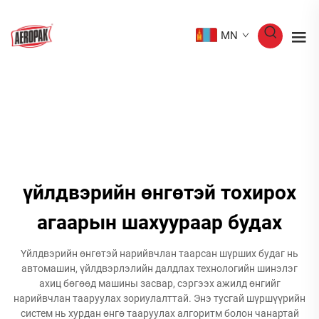
MN
үйлдвэрийн өнгөтэй тохирох
агаарын шахуураар будах
Үйлдвэрийн өнгөтэй нарийвчлан таарсан шүрших будаг нь
автомашин, үйлдвэрлэлийн далдлах технологийн шинэлэг
ахиц бөгөөд машины засвар, сэргээх ажилд өнгийг
нарийвчлан тааруулах зориулалттай. Энэ тусгай шүршүүрийн
систем нь хурдан өнгө тааруулах алгоритм болон чанартай