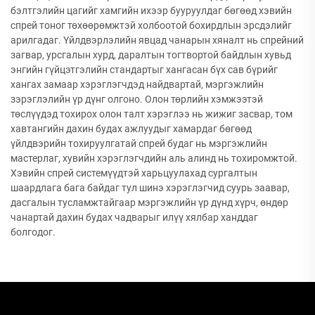
бэлтгэлийн цагийг хамгийн ихээр бууруулдаг бөгөөд хэвийн
спрей тоног төхөөрөмжтэй холбоотой бохирдлын эрсдэлийг
арилгадаг. Үйлдвэрлэлийн явцад чанарын хяналт нь спрейний
загвар, урсгалын хурд, даралтын тогтвортой байдлын хувьд
энгийн гүйцэтгэлийн стандартыг хангасан бүх сав бүрийг
хангах замаар хэрэглэгчдэд найдвартай, мэргэжлийн
зэрэглэлийн үр дүнг олгоно. Олон төрлийн хэмжээтэй
төслүүдэд тохирох олон талт хэрэглээ нь жижиг засвар, том
хавтангийн дахин будах ажлуудыг хамардаг бөгөөд
үйлдвэрийн тохируулгатай спрей будаг нь мэргэжлийн
мастерлаг, хувийн хэрэглэгчдийн аль алинд нь тохиромжтой.
Хэвийн спрей системүүдтэй харьцуулахад сургалтын
шаардлага бага байдаг тул шинэ хэрэглэгчид суурь заавар,
дасгалын тусламжтайгаар мэргэжлийн үр дүнд хүрч, өндөр
чанартай дахин будах чадварыг илүү хялбар ханддаг
болгодог.