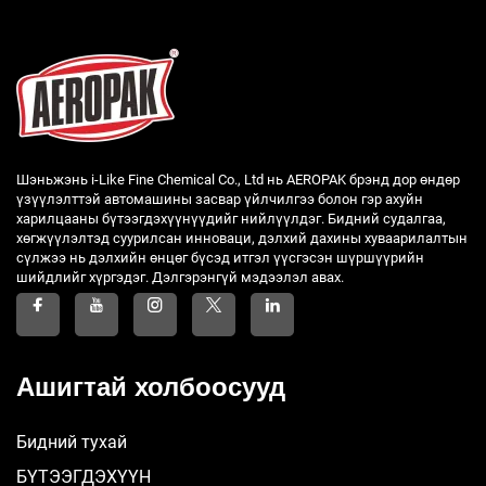
Шэньжэнь i-Like Fine Chemical Co., Ltd нь AEROPAK брэнд дор өндөр
үзүүлэлттэй автомашины засвар үйлчилгээ болон гэр ахуйн
харилцааны бүтээгдэхүүнүүдийг нийлүүлдэг. Бидний судалгаа,
хөгжүүлэлтэд суурилсан инноваци, дэлхий дахины хуваарилалтын
сүлжээ нь дэлхийн өнцөг бүсэд итгэл үүсгэсэн шүршүүрийн
шийдлийг хүргэдэг. Дэлгэрэнгүй мэдээлэл авах.
Ашигтай холбоосууд
Бидний тухай
БҮТЭЭГДЭХҮҮН