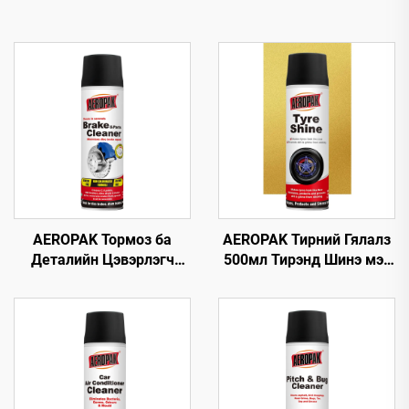
AEROPAK Тормоз ба
AEROPAK Тирний Гялалз
Деталийн Цэвэрлэгч
500мл Тирэнд Шинэ мэт
500мл 360° Вентиль
Дүр төрх Өгөх 460г
Секунд хугацаанд
Тирний Анивч
Цэвэрлэнэ Тормозын
Хувьд