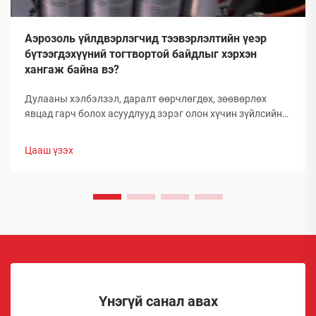
Аэрозоль үйлдвэрлэгчид тээвэрлэлтийн үеэр
бүтээгдэхүүний тогтвортой байдлыг хэрхэн
хангаж байна вэ?
Дулааны хэлбэлзэл, даралт өөрчлөгдөх, зөөвөрлөх
явцад гарч болох асуудлууд зэрэг олон хүчин зүйлсийн
улмаас глобал аэрозолын салбар нь тээвэрлэлтийн
үеэр бүтээгдэхүүний бүрэлдэхүүн хэсгийн бүтэн
Цааш үзэх
байдлыг хадгалахад тооless дундаа сорилтуудтай
тулгардаг. Иймд аэрозол үйлдвэрлэгчид
бүтээгдэхүүний чанарыг хамгаалахын тулд комплекс
арга хэмжээ авах шаардлагатай.
Үнэгүй санал авах