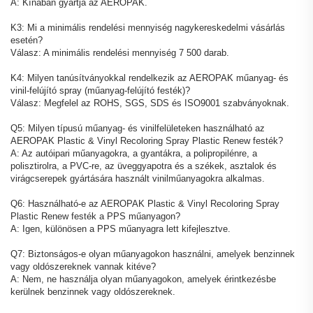
A: Kínában gyártja az AEROPAK.
K3: Mi a minimális rendelési mennyiség nagykereskedelmi vásárlás
esetén?
Válasz: A minimális rendelési mennyiség 7 500 darab.
K4: Milyen tanúsítványokkal rendelkezik az AEROPAK műanyag- és
vinil-felújító spray (műanyag-felújító festék)?
Válasz: Megfelel az ROHS, SGS, SDS és ISO9001 szabványoknak.
Q5: Milyen típusú műanyag- és vinilfelületeken használható az
AEROPAK Plastic & Vinyl Recoloring Spray Plastic Renew festék?
A: Az autóipari műanyagokra, a gyantákra, a polipropilénre, a
polisztirolra, a PVC-re, az üveggyapotra és a székek, asztalok és
virágcserepek gyártására használt vinilműanyagokra alkalmas.
Q6: Használható-e az AEROPAK Plastic & Vinyl Recoloring Spray
Plastic Renew festék a PPS műanyagon?
A: Igen, különösen a PPS műanyagra lett kifejlesztve.
Q7: Biztonságos-e olyan műanyagokon használni, amelyek benzinnek
vagy oldószereknek vannak kitéve?
A: Nem, ne használja olyan műanyagokon, amelyek érintkezésbe
kerülnek benzinnek vagy oldószereknek.