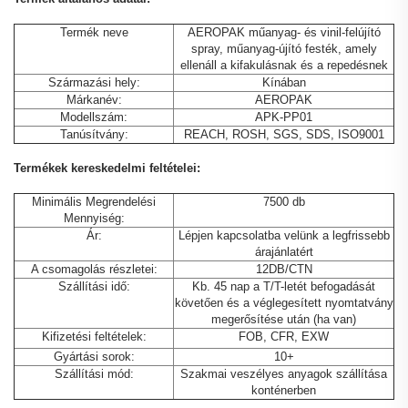
Termék neve
AEROPAK műanyag- és vinil-felújító
spray, műanyag-újító festék, amely
ellenáll a kifakulásnak és a repedésnek
Származási hely:
Kínában
Márkanév:
AEROPAK
Modellszám:
APK-PP01
Tanúsítvány:
REACH, ROSH, SGS, SDS, ISO9001
Termékek kereskedelmi feltételei:
Minimális Megrendelési
7500 db
Mennyiség:
Ár:
Lépjen kapcsolatba velünk a legfrissebb
árajánlatért
A csomagolás részletei:
12DB/CTN
Szállítási idő:
Kb. 45 nap a T/T-letét befogadását
követően és a véglegesített nyomtatvány
megerősítése után (ha van)
Kifizetési feltételek:
FOB, CFR, EXW
Gyártási sorok:
10+
Szállítási mód:
Szakmai veszélyes anyagok szállítása
konténerben