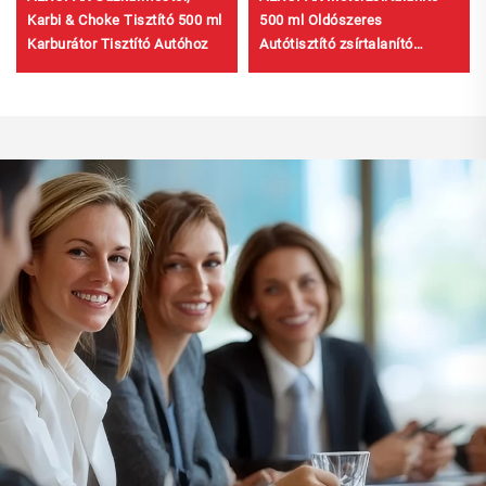
Karbi & Choke Tisztító 500 ml
500 ml Oldószeres
Karburátor Tisztító Autóhoz
Autótisztító zsírtalanító
Ápolás