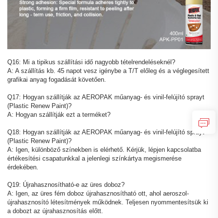
Q16: Mi a tipikus szállítási idő nagyobb tételrendeléseknél?
A: A szállítás kb. 45 napot vesz igénybe a T/T előleg és a véglegesített
grafikai anyag fogadását követően.
Q17: Hogyan szállítják az AEROPAK műanyag- és vinil-felújító sprayt
(Plastic Renew Paint)?
A: Hogyan szállítják ezt a terméket?
Q18: Hogyan szállítják az AEROPAK műanyag- és vinil-felújító sprayt
(Plastic Renew Paint)?
A: Igen, különböző színekben is elérhető. Kérjük, lépjen kapcsolatba
értékesítési csapatunkkal a jelenlegi színkártya megismerése
érdekében.
Q19: Újrahasznosítható-e az üres doboz?
A: Igen, az üres fém doboz újrahasznosítható ott, ahol aeroszol-
újrahasznosító létesítmények működnek. Teljesen nyommentesítsük ki
a dobozt az újrahasznosítás előtt.