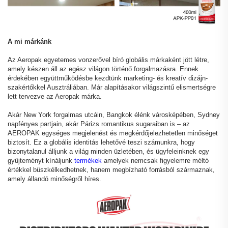
A mi márkánk
Az Aeropak egyetemes vonzerővel bíró globális márkaként jött létre,
amely készen áll az egész világon történő forgalmazásra. Ennek
érdekében együttműködésbe kezdtünk marketing- és kreatív dizájn-
szakértőkkel Ausztráliában. Már alapításakor világszintű elismertségre
lett tervezve az Aeropak márka.
Akár New York forgalmas utcáin, Bangkok élénk városképében, Sydney
napfényes partjain, akár Párizs romantikus sugaraiban is – az
AEROPAK egységes megjelenést és megkérdőjelezhetetlen minőséget
biztosít. Ez a globális identitás lehetővé teszi számunkra, hogy
bizonytalanul álljunk a világ minden üzletében, és ügyfeleinknek egy
gyűjteményt kínáljunk
termékek
amelyek nemcsak figyelemre méltó
értékkel büszkélkedhetnek, hanem megbízható forrásból származnak,
amely állandó minőségről híres.