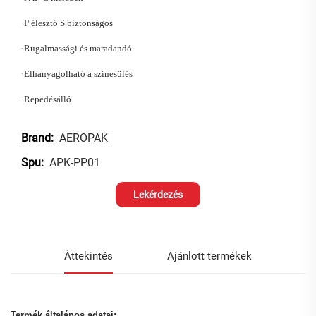
·
P
élesztő
S
biztonságos
·
Rugalmassági és maradandó
·
Elhanyagolható a színesülés
·
Repedésálló
AEROPAK
Brand:
APK-PP01
Spu:
Lekérdezés
Áttekintés
Ajánlott termékek
Termék általános adatai: