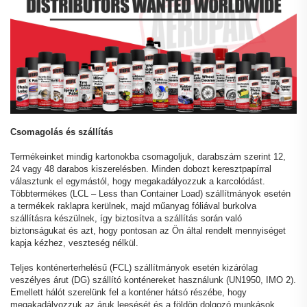
Csomagolás és szállítás
Termékeinket mindig kartonokba csomagoljuk, darabszám szerint 12,
24 vagy 48 darabos kiszerelésben. Minden dobozt keresztpapírral
választunk el egymástól, hogy megakadályozzuk a karcolódást.
Többtermékes (LCL – Less than Container Load) szállítmányok esetén
a termékek raklapra kerülnek, majd műanyag fóliával burkolva
szállításra készülnek, így biztosítva a szállítás során való
biztonságukat és azt, hogy pontosan az Ön által rendelt mennyiséget
kapja kézhez, veszteség nélkül.
Teljes konténerterhelésű (FCL) szállítmányok esetén kizárólag
veszélyes árut (DG) szállító konténereket használunk (UN1950, IMO 2).
Emellett hálót szerelünk fel a konténer hátsó részébe, hogy
megakadályozzuk az áruk leesését és a földön dolgozó munkások