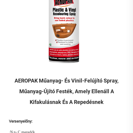
AEROPAK Műanyag- És Vinil-Felújító Spray,
Műanyag-Újító Festék, Amely Ellenáll A
Kifakulásnak És A Repedésnek
Versenyelőny:
·
N
n-
C
maradék