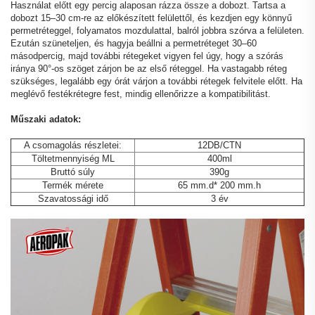
Használat előtt egy percig alaposan rázza össze a dobozt. Tartsa a
dobozt 15–30 cm-re az előkészített felülettől, és kezdjen egy könnyű
permetréteggel, folyamatos mozdulattal, balról jobbra szórva a felületen.
Ezután szüneteljen, és hagyja beállni a permetréteget 30–60
másodpercig, majd további rétegeket vigyen fel úgy, hogy a szórás
iránya 90°-os szöget zárjon be az első réteggel. Ha vastagabb réteg
szükséges, legalább egy órát várjon a további rétegek felvitele előtt. Ha
meglévő festékrétegre fest, mindig ellenőrizze a kompatibilitást.
Műszaki adatok:
A csomagolás részletei:
12DB/CTN
Töltetmennyiség ML
400ml
Bruttó súly
390g
Termék mérete
65 mm.d* 200 mm.h
Szavatossági idő
3 év