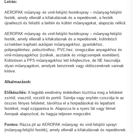
Leírás:
AEROPAK műanyag- és vinil-felújító festékspray – műanyag-felújító
festék, amely ellenáll a kifakulásnak és a repedésnek; a festék
újraéleszti és felüdíti a beltéri és kültéri műanyagokat, alapozás nélkül.
AEROPAK műanyag- és vinil-felújító festékspray – műanyag-felújító
festék, amely ellenáll a kifakulásnak és a repedésnek; különböző
színekben kapható autóipari műanyagokhoz, gyantákhoz,
polipropilénhez, polisztirolhoz, PVC-hez, üvegszálas anyagokhoz és
vinil-műanyagokhoz (székek, asztalok és virágcserepek esetében).
Különösen a PPS műanyagokhoz lett kifejlesztve, de NE használja
olyan műanyagokon, amelyek benzinnek vagy oldószereknek vannak
kitéve.
Alkalmazások:
Előkészítés:
A legjobb eredmény érdekében tisztítsa meg a felületet
zsírtól, viasztól, rozstól és portól. Súrolja vagy enyhén csiszolja le az
összes fényes felületet, távolítsa el a horpadásokat és lepattant
festéket, majd szippantsa le. Alapozza le a nyers fát vagy fémet
Aeropak alapozóval, és hagyja teljesen megszálni.
Fontos:
Rázza jól az AEROPAK műanyag- és vinil-felújító sprayt
(műanyag-felújító festék), amely ellenáll a kifakulásnak és repedésnek.