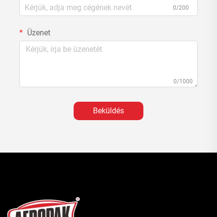
0/200
Üzenet
0/1000
Beküldés