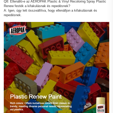
Q8: Ellenálló-e az AEROPAK Plastic & Vinyl Recoloring Spray Plastic
Renew festék a kifakulásnak és repedésnek?
A: Igen, úgy lett összeállítva, hogy ellenálljon a kifakulásnak és
repedésnek.