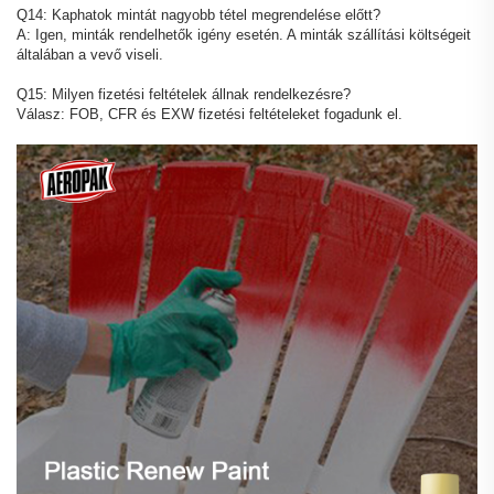
Q14: Kaphatok mintát nagyobb tétel megrendelése előtt?
A: Igen, minták rendelhetők igény esetén. A minták szállítási költségeit
általában a vevő viseli.
Q15: Milyen fizetési feltételek állnak rendelkezésre?
Válasz: FOB, CFR és EXW fizetési feltételeket fogadunk el.