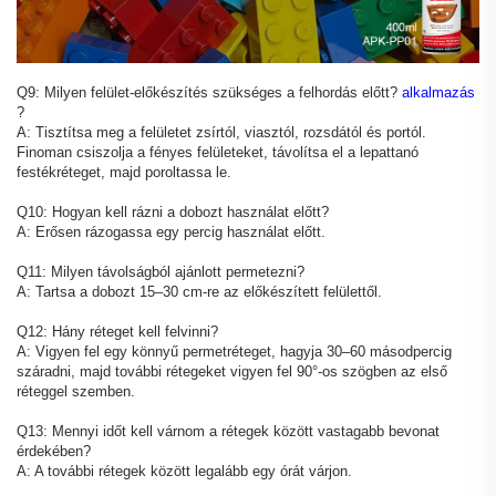
Q9: Milyen felület-előkészítés szükséges a felhordás előtt?
alkalmazás
?
A: Tisztítsa meg a felületet zsírtól, viasztól, rozsdától és portól.
Finoman csiszolja a fényes felületeket, távolítsa el a lepattanó
festékréteget, majd poroltassa le.
Q10: Hogyan kell rázni a dobozt használat előtt?
A: Erősen rázogassa egy percig használat előtt.
Q11: Milyen távolságból ajánlott permetezni?
A: Tartsa a dobozt 15–30 cm-re az előkészített felülettől.
Q12: Hány réteget kell felvinni?
A: Vigyen fel egy könnyű permetréteget, hagyja 30–60 másodpercig
száradni, majd további rétegeket vigyen fel 90°-os szögben az első
réteggel szemben.
Q13: Mennyi időt kell várnom a rétegek között vastagabb bevonat
érdekében?
A: A további rétegek között legalább egy órát várjon.