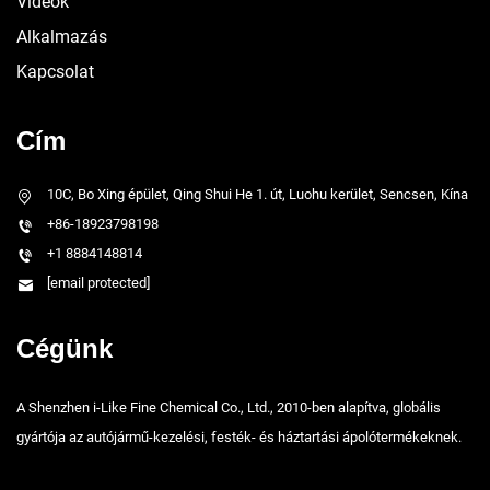
Videók
Alkalmazás
Kapcsolat
Cím
10C, Bo Xing épület, Qing Shui He 1. út, Luohu kerület, Sencsen, Kína
+86-18923798198
+1 8884148814
[email protected]
Cégünk
A Shenzhen i-Like Fine Chemical Co., Ltd., 2010-ben alapítva, globális
gyártója az autójármű-kezelési, festék- és háztartási ápolótermékeknek.